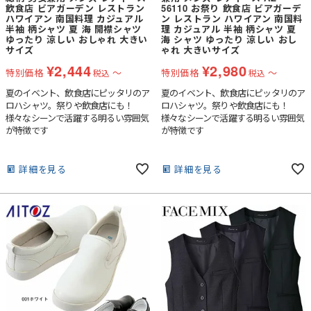
飲食店 ビアガーデン レストラン
56110 お祭り 飲食店 ビアガーデ
ハワイアン 南国料理 カジュアル
ン レストラン ハワイアン 南国料
半袖 柄シャツ 夏 海 開襟シャツ
理 カジュアル 半袖 柄シャツ 夏
ゆったり 涼しい おしゃれ 大きい
海 シャツ ゆったり 涼しい おし
サイズ
ゃれ 大きいサイズ
¥
2,444
¥
2,980
特別価格
〜
特別価格
〜
税込
税込
夏のイベント、飲食店にピッタリのア
夏のイベント、飲食店にピッタリのア
ロハシャツ。祭りや飲食店にも！
ロハシャツ。祭りや飲食店にも！
様々なシーンで活躍する明るい雰囲気
様々なシーンで活躍する明るい雰囲気
が特徴です
が特徴です
詳細を見る
詳細を見る