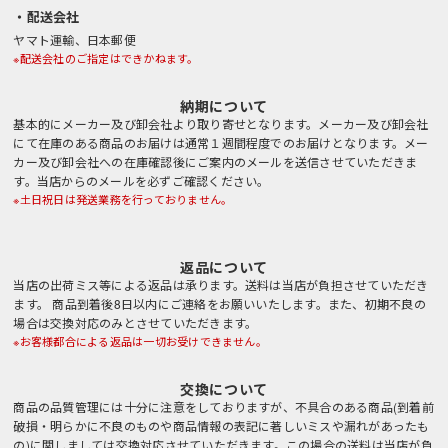
・配送会社
ヤマト運輸、日本郵便
※配送会社のご指定はできかねます。
納期について
基本的にメーカー及び卸会社より取り寄せとなります。メーカー及び卸会社
にて在庫のある商品のお届けは通常１週間程度でのお届けとなります。メー
カー及び卸会社への在庫確認後にご案内のメールを送信させていただきま
す。当店からのメールを必ずご確認ください。
※土日祝日は発送業務を行っておりません。
返品について
当店の出荷ミス等による返品は承ります。送料は当店が負担させていただき
ます。 商品到着後8日以内にご連絡をお願いいたします。また、初期不良の
場合は交換対応のみとさせていただきます。
※お客様都合による返品は一切お受けできません。
交換について
商品の品質管理には十分に注意をしておりますが、不具合のある商品(到着前
破損・明らかに不良のものや商品情報の表記に著しいミスや漏れがあったも
の)に関しましては交換対応させていただきます。この場合の送料は当店が負