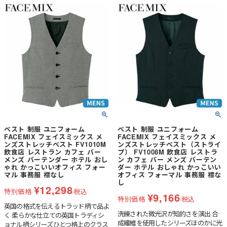
ベスト 制服 ユニフォーム
ベスト 制服 ユニフォーム
FACEMIX フェイスミックス メ
FACEMIX フェイスミックス メ
ンズストレッチベスト FV1010M
ンズストレッチベスト（ストライ
飲食店 レストラン カフェ バー
プ） FV1008M 飲食店 レストラ
メンズ バーテンダー ホテル おし
ン カフェ バー メンズ バーテン
ゃれ かっこいいオフィス フォー
ダー ホテル おしゃれ かっこいい
マル 事務服 襟なし
オフィス フォーマル 事務服 襟な
し
¥
12,298
特別価格
税込
¥
9,166
特別価格
税込
英国の格式を伝えるトラッド柄で品よ
洗練された微光沢が知的さを演出 合
く 柔らかな仕立ての英国トラディシ
成繊維を使用したシリーズほのかに光
ョナル柄シリーズひとつ格上のクラス