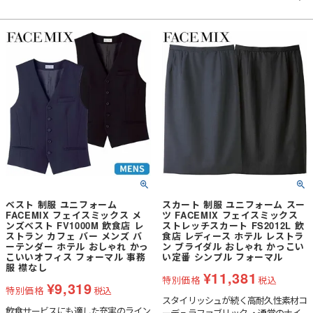
ベスト 制服 ユニフォーム
スカート 制服 ユニフォーム スー
FACEMIX フェイスミックス メ
ツ FACEMIX フェイスミックス
ンズベスト FV1000M 飲食店 レ
ストレッチスカート FS2012L 飲
ストラン カフェ バー メンズ バ
食店 レディース ホテル レストラ
ーテンダー ホテル おしゃれ かっ
ン ブライダル おしゃれ かっこい
こいいオフィス フォーマル 事務
い定番 シンプル フォーマル
服 襟なし
¥
11,381
特別価格
税込
¥
9,319
特別価格
税込
スタイリッシュが続く高耐久性素材コ
飲食サービスにも適した充実のライン
ーデュラファブリック ・通常のナイ