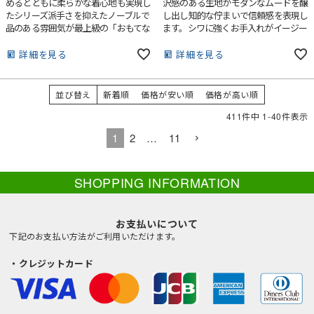
めるとともに柔らかな着心地も実現し
沢感のある生地がモダンなムードを醸
たシリーズ派手さを抑えたノーブルで
し出し知的な佇まいで信頼感を表現し
品のある雰囲気が最上級の「おもてな
ます。シワに強くお手入れがイージー
し」を創出します。
なのもポイントです。
詳細を見る
詳細を見る
並び替え
新着順
価格が安い順
価格が高い順
411
件中
1
-
40
件表示
1
2
…
11
SHOPPING INFORMATION
お支払いについて
下記のお支払い方法がご利用いただけます。
・クレジットカード