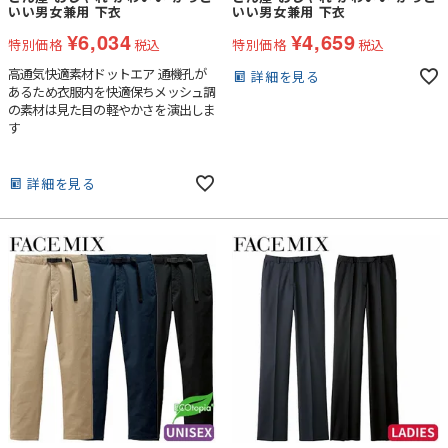
いい男女兼用 下衣
いい男女兼用 下衣
¥
6,034
¥
4,659
特別価格
税込
特別価格
税込
高通気快適素材ドットエア 通機孔が
詳細を見る
あるため衣服内を快適保ちメッシュ調
の素材は見た目の軽やかさを演出しま
す
詳細を見る