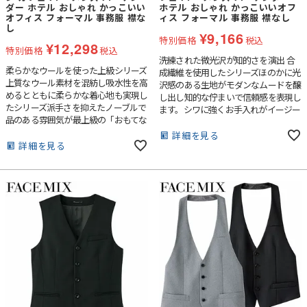
ダー ホテル おしゃれ かっこいい
ホテル おしゃれ かっこいいオフ
オフィス フォーマル 事務服 襟な
ィス フォーマル 事務服 襟なし
し
¥
9,166
特別価格
税込
¥
12,298
特別価格
税込
洗練された微光沢が知的さを演出 合
柔らかなウールを使った上級シリーズ
成繊維を使用したシリーズほのかに光
上質なウール素材を混紡し吸水性を高
沢感のある生地がモダンなムードを醸
めるとともに柔らかな着心地も実現し
し出し知的な佇まいで信頼感を表現し
たシリーズ派手さを抑えたノーブルで
ます。シワに強くお手入れがイージー
品のある雰囲気が最上級の「おもてな
なのもポイントです。
し」を創出します。
詳細を見る
詳細を見る