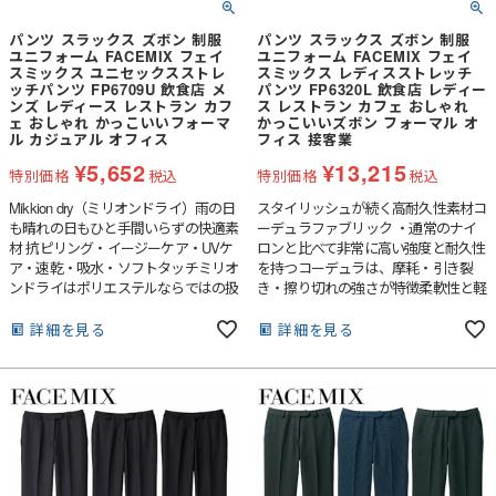
パンツ スラックス ズボン 制服
パンツ スラックス ズボン 制服
ユニフォーム FACEMIX フェイ
ユニフォーム FACEMIX フェイ
スミックス ユニセックスストレ
スミックス レディスストレッチ
ッチパンツ FP6709U 飲食店 メ
パンツ FP6320L 飲食店 レディー
ンズ レディース レストラン カフ
ス レストラン カフェ おしゃれ
ェ おしゃれ かっこいいフォーマ
かっこいいズボン フォーマル オ
ル カジュアル オフィス
フィス 接客業
¥
5,652
¥
13,215
特別価格
税込
特別価格
税込
Mikkion dry（ミリオンドライ）雨の日
スタイリッシュが続く高耐久性素材コ
も晴れの日もひと手間いらずの快適素
ーデュラファブリック ・通常のナイ
材 抗ピリング・イージーケア・UVケ
ロンと比べて非常に高い強度と耐久性
ア・速乾・吸水・ソフトタッチミリオ
を持つコーデュラは、摩耗・引き裂
ンドライはポリエステルならではの扱
き・擦り切れの強さが特徴柔軟性と軽
いやすさ・耐久性と、コットンのよう
さも備え長時間の着用でもストレスを
なナチュラルな質感を兼ね備えた高機
感じることのない快適な着心地を実
詳細を見る
詳細を見る
能素材使い勝手と風合いの良さが求め
現・美しい表情と滑らかな手触りが魅
られるカジュアルユニフォームなどに
力。シャドーストライプ柄がさりげな
最適です。
いおしゃれを演出します。