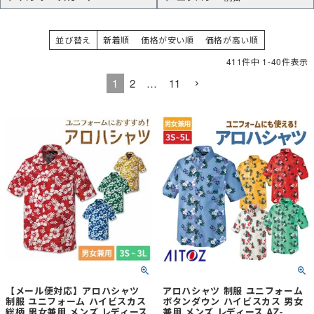
並び替え
新着順
価格が安い順
価格が高い順
411
件中
1
-
40
件表示
1
2
…
11
【メール便対応】アロハシャツ
アロハシャツ 制服 ユニフォーム
制服 ユニフォーム ハイビスカス
ボタンダウン ハイビスカス 男女
総柄 男女兼用 メンズ レディース
兼用 メンズ レディース AZ-