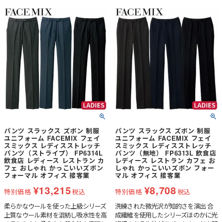
パンツ スラックス ズボン 制服
パンツ スラックス ズボン 制服
ユニフォーム FACEMIX フェイ
ユニフォーム FACEMIX フェイ
スミックス レディスストレッチ
スミックス レディスストレッチ
パンツ（ストライプ） FP6314L
パンツ（無地） FP6313L 飲食店
飲食店 レディース レストラン カ
レディース レストラン カフェ お
フェ おしゃれ かっこいいズボン
しゃれ かっこいいズボン フォー
フォーマル オフィス 接客業
マル オフィス 接客業
¥
13,215
¥
8,708
特別価格
税込
特別価格
税込
柔らかなウールを使った上級シリーズ
洗練された微光沢が知的さを演出 合
上質なウール素材を混紡し吸水性を高
成繊維を使用したシリーズほのかに光