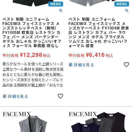
ベスト 制服 ユニフォーム
ベスト 制服 ユニフォーム
FACEMIX フェイスミックス メ
FACEMIX フェイスミックス メ
ンズストレッチベスト（無地）
ンズカマーベスト FV1004M 飲食
FV1005M 飲食店 レストラン カ
店 レストラン カフェ バー ラウ
フェ バー メンズ バーテンダー
ンジ メンズ ホテル ブライダル
ホテル おしゃれ かっこいいオフ
ソムリエ おしゃれ かっこいいフ
ィス フォーマル 事務服 襟なし
ォーマル 接客
¥
12,298
¥
6,416
特別価格
税込
特別価格
税込
柔らかなウールを使った上級シリーズ
詳細を見る
上質なウール素材を混紡し吸水性を高
めるとともに柔らかな着心地も実現し
たシリーズ派手さを抑えたノーブルで
品のある雰囲気が最上級の「おもてな
し」を創出します。
詳細を見る