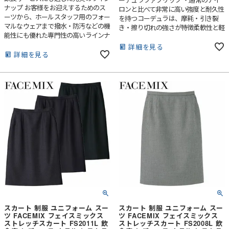
ナップ お客様をお迎えするためのス
ロンと比べて非常に高い強度と耐久性
ーツから、ホールスタッフ用のフォー
を持つコーデュラは、摩耗・引き裂
マルなウェアまで撥水・防汚などの機
き・擦り切れの強さが特徴柔軟性と軽
能性にも優れた専門性の高いラインナ
さも備え長時間の着用でもストレスを
ップです。
感じることのない快適な着心地を実
詳細を見る
詳細を見る
現・美しい表情と滑らかな手触りが魅
力。シャドーストライプ柄がさりげな
いおしゃれを演出します。
スカート 制服 ユニフォーム スー
スカート 制服 ユニフォーム スー
ツ FACEMIX フェイスミックス
ツ FACEMIX フェイスミックス
ストレッチスカート FS2011L 飲
ストレッチスカート FS2008L 飲