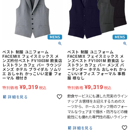
ベスト 制服 ユニフォーム
ベスト 制服 ユニフォーム
FACEMIX フェイスミックス メ
FACEMIX フェイスミックス メ
ンズ衿付ベスト FV1003M 飲食店
ンズベスト FV1001M 飲食店 レ
レストラン カフェ バー ラウンジ
ストラン カフェ バー メンズ バ
メンズ ホテル ブライダル ソムリ
ーテンダー ホテル おしゃれ かっ
エ おしゃれ かっこいい定番 フォ
こいいオフィス フォーマル 事務
ーマル 襟付き
服 襟なし
¥
9,319
¥
9,319
特別価格
税込
特別価格
税込
飲食サービスにも適した充実のライン
詳細を見る
ナップ お客様をお迎えするためのス
ーツから、ホールスタッフ用のフォー
マルなウェアまで撥水・防汚などの機
能性にも優れた専門性の高いラインナ
ップです。
詳細を見る