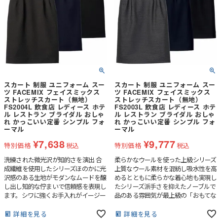
スカート 制服 ユニフォーム スー
スカート 制服 ユニフォーム スー
ツ FACEMIX フェイスミックス
ツ FACEMIX フェイスミックス
ストレッチスカート（無地）
ストレッチスカート（無地）
FS2004L 飲食店 レディース ホテ
FS2003L 飲食店 レディース ホテ
ル レストラン ブライダル おしゃ
ル レストラン ブライダル おしゃ
れ かっこいい定番 シンプル フォ
れ かっこいい定番 シンプル フォ
ーマル
ーマル
¥
7,638
¥
9,777
特別価格
税込
特別価格
税込
洗練された微光沢が知的さを演出 合
柔らかなウールを使った上級シリーズ
成繊維を使用したシリーズほのかに光
上質なウール素材を混紡し吸水性を高
沢感のある生地がモダンなムードを醸
めるとともに柔らかな着心地も実現し
し出し知的な佇まいで信頼感を表現し
たシリーズ派手さを抑えたノーブルで
ます。シワに強くお手入れがイージー
品のある雰囲気が最上級の「おもてな
なのもポイントです。
し」を創出します。
詳細を見る
詳細を見る