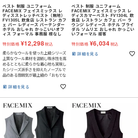
ベスト 制服 ユニフォーム
ベスト 制服 ユニフォーム
FACEMIX フェイスミックス レ
FACEMIX フェイスミックス レ
ディスストレッチベスト（無地）
ディスカマーベスト FV1304L 飲
FV1305L 飲食店 レストラン カフ
食店 レストラン カフェ バー ラ
ェ バー レディース バーテンダー
ウンジ レディース ホテル ブライ
ホテル おしゃれ かっこいいオフ
ダル ソムリエ おしゃれ かっこい
ィス フォーマル 事務服 襟なし
いフォーマル 接客
¥
12,298
¥
6,034
特別価格
税込
特別価格
税込
柔らかなウールを使った上級シリーズ
詳細を見る
上質なウール素材を混紡し吸水性を高
めるとともに柔らかな着心地も実現し
たシリーズ派手さを抑えたノーブルで
品のある雰囲気が最上級の「おもてな
し」を創出します。
詳細を見る