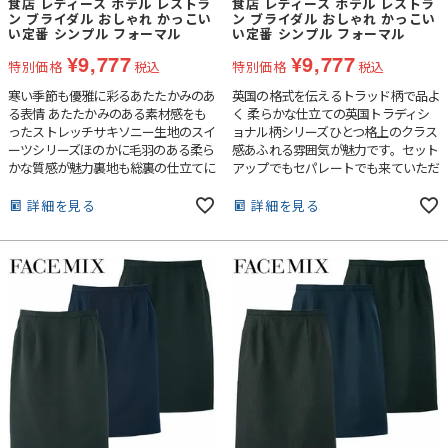
食店 レディース ホテル レストラ
食店 レディース ホテル レストラ
ン ブライダル おしゃれ かっこい
ン ブライダル おしゃれ かっこい
い定番 シンプル フォーマル
い定番 シンプル フォーマル
¥
9,777
¥
9,777
特別価格
税込
特別価格
税込
寒い季節も優雅に彩るあたたかみのあ
英国の格式を伝えるトラッド柄で品よ
る表情 あたたかみのある素材感をも
く 柔らかな仕立ての英国トラディシ
ったストレッチサキソニー生地のスイ
ョナル柄シリーズひとつ格上のクラス
ーツシリーズほのかに毛羽のある柔ら
感あふれる雰囲気が魅力です。セット
かな質感が魅力裏地も総裏の仕立てに
アップでもセパレートでも来ていただ
なっています。
けます。
詳細を見る
詳細を見る