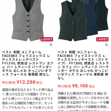
ベスト 制服 ユニフォーム
ベスト 制服 ユニフォーム
FACEMIX フェイスミックス レ
FACEMIX フェイスミックス レ
ディスストレッチベスト
ディスストレッチベスト（ストラ
FV1310L 飲食店 レストラン カフ
イプ） FV1308L 飲食店 レストラ
ェ バー レディース バーテンダー
ン カフェ バー レディース バーテ
ホテル おしゃれ かっこいいオフ
ンダー ホテル おしゃれ かっこい
ィス フォーマル 事務服 襟なし
いオフィス フォーマル 事務服 襟
なし
¥
12,298
特別価格
税込
¥
9,166
特別価格
税込
英国の格式を伝えるトラッド柄で品よ
洗練された微光沢が知的さを演出 合
く 柔らかな仕立ての英国トラディシ
成繊維を使用したシリーズほのかに光
ョナル柄シリーズひとつ格上のクラス
沢感のある生地がモダンなムードを醸
感あふれる雰囲気が魅力です。セット
し出し知的な佇まいで信頼感を表現し
アップでもセパレートでも来ていただ