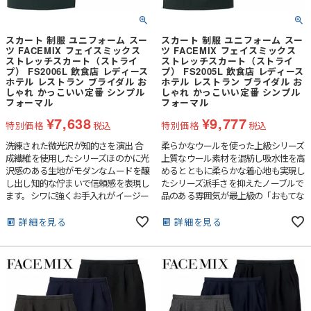
スカート 制服 ユニフォーム スー
スカート 制服 ユニフォーム スー
ツ FACEMIX フェイスミックス
ツ FACEMIX フェイスミックス
ストレッチスカート（ストライ
ストレッチスカート（ストライ
プ） FS2006L 飲食店 レディース
プ） FS2005L 飲食店 レディース
ホテル レストラン ブライダル お
ホテル レストラン ブライダル お
しゃれ かっこいい定番 シンプル
しゃれ かっこいい定番 シンプル
フォーマル
フォーマル
¥
7,638
¥
9,777
特別価格
税込
特別価格
税込
洗練された微光沢が知的さを演出 合
柔らかなウールを使った上級シリーズ
成繊維を使用したシリーズほのかに光
上質なウール素材を混紡し吸水性を高
沢感のある生地がモダンなムードを醸
めるとともに柔らかな着心地も実現し
し出し知的な佇まいで信頼感を表現し
たシリーズ派手さを抑えたノーブルで
ます。シワに強くお手入れがイージー
品のある雰囲気が最上級の「おもてな
なのもポイントです。
し」を創出します。
詳細を見る
詳細を見る