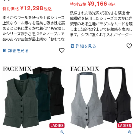
¥
9,166
特別価格
税込
¥
12,298
特別価格
税込
洗練された微光沢が知的さを演出 合
柔らかなウールを使った上級シリーズ
成繊維を使用したシリーズほのかに光
上質なウール素材を混紡し吸水性を高
沢感のある生地がモダンなムードを醸
めるとともに柔らかな着心地も実現し
し出し知的な佇まいで信頼感を表現し
たシリーズ派手さを抑えたノーブルで
ます。シワに強くお手入れがイージー
品のある雰囲気が最上級の「おもてな
なのもポイントです。
し」を創出します。
詳細を見る
詳細を見る