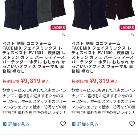
ベスト 制服 ユニフォーム
ベスト 制服 ユニフォーム
FACEMIX フェイスミックス レ
FACEMIX フェイスミックス レ
ディスベスト FV1301L 飲食店 レ
ディスベスト FV1300L 飲食店 レ
ストラン カフェ バー レディース
ストラン カフェ バー レディース
バーテンダー ホテル おしゃれ か
バーテンダー ホテル おしゃれ か
っこいいオフィス フォーマル 事
っこいいオフィス フォーマル 事
務服 襟なし
務服 襟なし
¥
9,319
¥
9,319
特別価格
税込
特別価格
税込
飲食サービスにも適した充実のライン
飲食サービスにも適した充実のライン
ナップ お客様をお迎えするためのス
ナップ お客様をお迎えするためのス
ーツから、ホールスタッフ用のフォー
ーツから、ホールスタッフ用のフォー
マルなウェアまで撥水・防汚などの機
マルなウェアまで撥水・防汚などの機
能性にも優れた専門性の高いラインナ
能性にも優れた専門性の高いラインナ
ップです。
ップです。
詳細を見る
詳細を見る