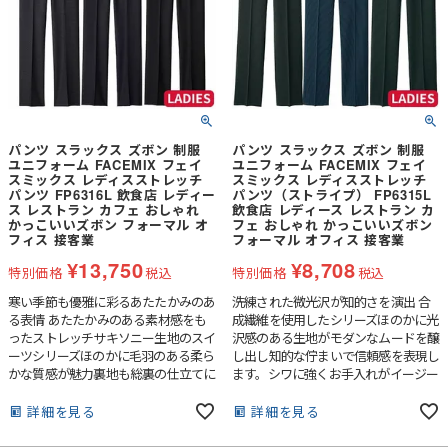
パンツ スラックス ズボン 制服
パンツ スラックス ズボン 制服
ユニフォーム FACEMIX フェイ
ユニフォーム FACEMIX フェイ
スミックス レディスストレッチ
スミックス レディスストレッチ
パンツ FP6316L 飲食店 レディー
パンツ（ストライプ） FP6315L
ス レストラン カフェ おしゃれ
飲食店 レディース レストラン カ
かっこいいズボン フォーマル オ
フェ おしゃれ かっこいいズボン
フィス 接客業
フォーマル オフィス 接客業
¥
13,750
¥
8,708
特別価格
税込
特別価格
税込
寒い季節も優雅に彩るあたたかみのあ
洗練された微光沢が知的さを演出 合
る表情 あたたかみのある素材感をも
成繊維を使用したシリーズほのかに光
ったストレッチサキソニー生地のスイ
沢感のある生地がモダンなムードを醸
ーツシリーズほのかに毛羽のある柔ら
し出し知的な佇まいで信頼感を表現し
かな質感が魅力裏地も総裏の仕立てに
ます。シワに強くお手入れがイージー
なっています。
なのもポイントです。
詳細を見る
詳細を見る