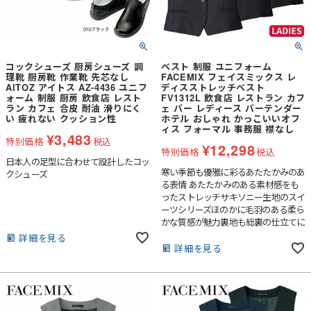
コックシューズ 厨房シューズ 調
ベスト 制服 ユニフォーム
理靴 厨房靴 作業靴 先芯なし
FACEMIX フェイスミックス レ
AITOZ アイトス AZ-4436 ユニフ
ディスストレッチベスト
ォーム 制服 厨房 飲食店 レスト
FV1312L 飲食店 レストラン カフ
ラン カフェ 合皮 耐油 滑りにく
ェ バー レディース バーテンダー
い 疲れない クッション性
ホテル おしゃれ かっこいいオフ
ィス フォーマル 事務服 襟なし
¥
3,483
特別価格
税込
¥
12,298
特別価格
税込
日本人の足型に合わせて設計したコッ
寒い季節も優雅に彩るあたたかみのあ
クシューズ
る表情 あたたかみのある素材感をも
ったストレッチサキソニー生地のスイ
ーツシリーズほのかに毛羽のある柔ら
かな質感が魅力裏地も総裏の仕立てに
なっています。
詳細を見る
詳細を見る