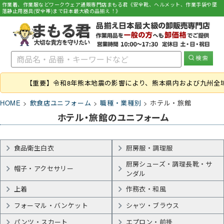
作業着、作業服などワークウェア通販専門店まもる君《安全靴、ヘルメット、作業手袋や墜
落静止用器具(安全帯)まで日本最大級の品揃え！》
【重要】令和8年熊本地震の影響により、熊本県内および九州全
HOME
飲食店ユニフォーム
職種・業種別
ホテル・旅館
ホテル・旅館のユニフォーム
食品衛生白衣
厨房服・調理服
厨房シューズ・調理長靴・サ
帽子・アクセサリー
ンダル
上着
作務衣・和風
フォーマル・バンケット
シャツ・ブラウス
パンツ・スカート
エプロン・前掛