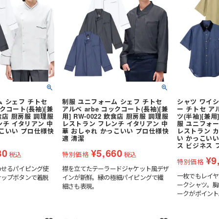
その他襟型
スカート・キュロット
タキシード
パンツ
先芯なし
ット
ワンピース・チュニック
ー
ム シェフ チトセ
制服 ユニフォーム シェフ チトセ
シャツ ワイ
パンツ
ックコート(長袖)[兼
アルベ arbe コックコート(長袖)[兼
ー チトセ アル
 飲食店 厨房服 調理服
用] RW-0022 飲食店 厨房服 調理服
ツ(半袖)[兼用]
オーバーオール
ンチ イタリアン 中
レストラン フレンチ イタリアン 中
服 ユニフォー
っこいい プロ仕様快
華 おしゃれ かっこいい プロ仕様快
レストラン カ
着
その他衛生用品
適 清潔
い かっこいい
ス ビジネス 
80
¥
5,660
税込
特別価格
税込
¥
9
特別価格
ケット
(秋冬・通年) パンツ・スラック
わせるパイピング使
襟を立てたテーラードジャケット風デザ
ス
一枚でもレイヤ
ナップボタンで着脱
インが新鮮。縁の極細パイピングで繊
ークシャツ。胸
細さも表現。
セット
(秋冬・通年) デニム作業着
ファン・バッテリー)・アイスベスト
服
(春夏) ジャケット
ークがポイント
ぎ
(秋冬・通年) サロペット
ラックス
(春夏) 上下セット
電熱ウェア
ャツ・アロハシャツ等
空調ブルゾン (半袖)
着
(春夏) つなぎ・サロペット