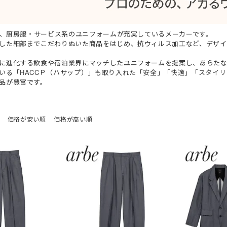
ジャージ
防寒ウォーマー
防寒
耐熱・耐火手袋
大きいサイズ
大きいサイズ
制電
作業ベルト・作業エプロン
保護帽収納用品
熱中症対策グッ
）は、厨房服・サービス系のユニフォームが充実しているメーカーです。
した細部までこだわりぬいた商品をはじめ、抗ウィルス加工など、デザイ
作業着
ルバンド
アイスベスト
ポロシャツ (長袖)
アームカバー
電気設備用
農業
KAZEN(カゼン)
アイスパック (保
Tシャツ (半袖)
レッグカバー
炉前・溶接作業
水産・漁業
セブンユニフォ
に進化する飲食や宿泊業界にマッチしたユニフォームを提案し、あらたな
ジップアップシャツ (半袖)
タオル
自転車・バイク
自動車関連業
ボンユニ(ボストン商会)
ジップアップシャツ
バッグ
熱中症対策 (遮熱
品質管理用
FACEMIX(ボン
いる「HACCＰ（ハサップ）」も取り入れた「安全」「快適」「スタイリ
品が豊富です。
袖)
(秋冬・通年) ワークシャツ (半袖)
ベルト
通気孔なし
小ロット
アイトス（AITOZ）
(秋冬・通年) ワ
軽量
レディース・キ
桑和(SOWA)
雨だれ防止溝
ベーカリー・パン屋向け
簡単調節
和食・割烹向け
価格が安い順
価格が高い順