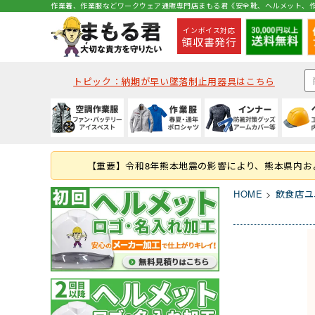
作業着、作業服などワークウェア通販専門店まもる君《安全靴、ヘルメット、作
インボイス対応
領収書発行
トピック：納期が早い墜落制止用器具はこちら
種類から探す
秋冬・通年作業服
夏用インナー
種類から探す
種類から探す
種類から探す
墜落静止用器具
軍手
コックコート・エプロン等
空調ベスト
(秋冬・通年) ジャケッ
(夏用) 半袖シャツ
クリアバイザータイプ
ハイカットタイプ
つなぎ
ハーネス型 (1丁掛け 第
ラバー軍手 (ゴム張り軍
コックコート
【重要】令和8年熊本地震の影響により、熊本県内
つなぎ・サロペット
(秋冬・通年) つなぎ
(夏用) タイツ・スパッツ
MPタイプ (つばなし)
ブーツ・半長靴・ロン
ヤッケ・かぶり
ハーネス型 (本体のみ)
化学繊維軍手
胸当てエプロン
HOME
飲食店ユ
作業服の刺繍加工
キャディー帽
ルームシューズ（室内
レインハット
胴ベルト型 (ランヤー
10ゲージ軍手 (薄手)
作務衣・ジンベイ
レディース
消防・レスキュー用
Tシャツ・カットソー
ファン・バッテリー等
春夏作業服
通年・防寒インナー
ヘルメット関連商品
特徴・機能
特徴・用途から探す
手袋
食品衛生白衣
安全保護具
ファンバッテリーセッ
(春夏) ジャケット
(通年) アンダーウェア
耳紐・あご紐
静電
登山用
革手袋
白衣(セパレート)
保護メガネ
その他 用品
(春夏) つなぎ
(通年) タイツ・スパッツ
帽章
耐油底
レジャー・アウトドア
スムス手袋 (縫製手袋)
衛生帽子(キャスケット
溶接面