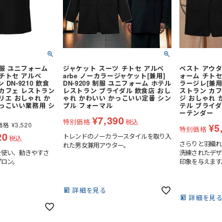
制服 ユニフォーム
ジャケット スーツ チトセ アルベ
ベスト アウタ
チトセ アルベ
arbe ノーカラージャケット[兼用]
ォーム チトセ 
 DN-9210 飲食
DN-9209 制服 ユニフォーム ホテル
ラージレ[兼用]
 カフェ レストラン
レストラン ブライダル 飲食店 おし
ストラン カフ
リエ おしゃれ か
ゃれ かわいい かっこいい定番 シン
ジ おしゃれ 
かっこいい業務用 シ
プル フォーマル
テル ブライダ
ーテンダー
¥
7,390
特別価格
税込
価格
¥
3,520
¥
5
特別価格
20
トレンドのノーカラースタイルを取り入
税込
さらりと羽織れ
れた男女兼用アウター。
を使い、動きやすさ
洗練されたデザ
プロン。
印象を与えます
詳細を見る
詳細を見