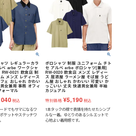
シャツ レギュラーカラ
ポロシャツ 制服 ユニフォーム チト
ベ arbe ワークシャ
セ アルベ arbe ポロシャツ[兼用]
 RW-0021 飲食店 制
RW-0020 飲食店 メンズ レディー
ム メンズ レディース
ス 居酒屋 ラーメン屋 そば屋 うど
フェ おしゃれ かわい
ん屋 おしゃれ かわいい 可愛い か
男女兼用 事務 オフィ
っこいい 丈夫 快適男女兼用 半袖
フォーマル
カジュアル
,040
¥
5,190
税込
特別価格
税込
ードでもサマになるワ
1本タックの襟で表情を持たせたシンプ
ポケットやステッチワ
ルな一着。ゆとりのあるシルエットで
。
心地よい着用感です。