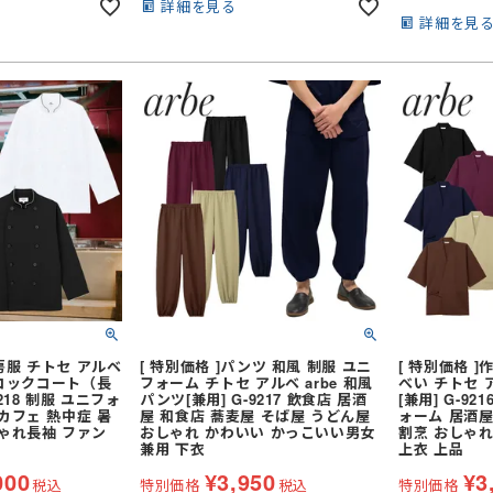
詳細を見る
詳細を見
)
空調パンツ
ガーデンウェア
ポロシャツ (長袖)
ト
フルハーネス対応
レディース
Tシャツ (長袖)
セット
ファン
ナー
ナー
(夏用) 半袖シャツ
ジップアップシャツ (半袖)
メンテナンス用品
(夏用) タイツ・スパッツ (ショー
(長袖)
(春夏) ワークシャツ (半袖)
冷却作業着
アイスベスト
ト)
アームカバー等 (小物類)
ェア
(通年) 半袖シャツ
 (長袖)
パッツ (七分
(夏用) タイツ・スパッツ (ロン
(通年) タイツ・スパッツ (七分
グ)
丈)
策グッズ
ネッククーラー・クールバンド
パッツ (ロン
(通年) ソックス
レッグカバー
安全服
コート
サポーター
(冬用) 防寒ソックス
ブルゾン
バッグ
事用・乗車用等)
防寒コート
スラックス
防寒ウォーマー
房服 チトセ アルベ
[ 特別価格 ]パンツ 和風 制服 ユニ
[ 特別価格 ]
M コックコート（長
フォーム チトセ アルベ arbe 和風
べい チトセ ア
防寒つなぎ
安全ベスト
218 制服 ユニフォ
パンツ[兼用] G-9217 飲食店 居酒
[兼用] G-9
商品
カフェ 熱中症 暑
屋 和食店 蕎麦屋 そば屋 うどん屋
ォーム 居酒屋
イプ
シールドヘルメット
防寒スーツ（上下セット）
ン
便利グッズ
しゃれ長袖 ファン
おしゃれ かわいい かっこいい男女
割烹 おしゃれ
兼用 下衣
上衣 上品
全周つば付き
防寒サロペット
000
¥
3,950
¥
3
ライナー (スチロール)
し)
野球帽タイプ
税込
特別価格
税込
特別価格