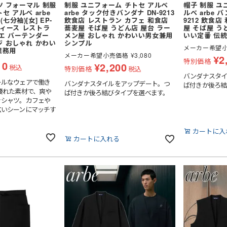
ャツ フォーマル 制服
制服 ユニフォーム チトセ アルベ
帽子 制服 ユ
低発塵・クリーンルーム用手袋
セ アルベ arbe
arbe タック付きバンダナ DN-9213
ルベ arbe 
分袖)[女] EP-
飲食店 レストラン カフェ 和食店
9212 飲食店
レディース レストラ
蕎麦屋 そば屋 うどん店 屋台 ラー
屋 そば屋 う
リエ バーテンダー
メン屋 おしゃれ かわいい男女兼用
いい定番 伝
ジ おしゃれ かわい
シンプル
メーカー希望
業務用
メーカー希望小売価格
¥
3,080
¥
2
特別価格
10
¥
2,200
税込
特別価格
税込
バンダナスタイ
ールなウェアで働き
バンダナスタイルをアップデート。つ
ば付きか後ろ結
優れた素材で、爽や
ば付きか後ろ結びタイプを選べます。
きシャツ。カフェや
広いシーンにマッチす
カートに入
カートに入れる