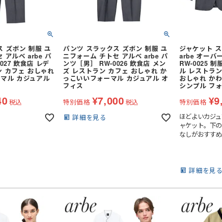
 ズボン 制服 ユ
パンツ スラックス ズボン 制服 ユ
ジャケット ス
アルベ arbe パ
ニフォーム チトセ アルベ arbe パ
arbe オー
七分袖
027 飲食店 レデ
ンツ［男］ RW-0026 飲食店 メン
RW-0025 
ン カフェ おしゃれ
ズ レストラン カフェ おしゃれ か
ル レストラン
マル カジュアル
っこいいフォーマル カジュアル オ
おしゃれ か
フィス
シンプル フ
七分袖
40
¥
7,000
¥
9
税込
特別価格
税込
特別価格
（上衣）
和風・鯉口シャツ
ほどよいカジュ
詳細を見る
ャケット。下の
掛
和風パンツ・スカート（下衣）
なしがおすすめ
サロンエプロン
アクセサリー
厨房・調理エプロン
ス
襟付きベスト
詳細を見
カマーベスト
スタンドカラー
ウイングカラー
ト
七分袖
クレリックカラー