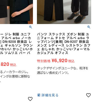
ー ジレ 制服 ユニフ
パンツ スラックス ズボン 制服 ユ
アルベ arbe ノーカ
ニフォーム チトセ アルベ arbe ラ
 DN-9208 飲食店 レ
ップパンツ[兼用] DN-9207 飲食店
ェ ギャルソン ラウン
メンズ レディース レストラン カフ
かわいい かっこいいホ
ェ おしゃれ かっこいいフォーマル
ル ソムリエ バー バ
カジュアル オフィス
¥
6,920
特別価格
税込
,820
税込
タックデザインがユニークな、和洋を
るノーカラーのジレ。
選ばない長め丈パンツ。
インがお客様に新鮮な
。
詳細を見る
る