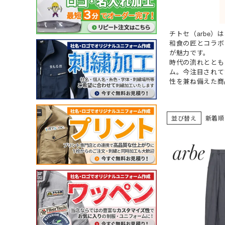
ガーデンウェア
(冬用) 防寒ソックス
軽量
耐薬品・耐溶剤
ヘアネット
マスク
クリーンルーム用品
特殊手袋
チトセ（arbe
和食の匠とコラボ
アイスベスト・水冷服
ポロシャツ・Tシャツ等
小物
特徴・機能
特徴・用途から探す
メーカー・おすすめ業種か
が魅力です。
ペルチェベスト・冷却
ポロシャツ (半袖)
ネッククーラー・クー
工事用・建設土木用
園芸・造園業
住商モンブラン
時代の流れととも
ら探す
水冷服
アロハシャツ
サポーター
防災用・消防用
運輸・物流業
チトセ(arbe)
ム。今注目されて
性を兼ね備えた商
(春夏) ワークシャツ (長
帽子・キャップ
通気孔あり
接客サービス業
Lee
薬品対応
ウェイター向け
並び替え
新着順