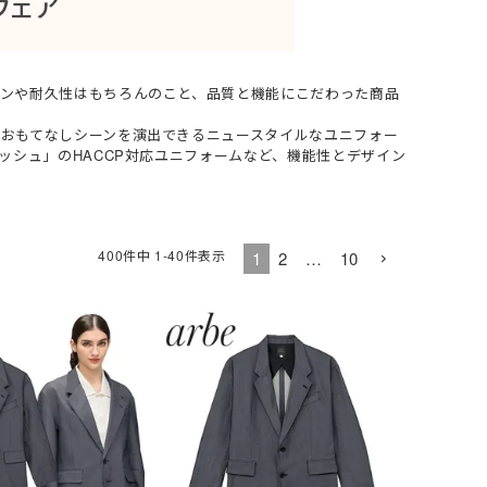
レディース
女性・子供用
低発塵・クリーンルーム用手袋
ズ
ンや耐久性はもちろんのこと、品質と機能にこだわった商品
冷剤)
ーム
インナーベスト・スペーサー
Tシャツ (長袖)
ヘッドキャップ
狭所作業
食品加工業
サーヴォ(Servo)
おもてなしシーンを演出できるニュースタイルなユニフォー
 (長袖)
)
マックス)
(春夏) ワークシャツ (半袖)
マスク
防寒
介護・福祉業
トムス(TOMS)
ッシュ」のHACCP対応ユニフォームなど、機能性とデザイン
ークシャツ (長袖)
ッズ用
耐熱・耐候性
CROCS(クロックス)
ホテル・旅館向け
400
件中
1
-
40
件表示
1
2
…
10