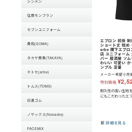
シンメン
住商モンブラン
セブンユニフォーム
エプロン 前掛 
桑和(SOWA)
ショート丈 短め 
arbe 腰下エプロン
店 ユニフォーム
タカヤ商事(TAKAYA)
バー 居酒屋 ソム
わいい 可愛い 
ンプル 定番
チトセ(arbe)
メーカー希望小売
¥
2,5
特別価格
トムス(TOMS)
耐久性の高い生地
にもこだわったエ
日進ゴム
ノサックス(Nosacks)
詳細を見る
FACEMIX