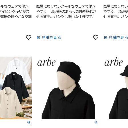
シールド・バイザー
乗車兼用 (自転車・バイク)
ールなウェアで働き
酷暑に負けないクールなウェアで働き
酷暑に負けない
パイピング使いがス
やすく。 清涼感のある和の趣を感じさ
やすく。 清涼
スニーカータイプ
ステッカー
熱中症対策ヘルメット
一重裾の軽やかな空調
せる甚平。パンツは裾ゴム仕様です。
せる甚平。パン
タイプ
地下足袋
ールド)
保護面・ゴーグル
学童・幼児用
オーバーオール・サロペット
ロング
長靴・ゴム長・レインブーツ
品
保護帽収納用品
ポンチョ
紐なし (スリッポン)
詳細を見る
詳細を見
い墜落静止用
ハーネス型 (1丁掛け 第1種)
レインコート
内履き)
インソール
レインスーツ（上下セット）
紳士靴
 第2種)
ハーネス型 (2丁掛け 第1種)
レーザー保護メガネ
上着・ジャケット
 第2種)
ハーネス型 (本体のみ)
キ
工具差し・収納用品
ヤード・ロー
胴ベルト型
り軍手)
純綿軍手
胸章・ワッペン
)
特紡軍手 (トクボー)
防災面 (フェイスシールド)
付属品
傾斜面用 (ワークポジショニン
人造皮革手袋 (合皮)
滑り止め軍手 (ビニボツ)
グ)
作業ベルト・作業エプロン
コーディング手袋
ジショニング)
消防・レスキュー用
7ゲージ軍手 (厚手)
袋)
ゴム手袋・ビニール手袋
ック
)
親綱・関連用品 (ロリップ等)
13ゲージ軍手 (薄手)
切り手袋)
耐切創手袋
アウトドア用軍手
耐熱・耐火手袋