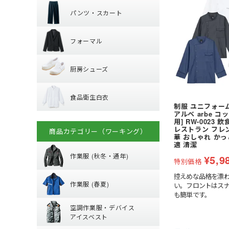
パンツ・スカート
半袖
ボタンダウン
フォーマル
パンツ
フォーマル
厨房シューズ
ジャケット
厨房シューズ
ベスト
食品衛生白衣
先芯あり
スカート・キュロ
食品衛生白衣
小物・アクセサリ
制服 ユニフォー
上衣
アルベ arbe コ
用] RW-0023
衛生帽子
レストラン フレ
商品カテゴリー（ワーキング）
華 おしゃれ か
秋冬・通年作業
子供給食衣
適 清潔
作業服 (秋冬・通年)
¥
5,9
特別価格
春夏作業着
(秋冬・通年) ジャ
控えめな品格を漂
作業服 (春夏)
い。フロントはス
も簡単です。
(秋冬・通年) 上下
空調作業服服 (
【特集】春夏作業
空調作業服・デバイス
(秋冬・通年) つな
(春夏) パンツ・ス
アイスベスト
防寒ウェア
ポロシャツ・Tシ
空調ベスト
(春夏) デニム作業