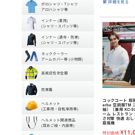
詳細を見る
ポロシャツ・Tシャツ
トレーナー
空調ブルゾン (長袖
鳶服
アロハシャツ等
夏用インナー
ポロシャツ (半袖)
つなぎ・サロペッ
ジャージ
インナー (夏用)
Tシャツ (半袖)
ファンバッテリー
(シャツ・スパッツ等)
通年・防寒イン
【特集】夏用イン
アロハシャツ
バッテリー
インナー (通年・防寒)
(夏用) 長袖シャツ
ジップアップシャツ 
ペルチェベスト・
(シャツ・スパッツ等)
ネッククーラー・
(通年) アンダーウ
(春夏) ワークシャツ
水冷服
ネッククーラー
(夏用) タイツ・ス
(通年) 長袖シャツ
アームカバー等 (小物類)
丈)
高視認性安全服
【特集】熱中症対
(夏用) ソックス
(通年) タイツ・ス
高視認性安全服
アームカバー
グ)
防寒着
【特集】高視認性
ヘッドキャップ
(冬用) インナー
防寒着
シャツ
タオル
ヘルメット (工
防寒ジャンパー
パンツ
帽子・キャップ
コックコート 厨
ヘルメット
arbe 空調服T
防寒ベスト
ツナギ
(工事用・自転車用等)
袖）［兼用 KC-9
ヘルメット関連
ーム レストラン 
クリアバイザータ
防寒パンツ
腿ポケット有ズボ
さ対策 快適 お
ヘルメット関連商品
扇風機
前方つば付き
防寒シャツ
(耳あご紐・内装等)
安全靴・作業靴
¥
11,
耳紐・あご紐
MPタイプ (つばな
防寒インナー
特別価格