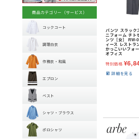
商品カテゴリー（サービス）
コックコート
コックコート
パンツ スラックス
調理白衣
ニフォーム チトセ 
長袖
ンツ［女］ RW-0
ィース レストラ
調理白衣
半袖
かっこいいフォー
作務衣・和風
オフィス
長袖
¥
6,8
作務衣・和風
半袖
特別価格
エプロン
作務衣・ジンベイ
詳細を見る
エプロン
和風エプロン・前
ベスト
胸当てエプロン
和風小物・履物・
ベスト
カマーエプロン
シャツ・ブラウ
襟なしベスト
シャツ・ブラウス
丸襟ベスト
ポロシャツ
レギュラーカラー
ポロシャツ
ワイドカラー
パンツ・スカー
長袖
オープンカラー