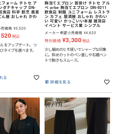
ニフォーム チトセ ア
胸当てエプロン 首掛け チトセ アル
バンダナキャップ DN-
ベ arbe 胸当てエプロン DN-9211
 和食店 料亭 割烹 蕎麦
飲食店 制服 ユニフォーム レストラ
どん屋 おしゃれ かわ
ン カフェ 居酒屋 おしゃれ かわい
統
い 可愛い かっこいい本屋 雑貨店
イベント サービス業 シンプル
小売価格
¥
3,520
メーカー希望小売価格
¥
4,620
,520
税込
¥
3,300
特別価格
税込
ルをアップデート。つ
少し細めのヒモ使いでシャープな印象
びタイプを選べます。
に。斜めカットのペン差しや右裾ベン
トで動きもスムーズ。
れる
詳細を見る