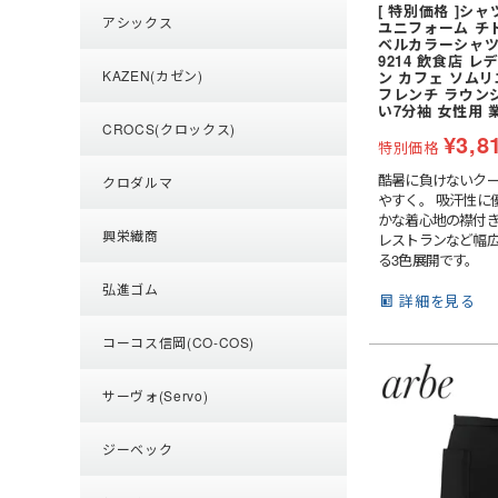
[ 特別価格 ]シ
制電
アシックス
ユニフォーム チト
特殊手袋
ベルカラーシャツ(七
9214 飲食店 
KAZEN(カゼン)
ン カフェ ソム
フレンチ ラウン
い7分袖 女性用 
CROCS(クロックス)
¥
3,8
特別価格
酷暑に負けないク
クロダルマ
やすく。 吸汗性に
かな着心地の襟付
興栄繊商
レストランなど幅
る3色展開です。
弘進ゴム
詳細を見る
コーコス信岡(CO-COS)
サーヴォ(Servo)
ジーベック