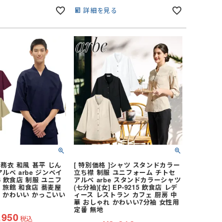
る
詳細を見る
作務衣 和風 甚平 じん
[ 特別価格 ]シャツ スタンドカラー
ルベ arbe ジンベイ
立ち襟 制服 ユニフォーム チトセ
216 飲食店 制服 ユニフ
アルベ arbe スタンドカラーシャツ
 旅館 和食店 蕎麦屋
(七分袖)[女] EP-9215 飲食店 レデ
 かわいい かっこいい
ィース レストラン カフェ 厨房 中
華 おしゃれ かわいい7分袖 女性用
定番 無地
,950
税込