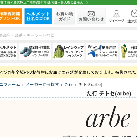
業手袋や墜落静止用器具(安全帯)まで日本最大級の品揃え！》
在庫
ト
1種)
手)
空調ブルゾン (半袖)
(秋冬・通年) パンツ・スラックス
(夏用) 長袖シャツ
シールドヘルメット
スニーカータイプ
オーバーオール・サロペット
ハーネス型 (1丁掛け 第2種)
純綿軍手
シャツ・ブラウス
空調ブルゾン (長
(秋冬・通年) 上
(夏用) タイツ・
前方つば付き
ローカット・短
パンツ・ズボン
ハーネス型 (2丁掛
混紡軍手 (コンボ
パンツ・スカー
および九州全域宛のお荷物にお届けの遅延が発生しております。被災された
 (ロング)
グ
フルハーネス対応
(秋冬・通年) サロペット
(夏用) ソックス
野球帽タイプ
長靴・ゴム長・レインブーツ
レインコート
ハーネス型 (ランヤード・ロープ)
滑り止め軍手 (ビニボツ)
サロンエプロン
大きいサイズ
防寒ウェア
軽作業帽
サンダル
レインシューズ
胴ベルト型 (1丁
滑り止めなし軍
帽子・キャップ
ニフォーム
メーカーから探す
た行
チトセ(arbe)
準備
履き）
ド・ロープ類)
折りたたみタイプ
インソール
上着・ジャケット
フック・パッド等付属品
13ゲージ軍手 (薄手)
和風エプロン・前掛
紙帽子
オーバーシュー
傾斜面用 (ワー
火元作業用軍手
和風小物・履物
た行 チトセ(arbe)
学童・幼児用
セーフティーブロック
スウェット・パーカー・トレーナー
大きいサイズ
親綱・関連用品 
ブルゾン・ジャ
(安全ブロック)
即納
ト
ファン
(春夏) パンツ・スラックス
(通年) 半袖シャツ
ライナー (スチロール)
幅広タイプ(4E)
通学、通勤、自転車
人造皮革手袋 (合皮)
パンツ
バッテリー
(春夏) 上下セッ
(通年) 長袖シャ
内装 (着装体)
JIS規格
現場作業・農業
背抜き手袋
オーバーオール
レーザー保護メガネ
安全ベスト・タ
まも
 (ロング)
型)
(春夏) サロペット
(通年) ソックス
ステッカー
耐滑性
レディース・キッズ
ゴム手袋・ビニール手袋
衛生帽子(キャップタイプ)
高視認性安全服
(通年) 長袖シャ
防災面 (フェイス
耐熱性
使い捨て手袋 (
衛生帽子(ケープ
胸章・ワッペン
腕章
保護メガネ