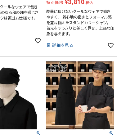
¥
3,810
特別価格
税込
クールなウェアで働き
酷暑に負けないクールなウェアで働き
感のある和の趣を感じさ
やすく。 着心地の良さとフォーマル感
ツは裾ゴム仕様です。
を兼ね備えたスタンドカラーシャツ。
首元をすっきりと美しく見せ、上品な印
象を与えます。
る
詳細を見る