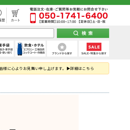
処分市（仕入れ過ぎてしまった商品を大特価セール）
袖)
下セット
スパッツ (ショート)
靴タイプ
け 第1種)
ー)
ト
空調パンツ
(秋冬・通年) デニム作業着
(夏用) タイツ・スパッツ (七分丈)
全周つば付き
地下足袋
ポンチョ
ハーネス型 (2丁掛け 第2種)
特紡軍手 (トクボー)
厨房シューズ・調理長靴・サンダル
皆様に心よりお見舞い申し上げます。▶詳細はこちら
掛け)
手
・三角巾
トレーナー
乗車兼用
紐なし（スリッポン）
レインスーツ（上下セット）
胴ベルト型 (2丁掛け)
7ゲージ軍手 (厚手)
ネクタイ・スカーフ
はお済ですか？防災用品特集！
ズ
クポジショニング)
・アクセサリー
熱中症対策ヘルメット
紳士靴
柱上用 (ワークポジショニング)
アウトドア用軍手
和帽子
(ロリップ等)
ンパー
オーダーヘルメット (名入れ印刷)
納期の早い墜落制止用器具特集
空調服
可能な墜落静止用器具特集！
ト
ツ
メンテナンス用品
(春夏) デニム作業着
(通年) タイツ・スパッツ (七分丈)
シールド・バイザー
JSAA規格
釣り
コーディング手袋
子供給食衣
スキ
工具差し・収納用品
る君のお得情報メディア
ツ
シールド)
使い切り手袋)
付き)
鳶服
(冬用) 上下セット
保護面・ゴーグル
耐踏抜き
耐切創手袋
衛生帽子(ショートタイプ)
防災面 (フェイスシールド)