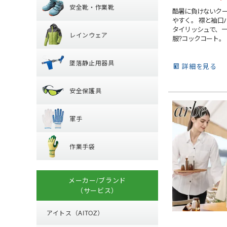
安全靴・作業靴
内装 (着装体)
軽作業帽
酷暑に負けないク
レインウェア
やすく。 襟と袖口
ハイカットタイプ
帽章
折りたたみタイプ
タイリッシュで、
レインウェア
ローカット・短靴
防災面(フェイスシ
レディース
服?コックコート。
保護メガネ
墜落静止用器具
つなぎ
ブーツ・半長靴・
クリーンルーム用
墜落静止用器具
パンツ・ズボン
サンダル
詳細を見る
安全保護具
熱中症対策グッズ
【特集】納期が早
ヤッケ・かぶり
ルームシューズ (室
器具 (新規格対応)
安全保護具
レインシューズ
オーバーシューズ
ハーネス型 (1丁掛け
軍手
保護メガネ
レインハット
ハーネス型 (2丁掛け
軍手
安全ベスト・タス
ハーネス型 (ラン
作業手袋
ラバー軍手 (ゴム張
溶接面
プ)
作業手袋
混紡軍手 (コンボー
腕章
フック・パッド等
革手袋
化学繊維軍手
マスク
背抜き手袋
柱上用 (ワークポ
滑り止めなし軍手
メーカー/ブランド
スムス手袋 (縫製手
（サービス）
セーフティーブロ
10ゲージ軍手 (薄手
(安全ブロック)
使い捨て手袋 (使い
火元作業用軍手
アイトス（AITOZ）
耐薬品・耐溶剤