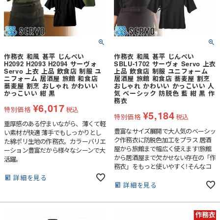
作務衣 和風 甚平 じんべい
作務衣 和風 甚平 じんべい
H2092 H2093 H2094 サーヴォ
SBLU-1702 サーヴォ Servo 上衣
Servo 上衣 上品 飲食店 制服 ユ
上品 飲食店 制服 ユニフォーム
ニフォーム 居酒屋 旅館 和食店
居酒屋 旅館 和食店 蕎麦屋 割烹
蕎麦屋 割烹 おしゃれ かわいい
おしゃれ かわいい かっこいい 人
かっこいい 紺 黒
気 ベーシック 防脱色 藍 紺 黒 作
務衣
¥
6,017
特別価格
税込
¥
5,184
特別価格
税込
重厚感のある佇まいながら、薄くて軽
豊富なサイズ展開で大人気のベーシッ
い素材が快適 薄手でもしっかりとし
ク作務衣に防脱色加工をプラス 居酒
た綿ポリ生地の作務衣。カラーバリエ
屋から旅館まで幅広く使えます!旅館
ーション豊富だから様々なシーンで大
から居酒屋まで欠かせない存在の「作
活躍。
務衣」をもっと使いやすく!そんなコ
ンセプトで開発しました。
詳細を見る
詳細を見る