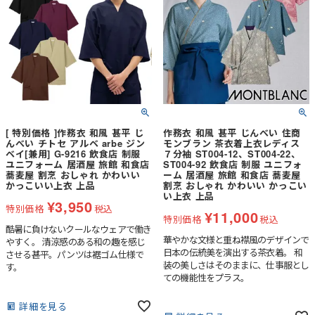
[ 特別価格 ]作務衣 和風 甚平 じ
作務衣 和風 甚平 じんべい 住商
んべい チトセ アルベ arbe ジン
モンブラン 茶衣着上衣レディス
ベイ[兼用] G-9216 飲食店 制服
７分袖 ST004-12、ST004-22、
ユニフォーム 居酒屋 旅館 和食店
ST004-92 飲食店 制服 ユニフォ
蕎麦屋 割烹 おしゃれ かわいい
ーム 居酒屋 旅館 和食店 蕎麦屋
かっこいい上衣 上品
割烹 おしゃれ かわいい かっこい
い上衣 上品
¥
3,950
特別価格
税込
¥
11,000
特別価格
税込
酷暑に負けないクールなウェアで働き
華やかな文様と重ね襟風のデザインで
やすく。 清涼感のある和の趣を感じ
日本の伝統美を演出する茶衣着。 和
させる甚平。パンツは裾ゴム仕様で
装の美しさはそのままに、仕事服とし
す。
ての機能性をプラス。
詳細を見る