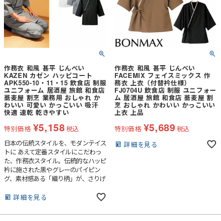
作務衣 和風 甚平 じんべい
作務衣 和風 甚平 じんべい
KAZEN カゼン ハッピコート
FACEMIX フェイスミックス 作
APK550-10・11・15 飲食店 制服
務衣 上衣（付替衿仕様）
ユニフォーム 居酒屋 旅館 和食店
FJ0704U 飲食店 制服 ユニフォー
蕎麦屋 割烹 業務用 おしゃれ か
ム 居酒屋 旅館 和食店 蕎麦屋 割
わいい 可愛い かっこいい 吸汗
烹 おしゃれ かわいい かっこいい
快適 速乾 乾きやすい
上衣 上品
¥
5,158
¥
5,689
特別価格
税込
特別価格
税込
日本の伝統スタイルを、モダンテイス
詳細を見る
トに あえて定番スタイルにこだわっ
た、作務衣スタイル。伝統的なハッピ
衿に施された黒やグレーのパイピン
グ、素材感ある「織り柄」が、さりげ
なく新しい和のスタイルを主張しま
す。
詳細を見る