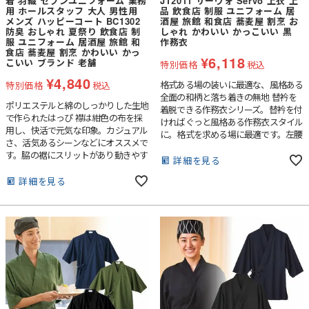
着 羽織 セブンユニフォーム 業務
JT2011 サーヴォ Servo 上衣 上
用 ホールスタッフ 大人 男性用
品 飲食店 制服 ユニフォーム 居
メンズ ハッピーコート BC1302
酒屋 旅館 和食店 蕎麦屋 割烹 お
防臭 おしゃれ 夏祭り 飲食店 制
しゃれ かわいい かっこいい 黒
服 ユニフォーム 居酒屋 旅館 和
作務衣
食店 蕎麦屋 割烹 かわいい かっ
¥
6,118
こいい ブランド 老舗
特別価格
税込
¥
4,840
格式ある場の装いに最適な、風格ある
特別価格
税込
全面の和柄と落ち着きの無地 替衿を
ポリエステルと綿のしっかりした生地
着脱できる作務衣シリーズ。替衿を付
で作られたはっぴ 襟は紺色の布を採
ければぐっと風格ある作務衣スタイル
用し、快活で元気な印象。カジュアル
に。格式を求める場に最適です。左腰
さ、活気あるシーンなどにオススメで
外パッチポケット付き。
す。脇の裾にスリットがあり動きやす
詳細を見る
い。
詳細を見る