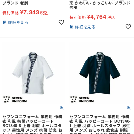
ブランド 老舗
烹 かわいい かっこいい ブランド
老舗
¥
7,343
特別価格
税込
¥
4,764
特別価格
税込
詳細を見る
詳細を見る
セブンユニフォーム 業務用 作務
セブンユニフォーム 業務用 作務
衣 和風 抗菌ハッピーコート
衣 和風 ハッピーコート BC1340-
BC1340-8 上着 羽織 ホールスタ
1 上着 羽織 ホールスタッフ 男性
ッフ 男性用 メンズ 抗菌 防臭 お
用 メンズ おしゃれ 飲食店 制服