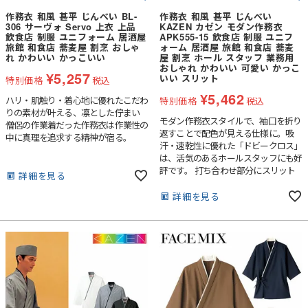
作務衣 和風 甚平 じんべい BL-
作務衣 和風 甚平 じんべい
306 サーヴォ Servo 上衣 上品
KAZEN カゼン モダン作務衣
飲食店 制服 ユニフォーム 居酒屋
APK555-15 飲食店 制服 ユニフ
旅館 和食店 蕎麦屋 割烹 おしゃ
ォーム 居酒屋 旅館 和食店 蕎麦
れ かわいい かっこいい
屋 割烹 ホール スタッフ 業務用
おしゃれ かわいい 可愛い かっこ
¥
5,257
いい スリット
特別価格
税込
¥
5,462
ハリ・肌触り・着心地に優れたこだわ
特別価格
税込
りの素材が叶える、凛とした佇まい
モダン作務衣スタイルで、袖口を折り
僧侶の作業着だった作務衣は作業性の
返すことで配色が見える仕様に。吸
中に真理を追求する精神が宿る。
汗・速乾性に優れた「ドビークロス」
は、活気のあるホールスタッフにも好
評です。 打ち合わせ部分にスリット
詳細を見る
ポケットが付いています（ボタン留
め）。配色入りのボタンホールもおし
詳細を見る
ゃれです。