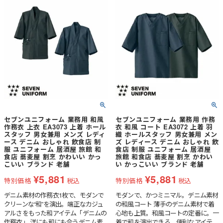
がありますが、ユニフォーム基準をク
している、ポリエステル65％・綿35％
リアする丈夫なシアサッカー生地は今
のオリジナル素材であるデニム生地。
まで存在していませんでした。1年以
その風合いは、デニム素材でありなが
上の研究・試作を経て、工業洗濯にも
ら、薄手で着心地は軽やか。生デニム
耐えられるユニフォーム素材としての
の様な濃色で、素材の特性から通常の
シアサッカーを開発。風合いは綿リッ
綿100％デニムと違い、ほぼ色落ちは
チで柔らかに、見た目も肌触りも爽や
しません。そのため、いつまでもクリ
かに仕上がりました。“しぼ”による優
ーンな印象を保つことが出来、ホスピ
しい陰影とカジュアルな表情は癖がな
タリティのあるユニフォームとして最
く、どなたでも自然に着こなすことが
適な素材です。
できます。ストレッチ加工も施してい
るので肘や背中が突っ張ることなく、
スムーズに体を動かせるのも特徴で
セブンユニフォーム 業務用 和風
セブンユニフォーム 業務用 作務
す。
作務衣 上衣 EA3073 上着 ホール
衣 和風 コート EA3072 上着 羽
スタッフ 男女兼用 メンズ レディ
織 ホールスタッフ 男女兼用 メン
ース デニム おしゃれ 飲食店 制
ズ レディース デニム おしゃれ 飲
服 ユニフォーム 居酒屋 旅館 和
食店 制服 ユニフォーム 居酒屋
食店 蕎麦屋 割烹 かわいい かっ
旅館 和食店 蕎麦屋 割烹 かわい
こいい ブランド 老舗
い かっこいい ブランド 老舗
¥
5,881
¥
5,881
特別価格
税込
特別価格
税込
デニム素材の作務衣1枚で、モダンで
モダンで、かつミニマル。デニム素材
クリーンな“和”を演出。端正なカジュ
の和風コート 薄手のデニム素材で着
アルさをもった和アイテム「デニムの
心地も上質。和風コートの定番に。一
作務衣」 洋にも和にも合うデニム素
着で和を演出できる、便利なアイテ