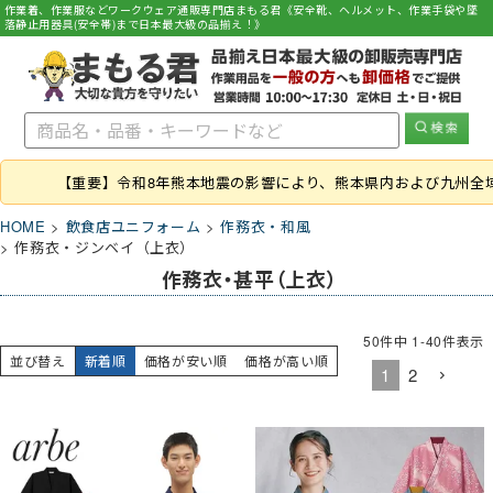
作業着、作業服などワークウェア通販専門店まもる君《安全靴、ヘルメット、作業手袋や墜
落静止用器具(安全帯)まで日本最大級の品揃え！》
【重要】令和8年熊本地震の影響により、熊本県内および九州全
HOME
飲食店ユニフォーム
作務衣・和風
作務衣・ジンベイ（上衣）
作務衣・甚平（上衣）
50
件中
1
-
40
件表示
並び替え
新着順
価格が安い順
価格が高い順
1
2