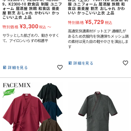
9、K2300-10 飲食店 制服 ユニフ
服 ユニフォーム 居酒屋 旅館 和
ォーム 居酒屋 旅館 和食店 蕎麦
食店 蕎麦屋 割烹 おしゃれ かわ
屋 割烹 おしゃれ かわいい かっ
いい かっこいい上衣 上品
こいい上衣 上品
¥
5,729
特別価格
税込
¥
3,300
特別価格
〜
税込
高通気快適素材ドットエア 通機孔が
サラッとした肌ざわり、動きやすく
あるため衣服内を快適保ちメッシュ調
て、アイロンいらずの和甚平
の素材は見た目の軽やかさを演出しま
す
詳細を見る
詳細を見る