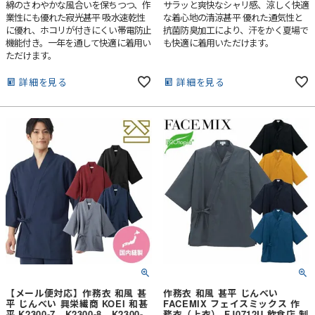
綿のさわやかな風合いを保ちつつ、作
サラッと爽快なシャリ感、涼しく快適
業性にも優れた寂光甚平 吸水速乾性
な着心地の清涼甚平 優れた通気性と
に優れ、ホコリが付きにくい帯電防止
抗菌防臭加工により、汗をかく夏場で
機能付き。一年を通して快適に着用い
も快適に着用いただけます。
ただけます。
詳細を見る
詳細を見る
【メール便対応】作務衣 和風 甚
作務衣 和風 甚平 じんべい
平 じんべい 興栄繊商 KOEI 和甚
FACEMIX フェイスミックス 作
平 K2300-7、K2300-8、K2300-
務衣（上衣） FJ0712U 飲食店 制