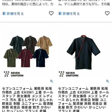
材は、素材の風合いと色によって、カ
ム。デニム素材でありながら、その風
ジュアルな中にも少しキリリとした空
合いは想像より薄手で着心地は軽や
気を醸します。普通に着るのも良いで
か。生デニムの様な濃色で、素材の特
詳細を見る
詳細を見る
すが、紐を全て結ばずにさっと羽織る
性から通常の綿100％デニムと違い、
だけでも、デニム素材のおかげで新鮮
ほぼ色落ちはしません。そのため、い
で格好良い印象になります。エプロン
つまでもクリーンな印象を保つことが
やコートなど、他のアイテムでも使用
出来、ホスピタリティのあるユニフォ
している、ポリエステル65％・綿35％
ームとして最適です。
のオリジナル素材であるデニム生地。
その風合いは、デニム素材でありなが
ら、薄手で着心地は軽やか。生デニム
の様な濃色で、素材の特性から通常の
綿100％デニムと違い、ほぼ色落ちは
しません。そのため、いつまでもクリ
ーンな印象を保つことが出来、ホスピ
タリティのあるユニフォームとして最
適な素材です。
セブンユニフォーム 業務用 和風
セブンユニフォーム 業務用 和風
作務衣 上衣 EA3061 上着 ホール
作務衣 上衣 EA3034 上着 ホール
スタッフ 男女兼用 メンズ レディ
スタッフ 男女兼用 メンズ レディ
ース 汚れ 落としやすい おしゃれ
ース おしゃれ 飲食店 制服 ユニ
飲食店 制服 ユニフォーム 居酒屋
フォーム 居酒屋 旅館 和食店 蕎
旅館 和食店 蕎麦屋 割烹 かわい
麦屋 割烹 かわいい かっこいい
い かっこいい ブランド 老舗
ブランド 老舗