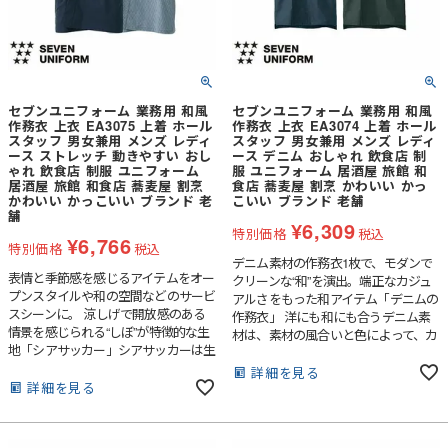
セブンユニフォーム 業務用 和風
セブンユニフォーム 業務用 和風
作務衣 上衣 EA3075 上着 ホール
作務衣 上衣 EA3074 上着 ホール
スタッフ 男女兼用 メンズ レディ
スタッフ 男女兼用 メンズ レディ
ース ストレッチ 動きやすい おし
ース デニム おしゃれ 飲食店 制
ゃれ 飲食店 制服 ユニフォーム
服 ユニフォーム 居酒屋 旅館 和
居酒屋 旅館 和食店 蕎麦屋 割烹
食店 蕎麦屋 割烹 かわいい かっ
かわいい かっこいい ブランド 老
こいい ブランド 老舗
舗
¥
6,309
特別価格
税込
¥
6,766
特別価格
税込
デニム素材の作務衣1枚で、モダンで
表情と季節感を感じるアイテムをオー
クリーンな“和”を演出。端正なカジュ
プンスタイルや和の空間などのサービ
アルさをもった和アイテム「デニムの
スシーンに。 涼しげで開放感のある
作務衣」 洋にも和にも合うデニム素
情景を感じられる“しぼ”が特徴的な生
材は、素材の風合いと色によって、カ
地「シアサッカー」シアサッカーは生
ジュアルな中にも少しキリリとした空
地表面に凹凸の“しぼ”がストライプ状
気を醸します。普通に着るのも良いで
詳細を見る
に現れる様に織られた生地の種類で、
詳細を見る
すが、紐を全て結ばずにさっと羽織る
肌への接触面が少ないため、通気性が
だけでも、デニム素材のおかげで新鮮
ありべたつきにくい生地です。生地表
で格好良い印象になります。エプロン
面に独特の表情がある為、とても人気
やコートなど、他のアイテムでも使用