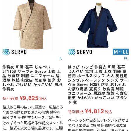
作務衣 和風 甚平 じんべい
はっぴ ハッピ 作務衣 和風 甚平
JT1158 サーヴォ Servo 上衣 上
じんべい 無地 上着 上衣 羽織 業
品 飲食店 制服 ユニフォーム 居
務用 ホールスタッフ 大人 男性用
酒屋 旅館 和食店 蕎麦屋 割烹 お
シンプル ベーシック メンズ サー
しゃれ かわいい かっこいい 無地
ヴォ Servo H353 防臭 おしゃれ
作務衣
お祭り用品 夏祭り 飲食店 制服
ユニフォーム 居酒屋 旅館 和食店
¥
9,625
割烹 かわいい かっこいい ブラン
特別価格
税込
ド 老
格式ある場の装いに最適な、風格ある
¥
4,812
特別価格
税込
全面の和柄と落ち着きの無地 替衿を
着脱できる作務衣シリーズ。替衿を付
ベーシックな白衣にアレンジを効かせ
ければぐっと風格ある作務衣スタイル
てバリエ豊富に展開 伝統的な和の調
に。格式を求める場に最適です。左腰
理衣の風情を残しながら、培ってきた