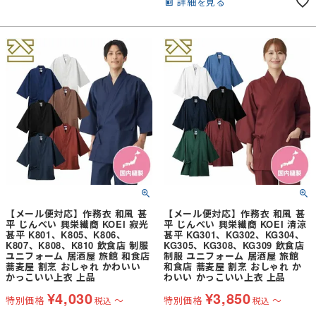
詳細を見る
【メール便対応】作務衣 和風 甚
【メール便対応】作務衣 和風 甚
平 じんべい 興栄繊商 KOEI 寂光
平 じんべい 興栄繊商 KOEI 清涼
甚平 K801、K805、K806、
甚平 KG301、KG302、KG304、
K807、K808、K810 飲食店 制服
KG305、KG308、KG309 飲食店
ユニフォーム 居酒屋 旅館 和食店
制服 ユニフォーム 居酒屋 旅館
蕎麦屋 割烹 おしゃれ かわいい
和食店 蕎麦屋 割烹 おしゃれ か
かっこいい上衣 上品
わいい かっこいい上衣 上品
¥
4,030
¥
3,850
特別価格
〜
特別価格
〜
税込
税込