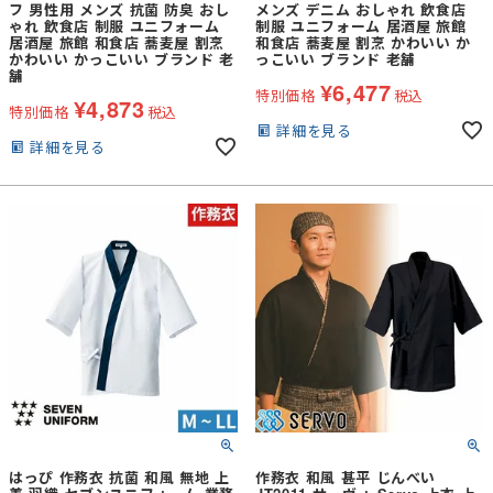
フ 男性用 メンズ 抗菌 防臭 おし
メンズ デニム おしゃれ 飲食店
ゃれ 飲食店 制服 ユニフォーム
制服 ユニフォーム 居酒屋 旅館
居酒屋 旅館 和食店 蕎麦屋 割烹
和食店 蕎麦屋 割烹 かわいい か
かわいい かっこいい ブランド 老
っこいい ブランド 老舗
舗
¥
6,477
特別価格
税込
¥
4,873
特別価格
税込
詳細を見る
詳細を見る
はっぴ 作務衣 抗菌 和風 無地 上
作務衣 和風 甚平 じんべい