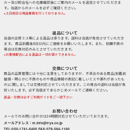
カー及び卸会社への在庫確認後にご案内のメールを送信させていただきま
す。当店からのメールを必ずご確認ください。
※土日祝日は発送業務を行っておりません。
返品について
当店の出荷ミス等による返品は承ります。送料は当店が負担させていただき
ます。 商品到着後8日以内にご連絡をお願いいたします。また、初期不良の
場合は交換対応のみとさせていただきます。
※お客様都合による返品は一切お受けできません。
交換について
商品の品質管理には十分に注意をしておりますが、不具合のある商品(到着前
破損・明らかに不良のものや商品情報の表記に著しいミスや漏れがあったも
の)に関しましては交換対応させていただきます。この場合の送料は当店が負
担いたします。必ず当店まであらかじめメールでご連絡ください。
返品・交換は必ずご利用ガイドをご一読下さい
お問い合わせ
メールでのお問い合わせは24時間対応させていただいております。
メールアドレス：m.info@trys.co.jp
TEL:050-1741-6400 FAX:079-594-1160