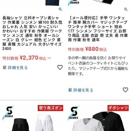
長袖シャツ 立衿オープン鳶シャ
【メール便対応】手甲 ワンタッ
ツ 作業着 シンメン 綿100 耐久性
チ 簡単 腕カバー マジックテープ
おしゃれ 人気 安い かっこいい
ワンタッチ手甲 ショート 短め
かわいい おすすめ 作業服 ワーク
177 シンメン フリーサイズ お祭
マン メンズ 通年 秋冬 オールシ
り用品 太鼓 衣装 祭 丈夫 鳶 作業
ーズン 白 グレー 紺色 ピンク 鳶
用 作業 秋冬 通年
服 鳶職 カジュアル 大きいサイズ
¥
880
2400
特別価格
税込
¥
2,370
手の甲～腕の負傷を防ぐ お祭りやイ
特別価格
〜
税込
ベント衣装のコーディネイトにもぴっ
詳細を見る
たり。マジックテープ式だから着脱も
簡単です。
詳細を見る