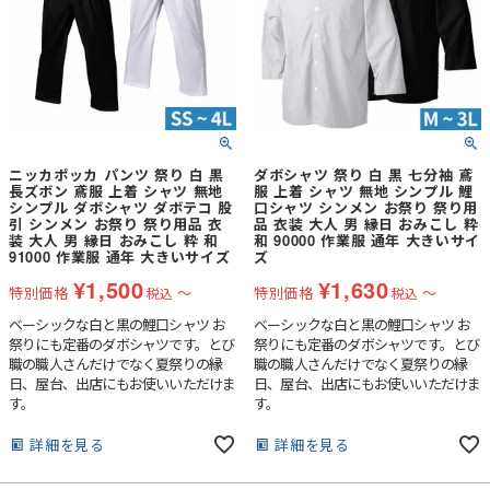
ニッカポッカ パンツ 祭り 白 黒
ダボシャツ 祭り 白 黒 七分袖 鳶
長ズボン 鳶服 上着 シャツ 無地
服 上着 シャツ 無地 シンプル 鯉
シンプル ダボシャツ ダボテコ 股
口シャツ シンメン お祭り 祭り用
引 シンメン お祭り 祭り用品 衣
品 衣装 大人 男 縁日 おみこし 粋
装 大人 男 縁日 おみこし 粋 和
和 90000 作業服 通年 大きいサイ
91000 作業服 通年 大きいサイズ
ズ
¥
1,500
¥
1,630
特別価格
〜
特別価格
〜
税込
税込
ベーシックな白と黒の鯉口シャツ お
ベーシックな白と黒の鯉口シャツ お
祭りにも定番のダボシャツです。とび
祭りにも定番のダボシャツです。とび
職の職人さんだけでなく夏祭りの縁
職の職人さんだけでなく夏祭りの縁
日、屋台、出店にもお使いいただけま
日、屋台、出店にもお使いいただけま
す。
す。
詳細を見る
詳細を見る