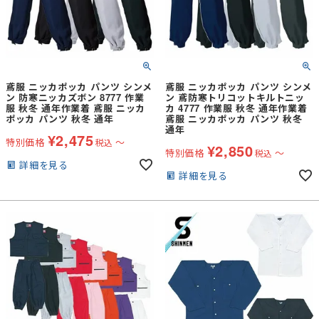
鳶服 ニッカポッカ パンツ シンメ
鳶服 ニッカポッカ パンツ シンメ
ン 防寒ニッカズボン 8777 作業
ン 鳶防寒トリコットキルトニッ
服 秋冬 通年作業着 鳶服 ニッカ
カ 4777 作業服 秋冬 通年作業着
ポッカ パンツ 秋冬 通年
鳶服 ニッカポッカ パンツ 秋冬
通年
¥
2,475
特別価格
〜
税込
¥
2,850
特別価格
〜
税込
詳細を見る
詳細を見る