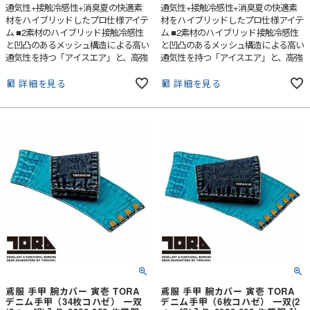
通気性+接触冷感性+消臭夏の快適素
通気性+接触冷感性+消臭夏の快適素
材をハイブリッドしたプロ仕様アイテ
材をハイブリッドしたプロ仕様アイテ
ム ■2素材のハイブリッド接触冷感性
ム ■2素材のハイブリッド接触冷感性
と凹凸のあるメッシュ構造による高い
と凹凸のあるメッシュ構造による高い
通気性を持つ「アイスエア」と、高強
通気性を持つ「アイスエア」と、高強
度ストレッチ素材「ストレッチタフ」
度ストレッチ素材「ストレッチタフ」
を組み合わせている。夏場のハードな
を組み合わせている。夏場のハードな
詳細を見る
詳細を見る
ワークシーンをサポートする。■汗を
ワークシーンをサポートする。■汗を
かいてもドライキープアイスエアは抜
かいてもドライキープアイスエアは抜
群の通気性と速乾性を持ち、ストレッ
群の通気性と速乾性を持ち、ストレッ
チタフは肌に当たる面積の少ない点接
チタフは肌に当たる面積の少ない点接
触の素材となっている為、ベタつかず
触の素材となっている為、ベタつかず
ドライな着心地をキープする。■消臭
ドライな着心地をキープする。■消臭
力アイスエアは化学結合型消臭素材。
力アイスエアは化学結合型消臭素材。
においの根本を糸から断つ。消臭性試
においの根本を糸から断つ。消臭性試
験データ（2時間後）減少率：アンモ
験データ（2時間後）減少率：アンモ
ニア90％、酢酸97％、イソ吉草酸
ニア90％、酢酸97％、イソ吉草酸
99%、ノネナール97%
99%、ノネナール97%
鳶服 手甲 腕カバー 寅壱 TORA
鳶服 手甲 腕カバー 寅壱 TORA
デニム手甲（34枚コハゼ） 一双
デニム手甲（6枚コハゼ） 一双(2