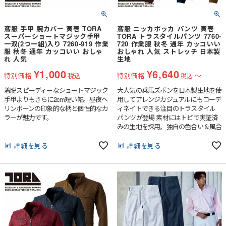
鳶服 手甲 腕カバー 寅壱 TORA
鳶服 ニッカポッカ パンツ 寅壱
スーパーショートマジック手甲
TORA トラスタイルパンツ 7760-
一双(2つ一組)入り 7260-919 作業
720 作業服 秋冬 通年 カッコいい
服 秋冬 通年 カッコいい おしゃ
おしゃれ 人気 ストレッチ 日本製
れ 人気
生地
¥
1,000
¥
6,640
特別価格
税込
特別価格
〜
税込
着脱スピーディーなショートマジック
大人気の乗馬ズボンを日本製生地を使
手甲よりもさらに2cm短い幅。昼夜ヘ
用してアレンジカジュアルにもコーデ
リンボーンの印象的な柄と個性的なカ
ィネイトできる注目のトラスタイル
ラーが魅力です。
パンツが登場 素材にはトビで実証済
みの生地を採用。独自の色合い＆風合
いで個性的なスタイルを演出。腿はゆ
ったり&キュッと絞ったふくらはぎは
詳細を見る
詳細を見る
タイトに。寅壱鳶装束の中でも無類の
軽快スタイル乗馬ズボンのエッセンス
をワークパンツに与えました。