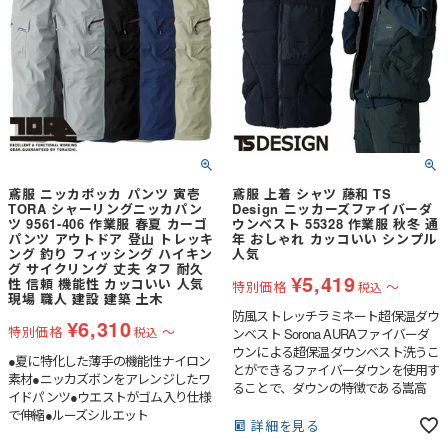
鳶服 ニッカポッカ パンツ 寅壱
鳶服 上着 シャツ 藤和 TS
TORA シャーリングニッカパン
Design ニッカーズファイバーダ
ツ 9561-406 作業服 春夏 カーゴ
ウンベスト 55328 作業服 秋冬 通
パンツ アウトドア 登山 トレッキ
年 おしゃれ カッコいい シンプル
ング 釣り フィッシング ハイキン
人気
グ サイクリング 丈夫 タフ 耐久
¥
5,419
性 信頼 機能性 カッコいい 人気
特別価格
〜
税込
現場 職人 建設 建築 土木
防風ストレッチラミネート超保温ダウ
¥
6,310
特別価格
〜
税込
ンベスト Sorona AURAファイバーダ
ウンによる超保温ダウンベスト洗うこ
●夏に特化した薄手の機能性ナイロン
とができるファイバーダウンを使用す
素材●ニッカズボンをアレンジしたワ
ることで、ダウンの特徴である嵩高
イドパンツ●ウエストがゴム入り仕様
性、軽量性、保温性を持ちながらダウ
で伸縮●ルーズシルエット
ンのデメリットである水分や湿気に強
詳細を見る
い。左胸には縦ファスナーポケットを