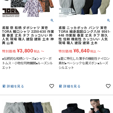
鳶服 祭 和柄 ダボシャツ 寅壱
鳶服 ニッカポッカ パンツ 寅壱
TORA 鯉口シャツ 2250-630 作業
TORA 細身超超ロング八分 9561-
服 春夏 丈夫 タフ カッコいい 粋
448 作業服 春夏 丈夫 タフ 耐久
人気 現場 職人 建設 建築 土木 神
性 信頼 機能性 カッコいい 人気
輿 山車
現場 職人 建設 建築 土木
¥
3,800
¥
6,640
特別価格
〜
特別価格
〜
税込
税込
●伝統的な和柄シリーズ●シャツ・ボ
●夏に特化した薄手の機能性ナイロン
トムス・小物を同時展開●ルーズシル
素材●ベーシックな鳶ズボン●ルーズ
エット
シルエット
詳細を見る
詳細を見る