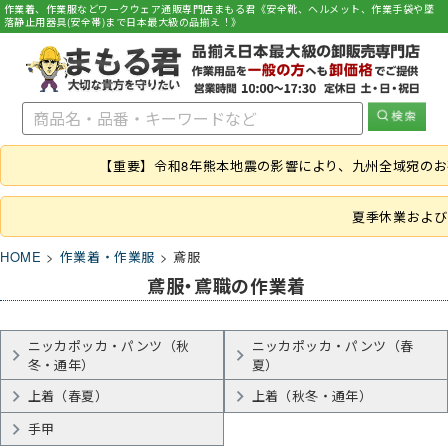
作業着、作業服などワークウェア通販専門店まもる君《安全靴、ヘルメット、作業手袋や墜
落静止用器具(安全帯)まで日本最大級の品揃え！》
【重要】令和8年熊本地震の影響により、九州全域宛の
夏季休業および
HOME
作業着・作業服
鳶服
鳶服・鳶職の作業着
ニッカポッカ・パンツ（秋
ニッカポッカ・パンツ（春
冬・通年）
夏）
上着（春夏）
上着（秋冬・通年）
手甲