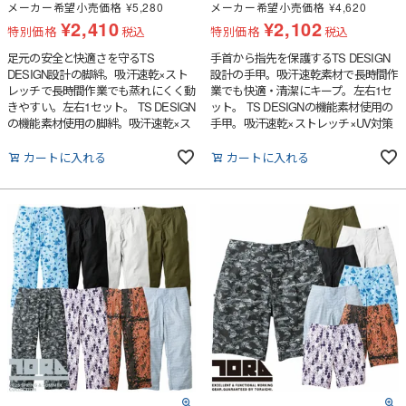
メーカー希望小売価格
¥
5,280
メーカー希望小売価格
¥
4,620
¥
2,410
¥
2,102
特別価格
税込
特別価格
税込
足元の安全と快適さを守るTS
手首から指先を保護するTS DESIGN
DESIGN設計の脚絆。吸汗速乾×スト
設計の手甲。吸汗速乾素材で長時間作
レッチで長時間作業でも蒸れにくく動
業でも快適・清潔にキープ。左右1セ
きやすい。左右1セット。 TS DESIGN
ット。 TS DESIGNの機能素材使用の
の機能素材使用の脚絆。吸汗速乾×ス
手甲。吸汗速乾×ストレッチ×UV対策
トレッチ×UV対策で足元を守る。職人
で職人の手首を守る左右1セット。
現場の必需アイテム（左右1セッ
カートに入れる
カートに入れる
ト）。