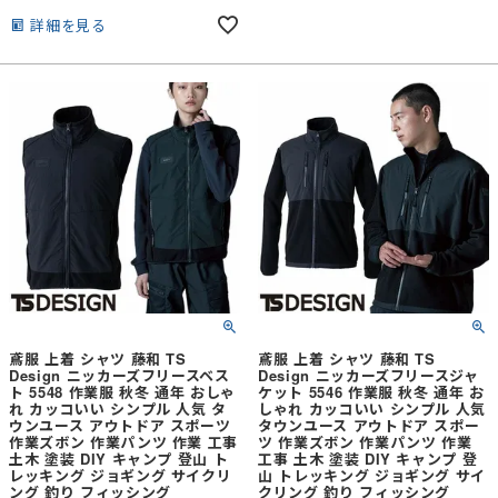
採用し、オリジナルシリコンワッペン
詳細を見る
が付いている。両脇フラップポケット
はファイバーダウンの特性を活かした
ふっくら感のあるデザイン。襟は高め
のスタンドカラーで襟裏フリース仕
様、チンガード付き。縫製糸による静
電気ケア
鳶服 上着 シャツ 藤和 TS
鳶服 上着 シャツ 藤和 TS
Design ニッカーズフリースベス
Design ニッカーズフリースジャ
ト 5548 作業服 秋冬 通年 おしゃ
ケット 5546 作業服 秋冬 通年 お
れ カッコいい シンプル 人気 タ
しゃれ カッコいい シンプル 人気
ウンユース アウトドア スポーツ
タウンユース アウトドア スポー
作業ズボン 作業パンツ 作業 工事
ツ 作業ズボン 作業パンツ 作業
土木 塗装 DIY キャンプ 登山 ト
工事 土木 塗装 DIY キャンプ 登
レッキング ジョギング サイクリ
山 トレッキング ジョギング サイ
ング 釣り フィッシング
クリング 釣り フィッシング