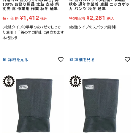
100％ お祭り用品 太鼓 衣装 祭
秋冬 通年作業着 鳶服 ニッカポッ
丈夫 鳶 作業用 作業 秋冬 通年
カ パンツ 秋冬 通年
¥
1,412
¥
2,261
特別価格
税込
特別価格
税込
5枚馳タイプの手甲 5枚ハゼでしっか
6枚馳タイプのスパッツ(脚絆)
り着用！手首のケガ防止に役立ちます
本格仕様
詳細を見る
詳細を見る