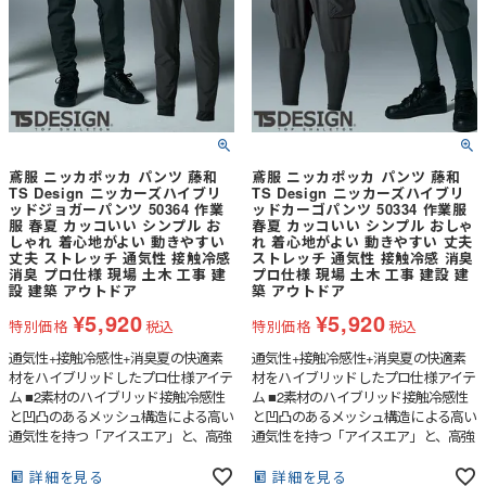
ャープなシルエットで足元がバタつか
ない設計となっている。帯電を抑える
縫製糸を使用し、静電気をケアしてい
る。
鳶服 ニッカポッカ パンツ 藤和
鳶服 ニッカポッカ パンツ 藤和
TS Design ニッカーズハイブリ
TS Design ニッカーズハイブリ
ッドジョガーパンツ 50364 作業
ッドカーゴパンツ 50334 作業服
服 春夏 カッコいい シンプル お
春夏 カッコいい シンプル おしゃ
しゃれ 着心地がよい 動きやすい
れ 着心地がよい 動きやすい 丈夫
丈夫 ストレッチ 通気性 接触冷感
ストレッチ 通気性 接触冷感 消臭
消臭 プロ仕様 現場 土木 工事 建
プロ仕様 現場 土木 工事 建設 建
設 建築 アウトドア
築 アウトドア
¥
5,920
¥
5,920
特別価格
税込
特別価格
税込
通気性+接触冷感性+消臭夏の快適素
通気性+接触冷感性+消臭夏の快適素
材をハイブリッドしたプロ仕様アイテ
材をハイブリッドしたプロ仕様アイテ
ム ■2素材のハイブリッド接触冷感性
ム ■2素材のハイブリッド接触冷感性
と凹凸のあるメッシュ構造による高い
と凹凸のあるメッシュ構造による高い
通気性を持つ「アイスエア」と、高強
通気性を持つ「アイスエア」と、高強
度ストレッチ素材「ストレッチタフ」
度ストレッチ素材「ストレッチタフ」
を組み合わせている。夏場のハードな
を組み合わせている。夏場のハードな
詳細を見る
詳細を見る