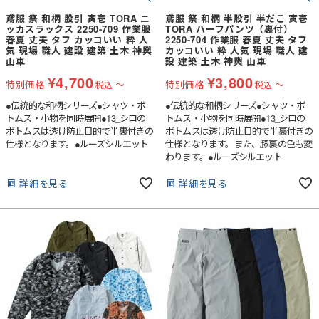
鳶服 祭 和柄 股引 寅壱 TORA ニ
鳶服 祭 和柄 半股引 半だこ 寅壱
ッカスラックス 2250-709 作業服
TORA ハーフパンツ（裏付）
春夏 丈夫 タフ カッコいい 粋 人
2250-704 作業服 春夏 丈夫 タフ
気 現場 職人 建設 建築 土木 神輿
カッコいい 粋 人気 現場 職人 建
山車
設 建築 土木 神輿 山車
¥
4,700
¥
3,800
特別価格
〜
特別価格
〜
税込
税込
●伝統的な和柄シリーズ●シャツ・ボ
●伝統的な和柄シリーズ●シャツ・ボ
トムス・小物を同時展開●13_シロの
トムス・小物を同時展開●13_シロの
ボトムスは透け防止目的で半裏付きの
ボトムスは透け防止目的で半裏付きの
仕様となります。●ルーズシルエット
仕様となります。また、膝裏の色も変
わります。●ルーズシルエット
詳細を見る
詳細を見る