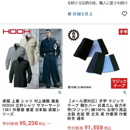
を続ける伝統の技。職人に愛され続け
るHOOHの鳶服。日本製サージ素材使
用で安心の品質。職人の技が光る渾身
詳細を見る
の縫製技術で仕上げられた鳶装束。
鳶服 上着 シャツ 村上被服 鳳皇
【メール便対応】手甲 マジック
HOOH 立衿シャツ サマーサージ
テープ 腕カバー 日進ゴム 自力手
1361 作業服 春夏 日本製 鳶服シ
甲(マジック) 綿100％ お祭り用品
リーズ
太鼓 衣装 祭 丈夫 鳶 作業用 作業
秋冬 通年
¥
5,236
特別価格
〜
税込
¥
1,558
特別価格
税込