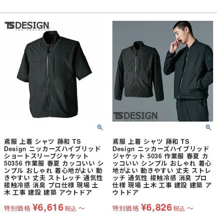
ワークシーンをサポートする。■汗を
ワークシーンをサポートする。■汗を
かいてもドライキープアイスエアは抜
かいてもドライキープアイスエアは抜
群の通気性と速乾性を持ち、ストレッ
群の通気性と速乾性を持ち、ストレッ
チタフは肌に当たる面積の少ない点接
チタフは肌に当たる面積の少ない点接
触の素材となっている為、ベタつかず
触の素材となっている為、ベタつかず
ドライな着心地をキープする。■消臭
ドライな着心地をキープする。■消臭
力アイスエアは化学結合型消臭素材。
力アイスエアは化学結合型消臭素材。
においの根本を糸から断つ。消臭性試
においの根本を糸から断つ。消臭性試
験データ（2時間後）減少率：アンモ
験データ（2時間後）減少率：アンモ
ニア90％、酢酸97％、イソ吉草酸
ニア90％、酢酸97％、イソ吉草酸
99%、ノネナール97%
99%、ノネナール97%
鳶服 上着 シャツ 藤和 TS
鳶服 上着 シャツ 藤和 TS
Design ニッカーズハイブリッド
Design ニッカーズハイブリッド
ショートスリーブジャケット
ジャケット 5036 作業服 春夏 カ
50356 作業服 春夏 カッコいい シ
ッコいい シンプル おしゃれ 着心
ンプル おしゃれ 着心地がよい 動
地がよい 動きやすい 丈夫 ストレ
きやすい 丈夫 ストレッチ 通気性
ッチ 通気性 接触冷感 消臭 プロ
接触冷感 消臭 プロ仕様 現場 土
仕様 現場 土木 工事 建設 建築 ア
木 工事 建設 建築 アウトドア
ウトドア
¥
6,616
¥
6,826
特別価格
〜
特別価格
〜
税込
税込