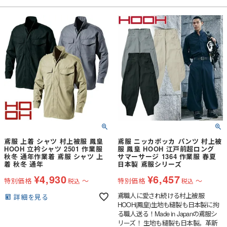
鳶服 上着 シャツ 村上被服 鳳皇
鳶服 ニッカポッカ パンツ 村上被
HOOH 立衿シャツ 2501 作業服
服 鳳皇 HOOH 江戸前超ロング
秋冬 通年作業着 鳶服 シャツ 上
サマーサージ 1364 作業服 春夏
着 秋冬 通年
日本製 鳶服シリーズ
¥
4,930
¥
6,457
特別価格
〜
特別価格
〜
税込
税込
鳶職人に愛され続ける村上被服
詳細を見る
HOOH(鳳皇)生地も縫製も日本製に拘
る職人送る！Made in Japanの鳶服シ
リーズ！ 生地も縫製も日本製。革新