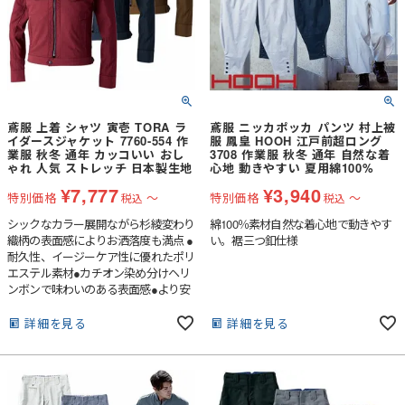
鳶服 上着 シャツ 寅壱 TORA ラ
鳶服 ニッカポッカ パンツ 村上被
イダースジャケット 7760-554 作
服 鳳皇 HOOH 江戸前超ロング
業服 秋冬 通年 カッコいい おし
3708 作業服 秋冬 通年 自然な着
ゃれ 人気 ストレッチ 日本製生地
心地 動きやすい 夏用綿100%
¥
7,777
¥
3,940
特別価格
〜
特別価格
〜
税込
税込
シックなカラー展開ながら杉綾変わり
綿100％素材自然な着心地で動きやす
織柄の表面感によりお洒落度も満点 ●
い。裾三つ釦仕様
耐久性、イージーケア性に優れたポリ
エステル素材●カチオン染め分けヘリ
ンボンで味わいのある表面感●より安
心して着られる日本製素材を採用
詳細を見る
詳細を見る