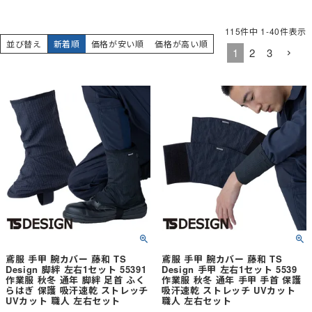
115
件中
1
-
40
件表示
並び替え
新着順
価格が安い順
価格が高い順
1
2
3
鳶服 手甲 腕カバー 藤和 TS
鳶服 手甲 腕カバー 藤和 TS
Design 脚絆 左右1セット 55391
Design 手甲 左右1セット 5539
作業服 秋冬 通年 脚絆 足首 ふく
作業服 秋冬 通年 手甲 手首 保護
らはぎ 保護 吸汗速乾 ストレッチ
吸汗速乾 ストレッチ UVカット
UVカット 職人 左右セット
職人 左右セット