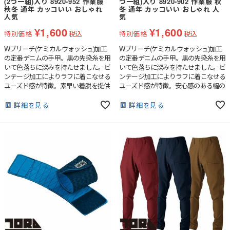
(2つ一組)入り 8920-952 作業服
つ一組)入り 8920-902 作業服 秋
秋冬 通年 カッコいい おしゃれ
冬 通年 カッコいい おしゃれ 人
人気
気
¥
1,600
¥
1,600
特別価格
税込
特別価格
税込
Wブリーチ(ケミカルウォッシュ)加工
Wブリーチ(ケミカルウォッシュ)加工
の定番デニムの手甲。黒の先染糸を用
の定番デニムの手甲。黒の先染糸を用
いて色落ちに深みを持たせました。ビ
いて色落ちに深みを持たせました。ビ
ンテージ加工によりラフに着こなせる
ンテージ加工によりラフに着こなせる
ユーズド感が特徴。素早い着脱を提供
ユーズド感が特徴。安心感のある幅の
する4枚コハゼ手甲です。
6枚コハゼ手甲です。
詳細を見る
詳細を見る