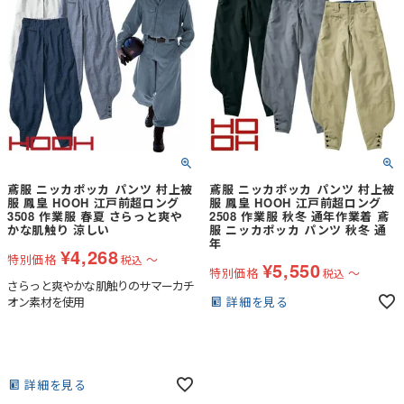
鳶服 ニッカポッカ パンツ 村上被
鳶服 ニッカポッカ パンツ 村上被
服 鳳皇 HOOH 江戸前超ロング
服 鳳皇 HOOH 江戸前超ロング
3508 作業服 春夏 さらっと爽や
2508 作業服 秋冬 通年作業着 鳶
かな肌触り 涼しい
服 ニッカポッカ パンツ 秋冬 通
年
¥
4,268
特別価格
〜
税込
¥
5,550
特別価格
〜
税込
さらっと爽やかな肌触りのサマーカチ
詳細を見る
オン素材を使用
詳細を見る