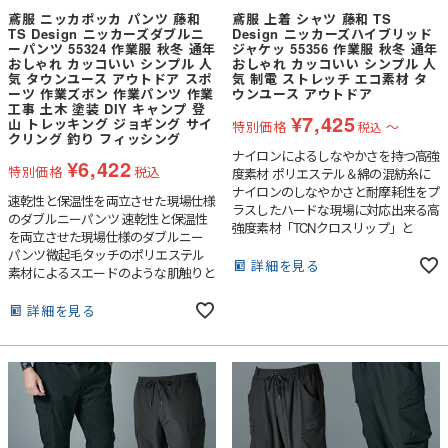
鳶服 ニッカポッカ パンツ 藤和
鳶服 上着 シャツ 藤和 TS
TS Design ニッカーズダブルニ
Design ニッカーズハイブリッド
ーパンツ 55324 作業服 秋冬 通年
ジャケッ 55356 作業服 秋冬 通年
おしゃれ カッコいい シンプル 人
おしゃれ カッコいい シンプル 人
気 タウンユース アウトドア スポ
気 制電 ストレッチ エコ素材 タ
ーツ 作業ズボン 作業パンツ 作業
ウンユース アウトドア
工事 土木 塗装 DIY キャンプ 登
¥
7,425
山 トレッキング ジョギング サイ
特別価格
〜
税込
クリング 釣り フィッシング
ナイロンによるしなやかさを持つ高強
¥
6,422
特別価格
税込
度素材 ポリエステル＆綿の混紡糸に
ナイロンのしなやかさと耐摩耗性をプ
速乾性と保温性を両立させた現場仕様
ラスしたハードな現場に対応出来る高
のダブルニーパンツ 速乾性と保温性
強度素材「TCNクロスリップ」と
を両立させた現場仕様のダブルニー
「TCNクロスツイル」の2素材を使用
パンツ微起毛タッチのポリエステル
したワークジャケット両胸フラップポ
詳細を見る
素材によるスエードのような肌触りと
ケットはマジックテープ仕様になって
高級感を持つ快適素材。中綿や防風フ
おり左胸フラップにはペン差し付き袖
ィルムを使用していないため暑くなり
詳細を見る
口に調整ボタン付き。フロントファス
すぎず、ほどよい温かさを保つ。TS
ナーはダブルジッパー仕様で上側には
初のダブルニー仕様を採用し、ひざ周
共生地の引き手付き。生地エコ率：ツ
りの負荷を軽減カーペンターパンツ
イル部分（ポリエステル50％、ナイロ
の仕様を取り入れ、小物ポケットやハ
ン10％）、リップストップ部分（ポリ
ンマーループを付けている。ニッカー
エステル10％、ナイロン10％）
ズ特有のふくらはぎリブ仕様を採用
し、ダブルニーパンツでは珍しいシ