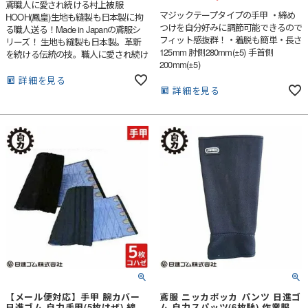
鳶職人に愛され続ける村上被服
マジックテープタイプの手甲 ・締め
HOOH(鳳皇)生地も縫製も日本製に拘
つけを自分好みに調節可能できるので
る職人送る！Made in Japanの鳶服シ
フィット感抜群！・着脱も簡単・長さ
リーズ！ 生地も縫製も日本製。革新
125mm 肘側280mm(±5) 手首側
を続ける伝統の技。職人に愛され続け
200mm(±5)
るHOOHの鳶服。日本製サージ素材使
用で安心の品質。作業服のイメージを
詳細を見る
詳細を見る
打ち破る洗練のスタイルでいなせに着
こなす立衿シャツ。
【メール便対応】手甲 腕カバー
鳶服 ニッカポッカ パンツ 日進ゴ
日進ゴム 自力手甲(5枚はぜ) 綿
ム 自力スパッツ(6枚馳) 作業服