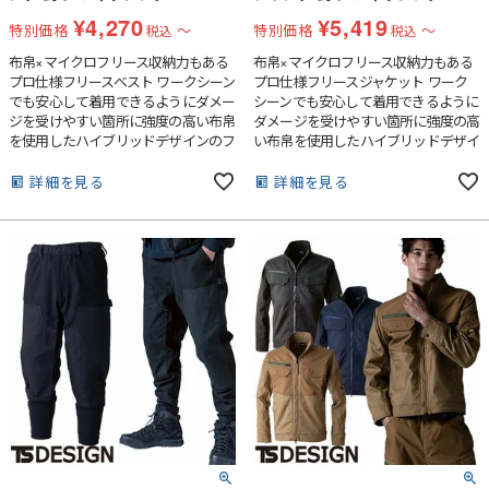
¥
4,270
¥
5,419
特別価格
〜
特別価格
〜
税込
税込
布帛×マイクロフリース収納力もある
布帛×マイクロフリース収納力もある
プロ仕様フリースベスト ワークシーン
プロ仕様フリースジャケット ワーク
でも安心して着用できるようにダメー
シーンでも安心して着用できるように
ジを受けやすい箇所に強度の高い布帛
ダメージを受けやすい箇所に強度の高
を使用したハイブリッドデザインのフ
い布帛を使用したハイブリッドデザイ
リースベスト両脇に縦ファスナーポケ
ンのフリースジャケット両胸に縦ファ
ットを採用し、収納力を確保してい
スナーポケット、両脇ポケットで収納
詳細を見る
詳細を見る
る。フロントファスナーには立体シリ
力を確保している。フロントファスナ
コンプリント入り引き手、右胸にはシ
ーには立体シリコンプリント入り引き
リコンワッペン付き
手、左袖にはシリコンワッペン付き。
裾はドローコードで調整可能。