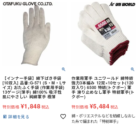
【インナー手袋】綿下ばき手袋
作業用軍手 ユニワールド 綿特紡
[10双入] 品番:G-571 (S・M・Lサ
強力3本編み 12双×10セット(120
イズ) おたふく手袋 (作業用手袋)
双入り) 6500 特紡(トクボー) 軍
13ゲージ(薄手) 綿100% 吸汗性
手 滑り止めなし軍手 特紡軍手(ト
肌にやさしい 純綿軍手 極薄
クボー)
¥
1,848
¥
5,484
特別価格
税込
特別価格
税込
綿・ポリエステルなどを紡績しなおし
詳細を見る
た糸で編まれた「特紡軍手」