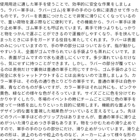
使用用途に適した軍手を使うことで、効率的に安全な作業をしましょ
う。ラバー軍手は、ラバー(ゴム)を軍手の手のひら側に浸透させて作った
ものです。ラバーを表面につけたことで非常に滑りにくくなっているの
で、重い荷物を運ぶ際などに便利です。その機能から、ラバー軍手は滑
り止め軍手、ゴム軍手とも呼ばれています。素手で持つよりもしっかり
と物をつかんで運ぶことができるので運搬がしやすくなり、手を挟んでし
まったときには手をガードする役目も果たしてくれます。ラバーは表面
のみについていますので、手の甲の部分にはついておらず、指が動かし
やすいうえ、全面がゴムで作られている手袋よりも蒸れにくいです。ま
た、表面がゴムですので水も浸透しにくいです。多少濡れているだけな
ら、気にせずに持つことができます。しかし、ラバーの部分が覆ってい
るのは表側だけで裏側は普通の軍手と同じですから、ゴム手袋のように
完全に水をシャットアウトすることは出来ないので注意しましょう。カ
ラー軍手は、その名の通り色とりどりの軍手です。普通の軍手は白色や
黒、青などのものが多いですが、カラー軍手はそれ以外にも、ピンクや
黄色、緑などの様々な色がそろっています。サイズごとに色を分けてわ
かりやすくしたり、冬場のイベントの時にチームごとに同じ色の軍手を
使って一体感を出したりといった目的に使用します。機能的な面よりも
デザイン的な面を重視した結果色がついていると言えるでしょう。先ほ
どのラバー軍手ほどのグリップ力はありませんが、普通の軍手に滑り止
めがついた滑り止めつき手袋もあります。物をつかむための滑り止めで
すので、軍手の手のひらの部分にだけ、滑り止めがついています。滑り止
めの形は、波上のものや粒上のものなど、メーカーによって様々な形の