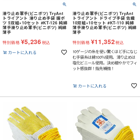
滑り止め軍手(ビニボツ) TryAnt
滑り止め軍手(ビニボツ) TryAnt
トライアント 滑り止め手袋 握ボ
トライアント ドライブ手袋 佐織
ツ 5双組×10セット #KT-126 純綿
10双組×10セット #KT-110 純綿
薄手滑り止め軍手(ビニボツ) 純綿
薄手滑り止め軍手(ビニボツ) 純綿
薄手
薄手
¥
5,236
¥
11,352
特別価格
税込
特別価格
税込
10ゲージの糸を使い驚くほど手になじ
カートに入れる
む手袋糸は綿100％使用。滑り止めは
塩化ビニール使用。決め細やかでフィ
ット感抜群！指先補強！
カートに入れる