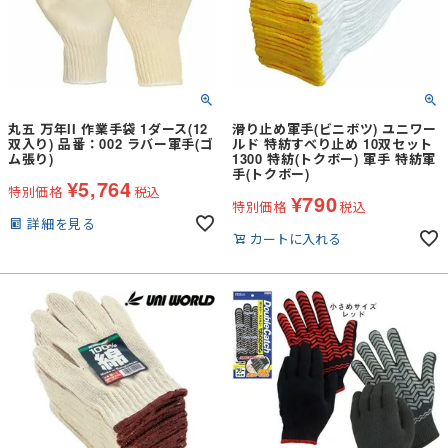
丸五 万年II 作業手袋 1ダース(12
滑り止め軍手(ビニボツ) ユニワー
双入り) 品番：002 ラバー軍手(ゴ
ルド 特紡すべり止め 10双セット
ム張り)
1300 特紡(トクボー) 軍手 特紡軍
手(トクボー)
¥
5,764
特別価格
税込
¥
790
特別価格
税込
詳細を見る
カートに入れる