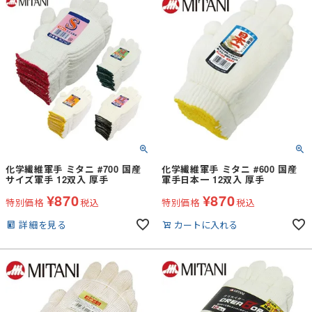
化学繊維軍手 ミタニ #700 国産
化学繊維軍手 ミタニ #600 国産
サイズ軍手 12双入 厚手
軍手日本一 12双入 厚手
¥
870
¥
870
特別価格
税込
特別価格
税込
詳細を見る
カートに入れる