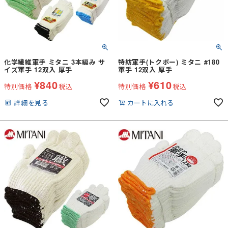
化学繊維軍手 ミタニ 3本編み サ
特紡軍手(トクボー) ミタニ #180
イズ軍手 12双入 厚手
軍手 12双入 厚手
¥
840
¥
610
特別価格
税込
特別価格
税込
詳細を見る
カートに入れる