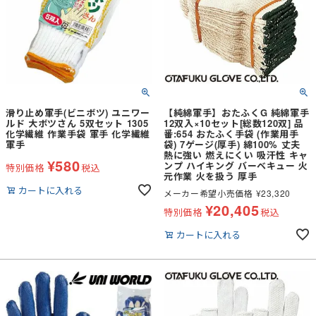
滑り止め軍手(ビニボツ) ユニワー
【純綿軍手】おたふくG 純綿軍手
ルド 大ボツさん 5双セット 1305
12双入×10セット[総数120双] 品
化学繊維 作業手袋 軍手 化学繊維
番:654 おたふく手袋 (作業用手
軍手
袋) 7ゲージ(厚手) 綿100% 丈夫
熱に強い 燃えにくい 吸汗性 キャ
¥
580
ンプ ハイキング バーベキュー 火
特別価格
税込
元作業 火を扱う 厚手
カートに入れる
メーカー希望小売価格
¥
23,320
¥
20,405
特別価格
税込
カートに入れる