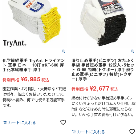
化学繊維軍手 TryAnt トライアン
滑り止め軍手(ビニボツ) おたふく
ト 軍手 日本一 10打 #KT-600 厚
手袋 手首短め軍手 12双入×5セッ
手化学繊維軍手 厚手
ト G-55 特紡(トクボー) 厚手滑り
止め軍手(ビニボツ) 特紡(トクボ
¥
6,985
ー) 厚手
特別価格
税込
¥
2,677
園芸作業・お引越し・大掃除など用途
特別価格
税込
は様々。幅広くお使いいただけます。
締め付けが少ない手首短め軍手 ズレ
特紡2本編み、何でも使える万能軍手
にくいちょっとだけゴム入り仕様。腕
です。
時計などをはめた時に邪魔にならな
い。いやな手首の締め付けが少ない。
カートに入れる
カートに入れる