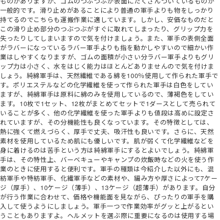
ものがありますが、ゴムのつぶつぶが表面にたくさんついているものが
一般的です。滑り止めがあることにより普通の軍手よりも物をしっかり
持てるのでこちらも運搬作業に適しています。しかし、安価なものだと
この滑り止め部分のつぶつぶがすぐに取れてしまったり、グリップ力を
失ったりしてしまいますので気を付けましょう。また、軍手の表側全面
がラバーになっているラバー軍手よりも指を動かしやすいので細かい作
業はしやすくなりますが、ゴムの面積が小さい分ラバー軍手よりもグリ
ップ力は小さく、水をはじく能力はほとんどありませんので気を付けま
しょう。純綿軍手は、天然繊維である綿を100％使用して作られた軍手で
す。ポリエステルなどの化学繊維を使って作られた軍手は白色をしてい
ますが、純綿軍手は原料に綿のみを使用しているので、薄褐色をしてい
ます。10枚で1セット、12枚がまとめてセットで1ダースとして売られて
いることが多く、他の化学繊維を使った軍手よりも値段は高めに設定さ
れていますが、その分機能性も良くなっています。その特徴としては、
熱に強くて燃えづらく、厚手で丈夫、吸汗性も良いです。さらに、天然
素材を使用しているため肌にも優しいです。肌が弱くて化学繊維などを
身に着けるのは苦手という方は純綿軍手にするとよいでしょう。純綿軍
手は、その特性上、バーベキューやキャンプの炊飯時などの火を使う作
業のときに使用すると便利です。軍手の種類は今紹介した以外にも、混
紡軍手や特紡軍手、化繊軍手などの素材や、編み方や厚さによって7ケー
ジ（厚手）、10ケージ（薄手）、13ケージ（超薄手）があります。自分
が行う作業に合わせて、価格や機能面を見ながら、ぴったりの軍手を購
入して使うようにしましょう。軍手一つで作業効率がグッと上がるとい
うこともありますよ。ヘルメットを選ぶ際に重要になるのは使用する場