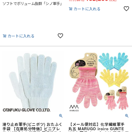
ソフトでボリューム抜群「シノ軍手」
カートに入れる
カートに入れる
滑り止め軍手(ビニボツ) おたふく
【メール便対応】化学繊維軍手
手袋 【在庫処分特価】ビニブレ
丸五 MARUGO iroiro GUNTE