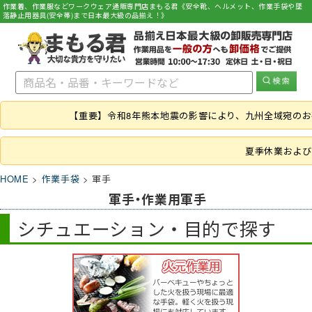
作業着、作業服などワークウェア通販専門店まもる君《安全靴、ヘルメット、作業手袋や墜
落静止用器具(安全帯)まで日本最大級の品揃え！》
【重要】令和8年熊本地震の影響により、九州全域宛の
夏季休業および
HOME
作業手袋
軍手
軍手・作業用軍手
シチュエーション・目的で探す