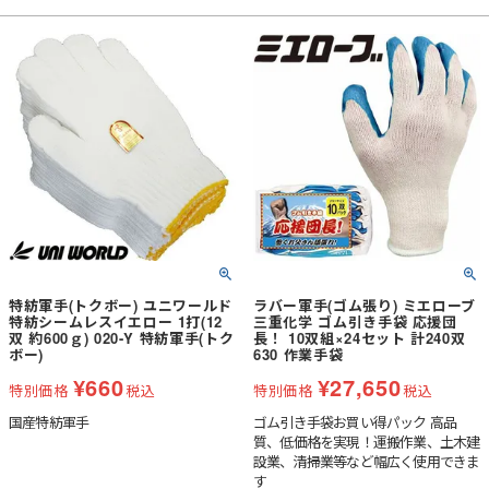
特紡軍手(トクボー) ユニワールド
ラバー軍手(ゴム張り) ミエローブ
特紡シームレスイエロー 1打(12
三重化学 ゴム引き手袋 応援団
双 約600ｇ) 020-Y 特紡軍手(トク
長！ 10双組×24セット 計240双
ボー)
630 作業手袋
¥
660
¥
27,650
特別価格
税込
特別価格
税込
国産特紡軍手
ゴム引き手袋お買い得パック 高品
質、低価格を実現！運搬作業、土木建
設業、清掃業等など幅広く使用できま
す