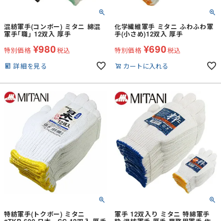
混紡軍手(コンボー) ミタニ 綿混
化学繊維軍手 ミタニ ふわふわ軍
軍手｢職｣ 12双入 厚手
手(小さめ)12双入 厚手
¥
980
¥
690
特別価格
税込
特別価格
税込
詳細を見る
カートに入れる
特紡軍手(トクボー) ミタニ
軍手 12双入り ミタニ 特綿軍手