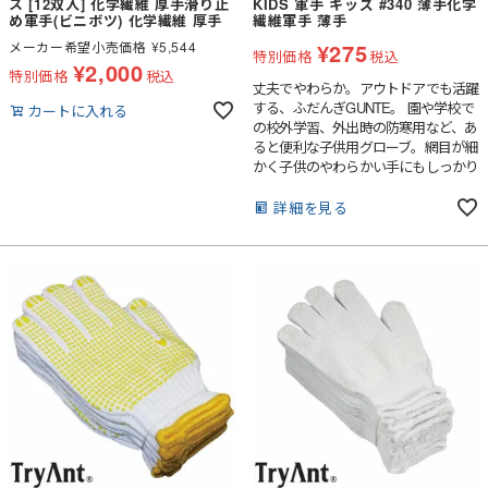
ス [12双入] 化学繊維 厚手滑り止
KIDS 軍手 キッズ #340 薄手化学
め軍手(ビニボツ) 化学繊維 厚手
繊維軍手 薄手
メーカー希望小売価格
¥
5,544
¥
275
特別価格
税込
¥
2,000
特別価格
税込
丈夫でやわらか。アウトドアでも活躍
する、ふだんぎGUNTE。 園や学校で
カートに入れる
の校外学習、外出時の防寒用など、あ
ると便利な子供用グローブ。網目が細
かく子供のやわらかい手にもしっかり
フィット。繰り返し洗濯しても毛羽立
ちにくく、清潔に長くご利用いただけ
詳細を見る
ます。