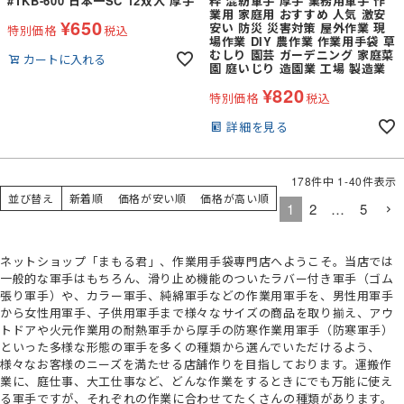
#TKB-600 日本一SC 12双入 厚手
粋 混紡軍手 厚手 業務用軍手 作
業用 家庭用 おすすめ 人気 激安
¥
650
安い 防災 災害対策 屋外作業 現
特別価格
税込
場作業 DIY 農作業 作業用手袋 草
むしり 園芸 ガーデニング 家庭菜
カートに入れる
園 庭いじり 造園業 工場 製造業
¥
820
特別価格
税込
詳細を見る
178
件中
1
-
40
件表示
並び替え
新着順
価格が安い順
価格が高い順
1
2
…
5
ネットショップ「まもる君」、作業用手袋専門店へようこそ。当店では
一般的な軍手はもちろん、滑り止め機能のついたラバー付き軍手（ゴム
張り軍手）や、カラー軍手、純綿軍手などの作業用軍手を、男性用軍手
から女性用軍手、子供用軍手まで様々なサイズの商品を取り揃え、アウ
トドアや火元作業用の耐熱軍手から厚手の防寒作業用軍手（防寒軍手）
といった多様な形態の軍手を多くの種類から選んでいただけるよう、
様々なお客様のニーズを満たせる店舗作りを目指しております。運搬作
業に、庭仕事、大工仕事など、どんな作業をするときにでも万能に使え
る軍手ですが、それぞれの作業に合わせてたくさんの種類があります。