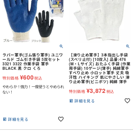
ラバー軍手(ゴム張り軍手) ユニワ
【滑り止め軍手】3本指出し手袋
ールド ゴム引き手袋 5双セット
(スベリ止付) [10双入] 品番:476
3321 3322 作業手袋 軍手
(M・Lサイズ) おたふく手袋 (作業
BLACK 黒 クロ くろ
用手袋) 10ゲージ(薄手) 純綿軍手
すべり止め 小ロット軍手 丈夫 吸
¥
600
汗性 ハイキング 肌にやさしい 滑
特別価格
税込
り止め軍手(ビニボツ) 純綿 薄手
やわらか！強力！一度使うとやめられ
¥
3,872
特別価格
税込
ない！
詳細を見る
詳細を見る