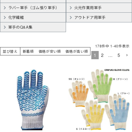
ラバー軍手（ゴム張り軍手）
火元作業用軍手
化学繊維
アウトドア用軍手
軍手のQ&A集
178
件中
1
-
40
件表示
並び替え
新着順
価格が安い順
価格が高い順
1
2
…
5