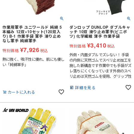
作業用軍手 ユニワールド 純綿 5
ダンロップ DUNLOP ダブルキャ
本編み 12双×10セット(120双入
ッチ 10双 滑り止め軍手(ビニボ
り) B-1 作業手袋 軍手 滑り止め
ツ) 化学繊維 薄手 作業手袋
なし軍手 純綿軍手
¥
3,410
特別価格
税込
¥
7,926
特別価格
税込
外側・内面ダブルでズレない！ 手袋
熱に強く、吸汗性に優れ、肌にも優し
の内側に天然ゴムでスベリ止め加工を
い「純綿軍手」
施した新構造です作業中でも手袋がズ
レ落ちにくくなっています外側のスベ
リ止めは天然ゴムを使用、グリップ性
に優れています内側は吸水性に優れた
綿糸を使用。外側は磨耗性に優れたポ
詳細を見る
カートに入れる
リエステル糸を使用しています洗濯し
ても繰り返しご使用になれます