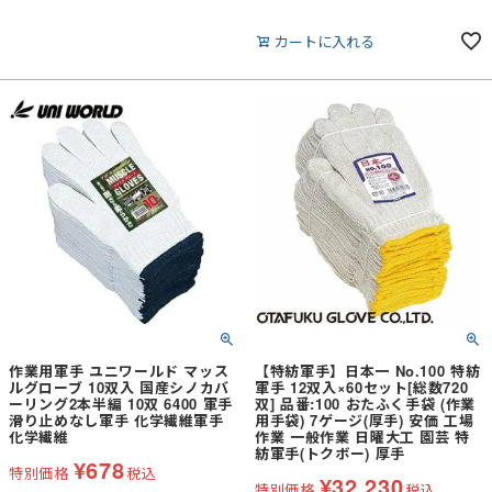
カートに入れる
作業用軍手 ユニワールド マッス
【特紡軍手】日本一 No.100 特紡
ルグローブ 10双入 国産シノカバ
軍手 12双入×60セット[総数720
ーリング2本半編 10双 6400 軍手
双] 品番:100 おたふく手袋 (作業
滑り止めなし軍手 化学繊維軍手
用手袋) 7ゲージ(厚手) 安価 工場
化学繊維
作業 一般作業 日曜大工 園芸 特
紡軍手(トクボー) 厚手
¥
678
特別価格
税込
¥
32,230
特別価格
税込