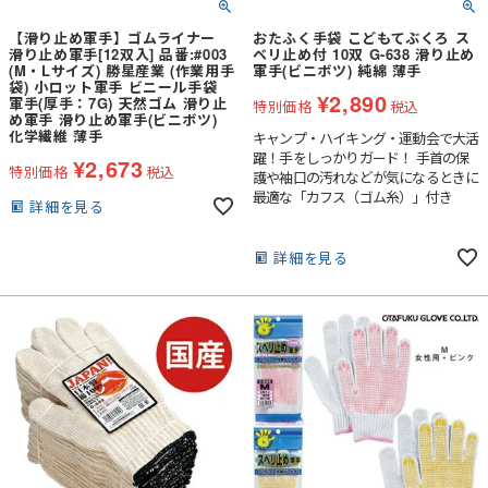
【滑り止め軍手】ゴムライナー
おたふく手袋 こどもてぶくろ ス
滑り止め軍手[12双入] 品番:#003
ベリ止め付 10双 G-638 滑り止め
(M・Lサイズ) 勝星産業 (作業用手
軍手(ビニボツ) 純綿 薄手
袋) 小ロット軍手 ビニール手袋
¥
2,890
軍手(厚手：7G) 天然ゴム 滑り止
特別価格
税込
め軍手 滑り止め軍手(ビニボツ)
化学繊維 薄手
キャンプ・ハイキング・運動会で大活
躍！手をしっかりガード！ 手首の保
¥
2,673
特別価格
税込
護や袖口の汚れなどが気になるときに
最適な「カフス（ゴム糸）」付き
詳細を見る
詳細を見る