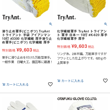
滑り止め軍手(ビニボツ) TryAnt
化学繊維軍手 TryAnt トライアン
トライアント 手袋 アイアンマン
ト 軍手 日本一 10打 #K-620 厚手
10打 #3300 化学繊維 厚手滑り止
化学繊維軍手 厚手
め軍手(ビニボツ) 化学繊維 厚手
¥
9,603
特別価格
税込
¥
9,603
特別価格
税込
リング糸、2本半編。万能軍手ですが
軍手に滑り止めを付けた万能型軍手。
フワッとした仕上がりです。620ｇの
一般作業 日曜大工、園芸等に最適！
上質軍手
カートに入れる
カートに入れる