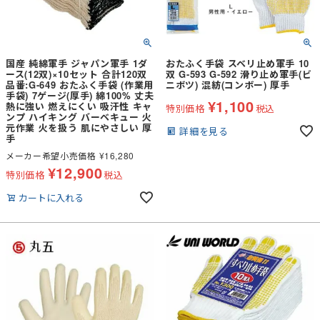
国産 純綿軍手 ジャパン軍手 1ダ
おたふく手袋 スベリ止め軍手 10
ース(12双)×10セット 合計120双
双 G-593 G-592 滑り止め軍手(ビ
品番:G-649 おたふく手袋 (作業用
ニボツ) 混紡(コンボー) 厚手
手袋) 7ゲージ(厚手) 綿100% 丈夫
¥
1,100
熱に強い 燃えにくい 吸汗性 キャ
特別価格
税込
ンプ ハイキング バーベキュー 火
元作業 火を扱う 肌にやさしい 厚
詳細を見る
手
メーカー希望小売価格
¥
16,280
¥
12,900
特別価格
税込
カートに入れる