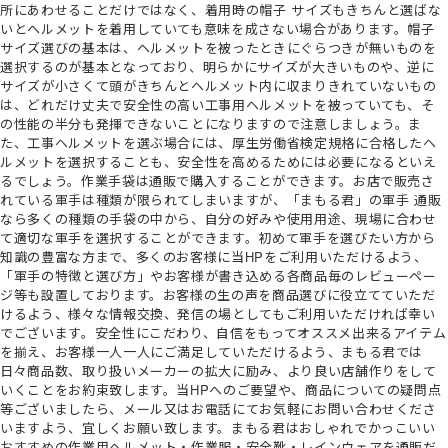
所にあわせることだけではなく、着用時の帽子 サイズもきちんと選ばな
いとヘルメットを着用していても意味を成さない場合があります。帽子
サイズ選びの基本は、ヘルメットを被ったときにぐらつきが無いものを
選択するのが基本となっており、明らかにサイズが大きいものや、逆に
サイズが小さくて頭がきちんとヘルメット内に収まりきれていないもの
は、どれだけ丈夫で安全性の高い工事用ヘルメットを被っていても、そ
の性能の半分も発揮できないことになりますので注意しましょう。ま
た、工事ヘルメットを選ぶ場合には、厚生労働省検定規格に合格したヘ
ルメットを選択することも、安全性を高めるためには必要になるといえ
るでしょう。作業手袋は通販で購入することができます。お店で販売さ
れている軍手は種類が限られてしまいますが、「まもる君」の軍手 通販
なら多くの種類の手袋の中から、自分の好みや使用用途、現場に合わせ
て適切な軍手を選択することができます。初めて軍手を選びたい方から
知識の豊富な方まで、多くのお客様に当HPをご利用いただけるよう、
「軍手の特徴と選び方」やお客様が書き込める各商品毎のレビューペー
ジ等も設置しております。お客様の生の声を商品選びに役立てていただ
けるよう、様々な情報交換、発信の場としてもご利用いただければ幸い
でございます。安全性にこだわり、自信をもってオススメ出来るアイテム
を揃え、お客様一人一人にご満足していただけるよう、まもる君では
日々商品数、取り扱いメーカーの拡大に励み、より良い店舗作りをして
いくことをお約束致します。当HPへのご要望や、商品についての疑問点
等ございましたら、メール又はお電話にてお気軽にお問い合わせくださ
いますよう、宜しくお願い致します。まもる君はおしゃれでかっこいい
おすすめの作業用ヘルメット・作業服・安全靴・レインウェアを通販だ