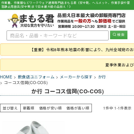
作業着、作業服などワークウェア通販専門店まもる君《安全靴、ヘルメット、作業手袋や墜
落静止用器具(安全帯)まで日本最大級の品揃え！》
【重要】令和8年熊本地震の影響により、九州全域宛の
夏季休業および
HOME
飲食店ユニフォーム
メーカーから探す
か行
コーコス信岡(CO-COS)
か行 コーコス信岡(CO-COS)
並び替え
新着順
価格が安い順
価格が高い順
1
件中
1
-
1
件表示