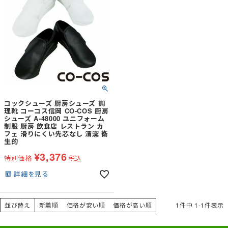
コックシューズ 厨房シューズ 調
理靴 コーコス信岡 CO-COS 厨房
シューズ A-48000 ユニフォーム
制服 厨房 飲食店 レストラン カ
フェ 滑りにくい先芯なし 清潔 衛
生的
¥
3,376
特別価格
税込
詳細を見る
並び替え
新着順
価格が安い順
価格が高い順
1
件中
1
-
1
件表示