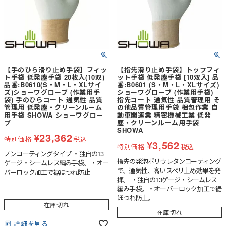
【手のひら滑り止め手袋】フィッ
【指先滑り止め手袋】トップフィ
ト手袋 低発塵手袋 20枚入(10双)
ット手袋 低発塵手袋 [10双入] 品
品番:B0610(S・M・L・XLサイ
番:B0601 (S・M・L・XLサイズ)
ズ)ショーワグローブ (作業用手
ショーワグローブ (作業用手袋)
袋) 手のひらコート 通気性 品質
指先コート 通気性 品質管理用 そ
管理用 低発塵・クリーンルーム
の他品質管理用手袋 梱包作業 自
用手袋 SHOWA ショーワグロー
動車関連業 精密機械工業 低発
ブ
塵・クリーンルーム用手袋
SHOWA
¥
23,362
特別価格
税込
¥
3,562
特別価格
税込
ノンコーティングタイプ ・独自の13
指先の発泡ポリウレタンコーティング
ゲージ・シームレス編み手袋。・オー
で、通気性、高いスベリ止め効果を発
バーロック加工で裾ほつれ防止
揮。 ・独自の13ゲージ・シームレス
編み手袋。・オーバーロック加工で裾
ほつれ防止。
在庫切れ
在庫切れ
詳細を見る