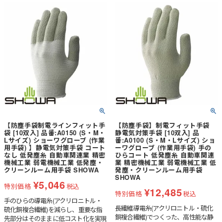
【防塵手袋制電ラインフィット手
【防塵手袋】制電フィット手袋
袋 [10双入] 品番:A0150 (S・M・
静電気対策手袋 [10双入] 品
Lサイズ) ショーワグローブ (作業
番:A0100 (S・M・Lサイズ) ショ
用手袋) 】静電気対策手袋 コート
ーワグローブ (作業用手袋) 手の
なし 低発塵糸 自動車関連業 精密
ひらコート 低発塵糸 自動車関連
機械工業 弱電機械工業 低発塵・
業 精密機械工業 弱電機械工業 低
クリーンルーム用手袋 SHOWA
発塵・クリーンルーム用手袋
SHOWA
¥
5,046
特別価格
税込
¥
12,485
特別価格
税込
手のひらの導電糸(アクリロニトル・
長繊維導電糸(アクリロニトル・硫化
硫化銅複合繊維)を減らし、重要な指
銅複合繊維)でつくった、高性能な静
先部分はそのままに低コスト化を実現