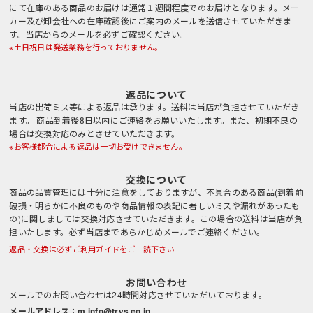
にて在庫のある商品のお届けは通常１週間程度でのお届けとなります。メー
カー及び卸会社への在庫確認後にご案内のメールを送信させていただきま
す。当店からのメールを必ずご確認ください。
※土日祝日は発送業務を行っておりません。
返品について
当店の出荷ミス等による返品は承ります。送料は当店が負担させていただき
ます。 商品到着後8日以内にご連絡をお願いいたします。また、初期不良の
場合は交換対応のみとさせていただきます。
※お客様都合による返品は一切お受けできません。
交換について
商品の品質管理には十分に注意をしておりますが、不具合のある商品(到着前
破損・明らかに不良のものや商品情報の表記に著しいミスや漏れがあったも
の)に関しましては交換対応させていただきます。この場合の送料は当店が負
担いたします。必ず当店まであらかじめメールでご連絡ください。
返品・交換は必ずご利用ガイドをご一読下さい
お問い合わせ
メールでのお問い合わせは24時間対応させていただいております。
メールアドレス：m.info@trys.co.jp