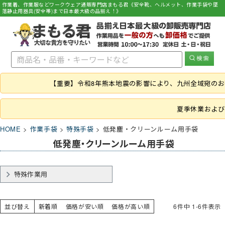
作業着、作業服などワークウェア通販専門店まもる君《安全靴、ヘルメット、作業手袋や墜
落静止用器具(安全帯)まで日本最大級の品揃え！》
【重要】令和8年熊本地震の影響により、九州全域宛の
夏季休業および
HOME
作業手袋
特殊手袋
低発塵・クリーンルーム用手袋
低発塵・クリーンルーム用手袋
特殊作業用
並び替え
新着順
価格が安い順
価格が高い順
6
件中
1
-
6
件表示