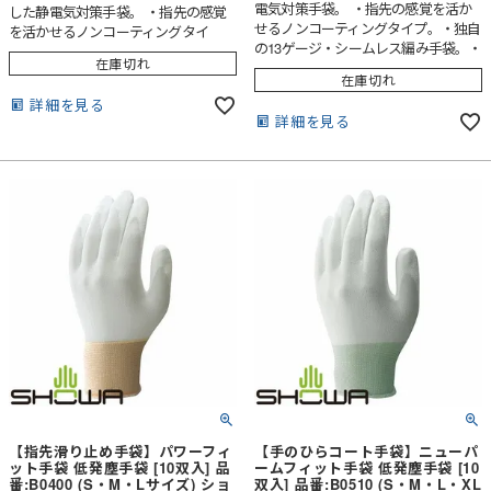
電気対策手袋。 ・指先の感覚を活か
した静電気対策手袋。 ・指先の感覚
せるノンコーティングタイプ。・独自
を活かせるノンコーティングタイ
の13ゲージ・シームレス編み手袋。・
プ。・独自の13ゲージ・シームレス編
在庫切れ
オーバーロック加工で裾ほつれ防
み手袋。・オーバーロック加工で裾ほ
在庫切れ
止。・左右兼用タイプ
つれ防止。・左右兼用タイプ
詳細を見る
詳細を見る
【指先滑り止め手袋】パワーフィ
【手のひらコート手袋】ニューパ
ット手袋 低発塵手袋 [10双入] 品
ームフィット手袋 低発塵手袋 [10
番:B0400 (S・M・Lサイズ) ショ
双入] 品番:B0510 (S・M・L・XL