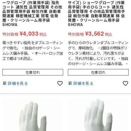
ーワグローブ (作業用手袋) 指先
サイズ) ショーワグローブ (作業
コート 通気性 品質管理用 その他
用手袋) 手のひらコート 通気性
品質管理用手袋 梱包作業 自動車
品質管理用 その他品質管理用手
関連業 精密機械工業 弱電 低発
袋 梱包作業 自動車関連業 精 低
塵・クリーンルーム用手袋
発塵・クリーンルーム用手袋
SHOWA
SHOWA
¥
4,033
¥
3,562
特別価格
税込
特別価格
税込
傷つきやすい指先をダブルコーティン
手のひらのウレタンダブルコーティン
グで強化。 ・独自の13ゲージ・シー
グで、摩耗強化。 ・2層目の特殊ポリ
ムレス編み手袋。・オーバーロック加
ウレタン素材により、汚れ落ちがよ
工で裾ほつれ防止。
く、汚れが付着しにくいです。・独自
の13ゲージ・シームレス編み手袋。・
オーバーロック加工で裾ほつれ防止。
在庫切れ
在庫切れ
詳細を見る
詳細を見る