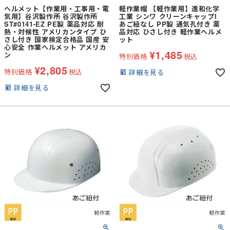
ヘルメット【作業用・工事用・電
軽作業帽 【軽作業用】進和化学
気用】谷沢製作所 谷沢製作所
工業 シンワ クリーンキャップI
ST#0141-EZ PE製 薬品対応 耐
あご紐なし PP製 通気孔付き 薬
熱・対候性 アメリカンタイプ ひ
品対応 ひさし付き 軽作業ヘルメ
さし付き 国家検定合格品 国産 安
ット
心安全 作業ヘルメット アメリカ
¥
1,485
ン
特別価格
税込
¥
2,805
特別価格
税込
詳細を見る
詳細を見る