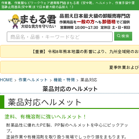
作業着、作業服などワークウェア通販専門店まもる君《安全靴、ヘルメット、作業手袋や墜
落静止用器具(安全帯)まで日本最大級の品揃え！》
【重要】令和8年熊本地震の影響により、九州全域宛の
夏季休業および
HOME
作業ヘルメット
機能・特徴
薬品対応
薬品対応のヘルメット
薬品対応ヘルメット
塗料、有機溶剤に強いヘルメット！
耐薬品性に優れたPE製、PP製のヘルメットを中心にピックアッ
プ。
塗装作業や有機溶剤を取り扱う現場でしっかり頭をまもります。