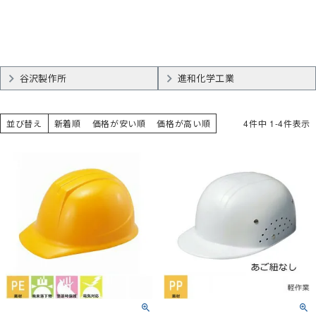
谷沢製作所
進和化学工業
並び替え
新着順
価格が安い順
価格が高い順
4
件中
1
-
4
件表示