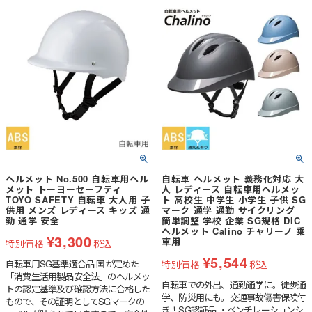
ヘルメット No.500 自転車用ヘル
自転車 ヘルメット 義務化対応 大
メット トーヨーセーフティ
人 レディース 自転車用ヘルメッ
TOYO SAFETY 自転車 大人用 子
ト 高校生 中学生 小学生 子供 SG
供用 メンズ レディース キッズ 通
マーク 通学 通勤 サイクリング
勤 通学 安全
簡単調整 学校 企業 SG規格 DIC
ヘルメット Calino チャリーノ 乗
¥
3,300
車用
特別価格
税込
¥
5,544
自転車用SG基準適合品 国が定めた
特別価格
税込
「消費生活用製品安全法」のヘルメッ
自転車での外出、通勤通学に。徒歩通
トの認定基準及び確認方法に合格した
学、防災用にも。交通事故傷害保険付
もので、その証明としてSGマークの
き！SG認証品 ・ベンチレーションシ