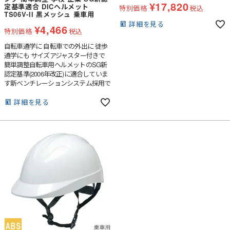
¥
17,820
定基準適合 DICヘルメット
特別価格
税込
TS06V-II 黒メッシュ 乗車用
詳細を見る
¥
4,466
特別価格
税込
自転車通学に 自転車での外出に 徒歩
通学にも サイズアジャスター付きで
簡単調整自転車用ヘルメットのSG新
認定基準(2006年改正)に適合していま
す新ベンチレーションシステム採用で
着用時のムレを防ぎますゴミの侵入を
防ぐ黒メッシュ付き。
詳細を見る