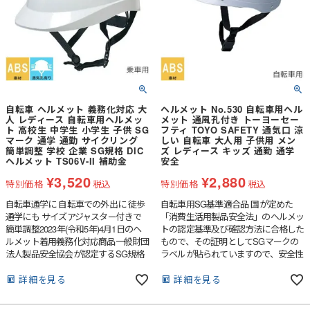
自転車 ヘルメット 義務化対応 大
ヘルメット No.530 自転車用ヘル
人 レディース 自転車用ヘルメッ
メット 通風孔付き トーヨーセー
ト 高校生 中学生 小学生 子供 SG
フティ TOYO SAFETY 通気口 涼
マーク 通学 通勤 サイクリング
しい 自転車 大人用 子供用 メン
簡単調整 学校 企業 SG規格 DIC
ズ レディース キッズ 通勤 通学
ヘルメット TS06V-II 補助金
安全
¥
3,520
¥
2,880
特別価格
税込
特別価格
税込
自転車通学に 自転車での外出に 徒歩
自転車用SG基準適合品 国が定めた
通学にも サイズアジャスター付きで
「消費生活用製品安全法」のヘルメッ
簡単調整2023年(令和5年)4月1日のヘ
トの認定基準及び確認方法に合格した
ルメット着用義務化対応商品一般財団
もので、その証明としてSGマークの
法人製品安全協会が認定するSG規格
ラベルが貼られていますので、安全性
に合格した検定品新ベンチレーション
はお墨付きです。サイズ調節パッドで
システム採用で着用時のムレを防ぎま
細かいサイズ調節も可能。お子様の通
詳細を見る
詳細を見る
す。
学用などにぜひ！