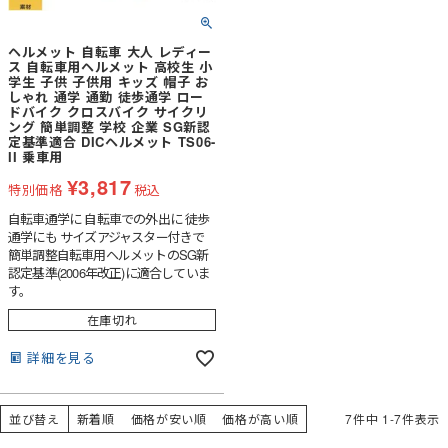
ヘルメット 自転車 大人 レディー
ス 自転車用ヘルメット 高校生 小
学生 子供 子供用 キッズ 帽子 お
しゃれ 通学 通勤 徒歩通学 ロー
ドバイク クロスバイク サイクリ
ング 簡単調整 学校 企業 SG新認
定基準適合 DICヘルメット TS06-
II 乗車用
¥
3,817
特別価格
税込
自転車通学に 自転車での外出に 徒歩
通学にも サイズアジャスター付きで
簡単調整自転車用ヘルメットのSG新
認定基準(2006年改正)に適合していま
す。
在庫切れ
詳細を見る
並び替え
新着順
価格が安い順
価格が高い順
7
件中
1
-
7
件表示