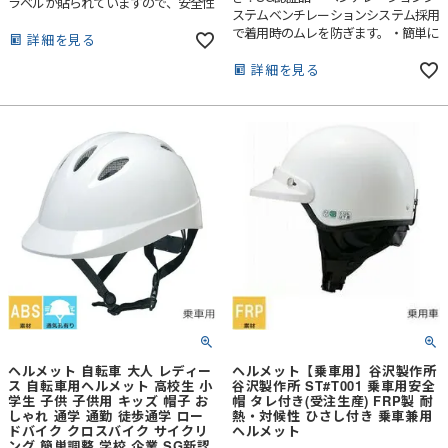
ラベルが貼られていますので、安全性
ステムベンチレーションシステム採用
はお墨付きです。お子様の通学用など
で着用時のムレを防ぎます。・簡単に
にぜひ！
詳細を見る
サイズ調整サイズアジャスターにより
後頭部のサイズ調整ができるので安定
詳細を見る
性が高まります・内装内装材には吸汗
性の良いクッションを採用。取り付
け、取り外しが簡単ですので、汚れた
時など外して洗うこともできます。
ヘルメット 自転車 大人 レディー
ヘルメット【乗車用】谷沢製作所
ス 自転車用ヘルメット 高校生 小
谷沢製作所 ST#T001 乗車用安全
学生 子供 子供用 キッズ 帽子 お
帽 タレ付き(受注生産) FRP製 耐
しゃれ 通学 通勤 徒歩通学 ロー
熱・対候性 ひさし付き 乗車兼用
ドバイク クロスバイク サイクリ
ヘルメット
ング 簡単調整 学校 企業 SG新認