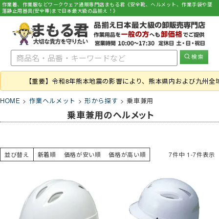
作業着、作業服などワークウェア通販専門店まもる君《安全靴、ヘルメット、作業手袋や墜
落静止用器具(安全帯)まで日本最大級の品揃え！》
【重要】令和8年熊本地震の影響により、熊本県内および九州全
HOME
作業ヘルメット
形から探す
乗車兼用
乗車兼用のヘルメット
並び替え
新着順
価格が安い順
価格が高い順
7
件中
1
-
7
件表示