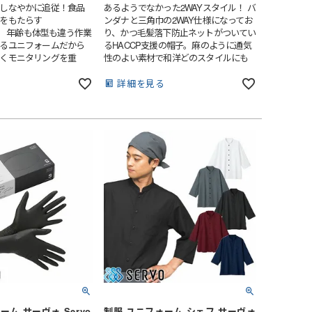
しなやかに追従！食品
あるようでなかった2WAYスタイル！ バ
をもたらす
ンダナと三角巾の2WAY仕様になってお
」。 年齢も体型も違う作業
り、かつ毛髪落下防止ネットがついてい
るユニフォームだから
るHACCP支援の帽子。麻のように通気
くモニタリングを重
性のよい素材で和洋どのスタイルにも
ターン設計を見直しまし
合う、今までありそうでなかった新商
ジャストサイズで着用し
品です。
る
詳細を見る
一着が完成しました。最
のような着用感をお試
ーム サーヴォ Servo
制服 ユニフォーム シェフ サーヴォ