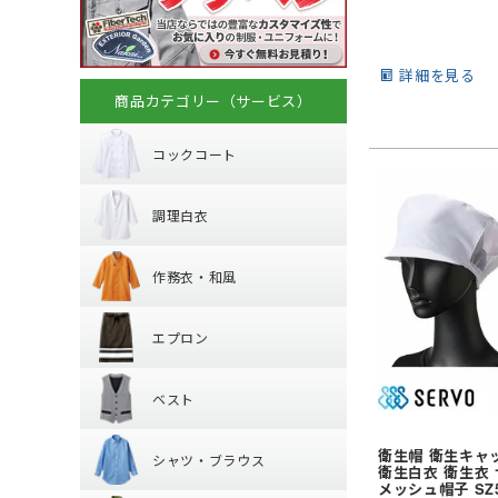
詳細を見る
商品カテゴリー（サービス）
コックコート
コックコート
調理白衣
長袖
調理白衣
半袖
作務衣・和風
長袖
作務衣・和風
半袖
エプロン
作務衣・ジンベイ
エプロン
和風エプロン・前
ベスト
胸当てエプロン
和風小物・履物・
ベスト
カマーエプロン
シャツ・ブラウ
襟なしベスト
衛生帽 衛生キャ
シャツ・ブラウス
丸襟ベスト
衛生白衣 衛生衣 サ
ポロシャツ
メッシュ帽子 SZ5
レギュラーカラー