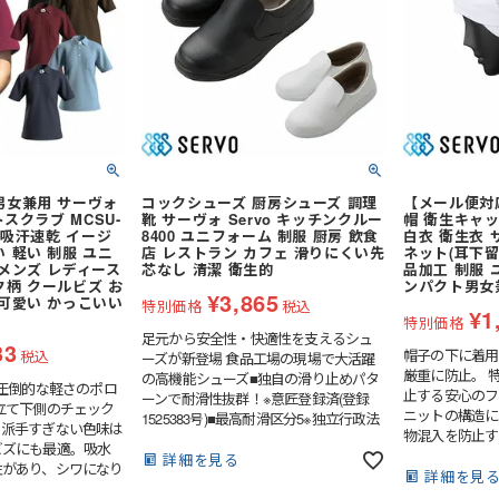
全周つば付き
防寒サロペット
やかで清潔感の
でクリーンな印
ライナー (スチロール)
し)
野球帽タイプ
色展開。
シールド・バイザー
乗車兼用 (自転車・バイク)
スニーカータイプ
ステッカー
熱中症対策ヘルメット
タイプ
地下足袋
ールド)
保護面・ゴーグル
学童・幼児用
オーバーオール・サロペット
ロング
長靴・ゴム長・レインブーツ
品
保護帽収納用品
ポンチョ
紐なし (スリッポン)
男女兼用 サーヴォ
コックシューズ 厨房シューズ 調理
【メール便対
トスクラブ MCSU-
靴 サーヴォ Servo キッチンクルー
帽 衛生キャッ
い墜落静止用
ハーネス型 (1丁掛け 第1種)
レインコート
内履き)
インソール
チ 吸汗速乾 イージ
8400 ユニフォーム 制服 厨房 飲食
白衣 衛生衣 サ
 軽い 制服 ユニ
店 レストラン カフェ 滑りにくい先
ネット(耳下留)
レインスーツ（上下セット）
紳士靴
 メンズ レディース
芯なし 清潔 衛生的
品加工 制服 
 第2種)
ハーネス型 (2丁掛け 第1種)
ク柄 クールビズ お
ンパクト男女兼
レーザー保護メガネ
上着・ジャケット
¥
3,865
 可愛い かっこいい
特別価格
税込
 第2種)
ハーネス型 (本体のみ)
¥
1
キ
工具差し・収納用品
特別価格
足元から安全性・快適性を支えるシュ
ヤード・ロー
胴ベルト型
33
り軍手)
純綿軍手
胸章・ワッペン
帽子の下に着用
税込
ーズが新登場 食品工場の現場で大活躍
厳重に防止。 
の高機能シューズ■独自の滑り止めパタ
)
特紡軍手 (トクボー)
防災面 (フェイスシールド)
、圧倒的な軽さのポロ
付属品
傾斜面用 (ワークポジショニン
止する安心のフ
ーンで耐滑性抜群！※意匠登録済(登録
立て下側のチェック
人造皮革手袋 (合皮)
滑り止め軍手 (ビニボツ)
グ)
作業ベルト・作業エプロン
ニットの構造に
1525383号)■最高耐滑区分5※独立行政法
、派手すぎない色味は
物混入を防止す
人労働安全衛生総合研究所 安全靴・作
コーディング手袋
ジショニング)
消防・レスキュー用
7ゲージ軍手 (厚手)
ビズにも最適。吸水
います。顔まわ
業靴技術指針による■特殊配合で耐油性
詳細を見る
性があり、シワになり
袋)
ゴム手袋・ビニール手袋
合しないことで
ック
)
親綱・関連用品 (ロリップ等)
13ゲージ軍手 (薄手)
詳細を見
抜群！
を使用。左胸ポケッ
挿入でき、ニッ