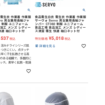
衛生衣 作業着 作業服
食品衛生白衣 衛生衣 作業着 作業服
rvo 男女兼用長袖ジャ
サーヴォ Servo 男女兼用長袖ジャ
60 制服 ユニフォーム
ンパー CT360 制服 ユニフォーム
加工 メンズ レディー
食品工場 食品加工 メンズ レディー
快適 袖口ネット付
ス清潔 衛生 快適 袖口ネット付
,537
¥
5,018
税込
特別価格
税込
 涼みドライシリーズ肌
詳細を見る
トつきにくい。点タッチ
素早く汗を拡散させる高
のある組織で、多面的に
ッチ。素早く拡散・乾燥
心地が続きます。鹿の子
安心・快適。異物や体
る
つつつけ心地にも配慮し
づき仕様の色付きインナ
止。はみ出しがひと目で
ンナーで正しい着用をサ
長め袖丈で多くの人の身
従来品より袖丈を長く
の長い方や身体の大きな
が届く安全設計です。爽