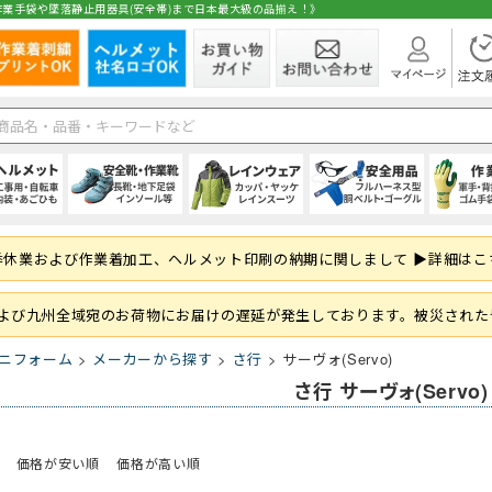
業手袋や墜落静止用器具(安全帯)まで日本最大級の品揃え！》
在庫
ト
1種)
手)
空調ブルゾン (半袖)
(秋冬・通年) パンツ・スラックス
(夏用) 長袖シャツ
シールドヘルメット
スニーカータイプ
オーバーオール・サロペット
ハーネス型 (1丁掛け 第2種)
純綿軍手
シャツ・ブラウス
空調ブルゾン (長
(秋冬・通年) 上
(夏用) タイツ・
前方つば付き
ローカット・短
パンツ・ズボン
ハーネス型 (2丁掛
混紡軍手 (コンボ
パンツ・スカー
季休業および作業着加工、ヘルメット印刷の納期に関しまして ▶詳細はこ
 (ロング)
グ
フルハーネス対応
(秋冬・通年) サロペット
(夏用) ソックス
野球帽タイプ
長靴・ゴム長・レインブーツ
レインコート
ハーネス型 (ランヤード・ロープ)
滑り止め軍手 (ビニボツ)
サロンエプロン
大きいサイズ
防寒ウェア
軽作業帽
サンダル
レインシューズ
胴ベルト型 (1丁
滑り止めなし軍
帽子・キャップ
準備
履き）
ド・ロープ類)
折りたたみタイプ
インソール
上着・ジャケット
フック・パッド等付属品
13ゲージ軍手 (薄手)
和風エプロン・前掛
紙帽子
オーバーシュー
傾斜面用 (ワー
火元作業用軍手
和風小物・履物
および九州全域宛のお荷物にお届けの遅延が発生しております。被災された
学童・幼児用
セーフティーブロック
スウェット・パーカー・トレーナー
大きいサイズ
親綱・関連用品 
ブルゾン・ジャ
ニフォーム
メーカーから探す
さ行
サーヴォ(Servo)
(安全ブロック)
即納
さ行 サーヴォ(Servo)
ト
ファン
(春夏) パンツ・スラックス
(通年) 半袖シャツ
ライナー (スチロール)
幅広タイプ(4E)
通学、通勤、自転車
人造皮革手袋 (合皮)
パンツ
バッテリー
(春夏) 上下セッ
(通年) 長袖シャ
内装 (着装体)
JIS規格
現場作業・農業
背抜き手袋
オーバーオール
レーザー保護メガネ
安全ベスト・タ
まも
 (ロング)
型)
(春夏) サロペット
(通年) ソックス
ステッカー
耐滑性
レディース・キッズ
ゴム手袋・ビニール手袋
衛生帽子(キャップタイプ)
高視認性安全服
(通年) 長袖シャ
防災面 (フェイス
耐熱性
使い捨て手袋 (
衛生帽子(ケープ
価格が安い順
価格が高い順
胸章・ワッペン
腕章
保護メガネ