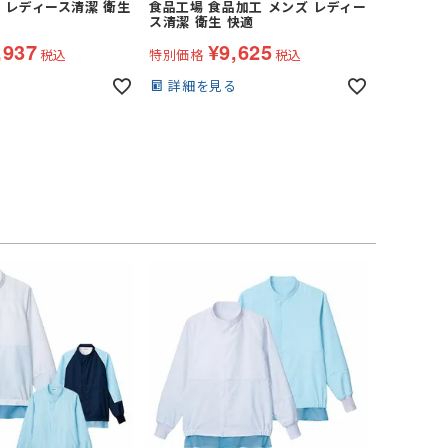
 レディース清潔 衛生
食品工場 食品加工 メンズ レディー
ス清潔 衛生 快適
,937
¥
9,625
税込
特別価格
税込
る
詳細を見る