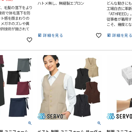
ハトメ無し、無縫製エプロン
どんな動きにも
て、毛髪の落下をより
工場白衣に革新
技術で体毛落下を防
「ATHREED
ット感を顔まわりの
従事者が着用す
、メガネのズレや異
こそ、幾度とな
特許技術が施されて
ね、すべてのパ
の上下ニットを一部縫
た。その結果、
詳細を見る
詳細を見
間にメガネのツルが
ても動きやすい
の重なりがあることに
上級の仕立て服
時に毛髪が出にくい構
しください。
3928号］
制服 ユニフォーム
ベスト 制服 ユニフォーム サーヴォ
制服 ユニフォ