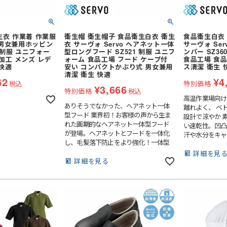
ぎ
(秋冬・通年) サロペット
ラックス
(春夏) 上下セット
電熱ウェア
ャツ・アロハシャツ等
空調ブルゾン (半袖)
着
(春夏) つなぎ・サロペット
生衣 作業着 作業服
衛生帽 衛生帽子 食品衛生白衣 衛生
食品衛生白衣 
)
空調パンツ
ガーデンウェア
o 男女兼用ホッピン
衣 サーヴォ Servo ヘアネット一体
サーヴォ Se
1 制服 ユニフォー
型ロングフード SZ521 制服 ユニフ
ンパー SZ3
ポロシャツ (長袖)
ト
フルハーネス対応
レディース
加工 メンズ レデ
ォーム 食品工場 フード ケープ付
食品工場 食品
Tシャツ (長袖)
快適
安い コンパクトかぶり式 男女兼用
ス清潔 衛生 
セット
ファン
清潔 衛生 快適
ナー
62
¥
4
ナー
(夏用) 半袖シャツ
ジップアップシャツ (半袖)
メンテナンス用品
税込
特別価格
¥
3,666
特別価格
税込
(夏用) タイツ・スパッツ (ショー
(長袖)
(春夏) ワークシャツ (半袖)
冷却作業着
アイスベスト
高温作業場向け
ト)
アームカバー等 (小物類)
ありそうでなかった、ヘアネット一体
離れよく、 ベ
ェア
(通年) 半袖シャツ
 (長袖)
型フード 業界初！お客様の声から生ま
設計で涼やか 
パッツ (七分
(夏用) タイツ・スパッツ (ロン
(通年) タイツ・スパッツ (七分
れた画期的なヘアネット一体型フード
い速乾性。凹凸
グ)
丈)
が登場。ヘアネットとフードを一体化
汗や水分をキャ
策グッズ
ネッククーラー・クールバンド
し、毛髪落下防止をより強化！一体型
させ、快適な着
パッツ (ロン
(通年) ソックス
レッグカバー
にすることで、ヘアネットの未着用を防
ニットで安全・
詳細を見
止し、一元的に管理を徹底することが
詳細を見る
毛落下を抑制し
安全服
コート
サポーター
(冬用) 防寒ソックス
できます。ヘアネットのフィット感調節
た設計です。気
ブルゾン
バッグ
やゴム交換も可能
ーではみ出し防
事用・乗車用等)
わかる色付きイ
防寒コート
スラックス
防寒ウォーマー
ポートします。
防寒つなぎ
安全ベスト
体にフィット。
商品
した仕様で、腕
イプ
シールドヘルメット
防寒スーツ（上下セット）
ン
便利グッズ
方も手首まで袖