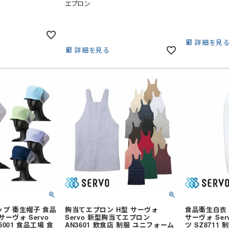
エプロン
詳細を見
詳細を見る
七分袖
七分袖
（上衣）
和風・鯉口シャツ
掛
和風パンツ・スカート（下衣）
サロンエプロン
アクセサリー
厨房・調理エプロン
ス
襟付きベスト
ップ 衛生帽子 食品
胸当てエプロン H型 サーヴォ
食品衛生白衣 
カマーベスト
ーヴォ Servo
Servo 新型胸当てエプロン
サーヴォ Se
001 食品工場 食
AN3601 飲食店 制服 ユニフォーム
ツ SZ8711
スタンドカラー