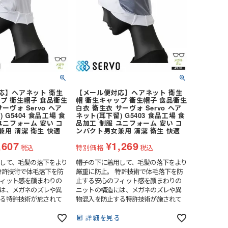
あるアイスブルーと清潔
象の上質なホワイトの2
応】ヘアネット 衛生
【メール便対応】ヘアネット 衛生
プ 衛生帽子 食品衛生
帽 衛生キャップ 衛生帽子 食品衛生
ーヴォ Servo ヘア
白衣 衛生衣 サーヴォ Servo ヘア
 G5404 食品工場 食
ネット(耳下留) G5403 食品工場 食
ユニフォーム 安い コ
品加工 制服 ユニフォーム 安い コ
用 清潔 衛生 快適
ンパクト男女兼用 清潔 衛生 快適
,607
¥
1,269
税込
特別価格
税込
して、毛髪の落下をより
帽子の下に着用して、毛髪の落下をより
特許技術で体毛落下を防
厳重に防止。 特許技術で体毛落下を防
ィット感を顔まわりの
止する安心のフィット感を顔まわりの
は、メガネのズレや異
ニットの構造には、メガネのズレや異
る特許技術が施されて
物混入を防止する特許技術が施されて
りの上下ニットを一部縫
います。顔まわりの上下ニットを一部縫
隙間にメガネのツルが
合しないことで隙間にメガネのツルが
る
詳細を見る
トの重なりがあることに
挿入でき、ニットの重なりがあることに