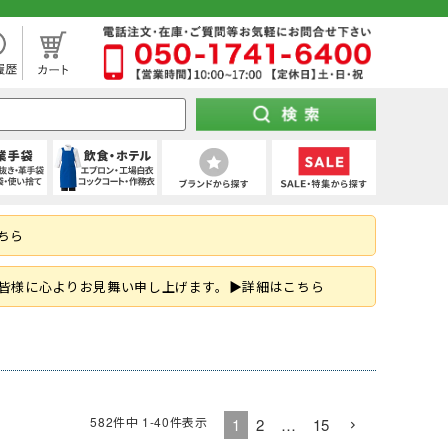
処分市（仕入れ過ぎてしまった商品を大特価セール）
袖)
下セット
スパッツ (ショート)
靴タイプ
け 第1種)
ー)
ト
空調パンツ
(秋冬・通年) デニム作業着
(夏用) タイツ・スパッツ (七分丈)
全周つば付き
地下足袋
ポンチョ
ハーネス型 (2丁掛け 第2種)
特紡軍手 (トクボー)
厨房シューズ・調理長靴・サンダル
ちら
掛け)
手
・三角巾
トレーナー
乗車兼用
紐なし（スリッポン）
レインスーツ（上下セット）
胴ベルト型 (2丁掛け)
7ゲージ軍手 (厚手)
ネクタイ・スカーフ
はお済ですか？防災用品特集！
ズ
クポジショニング)
・アクセサリー
熱中症対策ヘルメット
紳士靴
柱上用 (ワークポジショニング)
アウトドア用軍手
和帽子
皆様に心よりお見舞い申し上げます。▶詳細はこちら
(ロリップ等)
ンパー
オーダーヘルメット (名入れ印刷)
納期の早い墜落制止用器具特集
空調服
可能な墜落静止用器具特集！
ト
ツ
メンテナンス用品
(春夏) デニム作業着
(通年) タイツ・スパッツ (七分丈)
シールド・バイザー
JSAA規格
釣り
コーディング手袋
子供給食衣
スキ
工具差し・収納用品
る君のお得情報メディア
ツ
シールド)
使い切り手袋)
付き)
鳶服
(冬用) 上下セット
保護面・ゴーグル
耐踏抜き
耐切創手袋
衛生帽子(ショートタイプ)
582
件中
1
-
40
件表示
1
2
…
15
防災面 (フェイスシールド)