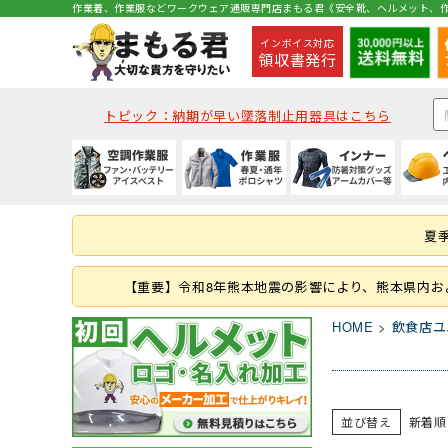
作業着、作業服などワークウェア通販専門店まもる君《安全靴、ヘルメット、作
インボイス対応
領収書発行
トピック：納期が早い墜落制止用器具はこちら
種類から探す
秋冬・通年作業服
夏用インナー
種類から探す
種類から探す
種類から探す
墜落静止用器具
軍手
コックコート・エプロン等
空調ベスト
(秋冬・通年) ジャケッ
(夏用) 半袖シャツ
クリアバイザータイプ
ハイカットタイプ
つなぎ
ハーネス型 (1丁掛け 第
ラバー軍手 (ゴム張り軍
コックコート
夏
つなぎ・サロペット
(秋冬・通年) つなぎ
(夏用) タイツ・スパッツ
MPタイプ (つばなし)
ブーツ・半長靴・ロン
ヤッケ・かぶり
ハーネス型 (本体のみ)
化学繊維軍手
胸当てエプロン
作業服の刺繍加工
キャディー帽
ルームシューズ（室内
レインハット
胴ベルト型 (ランヤー
10ゲージ軍手 (薄手)
作務衣・ジンベイ
【重要】令和8年熊本地震の影響により、熊本県内
レディース
消防・レスキュー用
Tシャツ・カットソー
HOME
飲食店ユ
ファン・バッテリー等
春夏作業服
通年・防寒インナー
ヘルメット関連商品
特徴・機能
特徴・用途から探す
手袋
食品衛生白衣
安全保護具
ファンバッテリーセッ
(春夏) ジャケット
(通年) アンダーウェア
耳紐・あご紐
静電
登山用
革手袋
白衣(セパレート)
保護メガネ
その他 用品
(春夏) つなぎ
(通年) タイツ・スパッツ
帽章
耐油底
レジャー・アウトドア
スムス手袋 (縫製手袋)
衛生帽子(キャスケット
並び替え
新着順
溶接面