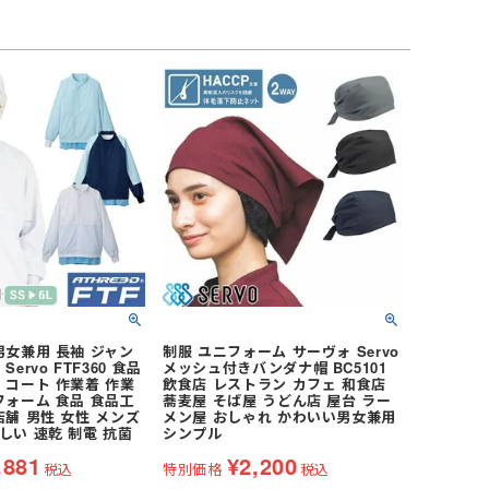
脱時に毛髪が出にくい構
より、メガネ着脱時に毛髪が出にくい構
5393928号］
造です。［特許第5393928号］
男女兼用 長袖 ジャン
制服 ユニフォーム サーヴォ Servo
ervo FTF360 食品
メッシュ付きバンダナ帽 BC5101
 コート 作業着 作業
飲食店 レストラン カフェ 和食店
フォーム 食品 食品工
蕎麦屋 そば屋 うどん店 屋台 ラー
店舗 男性 女性 メンズ
メン屋 おしゃれ かわいい男女兼用
しい 速乾 制電 抗菌
シンプル
,881
¥
2,200
税込
特別価格
税込