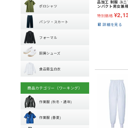
品加工 制服 ユニ
ポロシャツ
ンパクト男女兼用
ワイドカラー
パンツ・スカー
¥
2,1
長袖
オープンカラー
特別価格
パンツ・スカート
半袖
ボタンダウン
詳細を見る
フォーマル
パンツ
フォーマル
厨房シューズ
ジャケット
厨房シューズ
ベスト
食品衛生白衣
先芯あり
スカート・キュロ
食品衛生白衣
小物・アクセサリ
上衣
衛生帽子
商品カテゴリー（ワーキング）
秋冬・通年作業
子供給食衣
作業服 (秋冬・通年)
春夏作業着
(秋冬・通年) ジャ
作業服 (春夏)
(秋冬・通年) 上下
空調作業服服 (
【特集】春夏作業