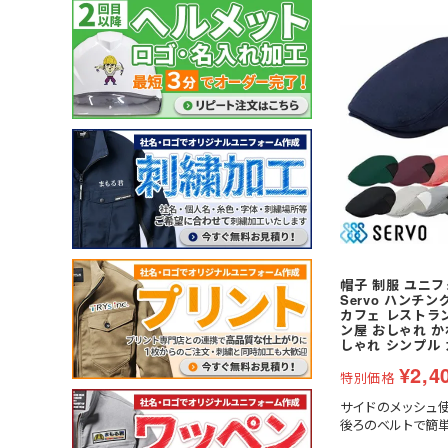
ガーデンウェア
(冬用) 防寒ソックス
軽量
耐薬品・耐溶剤
ヘアネット
マスク
クリーンルーム用品
特殊手袋
アイスベスト・水冷服
ポロシャツ・Tシャツ等
小物
特徴・機能
特徴・用途から探す
メーカー・おすすめ業種か
ペルチェベスト・冷却
ポロシャツ (半袖)
ネッククーラー・クー
工事用・建設土木用
園芸・造園業
住商モンブラン
ら探す
水冷服
アロハシャツ
サポーター
防災用・消防用
運輸・物流業
チトセ(arbe)
(春夏) ワークシャツ (長
帽子・キャップ
通気孔あり
接客サービス業
Lee
薬品対応
ウェイター向け
帽子 制服 ユニ
Servo ハンチング
カフェ レストラ
ン屋 おしゃれ 
しゃれ シンプル
¥
2,4
特別価格
サイドのメッシュ
後ろのベルトで簡