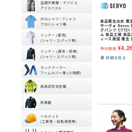
空調作業服・デバイス
(秋冬・通年) つな
(春夏) パンツ・ス
アイスベスト
防寒ウェア
ポロシャツ・Tシ
空調ベスト
(春夏) デニム作業
ポロシャツ・Tシャツ
トレーナー
食品衛生白衣 衛
空調ブルゾン (長袖
鳶服
アロハシャツ等
サーヴォ Serv
夏用インナー
グパンツ CT72
ポロシャツ (半袖)
つなぎ・サロペッ
ジャージ
ム 食品工場 食品
インナー (夏用)
Tシャツ (半袖)
ィース清潔 衛生 
ファンバッテリー
(シャツ・スパッツ等)
通年・防寒イン
¥
4,2
【特集】夏用イン
アロハシャツ
バッテリー
特別価格
インナー (通年・防寒)
(夏用) 長袖シャツ
ジップアップシャツ 
ペルチェベスト・
(シャツ・スパッツ等)
詳細を見る
ネッククーラー・
(通年) アンダーウ
(春夏) ワークシャツ
水冷服
ネッククーラー
(夏用) タイツ・ス
(通年) 長袖シャツ
アームカバー等 (小物類)
丈)
高視認性安全服
【特集】熱中症対
(夏用) ソックス
(通年) タイツ・ス
高視認性安全服
アームカバー
グ)
防寒着
【特集】高視認性
ヘッドキャップ
(冬用) インナー
防寒着
シャツ
タオル
ヘルメット (工
防寒ジャンパー
パンツ
帽子・キャップ
ヘルメット
防寒ベスト
ツナギ
(工事用・自転車用等)
ヘルメット関連
クリアバイザータ
防寒パンツ
腿ポケット有ズボ