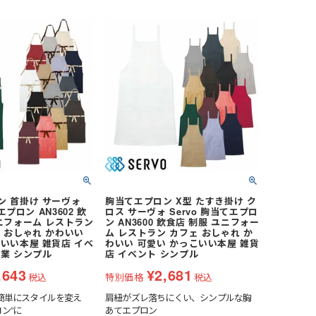
レディース
女性・子供用
低発塵・クリーンルーム用手袋
ズ
冷剤)
ーム
インナーベスト・スペーサー
Tシャツ (長袖)
ヘッドキャップ
狭所作業
食品加工業
サーヴォ(Servo)
 (長袖)
)
マックス)
(春夏) ワークシャツ (半袖)
マスク
防寒
介護・福祉業
トムス(TOMS)
ークシャツ (長袖)
ッズ用
耐熱・耐候性
CROCS(クロックス)
ホテル・旅館向け
ン 首掛け サーヴォ
胸当てエプロン X型 たすき掛け ク
Yエプロン AN3602 飲
ロス サーヴォ Servo 胸当てエプロ
ニフォーム レストラン
ン AN3600 飲食店 制服 ユニフォー
 おしゃれ かわいい
ム レストラン カフェ おしゃれ か
いい本屋 雑貨店 イベ
わいい 可愛い かっこいい本屋 雑貨
業 シンプル
店 イベント シンプル
,643
¥
2,681
税込
特別価格
税込
、簡単にスタイルを変え
肩紐がズレ落ちにくい、シンプルな胸
ン”に
あてエプロン