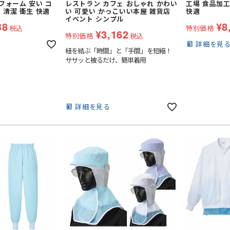
フォーム 安い コ
レストラン カフェ おしゃれ かわい
工場 食品加工
 清潔 衛生 快適
い 可愛い かっこいい本屋 雑貨店
快適
ウイングカラー
イベント シンプル
ト
38
¥
8
七分袖
クレリックカラー
税込
特別価格
¥
3,162
特別価格
税込
その他襟型
詳細を見
紐を結ぶ「時間」と「手間」を短縮！
スカート・キュロット
ササッと被るだけ、簡単着用
タキシード
パンツ
詳細を見る
先芯なし
ット
ワンピース・チュニック
ー
パンツ
オーバーオール
着
その他衛生用品
ケット
(秋冬・通年) パンツ・スラック
ス
セット
(秋冬・通年) デニム作業着
ファン・バッテリー)・アイスベスト
服
(春夏) ジャケット