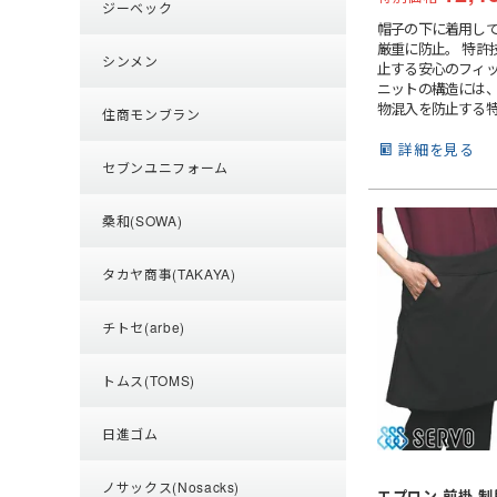
ジーベック
帽子の下に着用し
厳重に防止。 特許
シンメン
止する安心のフィ
ニットの構造には
物混入を防止する
住商モンブラン
います。顔まわり
合しないことで隙
詳細を見る
挿入でき、ニット
セブンユニフォーム
より、メガネ着脱
造です。［特許第539
桑和(SOWA)
タカヤ商事(TAKAYA)
チトセ(arbe)
トムス(TOMS)
日進ゴム
ノサックス(Nosacks)
エプロン 前掛 