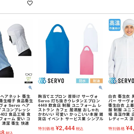
切り手袋)
耐切創手袋
アウトドア用軍手
ループ付き。バリエー
より、メガネ着
開です。家庭洗濯が
造です。［特許第
耐熱・耐火手袋
低発塵・クリーンルーム用手袋
ヘアネット 衛生
胸当てエプロン 首掛け サーヴォ
白衣 衛生衣 
 衛生帽子 食品衛生
Servo 打ち抜きウレタンエプロン
パー サーヴォ S
ォ Servo ヘア
4449 飲食店 制服 ユニフォーム レ
衛生白衣 上着
イスコンプレッシ
ストラン カフェ 居酒屋 おしゃれ
服 制服 ユニ
5402 食品工場 食
かわいい 可愛い かっこいい本屋 雑
場 高温作業 
フォーム 安い コ
貨店 イベント サービス業 シンプル
レディース 涼
 清潔 衛生 快適
¥
2,444
¥
4
特別価格
税込
特別価格
38
税込