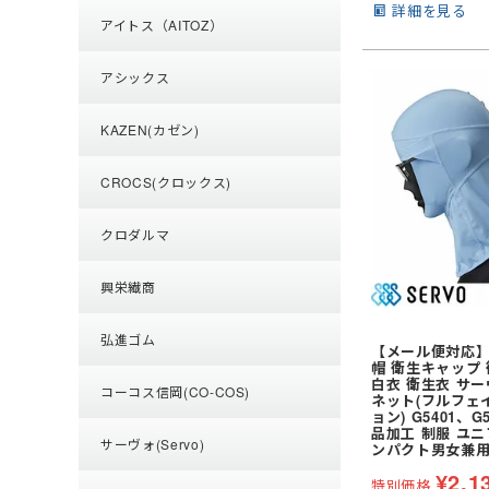
使い捨て手袋 (使い
火元作業用軍手
トの内側にネーム
詳細を見る
アイトス（AITOZ）
ション豊富な5色展
耐薬品・耐溶剤
可能。
制電
アシックス
特殊手袋
KAZEN(カゼン)
CROCS(クロックス)
クロダルマ
興栄繊商
弘進ゴム
【メール便対応】
帽 衛生キャップ
白衣 衛生衣 サーヴ
コーコス信岡(CO-COS)
ネット(フルフェ
ョン) G5401、G
品加工 制服 ユニ
サーヴォ(Servo)
ンパクト男女兼用
¥
2,1
特別価格