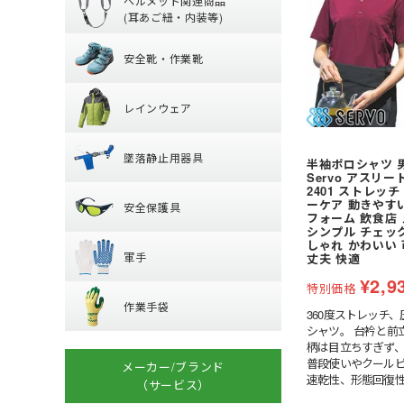
ヘルメット関連商品
前方つば付き
防寒シャツ
(耳あご紐・内装等)
安全靴・作業靴
耳紐・あご紐
MPタイプ (つばな
防寒インナー
安全靴・作業靴
内装 (着装体)
軽作業帽
レインウェア
ハイカットタイプ
帽章
折りたたみタイプ
レインウェア
ローカット・短靴
防災面(フェイスシ
レディース
保護メガネ
墜落静止用器具
つなぎ
ブーツ・半長靴・
クリーンルーム用
墜落静止用器具
パンツ・ズボン
サンダル
半袖ポロシャツ 
Servo アスリー
安全保護具
熱中症対策グッズ
【特集】納期が早
ヤッケ・かぶり
ルームシューズ (室
2401 ストレッ
器具 (新規格対応)
ーケア 動きやすい
安全保護具
レインシューズ
オーバーシューズ
フォーム 飲食店
ハーネス型 (1丁掛け
軍手
シンプル チェッ
保護メガネ
レインハット
しゃれ かわいい
ハーネス型 (2丁掛け
軍手
丈夫 快適
安全ベスト・タス
ハーネス型 (ラン
作業手袋
¥
2,9
ラバー軍手 (ゴム張
溶接面
特別価格
プ)
作業手袋
混紡軍手 (コンボー
腕章
360度ストレッチ
フック・パッド等
シャツ。 台衿と前
革手袋
化学繊維軍手
マスク
柄は目立ちすぎず
背抜き手袋
柱上用 (ワークポ
滑り止めなし軍手
普段使いやクール
メーカー/ブランド
速乾性、形態回復
スムス手袋 (縫製手
（サービス）
セーフティーブロ
10ゲージ軍手 (薄手
にくいニット素材
(安全ブロック)