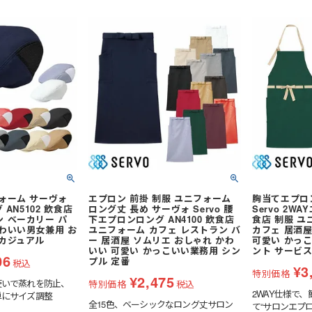
ジャージ
防寒ウォーマー
防寒
耐熱・耐火手袋
大きいサイズ
大きいサイズ
制電
作業ベルト・作業エプロン
保護帽収納用品
熱中症対策グッ
作業着
ルバンド
アイスベスト
ポロシャツ (長袖)
アームカバー
電気設備用
農業
KAZEN(カゼン)
アイスパック (保
Tシャツ (半袖)
レッグカバー
炉前・溶接作業
水産・漁業
セブンユニフォ
ジップアップシャツ (半袖)
タオル
自転車・バイク
自動車関連業
ボンユニ(ボストン商会)
ジップアップシャツ
バッグ
熱中症対策 (遮熱
品質管理用
FACEMIX(ボン
袖)
(秋冬・通年) ワークシャツ (半袖)
ベルト
通気孔なし
小ロット
アイトス（AITOZ）
(秋冬・通年) ワ
軽量
レディース・キ
桑和(SOWA)
雨だれ防止溝
ベーカリー・パン屋向け
簡単調節
和食・割烹向け
フォーム サーヴォ
エプロン 前掛 制服 ユニフォーム
胸当てエプロ
 AN5102 飲食店
ロング丈 長め サーヴォ Servo 腰
Servo 2WA
ン ベーカリー パ
下エプロンロング AN4100 飲食店
食店 制服 ユ
かわいい男女兼用 お
ユニフォーム カフェ レストラン バ
カフェ 居酒屋
 カジュアル
ー 居酒屋 ソムリエ おしゃれ かわ
可愛い かっこ
いい 可愛い かっこいい業務用 シン
ント サービス
06
プル 定番
税込
¥
3
特別価格
¥
2,475
使いで蒸れを防止、
特別価格
税込
2WAY仕様で
単にサイズ調整
全15色、ベーシックなロング丈サロン
て“サロンエプロ