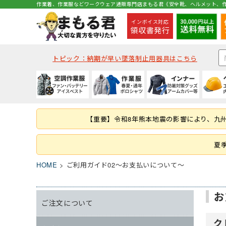
作業着、作業服などワークウェア通販専門店まもる君《安全靴、ヘルメット、作
インボイス対応
領収書発行
トピック：納期が早い墜落制止用器具はこちら
種類から探す
秋冬・通年作業服
夏用インナー
種類から探す
種類から探す
種類から探す
墜落静止用器具
軍手
コックコート・エプロン等
空調ベスト
(秋冬・通年) ジャケッ
(夏用) 半袖シャツ
クリアバイザータイプ
ハイカットタイプ
つなぎ
ハーネス型 (1丁掛け 第
ラバー軍手 (ゴム張り軍
コックコート
【重要】令和8年熊本地震の影響により、九
つなぎ・サロペット
(秋冬・通年) つなぎ
(夏用) タイツ・スパッツ
MPタイプ (つばなし)
ブーツ・半長靴・ロン
ヤッケ・かぶり
ハーネス型 (本体のみ)
化学繊維軍手
胸当てエプロン
作業服の刺繍加工
キャディー帽
ルームシューズ（室内
レインハット
胴ベルト型 (ランヤー
10ゲージ軍手 (薄手)
作務衣・ジンベイ
夏
レディース
消防・レスキュー用
Tシャツ・カットソー
HOME
ご利用ガイド02～お支払いについて～
お
ファン・バッテリー等
春夏作業服
通年・防寒インナー
ヘルメット関連商品
特徴・機能
特徴・用途から探す
手袋
食品衛生白衣
安全保護具
ファンバッテリーセッ
(春夏) ジャケット
(通年) アンダーウェア
耳紐・あご紐
静電
登山用
革手袋
白衣(セパレート)
保護メガネ
ご注文について
その他 用品
(春夏) つなぎ
(通年) タイツ・スパッツ
帽章
耐油底
レジャー・アウトドア
スムス手袋 (縫製手袋)
衛生帽子(キャスケット
溶接面
ク