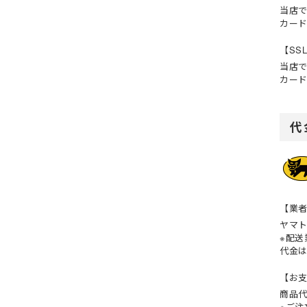
当店
カー
【SS
当店で
カー
代
【業
ヤマ
※配
代金
【お
商品代
※ご