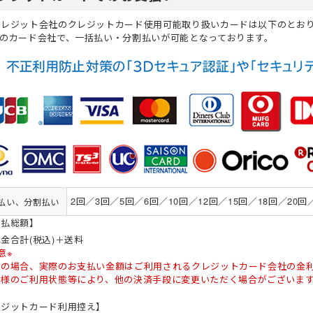
ジャージ
防寒ウォーマー
防寒
耐熱・耐火手袋
大きいサイズ
大きいサイズ
制電
作業ベルト・作業エプロン
保護帽収納用品
熱中症対策グッ
クレジット会社のクレジットカード使用可能取り扱いカードは以下のとお
てのカード会社で、一括払い・分割払いが可能となっております。
作業着
ルバンド
アイスベスト
ポロシャツ (長袖)
アームカバー
電気設備用
農業
KAZEN(カゼン)
アイスパック (保
Tシャツ (半袖)
レッグカバー
炉前・溶接作業
水産・漁業
セブンユニフォ
ジップアップシャツ (半袖)
タオル
自転車・バイク
自動車関連業
ボンユニ(ボストン商会)
ジップアップシャツ
バッグ
熱中症対策 (遮熱
品質管理用
FACEMIX(ボン
袖)
(秋冬・通年) ワークシャツ (半袖)
ベルト
通気孔なし
小ロット
アイトス（AITOZ）
(秋冬・通年) ワ
軽量
レディース・キ
桑和(SOWA)
雨だれ防止溝
ベーカリー・パン屋向け
簡単調節
和食・割烹向け
2回／3回／5回／6回／10回／12回／15回／18回／20回
払い、分割払い
支払総額】
金合計(税込)＋送料
意※
割の場合、実際のお支払い金額はご利用されるクレジットカード会社の金
客様のご利用状態等により、他の決済手段に変更いただく場合がございま
レジットカード利用控え】