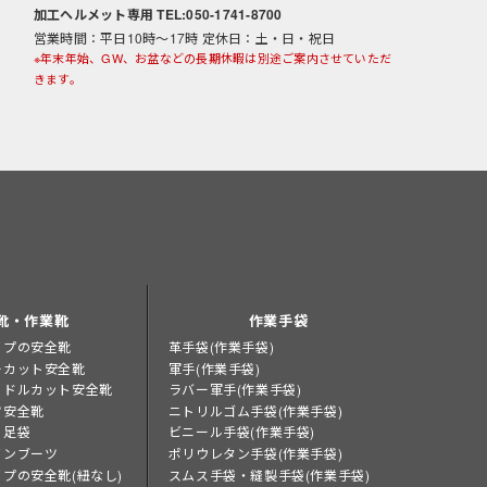
加工ヘルメット専用 TEL:050-1741-8700
営業時間：平日10時～17時 定休日：土・日・祝日
※年末年始、GW、お盆などの長期休暇は別途ご案内させていただ
きます。
靴・作業靴
作業手袋
イプの安全靴
革手袋(作業手袋)
ーカット安全靴
軍手(作業手袋)
ミドルカット安全靴
ラバー軍手(作業手袋)
ツ安全靴
ニトリルゴム手袋(作業手袋)
り足袋
ビニール手袋(作業手袋)
インブーツ
ポリウレタン手袋(作業手袋)
プの安全靴(紐なし)
スムス手袋・縫製手袋(作業手袋)