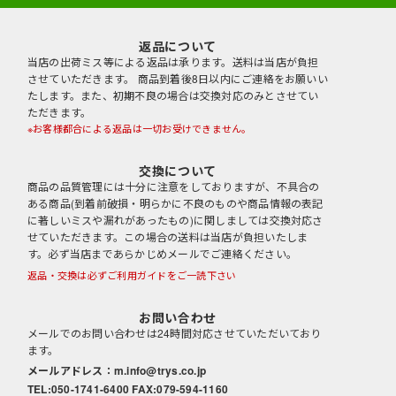
返品について
当店の出荷ミス等による返品は承ります。送料は当店が負担
させていただきます。 商品到着後8日以内にご連絡をお願いい
たします。また、初期不良の場合は交換対応のみとさせてい
ただきます。
※お客様都合による返品は一切お受けできません。
交換について
商品の品質管理には十分に注意をしておりますが、不具合の
ある商品(到着前破損・明らかに不良のものや商品情報の表記
に著しいミスや漏れがあったもの)に関しましては交換対応さ
せていただきます。この場合の送料は当店が負担いたしま
す。必ず当店まであらかじめメールでご連絡ください。
返品・交換は必ずご利用ガイドをご一読下さい
お問い合わせ
メールでのお問い合わせは24時間対応させていただいており
な
ます。
メールアドレス：m.info@trys.co.jp
TEL:050-1741-6400 FAX:079-594-1160