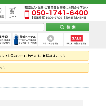
処分市（仕入れ過ぎてしまった商品を大特価セール）
袖)
下セット
スパッツ (ショート)
靴タイプ
け 第1種)
ー)
ト
空調パンツ
(秋冬・通年) デニム作業着
(夏用) タイツ・スパッツ (七分丈)
全周つば付き
地下足袋
ポンチョ
ハーネス型 (2丁掛け 第2種)
特紡軍手 (トクボー)
厨房シューズ・調理長靴・サンダル
心よりお見舞い申し上げます。▶詳細はこちら
掛け)
手
・三角巾
トレーナー
乗車兼用
紐なし（スリッポン）
レインスーツ（上下セット）
胴ベルト型 (2丁掛け)
7ゲージ軍手 (厚手)
ネクタイ・スカーフ
はお済ですか？防災用品特集！
ズ
クポジショニング)
・アクセサリー
熱中症対策ヘルメット
紳士靴
柱上用 (ワークポジショニング)
アウトドア用軍手
和帽子
ちら
(ロリップ等)
ンパー
オーダーヘルメット (名入れ印刷)
納期の早い墜落制止用器具特集
空調服
可能な墜落静止用器具特集！
ト
ツ
メンテナンス用品
(春夏) デニム作業着
(通年) タイツ・スパッツ (七分丈)
シールド・バイザー
JSAA規格
釣り
コーディング手袋
子供給食衣
スキ
工具差し・収納用品
る君のお得情報メディア
ツ
シールド)
使い切り手袋)
付き)
鳶服
(冬用) 上下セット
保護面・ゴーグル
耐踏抜き
耐切創手袋
衛生帽子(ショートタイプ)
防災面 (フェイスシールド)