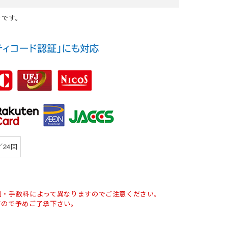
レディース
女性・子供用
低発塵・クリーンルーム用手袋
ズ
りです。
冷剤)
ーム
インナーベスト・スペーサー
Tシャツ (長袖)
ヘッドキャップ
狭所作業
食品加工業
サーヴォ(Servo)
 (長袖)
)
マックス)
(春夏) ワークシャツ (半袖)
マスク
防寒
介護・福祉業
トムス(TOMS)
ークシャツ (長袖)
ッズ用
耐熱・耐候性
CROCS(クロックス)
ホテル・旅館向け
／24回
利・手数料によって異なりますのでご注意ください。
すので予めご了承下さい。