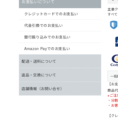
ガーデンウェア
(冬用) 防寒ソックス
軽量
耐薬品・耐溶剤
ヘアネット
お支払いについて
マスク
クリーンルーム用品
特殊手袋
主要
クレジットカードでのお支払い
すべ
代金引換でのお支払い
アイスベスト・水冷服
ポロシャツ・Tシャツ等
小物
特徴・機能
特徴・用途から探す
メーカー・おすすめ業種か
ペルチェベスト・冷却
ポロシャツ (半袖)
ネッククーラー・クー
工事用・建設土木用
園芸・造園業
住商モンブラン
ら探す
水冷服
アロハシャツ
サポーター
防災用・消防用
運輸・物流業
チトセ(arbe)
銀行振り込みでのお支払い
(春夏) ワークシャツ (長
帽子・キャップ
通気孔あり
接客サービス業
Lee
Amazon Payでのお支払い
薬品対応
ウェイター向け
配送・送料について
返品・交換について
一括
【お
店舗情報（お問い合せ）
商品代
※ご注
・分
・お
【ク