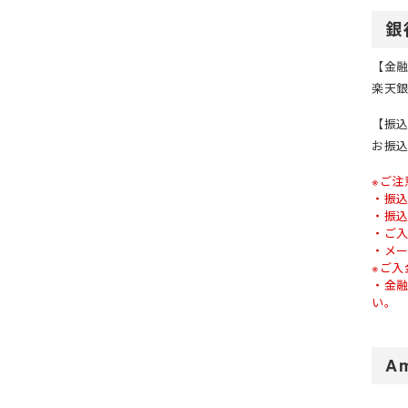
銀
【金
楽天
【振
お振
※ご注
・振
・振
・ご
・メ
※ご
・金
い。
A