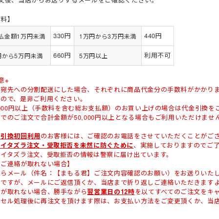
数料】
330円
440円
払金額1万円未満
1万円から3万円未満
660円
利用不可
円から5万円未満
5万円以上
意※
一宛先への分割配送にした場合、それぞれに商品代金分の手数料がかかり
すので、是非ご利用ください。
,000円以上（手数料を含む総お支払額）のお買い上げの場合は代金引換
でのご注文で合計金額が50,000円以上となる場合もご利用いただけませ
金引換初回利用
のお客様には、ご確認のお電話をさせていただくことがご
なイタズラ注文・受取拒否を未然に防ぐために
、実施しておりますのでご
、イタズラ注文、受取拒否の情報は警察に届け出ています。
接ご連絡が取れない場合】
からメール（件名：【まもる君】ご注文内容確認のお願い）をお送りいた
数ですが、メールにご返信頂くか、当店まで折り返しご連絡いただきます
絡が取れない場合、勝手ながら
翌営業日の12時
を以てすべてのご注文をキ
ンセル処理後に再注文を頂けます際は、お支払い方法をご変更頂くか、当