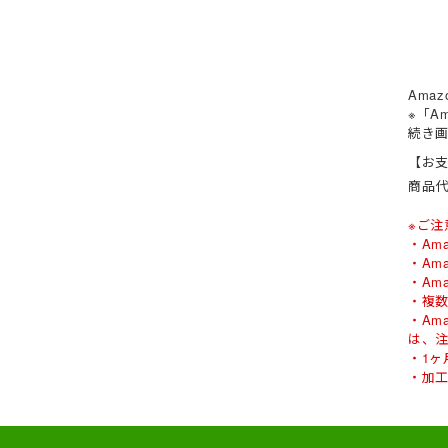
Ama
※「A
続き
【お
商品代
※ご注
・Am
・Am
・Am
・複
・Am
は、
・1
・加工