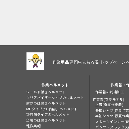
作業用品専門店まもる君 トップページ
作業ヘルメット
作業着・
シールド付きヘルメット
作業着の刺繍加工
クリアバイザータイプのヘルメット
作業着(春夏モデル)
前方つば付きヘルメット
上着(春夏作業着)
MPタイプ(つば無し)ヘルメット
長袖シャツ(春夏作業
野球帽タイプのヘルメット
半袖シャツ(春夏作業
全周つば付きヘルメット
スポーツインナー(春
軽作業帽
パンツ・スラックス(