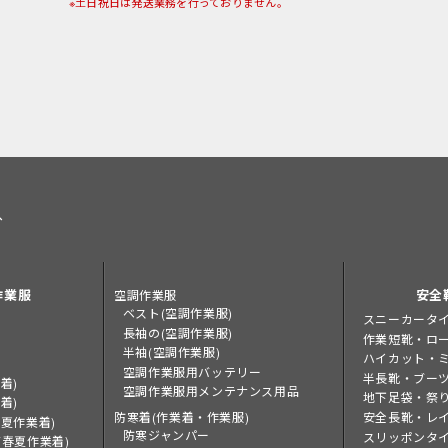
※土日祝日は発送業務を行っておりません。
へ
作業服
安全
空調作業服
ベスト(空調作業服)
スニーカータ
長袖の(空調作業服)
作業短靴・ロ
半袖(空調作業服)
ハイカット・
空調作業服用バッテリー
半長靴・ブー
着)
空調作業服用メンテナンス用品
地下足袋・祭
着)
安全長靴・レ
防寒着(作業着・作業服)
夏作業着)
防寒ジャンパー
スリッポンタイ
春夏作業着)