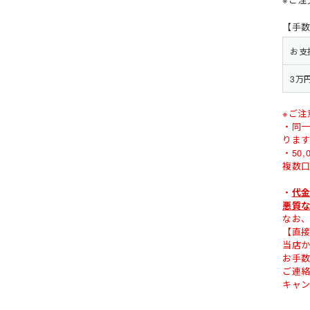
【手
お支
3万
※ご注
・同
りま
・50
複数口
・
代
悪質
なお
【直
当店
お手
ご連
キャ