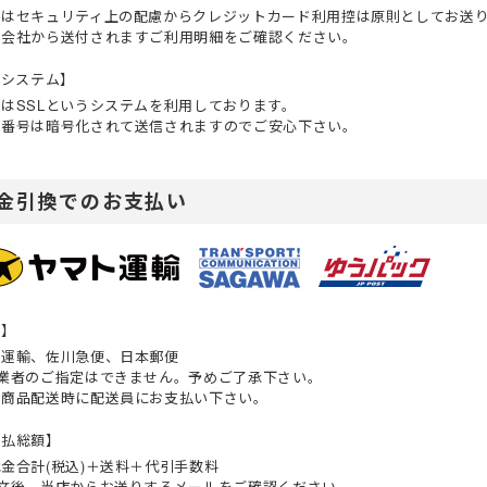
ではセキュリティ上の配慮からクレジットカード利用控は原則としてお送
ド会社から送付されますご利用明細をご確認ください。
Lシステム】
はSSLというシステムを利用しております。
ド番号は暗号化されて送信されますのでご安心下さい。
金引換でのお支払い
者】
ト運輸、佐川急便、日本郵便
送業者のご指定はできません。予めご了承下さい。
は商品配送時に配送員にお支払い下さい。
支払総額】
金合計(税込)＋送料＋代引手数料
注文後、当店からお送りするメールをご確認ください。