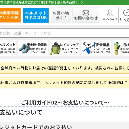
業手袋や墜落静止用器具(安全帯)まで日本最大級の品揃え！》
在庫
ト
1種)
手)
空調ブルゾン (半袖)
(秋冬・通年) パンツ・スラックス
(夏用) 長袖シャツ
シールドヘルメット
スニーカータイプ
オーバーオール・サロペット
ハーネス型 (1丁掛け 第2種)
純綿軍手
シャツ・ブラウス
空調ブルゾン (長
(秋冬・通年) 上
(夏用) タイツ・
前方つば付き
ローカット・短
パンツ・ズボン
ハーネス型 (2丁掛
混紡軍手 (コンボ
パンツ・スカー
州全域宛のお荷物にお届けの遅延が発生しております。被災された皆様に
 (ロング)
グ
フルハーネス対応
(秋冬・通年) サロペット
(夏用) ソックス
野球帽タイプ
長靴・ゴム長・レインブーツ
レインコート
ハーネス型 (ランヤード・ロープ)
滑り止め軍手 (ビニボツ)
サロンエプロン
大きいサイズ
防寒ウェア
軽作業帽
サンダル
レインシューズ
胴ベルト型 (1丁
滑り止めなし軍
帽子・キャップ
準備
履き）
ド・ロープ類)
折りたたみタイプ
インソール
上着・ジャケット
フック・パッド等付属品
13ゲージ軍手 (薄手)
和風エプロン・前掛
紙帽子
オーバーシュー
傾斜面用 (ワー
火元作業用軍手
和風小物・履物
季休業および作業着加工、ヘルメット印刷の納期に関しまして ▶詳細はこ
学童・幼児用
セーフティーブロック
スウェット・パーカー・トレーナー
大きいサイズ
親綱・関連用品 
ブルゾン・ジャ
(安全ブロック)
即納
ご利用ガイド02～お支払いについて～
支払いについて
ト
ファン
(春夏) パンツ・スラックス
(通年) 半袖シャツ
ライナー (スチロール)
幅広タイプ(4E)
通学、通勤、自転車
人造皮革手袋 (合皮)
パンツ
バッテリー
(春夏) 上下セッ
(通年) 長袖シャ
内装 (着装体)
JIS規格
現場作業・農業
背抜き手袋
オーバーオール
レーザー保護メガネ
安全ベスト・タ
まも
 (ロング)
型)
(春夏) サロペット
(通年) ソックス
ステッカー
耐滑性
レディース・キッズ
ゴム手袋・ビニール手袋
衛生帽子(キャップタイプ)
高視認性安全服
(通年) 長袖シャ
防災面 (フェイス
耐熱性
使い捨て手袋 (
衛生帽子(ケープ
胸章・ワッペン
腕章
レジットカードでのお支払い
保護メガネ