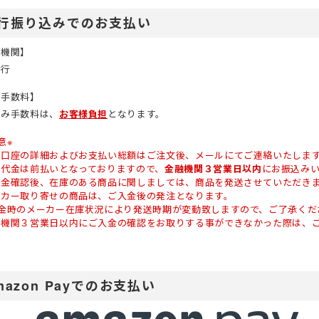
行振り込みでのお支払い
融機関】
銀行
込手数料】
込み手数料は、
お客様負担
となります。
意※
込口座の詳細およびお支払い総額はご注文後、メールにてご連絡いたしま
込代金は前払いとなっておりますので、
金融機関３営業日以内
にお振込み
入金確認後、在庫のある商品に関しましては、商品を発送させていただき
ーカー取り寄せの商品は、ご入金後の発注となります。
入金時のメーカー在庫状況により発送時期が変動致しますので、ご了承くだ
融機関３営業日以内にご入金の確認をお取りする事ができなかった際は、
mazon Payでのお支払い