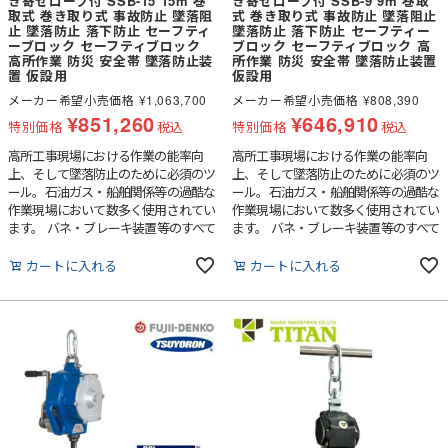
き寄せロープ付 SSB-15 15m 巻
き寄せロープ付 SSB-9 9m 巻取
取式 巻き取り式 事故防止 墜落阻
式 巻き取り式 事故防止 墜落阻止
止 墜落防止 落下防止 セーフティ
墜落防止 落下防止 セーフティー
ーブロック セーフティブロック
ブロック セーフティブロック 高
高所作業 防災 安全帯 墜落防止装
所作業 防災 安全帯 墜落防止装置
置 仮設用
仮設用
メーカー希望小売価格
¥
1,063,700
メーカー希望小売価格
¥
808,390
¥
851,260
¥
646,910
特別価格
税込
特別価格
税込
高所工事現場における作業の能率向
高所工事現場における作業の能率向
上、そして墜落防止のために必須のツ
上、そして墜落防止のために必須のツ
ール。石油ガス・船舶関係等の過酷な
ール。石油ガス・船舶関係等の過酷な
作業現場において数多く使用されてい
作業現場において数多く使用されてい
ます。 バネ・ブレーキ装置等のすべて
ます。 バネ・ブレーキ装置等のすべて
の動的部品は、汚れ等の外部からの異
の動的部品は、汚れ等の外部からの異
物を寄せつけない密封設計により、最
物を寄せつけない密封設計により、最
カートに入れる
カートに入れる
高の状態で機能し、過酷な作業環境下
高の状態で機能し、過酷な作業環境下
でも、ハウジング内部に配慮する必要
でも、ハウジング内部に配慮する必要
はありません。最も過酷な環境での使
はありません。最も過酷な環境での使
用にも耐え、究極の安全性、信頼性を
用にも耐え、究極の安全性、信頼性を
提供します。
提供します。