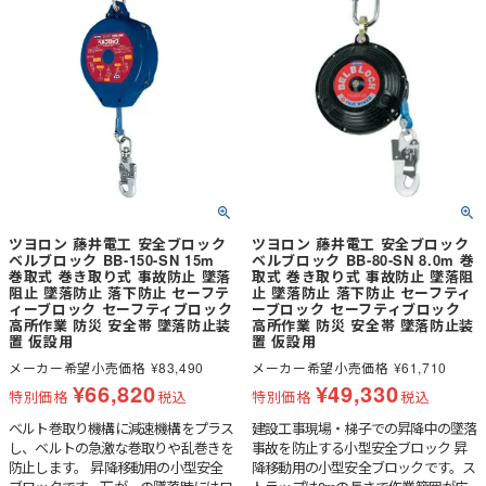
ツヨロン 藤井電工 安全ブロック
ツヨロン 藤井電工 安全ブロック
ベルブロック BB-150-SN 15m
ベルブロック BB-80-SN 8.0m 巻
巻取式 巻き取り式 事故防止 墜落
取式 巻き取り式 事故防止 墜落阻
阻止 墜落防止 落下防止 セーフテ
止 墜落防止 落下防止 セーフティ
ィーブロック セーフティブロック
ーブロック セーフティブロック
高所作業 防災 安全帯 墜落防止装
高所作業 防災 安全帯 墜落防止装
置 仮設用
置 仮設用
メーカー希望小売価格
¥
83,490
メーカー希望小売価格
¥
61,710
¥
66,820
¥
49,330
特別価格
税込
特別価格
税込
ベルト巻取り機構に減速機構をプラス
建設工事現場・梯子での昇降中の墜落
し、ベルトの急激な巻取りや乱巻きを
事故を防止する小型安全ブロック 昇
防止します。 昇降移動用の小型安全
降移動用の小型安全ブロックです。ス