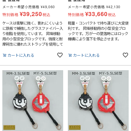
メーカー希望小売価格
¥
49,060
メーカー希望小売価格
¥
42,130
¥
39,250
¥
33,660
特別価格
税込
特別価格
税込
ケースは衝撃に強く、割れにくいよう
軽量・コンパクトで持ち運びに大変便
に鉄板で補強したグラスファイバー入
利です。 昇降移動用の小型安全ブロ
り樹脂を使用しています。 昇降移動
ックです。万が一の墜落時にはロック
用の小型安全ブロックです。強度と耐
機構により落下を停止させます。
摩耗性に優れたストラップを使用して
います。万が一の墜落時にはロック機
構により落下を停止させます。
カートに入れる
カートに入れる