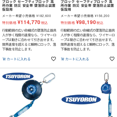
ブロック セーフティブロック 高
ブロック セーフティブロック 高
所作業 防災 安全帯 墜落防止装置
所作業 防災 安全帯 墜落防止装置
仮設用
仮設用
メーカー希望小売価格
¥
182,600
メーカー希望小売価格
¥
156,200
¥
114,770
¥
98,190
特別価格
税込
特別価格
税込
行動範囲の広い命綱式の墜落防止器具
行動範囲の広い命綱式の墜落防止器具
人が歩く程度の速度なら、ワイヤーロ
人が歩く程度の速度なら、ワイヤーロ
ープは動きに合わせて引き出せます。
ープは動きに合わせて引き出せます。
限界速度を超えると瞬時にロック、落
限界速度を超えると瞬時にロック、落
下事故を防止します。
下事故を防止します。
カートに入れる
カートに入れる