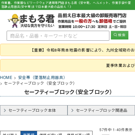
作業着、作業服などワークウェア通販専門店まもる君《安全靴、ヘルメット、作業手袋や墜
落静止用器具(安全帯)まで日本最大級の品揃え！》
【重要】令和8年熊本地震の影響により、九州全域宛の
夏季休業および
HOME
安全帯（墜落制止用器具）
セーフティーブロック（安全ブロック）
セーフティーブロック（安全ブロック）
セーフティーブロック本体
セーフティーブロック関連品
57
件中
1
-
40
件表示
並び替え
新着順
価格が安い順
価格が高い順