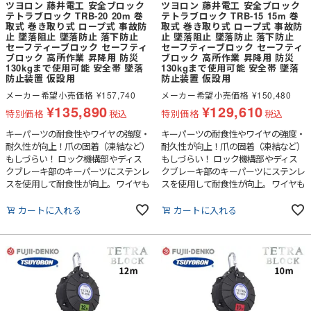
ツヨロン 藤井電工 安全ブロック
ツヨロン 藤井電工 安全ブロック
テトラブロック TRB-20 20m 巻
テトラブロック TRB-15 15m 巻
取式 巻き取り式 ロープ式 事故防
取式 巻き取り式 ロープ式 事故防
止 墜落阻止 墜落防止 落下防止
止 墜落阻止 墜落防止 落下防止
セーフティーブロック セーフティ
セーフティーブロック セーフティ
ブロック 高所作業 昇降用 防災
ブロック 高所作業 昇降用 防災
130kgまで使用可能 安全帯 墜落
130kgまで使用可能 安全帯 墜落
防止装置 仮設用
防止装置 仮設用
メーカー希望小売価格
¥
157,740
メーカー希望小売価格
¥
150,480
¥
135,890
¥
129,610
特別価格
税込
特別価格
税込
キーパーツの耐食性やワイヤの強度・
キーパーツの耐食性やワイヤの強度・
耐久性が向上！爪の固着（凍結など）
耐久性が向上！爪の固着（凍結など）
もしづらい！ ロック機構部やディス
もしづらい！ ロック機構部やディス
クブレーキ部のキーパーツにステンレ
クブレーキ部のキーパーツにステンレ
スを使用して耐食性が向上。ワイヤも
スを使用して耐食性が向上。ワイヤも
5mmにサイズアップしています。実
5mmにサイズアップしています。実
績のあるディスクブレーキ内蔵でブレ
績のあるディスクブレーキ内蔵でブレ
カートに入れる
カートに入れる
ーキ力も設定しています。※型式の選
ーキ力も設定しています。※型式の選
定は、使用現場の最大移動距離より約
定は、使用現場の最大移動距離より約
1m長いものをお選びください。ま
1m長いものをお選びください。ま
た、テトラブロックは使用可能質量
た、テトラブロックは使用可能質量
130kg以下でご使用ください。
130kg以下でご使用ください。