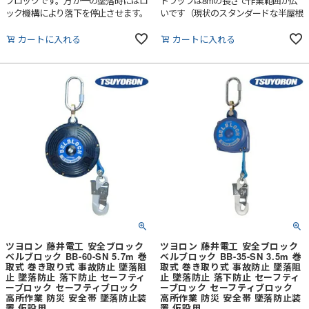
ブロックです。万が一の墜落時にはロ
トラップは8mの長さで作業範囲が広
ック機構により落下を停止させます。
いです（現状のスタンダードな半屋根
をカバーできるようになりました）。
万が一の墜落時にはロック機構により
カートに入れる
カートに入れる
落下を停止させます。
ツヨロン 藤井電工 安全ブロック
ツヨロン 藤井電工 安全ブロック
ベルブロック BB-60-SN 5.7m 巻
ベルブロック BB-35-SN 3.5m 巻
取式 巻き取り式 事故防止 墜落阻
取式 巻き取り式 事故防止 墜落阻
止 墜落防止 落下防止 セーフティ
止 墜落防止 落下防止 セーフティ
ーブロック セーフティブロック
ーブロック セーフティブロック
高所作業 防災 安全帯 墜落防止装
高所作業 防災 安全帯 墜落防止装
置 仮設用
置 仮設用