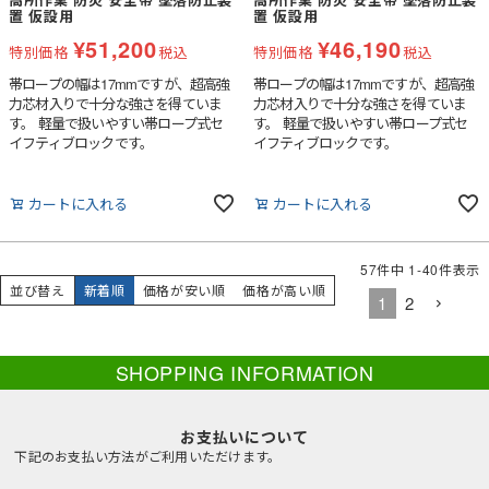
置 仮設用
置 仮設用
¥
51,200
¥
46,190
特別価格
税込
特別価格
税込
帯ロープの幅は17mmですが、超高強
帯ロープの幅は17mmですが、超高強
力芯材入りで十分な強さを得ていま
力芯材入りで十分な強さを得ていま
す。 軽量で扱いやすい帯ロープ式セ
す。 軽量で扱いやすい帯ロープ式セ
イフティブロックです。
イフティブロックです。
カートに入れる
カートに入れる
57
件中
1
-
40
件表示
並び替え
新着順
価格が安い順
価格が高い順
1
2
SHOPPING INFORMATION
お支払いについて
下記のお支払い方法がご利用いただけます。