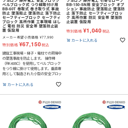
ツヨロン 藤井電工 安全ブロック
ツヨロン 藤井電工 引寄せロープ
ベルブロック式 つり線取付け用
BB-150-SN用 安全ブロック オプ
BB-60T 巻取式 巻き取り式 事故
ション 事故防止 墜落阻止 墜落防
防止 墜落阻止 墜落防止 落下防止
止 落下防止 セーフティーブロッ
セーフティーブロック セーフティ
ク 高所作業 防災 安全帯 墜落防
ブロック 高所作業 工事現場 はし
止装置 仮設用
ご 電柱 防災 安全帯 墜落防止装
¥
1,040
置 仮設用
特別価格
税込
メーカー希望小売価格
¥
77,990
カートに入れる
¥
67,150
特別価格
税込
建設工事現場・梯子・電柱での昇降中
の墜落事故を防止します。 操作棒
（RK-605C）を使用してベルブロック
をつり線に掛けて使用します。垂直専
用として製造された小型の安全ブロッ
クです。長さ6mのストラップ付き。
ケースは衝撃に強くて割れにくいよう
カートに入れる
鉄板で補強されたグラスファイバー入
り樹脂を使用。※操作棒は商品番号w-
421-0537で別売りしています。