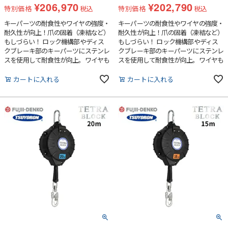
¥
206,970
¥
202,790
特別価格
税込
特別価格
税込
キーパーツの耐食性やワイヤの強度・
キーパーツの耐食性やワイヤの強度・
耐久性が向上！爪の固着（凍結など）
耐久性が向上！爪の固着（凍結など）
もしづらい！ ロック機構部やディス
もしづらい！ ロック機構部やディス
クブレーキ部のキーパーツにステンレ
クブレーキ部のキーパーツにステンレ
スを使用して耐食性が向上。ワイヤも
スを使用して耐食性が向上。ワイヤも
5mmにサイズアップしています。実
5mmにサイズアップしています。実
績のあるディスクブレーキ内蔵でブレ
績のあるディスクブレーキ内蔵でブレ
カートに入れる
カートに入れる
ーキ力も設定しています。※型式の選
ーキ力も設定しています。※型式の選
定は、使用現場の最大移動距離より約
定は、使用現場の最大移動距離より約
1m長いものをお選びください。ま
1m長いものをお選びください。ま
た、テトラブロックは使用可能質量
た、テトラブロックは使用可能質量
130kg以下でご使用ください。
130kg以下でご使用ください。