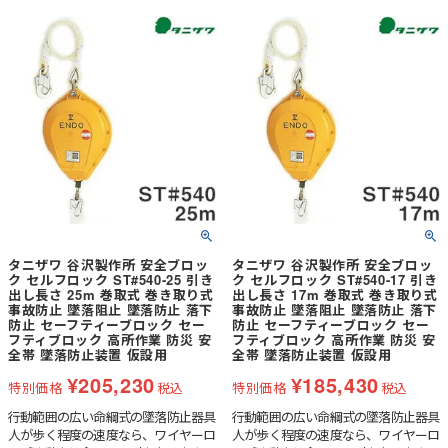
はありません。最も過酷な環境での使
用にも耐え、究極の安全性、信頼性を
提供します。
タニザワ 谷沢製作所 安全ブロッ
タニザワ 谷沢製作所 安全ブロッ
ク セルフロック ST#540-25 引き
ク セルフロック ST#540-17 引き
出し長さ 25m 巻取式 巻き取り式
出し長さ 17m 巻取式 巻き取り式
事故防止 墜落阻止 墜落防止 落下
事故防止 墜落阻止 墜落防止 落下
防止 セーフティーブロック セー
防止 セーフティーブロック セー
フティブロック 高所作業 防災 安
フティブロック 高所作業 防災 安
全帯 墜落防止装置 仮設用
全帯 墜落防止装置 仮設用
¥
205,230
¥
185,430
特別価格
税込
特別価格
税込
行動範囲の広い命綱式の墜落防止器具
行動範囲の広い命綱式の墜落防止器具
人が歩く程度の速度なら、ワイヤーロ
人が歩く程度の速度なら、ワイヤーロ