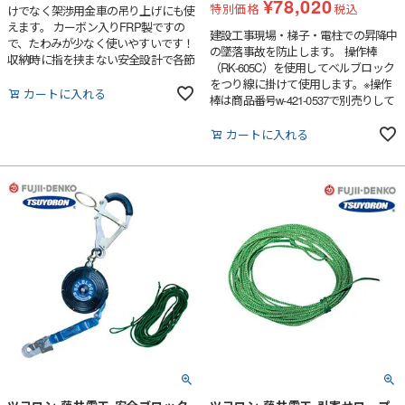
¥
78,020
特別価格
税込
けでなく架渉用金車の吊り上げにも使
えます。 カーボン入りFRP製ですの
建設工事現場・梯子・電柱での昇降中
で、たわみが少なく使いやすいです！
の墜落事故を防止します。 操作棒
収納時に指を挟まない安全設計で各節
（RK-605C）を使用してベルブロック
の分解も可能です。
をつり線に掛けて使用します。※操作
カートに入れる
棒は商品番号w-421-0537で別売りして
います。
カートに入れる