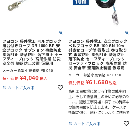
ツヨロン 藤井電工 ベルブロック
ツヨロン 藤井電工 安全ブロック
用台付きロープ DR-1000-BP 安
ベルブロック BB-100-SN 10m
全ブロック オプション 事故防止
引寄せロープ付 巻取式 巻き取り
墜落阻止 墜落防止 落下防止 セー
式 事故防止 墜落阻止 墜落防止
フティーブロック 高所作業 防災
落下防止 セーフティーブロック
安全帯 墜落防止装置 仮設用
セーフティブロック 高所作業 防
災 安全帯 墜落防止装置 仮設用
メーカー希望小売価格
¥
5,060
メーカー希望小売価格
¥
77,110
¥
4,040
特別価格
税込
¥
61,680
特別価格
税込
カートに入れる
高所工事現場における作業の能率向
上、そして墜落防止のために必須のツ
ール。建設工事現場・梯子での昇降中
の墜落事故を防止します。 ケースは
衝撃に強く、割れにくいように鉄板で
補強したグラスファイバー入り樹脂を
使用しています。
カートに入れる