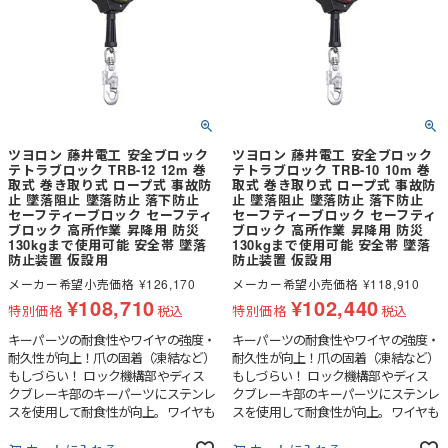
ツヨロン 藤井電工 安全ブロック
ツヨロン 藤井電工 安全ブロック
テトラブロック TRB-12 12m 巻
テトラブロック TRB-10 10m 巻
取式 巻き取り式 ロープ式 事故防
取式 巻き取り式 ロープ式 事故防
止 墜落阻止 墜落防止 落下防止
止 墜落阻止 墜落防止 落下防止
セーフティーブロック セーフティ
セーフティーブロック セーフティ
ブロック 高所作業 昇降用 防災
ブロック 高所作業 昇降用 防災
130kgまで使用可能 安全帯 墜落
130kgまで使用可能 安全帯 墜落
防止装置 仮設用
防止装置 仮設用
メーカー希望小売価格
¥
126,170
メーカー希望小売価格
¥
118,910
¥
108,710
¥
102,440
特別価格
税込
特別価格
税込
キーパーツの耐食性やワイヤの強度・
キーパーツの耐食性やワイヤの強度・
耐久性が向上！爪の固着（凍結など）
耐久性が向上！爪の固着（凍結など）
もしづらい！ ロック機構部やディス
もしづらい！ ロック機構部やディス
クブレーキ部のキーパーツにステンレ
クブレーキ部のキーパーツにステンレ
スを使用して耐食性が向上。ワイヤも
スを使用して耐食性が向上。ワイヤも
5mmにサイズアップしています。実
5mmにサイズアップしています。実
績のあるディスクブレーキ内蔵でブレ
績のあるディスクブレーキ内蔵でブレ