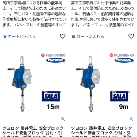
高所工事現場における作業の能率向
高所工事現場における作業の能率向
上、そして墜落防止のために必須のツ
上、そして墜落防止のために必須のツ
ール。石油ガス・船舶関係等の過酷な
ール。石油ガス・船舶関係等の過酷な
作業現場において数多く使用されてい
作業現場において数多く使用されてい
ます。 バネ・ブレーキ装置等のすべて
ます。 バネ・ブレーキ装置等のすべて
の動的部品は、汚れ等の外部からの異
の動的部品は、汚れ等の外部からの異
物を寄せつけない密封設計により、最
物を寄せつけない密封設計により、最
カートに入れる
カートに入れる
高の状態で機能し、過酷な作業環境下
高の状態で機能し、過酷な作業環境下
でも、ハウジング内部に配慮する必要
でも、ハウジング内部に配慮する必要
はありません。最も過酷な環境での使
はありません。最も過酷な環境での使
用にも耐え、究極の安全性、信頼性を
用にも耐え、究極の安全性、信頼性を
提供します。
提供します。
ツヨロン 藤井電工 安全ブロック
ツヨロン 藤井電工 安全ブロック
シールド安全ブロック 台付・引
シールド安全ブロック 台付・引