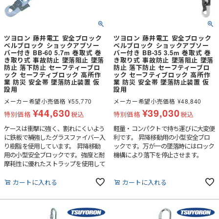
ツヨロン 藤井電工 安全ブロック
ツヨロン 藤井電工 安全ブロック
ベルブロック ショックアブソー
ベルブロック ショックアブソー
バー付き BB-60 5.7m 巻取式 巻
バー付き BB-35 3.5m 巻取式 巻
き取り式 事故防止 墜落阻止 墜落
き取り式 事故防止 墜落阻止 墜落
防止 落下防止 セーフティーブロ
防止 落下防止 セーフティーブロ
ック セーフティブロック 高所作
ック セーフティブロック 高所作
業 防災 安全帯 墜落防止装置 仮
業 防災 安全帯 墜落防止装置 仮
設用
設用
メーカー希望小売価格
¥
55,770
メーカー希望小売価格
¥
48,840
¥
44,630
¥
39,030
特別価格
税込
特別価格
税込
ケースは衝撃に強く、割れにくいよう
軽量・コンパクトで持ち運びに大変便
に鉄板で補強したグラスファイバー入
利です。 昇降移動用の小型安全ブロ
り樹脂を使用しています。 昇降移動
ックです。万が一の墜落時にはロック
用の小型安全ブロックです。強度と耐
機構により落下を停止させます。
摩耗性に優れたストラップを使用して
います。万が一の墜落時にはロック機
構により落下を停止させます。
カートに入れる
カートに入れる