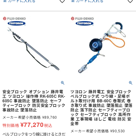
カートに入れる
カートに入れる
ーキ力も設定しています。※型式の選
ーキ力も設定しています。※型式の選
定は、使用現場の最大移動距離より約
定は、使用現場の最大移動距離より約
1m長いものをお選びください。ま
1m長いものをお選びください。ま
た、テトラブロックは使用可能質量
た、テトラブロックは使用可能質量
130kg以下でご使用ください。
130kg以下でご使用ください。
安全ブロック オプション 藤井電
ツヨロン 藤井電工 安全ブロック
工 ツヨロン 操作棒 RK-605C RK-
ベルブロック式 つり線・足場ボ
605C 事故防止 墜落防止 セーフ
ルト取付け用 BB-60C 巻取式 巻
ティーブロック 防災安全ブロック
き取り式 事故防止 墜落阻止 墜落
事故防止 墜落防止
防止 落下防止 セーフティーブロ
ック セーフティブロック 高所作
メーカー希望小売価格
¥
89,760
業 工事現場 はしご 電柱 防災 安
¥
77,270
全帯
特別価格
税込
メーカー希望小売価格
¥
90,530
ベルブロックをつり線に掛けるときだ