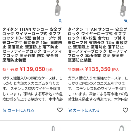
タイタン TITAN サンコー 安全ブ
タイタン TITAN サンコー 安全ブ
ロック ワイヤーロープ式 タフブ
ロック ワイヤーロープ式 タフブ
ロック HD-15型 台付ロープ付 引
ロック HD-12型 台付ロープ付 引
寄ロープ付 有効長さ 15m 事故防
寄ロープ付 有効長さ 12m 事故防
止 墜落阻止 墜落防止 落下防止
止 墜落阻止 墜落防止 落下防止
セーフティーブロック セーフティ
セーフティーブロック セーフティ
ブロック 高所作業 防災 安全帯
ブロック 高所作業 防災 安全帯
墜落防止装置
墜落防止装置
¥
139,050
¥
135,350
特別価格
税込
特別価格
税込
ガラス繊維入りの頑強なケースは、し
ガラス繊維入りの頑強なケースは、し
っかりと内部のメカニズムを守りま
っかりと内部のメカニズムを守りま
す。 ステンレス製のワイヤーを採用
す。 ステンレス製のワイヤーを採用
しています。凍結による寒冷地での危
しています。凍結による寒冷地での危
険仕様を防止する構造です。本体内部
険仕様を防止する構造です。本体内部
に新開発の衝撃吸収機構を装備しまし
に新開発の衝撃吸収機構を装備しまし
た。
た。
カートに入れる
カートに入れる