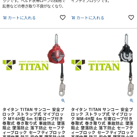
ックです。ベルト状帯ロープの採用で
イフティブロックです。
乱巻などの巻き取り不良がなくなり、
使用中に帯ロープが周囲の設備・構築
物や積荷などに触れても、ワイヤロー
カートに入れる
カートに入れる
プのように傷を付ける心配がありませ
ん。
タイタン TITAN サンコー 安全ブ
タイタン TITAN サンコー 安全ブ
ロック ストラップ式 マイブロッ
ロック ストラップ式 マイブロッ
ク MY-6H型 6m 引寄ロープ付き
ク MM-4H型 4m 引寄ロープ付き
巻取式 巻き取り式 事故防止 墜落
巻取式 巻き取り式 事故防止 墜落
阻止 墜落防止 落下防止 セーフテ
阻止 墜落防止 落下防止 セーフテ
ィーブロック セーフティブロック
ィーブロック セーフティブロック
高所作業 防災 安全帯 墜落防止装
高所作業 防災 安全帯 墜落防止装