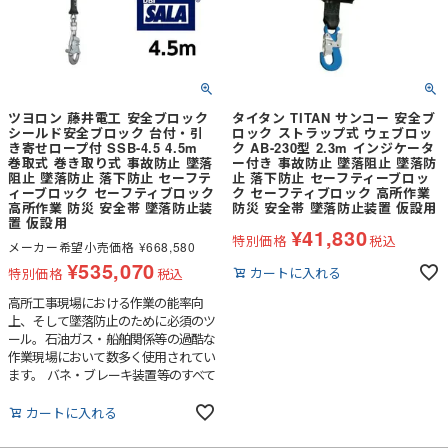
ツヨロン 藤井電工 安全ブロック
タイタン TITAN サンコー 安全ブ
シールド安全ブロック 台付・引
ロック ストラップ式 ウェブロッ
き寄せロープ付 SSB-4.5 4.5m
ク AB-230型 2.3m インジケータ
巻取式 巻き取り式 事故防止 墜落
ー付き 事故防止 墜落阻止 墜落防
阻止 墜落防止 落下防止 セーフテ
止 落下防止 セーフティーブロッ
ィーブロック セーフティブロック
ク セーフティブロック 高所作業
高所作業 防災 安全帯 墜落防止装
防災 安全帯 墜落防止装置 仮設用
置 仮設用
¥
41,830
特別価格
税込
メーカー希望小売価格
¥
668,580
¥
535,070
カートに入れる
特別価格
税込
高所工事現場における作業の能率向
上、そして墜落防止のために必須のツ
ール。石油ガス・船舶関係等の過酷な
作業現場において数多く使用されてい
ます。 バネ・ブレーキ装置等のすべて
の動的部品は、汚れ等の外部からの異
物を寄せつけない密封設計により、最
カートに入れる
高の状態で機能し、過酷な作業環境下
でも、ハウジング内部に配慮する必要