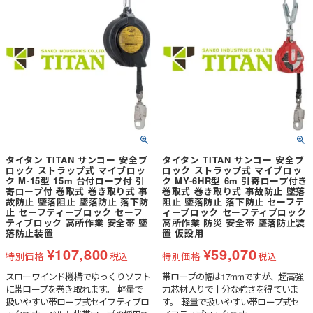
タイタン TITAN サンコー 安全ブ
タイタン TITAN サンコー 安全ブ
ロック ストラップ式 マイブロッ
ロック ストラップ式 マイブロッ
ク M-15型 15m 台付ロープ付 引
ク MY-6HR型 6m 引寄ロープ付き
寄ロープ付 巻取式 巻き取り式 事
巻取式 巻き取り式 事故防止 墜落
故防止 墜落阻止 墜落防止 落下防
阻止 墜落防止 落下防止 セーフテ
止 セーフティーブロック セーフ
ィーブロック セーフティブロック
ティブロック 高所作業 安全帯 墜
高所作業 防災 安全帯 墜落防止装
落防止装置
置 仮設用
¥
107,800
¥
59,070
特別価格
税込
特別価格
税込
スローワインド機構でゆっくりソフト
帯ロープの幅は17mmですが、超高強
に帯ロープを巻き取れます。 軽量で
力芯材入りで十分な強さを得ていま
扱いやすい帯ロープ式セイフティブロ
す。 軽量で扱いやすい帯ロープ式セ