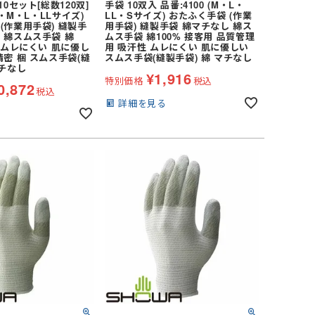
10セット[総数120双]
手袋 10双入 品番:4100 (M・L・
(S・M・L・LLサイズ)
LL・Sサイズ) おたふく手袋 (作業
(作業用手袋) 縫製手
用手袋) 縫製手袋 綿マチなし 綿ス
 綿スムス手袋 綿
ムス手袋 綿100% 接客用 品質管理
性 ムレにくい 肌に優し
用 吸汗性 ムレにくい 肌に優しい
精密 梱 スムス手袋(縫
スムス手袋(縫製手袋) 綿 マチなし
マチなし
¥
1,916
特別価格
税込
0,872
税込
詳細を見る
る