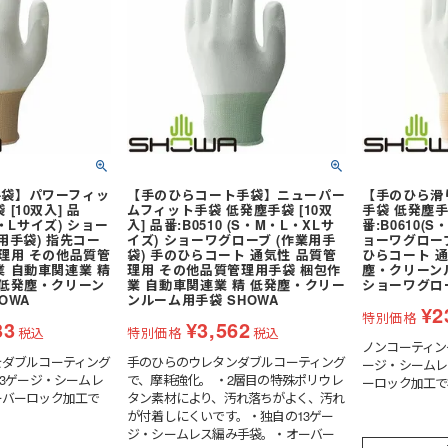
厨房・調理エプロン
ス
襟付きベスト
カマーベスト
スタンドカラー
ウイングカラー
ト
七分袖
クレリックカラー
その他襟型
手袋】パワーフィッ
【手のひらコート手袋】ニューパー
【手のひら滑
スカート・キュロット
[10双入] 品
ムフィット手袋 低発塵手袋 [10双
手袋 低発塵手袋
・M・Lサイズ) ショー
入] 品番:B0510 (S・M・L・XLサ
番:B0610(
用手袋) 指先コー
イズ) ショーワグローブ (作業用手
ョーワグローブ
管理用 その他品質管
袋) 手のひらコート 通気性 品質管
ひらコート 通
タキシード
業 自動車関連業 精
理用 その他品質管理用手袋 梱包作
塵・クリーンル
 低発塵・クリーン
業 自動車関連業 精 低発塵・クリー
ショーワグロ
パンツ
OWA
ンルーム用手袋 SHOWA
¥
2
先芯なし
ット
ワンピース・チュニック
特別価格
33
¥
3,562
税込
特別価格
税込
ー
ノンコーティン
をダブルコーティング
手のひらのウレタンダブルコーティング
ージ・シームレ
パンツ
13ゲージ・シームレ
で、摩耗強化。 ・2層目の特殊ポリウレ
ーロック加工で
ーバーロック加工で
オーバーオール
タン素材により、汚れ落ちがよく、汚れ
が付着しにくいです。・独自の13ゲー
その他衛生用品
ジ・シームレス編み手袋。・オーバー