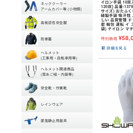
イロン手袋 10双
ネッククーラー
(夏用) タイツ・ス
120双] 品番:137
(通年) 長袖シャツ
アームカバー等 (小物類)
丈)
サイズ) おたふく
高視認性安全服
【特集】熱中症対
縫製手袋 吸汗性
(夏用) ソックス
しい 品質管理 ド
(通年) タイツ・ス
高視認性安全服
アームカバー
密 梱包 運転 イ
グ)
袋) ナイロン マ
防寒着
【特集】高視認性
ヘッドキャップ
(冬用) インナー
¥
58,
特別価格
防寒着
シャツ
タオル
ヘルメット (工
防寒ジャンパー
詳細を見る
パンツ
帽子・キャップ
ヘルメット
防寒ベスト
ツナギ
(工事用・自転車用等)
ヘルメット関連
クリアバイザータ
防寒パンツ
腿ポケット有ズボ
ヘルメット関連商品
前方つば付き
防寒シャツ
(耳あご紐・内装等)
安全靴・作業靴
耳紐・あご紐
MPタイプ (つばな
防寒インナー
安全靴・作業靴
内装 (着装体)
軽作業帽
レインウェア
ハイカットタイプ
帽章
折りたたみタイプ
レインウェア
ローカット・短靴
防災面(フェイスシ
レディース
保護メガネ
墜落静止用器具
つなぎ
ブーツ・半長靴・
クリーンルーム用
墜落静止用器具
パンツ・ズボン
サンダル
安全保護具
熱中症対策グッズ
【特集】納期が早
ヤッケ・かぶり
ルームシューズ (室