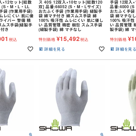
入×12セット[総数
ス 40S 12双入×10セット[総数120
手袋 12双入×
パッツ (七分
(夏用) タイツ・スパッツ (ロン
9 (S・M・L・LL
双] 品番:66052 (S・M・Lサイズ)
品番:4000 
(通年) タイツ・スパッツ (七分
グ)
手袋 (作業用手袋)
おたふく手袋 (作業用手袋) 縫製手
おたふく手袋 
丈)
策グッズ
ネッククーラー・クールバンド
 ムレにくい 肌に優
袋 綿マチ付き 綿スムス手袋 綿
袋 綿マチなし
ライバー 警備 精
100% 吸汗性 ムレにくい 肌に優し
100% 吸汗
パッツ (ロン
(通年) ソックス
レッグカバー
 スムス手袋(縫製手
い 品質管理 精密 梱包 スムス手袋
い 品質管理 
チ付き
(縫製手袋) 綿 マチなし
製手袋) 綿 
安全服
コート
サポーター
(冬用) 防寒ソックス
001
¥
15,492
¥
1
税込
特別価格
税込
特別価格
ブルゾン
バッグ
事用・乗車用等)
防寒コート
詳細を見る
詳細を見
スラックス
防寒ウォーマー
防寒つなぎ
安全ベスト
商品
イプ
シールドヘルメット
防寒スーツ（上下セット）
ン
便利グッズ
全周つば付き
防寒サロペット
ライナー (スチロール)
し)
野球帽タイプ
シールド・バイザー
乗車兼用 (自転車・バイク)
スニーカータイプ
ステッカー
熱中症対策ヘルメット
タイプ
地下足袋
ールド)
保護面・ゴーグル
学童・幼児用
オーバーオール・サロペット
ロング
長靴・ゴム長・レインブーツ
品
保護帽収納用品
ポンチョ
紐なし (スリッポン)
い墜落静止用
ハーネス型 (1丁掛け 第1種)
レインコート
内履き)
インソール