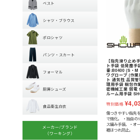
ベスト
カマーエプロン
シャツ・ブラウ
襟なしベスト
シャツ・ブラウス
丸襟ベスト
ポロシャツ
レギュラーカラー
ポロシャツ
ワイドカラー
パンツ・スカー
長袖
オープンカラー
パンツ・スカート
半袖
ボタンダウン
【指先滑り止め
フォーマル
パンツ
ト手袋 低発塵手袋 
番:B0400 (S
フォーマル
ワグローブ (作業
厨房シューズ
ト 通気性 品質
ジャケット
理用手袋 梱包作
密機械工業 弱電
厨房シューズ
ベスト
ルーム用手袋 SH
食品衛生白衣
先芯あり
スカート・キュロ
¥
4,0
特別価格
食品衛生白衣
小物・アクセサリ
傷つきやすい指先
上衣
で強化。 ・独自の
衛生帽子
ス編み手袋。・オ
メーカー/ブランド
裾ほつれ防止。
子供給食衣
（ワーキング）