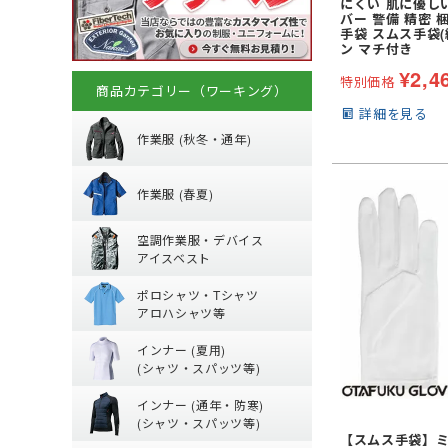
にくい 肌に優し
バー 警備 精密 
手袋 スムス手袋(
ン マチ付き
¥
2,4
特別価格
商品カテゴリー（ワーキング）
秋冬・通年作業
詳細を見る
作業服 (秋冬・通年)
春夏作業着
(秋冬・通年) ジャ
作業服 (春夏)
(秋冬・通年) 上下
空調作業服服 (
【特集】春夏作業
空調作業服・デバイス
(秋冬・通年) つな
(春夏) パンツ・ス
アイスベスト
防寒ウェア
ポロシャツ・Tシ
空調ベスト
(春夏) デニム作業
ポロシャツ・Tシャツ
トレーナー
空調ブルゾン (長袖
鳶服
アロハシャツ等
夏用インナー
ポロシャツ (半袖)
つなぎ・サロペッ
ジャージ
インナー (夏用)
Tシャツ (半袖)
ファンバッテリー
(シャツ・スパッツ等)
通年・防寒イン
【特集】夏用イン
アロハシャツ
バッテリー
インナー (通年・防寒)
(夏用) 長袖シャツ
ジップアップシャツ 
ペルチェベスト・
(シャツ・スパッツ等)
ネッククーラー・
【スムス手袋】ミク
(通年) アンダーウ
(春夏) ワークシャツ
水冷服