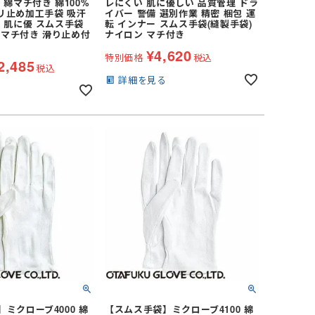
 綿マチ付き 綿100%
レにくい 肌に優しい 品質管理 ドラ
リ止め加工手袋 吸汗
イバー 警備 選別作業 精密 梱包 運
 肌に優 スムス手袋
転 インナー スムス手袋(縫製手袋)
綿 マチ付き 滑り止め付
ナイロン マチ付き
¥
4,620
特別価格
税込
2,485
税込
詳細を見る
る
ミクローブ4000 綿
【スムス手袋】ミクローブ4100 綿