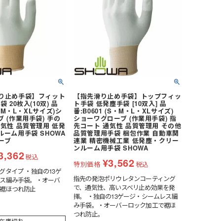
り止め手袋】フィット
【指先滑り止め手袋】トップフィッ
 20枚入(10双) 品
ト手袋 低発塵手袋 [10双入] 品
S・M・L・XLサイズ)シ
番:B0601 (S・M・L・XLサイズ)
 (作業用手袋) 手の
ショーワグローブ (作業用手袋) 指
気性 品質管理用 低発
先コート 通気性 品質管理用 その他
ーム用手袋 SHOWA
品質管理用手袋 梱包作業 自動車関
ーブ
連業 精密機械工業 低発塵・クリー
ンルーム用手袋 SHOWA
3,362
税込
¥
3,562
特別価格
税込
グタイプ ・独自の13ゲ
指先の発泡ポリウレタンコーティング
ス編み手袋。・オーバ
で、通気性、高いスベリ止め効果を発
裾ほつれ防止
揮。 ・独自の13ゲージ・シームレス編
み手袋。・オーバーロック加工で裾ほ
つれ防止。
在庫切れ