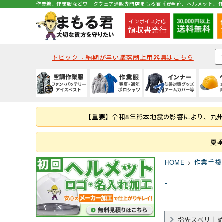
作業着、作業服などワークウェア通販専門店まもる君《安全靴、ヘルメット、作
インボイス対応
領収書発行
トピック：納期が早い墜落制止用器具はこちら
種類から探す
秋冬・通年作業服
夏用インナー
種類から探す
種類から探す
種類から探す
墜落静止用器具
軍手
コックコート・エプロン等
空調ベスト
(秋冬・通年) ジャケッ
(夏用) 半袖シャツ
クリアバイザータイプ
ハイカットタイプ
つなぎ
ハーネス型 (1丁掛け 第
ラバー軍手 (ゴム張り軍
コックコート
【重要】令和8年熊本地震の影響により、九
つなぎ・サロペット
(秋冬・通年) つなぎ
(夏用) タイツ・スパッツ
MPタイプ (つばなし)
ブーツ・半長靴・ロン
ヤッケ・かぶり
ハーネス型 (本体のみ)
化学繊維軍手
胸当てエプロン
作業服の刺繍加工
キャディー帽
ルームシューズ（室内
レインハット
胴ベルト型 (ランヤー
10ゲージ軍手 (薄手)
作務衣・ジンベイ
夏
レディース
消防・レスキュー用
Tシャツ・カットソー
HOME
作業手袋
ファン・バッテリー等
春夏作業服
通年・防寒インナー
ヘルメット関連商品
特徴・機能
特徴・用途から探す
手袋
食品衛生白衣
安全保護具
ファンバッテリーセッ
(春夏) ジャケット
(通年) アンダーウェア
耳紐・あご紐
静電
登山用
革手袋
白衣(セパレート)
保護メガネ
その他 用品
(春夏) つなぎ
(通年) タイツ・スパッツ
帽章
耐油底
レジャー・アウトドア
スムス手袋 (縫製手袋)
衛生帽子(キャスケット
溶接面
指先スベリ止