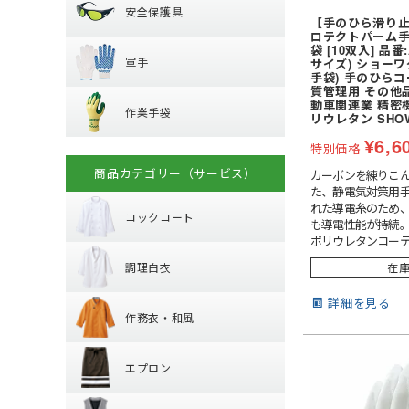
器具 (新規格対応)
安全保護具
レインシューズ
オーバーシューズ
【手のひら滑り止
ハーネス型 (1丁掛け
軍手
ロテクトパーム手
保護メガネ
レインハット
袋 [10双入] 品番:
ハーネス型 (2丁掛け
軍手
サイズ) ショーワ
安全ベスト・タス
手袋) 手のひらコ
ハーネス型 (ラン
作業手袋
ラバー軍手 (ゴム張
溶接面
質管理用 その他
プ)
動車関連業 精密
作業手袋
混紡軍手 (コンボー
腕章
リウレタン SHO
フック・パッド等
革手袋
化学繊維軍手
マスク
¥
6,6
特別価格
背抜き手袋
柱上用 (ワークポ
滑り止めなし軍手
商品カテゴリー（サービス）
カーボンを練りこ
コックコート
スムス手袋 (縫製手
セーフティーブロ
10ゲージ軍手 (薄手
た、静電気対策用手
れた導電糸のため
(安全ブロック)
使い捨て手袋 (使い
火元作業用軍手
コックコート
も導電性能が持続
調理白衣
ポリウレタンコー
耐薬品・耐溶剤
長袖
品もしっかりつか
制電
調理白衣
在
半袖
抜き加工で、通気
作務衣・和風
適。・独自の13ゲ
特殊手袋
長袖
詳細を見る
み手袋。・オーバ
作務衣・和風
半袖
つれ防止。
エプロン
作務衣・ジンベイ
エプロン
和風エプロン・前
ベスト
胸当てエプロン
和風小物・履物・