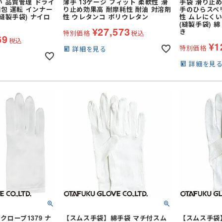
い 品質管理 ドライ
薄手 13ゲージ フィット 柔軟性 滑
手袋 滑り止め
梱包 運転 インナー
り止め効果高 耐摩耗性 耐油 対溶剤
手のひらスベ
縫製手袋) ナイロ
性 ウレタンコ ポリウレタン
性 ムレにくい
(縫製手袋) 
¥
27,573
き
特別価格
税込
69
税込
¥
1
特別価格
詳細を見る
着
詳細を見
ケット
(秋冬・通年) パンツ・スラック
ス
セット
(秋冬・通年) デニム作業着
ファン・バッテリー)・アイスベスト
服
(春夏) ジャケット
ぎ
(秋冬・通年) サロペット
ラックス
(春夏) 上下セット
電熱ウェア
ャツ・アロハシャツ等
空調ブルゾン (半袖)
着
(春夏) つなぎ・サロペット
)
空調パンツ
ガーデンウェア
ポロシャツ (長袖)
ト
フルハーネス対応
レディース
Tシャツ (長袖)
セット
ファン
ナー
ナー
(夏用) 半袖シャツ
ジップアップシャツ (半袖)
メンテナンス用品
(夏用) タイツ・スパッツ (ショー
(長袖)
(春夏) ワークシャツ (半袖)
冷却作業着
アイスベスト
ト)
アームカバー等 (小物類)
ローブ1379 ナ
【スムス手袋】綿手袋 マチ付スム
【スムス手袋】
ェア
(通年) 半袖シャツ
 (長袖)