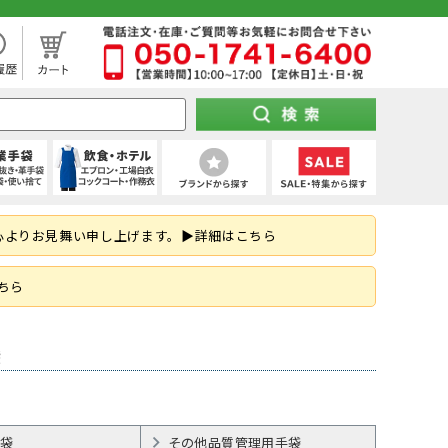
処分市（仕入れ過ぎてしまった商品を大特価セール）
袖)
下セット
スパッツ (ショート)
靴タイプ
け 第1種)
ー)
ト
空調パンツ
(秋冬・通年) デニム作業着
(夏用) タイツ・スパッツ (七分丈)
全周つば付き
地下足袋
ポンチョ
ハーネス型 (2丁掛け 第2種)
特紡軍手 (トクボー)
厨房シューズ・調理長靴・サンダル
心よりお見舞い申し上げます。▶詳細はこちら
掛け)
手
・三角巾
トレーナー
乗車兼用
紐なし（スリッポン）
レインスーツ（上下セット）
胴ベルト型 (2丁掛け)
7ゲージ軍手 (厚手)
ネクタイ・スカーフ
はお済ですか？防災用品特集！
ズ
クポジショニング)
・アクセサリー
熱中症対策ヘルメット
紳士靴
柱上用 (ワークポジショニング)
アウトドア用軍手
和帽子
ちら
(ロリップ等)
ンパー
オーダーヘルメット (名入れ印刷)
納期の早い墜落制止用器具特集
空調服
可能な墜落静止用器具特集！
袋
ト
ツ
メンテナンス用品
(春夏) デニム作業着
(通年) タイツ・スパッツ (七分丈)
シールド・バイザー
JSAA規格
釣り
コーディング手袋
子供給食衣
スキ
工具差し・収納用品
る君のお得情報メディア
ツ
シールド)
使い切り手袋)
付き)
鳶服
(冬用) 上下セット
保護面・ゴーグル
耐踏抜き
耐切創手袋
衛生帽子(ショートタイプ)
防災面 (フェイスシールド)
袋
その他品質管理用手袋