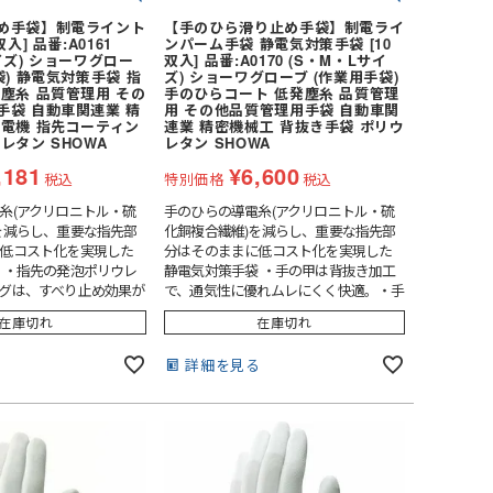
め手袋】制電ライント
【手のひら滑り止め手袋】制電ライ
入] 品番:A0161
ンパーム手袋 静電気対策手袋 [10
イズ) ショーワグロー
双入] 品番:A0170 (S・M・Lサイ
袋) 静電気対策手袋 指
ズ) ショーワグローブ (作業用手袋)
塵糸 品質管理用 その
手のひらコート 低発塵糸 品質管理
手袋 自動車関連業 精
用 その他品質管理用手袋 自動車関
弱電機 指先コーティン
連業 精密機械工 背抜き手袋 ポリウ
レタン SHOWA
レタン SHOWA
,181
¥
6,600
税込
特別価格
税込
糸(アクリロニトル・硫
手のひらの導電糸(アクリロニトル・硫
を減らし、重要な指先部
化銅複合繊維)を減らし、重要な指先部
低コスト化を実現した
分はそのままに低コスト化を実現した
 ・指先の発泡ポリウレ
静電気対策手袋 ・手の甲は背抜き加工
グは、すべり止め効果が
で、通気性に優れムレにくく快適。・手
高くムレや圧迫感があり
のひらの発泡ポリウレタンコーティング
在庫切れ
在庫切れ
の13ゲージ・シームレ
で、小さな部品もしっかりつかめま
オーバーロック加工で
す。・独自の13ゲージ・シームレス編み
る
詳細を見る
・左右兼用タイプ
手袋。・オーバーロック加工で裾ほつ
れ防止。