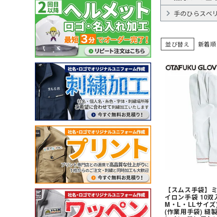
ガーデンウェア
(冬用) 防寒ソックス
軽量
耐薬品・耐溶剤
ヘアネット
マスク
クリーンルーム用品
手のひらスベ
特殊手袋
並び替え
新着順
アイスベスト・水冷服
ポロシャツ・Tシャツ等
小物
特徴・機能
特徴・用途から探す
メーカー・おすすめ業種か
ペルチェベスト・冷却
ポロシャツ (半袖)
ネッククーラー・クー
工事用・建設土木用
園芸・造園業
住商モンブラン
ら探す
水冷服
アロハシャツ
サポーター
防災用・消防用
運輸・物流業
チトセ(arbe)
(春夏) ワークシャツ (長
帽子・キャップ
通気孔あり
接客サービス業
Lee
薬品対応
ウェイター向け
【スムス手袋】ミク
イロン手袋 10双入 
M・L・LLサイズ
(作業用手袋) 縫