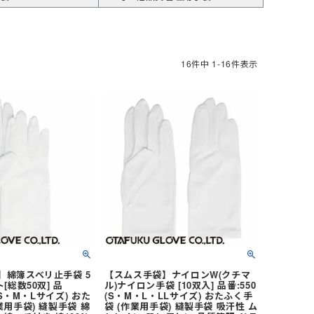
レディース
女性・子供用
低発塵・クリーンルーム用手袋
ズ
16
件中
1
-
16
件表示
冷剤)
ーム
インナーベスト・スペーサー
Tシャツ (長袖)
ヘッドキャップ
狭所作業
食品加工業
サーヴォ(Servo)
 (長袖)
)
マックス)
(春夏) ワークシャツ (半袖)
マスク
防寒
介護・福祉業
トムス(TOMS)
ークシャツ (長袖)
ッズ用
耐熱・耐候性
CROCS(クロックス)
ホテル・旅館向け
】綿簿スベリ止手袋 5
【スムス手袋】ナイロンW(クチマ
[総数50双] 品
ル)ナイロン手袋 [10双入] 品番:550
 (S・M・Lサイズ) おた
(S・M・L・LLサイズ) おたふく手
業用手袋) 縫製手袋 綿
袋 (作業用手袋) 縫製手袋 吸汗性 ム