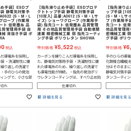
レインスーツ（上下セット）
紳士靴
め手袋】ESDプ
【指先滑り止め手袋】ESDプロテ
【指先滑り止
 第2種)
ハーネス型 (2丁掛け 第1種)
袋 静電気対策手
クトトップ手袋 静電気対策手袋
ップ手袋 [10双
レーザー保護メガネ
上着・ジャケット
A0622 (S・M・L
[10双入] 品番:A0612 (S・M・Lサ
(S・M・Lサ
 第2種)
ハーネス型 (本体のみ)
グローブ (作業用
イズ) ショーワグローブ (作業用手
ブ (作業用手
キ
工具差し・収納用品
ート 低発塵糸 品
袋) 指先コート 低発塵糸 品質管理
先コート 低発
ヤード・ロー
胴ベルト型
り軍手)
純綿軍手
胸章・ワッペン
品質管理用手袋 自
用 その他品質管理用手袋 自動車関
他品質管理用
機械 背抜き手袋 ポ
連業 精密機械工業 弱 指先コーティ
密機械工業 
)
特紡軍手 (トクボー)
防災面 (フェイスシールド)
WA
ング手袋 ポリウレタン SHOWA
グ手袋 ポリウ
付属品
傾斜面用 (ワークポジショニン
人造皮革手袋 (合皮)
滑り止め軍手 (ビニボツ)
グ)
00
作業ベルト・作業エプロン
¥
5,522
¥
6
税込
特別価格
税込
特別価格
コーディング手袋
ジショニング)
消防・レスキュー用
7ゲージ軍手 (厚手)
んだ導電糸を採用し
カーボンを練りこんだ導電糸を採用し
手のひらの導電
袋)
ゴム手袋・ビニール手袋
ック
)
袋 ・洗濯耐性に優
親綱・関連用品 (ロリップ等)
13ゲージ軍手 (薄手)
た、静電気対策用手袋 ・洗濯耐性に優
化銅複合繊維)
、繰り返しの洗濯で
れた導電糸のため、繰り返しの洗濯で
分はそのままに
切り手袋)
耐切創手袋
アウトドア用軍手
。・手のひらの発泡
も導電性能が持続。・指先の発泡ポリ
静電気対策手袋
ティングで、小さな部
ウレタンコーティングは、すべり止め効
タンコーティン
耐熱・耐火手袋
七分袖
めます。・手の甲は背
果があり、透湿性が高くムレや圧迫感が
あり、透湿性が
低発塵・クリーンルーム用手袋
庫切れ
在庫切れ
性に優れムレにくく快
ありません。・独自の13ゲージ・シー
ません。・独自
ージ・シームレス編
ムレス編み手袋。・オーバーロック加
ス編み手袋。・
七分袖
詳細を見る
詳細を見
ーロック加工で裾ほ
工で裾ほつれ防止。・左右兼用タイ
裾ほつれ防止。
プ。
（上衣）
和風・鯉口シャツ
掛
和風パンツ・スカート（下衣）
サロンエプロン
アクセサリー