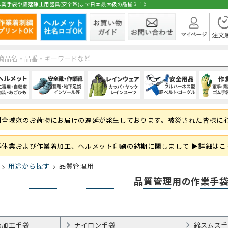
業手袋や墜落静止用器具(安全帯)まで日本最大級の品揃え！》
在庫
ト
1種)
手)
空調ブルゾン (半袖)
(秋冬・通年) パンツ・スラックス
(夏用) 長袖シャツ
シールドヘルメット
スニーカータイプ
オーバーオール・サロペット
ハーネス型 (1丁掛け 第2種)
純綿軍手
シャツ・ブラウス
空調ブルゾン (長
(秋冬・通年) 上
(夏用) タイツ・
前方つば付き
ローカット・短
パンツ・ズボン
ハーネス型 (2丁掛
混紡軍手 (コンボ
パンツ・スカー
州全域宛のお荷物にお届けの遅延が発生しております。被災された皆様に
 (ロング)
グ
フルハーネス対応
(秋冬・通年) サロペット
(夏用) ソックス
野球帽タイプ
長靴・ゴム長・レインブーツ
レインコート
ハーネス型 (ランヤード・ロープ)
滑り止め軍手 (ビニボツ)
サロンエプロン
大きいサイズ
防寒ウェア
軽作業帽
サンダル
レインシューズ
胴ベルト型 (1丁
滑り止めなし軍
帽子・キャップ
準備
履き）
ド・ロープ類)
折りたたみタイプ
インソール
上着・ジャケット
フック・パッド等付属品
13ゲージ軍手 (薄手)
和風エプロン・前掛
紙帽子
オーバーシュー
傾斜面用 (ワー
火元作業用軍手
和風小物・履物
季休業および作業着加工、ヘルメット印刷の納期に関しまして ▶詳細はこ
学童・幼児用
セーフティーブロック
スウェット・パーカー・トレーナー
大きいサイズ
親綱・関連用品 
ブルゾン・ジャ
用途から探す
品質管理用
(安全ブロック)
即納
品質管理用の作業手
ト
ファン
(春夏) パンツ・スラックス
(通年) 半袖シャツ
ライナー (スチロール)
幅広タイプ(4E)
通学、通勤、自転車
人造皮革手袋 (合皮)
パンツ
バッテリー
(春夏) 上下セッ
(通年) 長袖シャ
内装 (着装体)
JIS規格
現場作業・農業
背抜き手袋
オーバーオール
レーザー保護メガネ
安全ベスト・タ
まも
 (ロング)
型)
(春夏) サロペット
(通年) ソックス
ステッカー
耐滑性
レディース・キッズ
ゴム手袋・ビニール手袋
衛生帽子(キャップタイプ)
高視認性安全服
(通年) 長袖シャ
防災面 (フェイス
耐熱性
使い捨て手袋 (
衛生帽子(ケープ
胸章・ワッペン
腕章
保護メガネ
め加工手袋
ナイロン手袋
綿スムス手