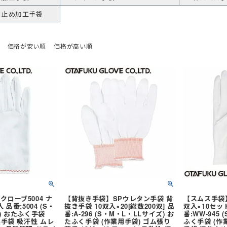
ジャージ
防寒ウォーマー
防寒
耐熱・耐火手袋
大きいサイズ
大きいサイズ
制電
作業ベルト・作業エプロン
保護帽収納用品
熱中症対策グッ
リ止め加工手袋
価格が安い順
価格が高い順
作業着
ルバンド
アイスベスト
ポロシャツ (長袖)
アームカバー
電気設備用
農業
KAZEN(カゼン)
アイスパック (保
Tシャツ (半袖)
レッグカバー
炉前・溶接作業
水産・漁業
セブンユニフォ
ジップアップシャツ (半袖)
タオル
自転車・バイク
自動車関連業
ボンユニ(ボストン商会)
ジップアップシャツ
バッグ
熱中症対策 (遮熱
品質管理用
FACEMIX(ボン
袖)
(秋冬・通年) ワークシャツ (半袖)
ベルト
通気孔なし
小ロット
アイトス（AITOZ）
(秋冬・通年) ワ
軽量
レディース・キ
桑和(SOWA)
雨だれ防止溝
ベーカリー・パン屋向け
簡単調節
和食・割烹向け
ローブ5004 ナ
【背抜き手袋】SPウレタン手袋 背
【スムス手袋
品番:5004 (S・
抜き手袋 10双入×20[総数200双] 品
双入×10セット
) おたふく手袋
番:A-296 (S・M・L・LLサイズ) お
番:WW-945
製手袋 吸汗性 ムレ
たふく手袋 (作業用手袋) ゴム張り
ふく手袋 (作