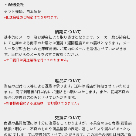
・配送会社
ヤマト運輸、日本郵便
※配送会社のご指定はできかねます。
納期について
基本的にメーカー及び卸会社より取り寄せとなります。メーカー及び卸会社
にて在庫のある商品のお届けは通常１週間程度でのお届けとなります。メー
カー及び卸会社への在庫確認後にご案内のメールを送信させていただきま
す。当店からのメールを必ずご確認ください。
※土日祝日は発送業務を行っておりません。
返品について
当店の出荷ミス等による返品は承ります。送料は当店が負担させていただき
ます。 商品到着後8日以内にご連絡をお願いいたします。また、初期不良の
場合は交換対応のみとさせていただきます。
※お客様都合による返品は一切お受けできません。
交換について
商品の品質管理には十分に注意をしておりますが、不具合のある商品(到着前
破損・明らかに不良のものや商品情報の表記に著しいミスや漏れがあったも
の)に関しましては交換対応させていただきます。この場合の送料は当店が負