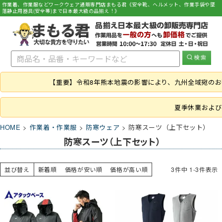
作業着、作業服などワークウェア通販専門店まもる君《安全靴、ヘルメット、作業手袋や墜
落静止用器具(安全帯)まで日本最大級の品揃え！》
【重要】令和8年熊本地震の影響により、九州全域宛の
夏季休業および
HOME
作業着・作業服
防寒ウェア
防寒スーツ（上下セット）
防寒スーツ（上下セット）
並び替え
新着順
価格が安い順
価格が高い順
3
件中
1
-
3
件表示