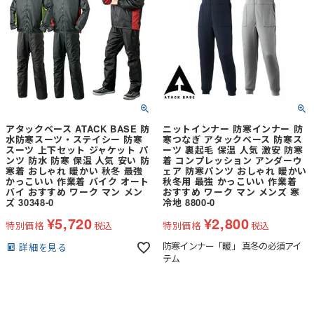
アタックベース ATACK BASE 防
ニットインナー 防寒インナー 防
水防寒スーツ・ステイシー 防寒
寒つなぎ アタックベース 防寒ス
スーツ 上下セット ジャケット パ
ーツ 裏起毛 保温 人気 激安 防寒
ンツ 防水 防寒 保温 人気 安い 防
着 コンプレッション アンダーウ
寒着 おしゃれ 暖かい 秋冬 最強
ェア 防寒パンツ おしゃれ 暖かい
かっこいい 作業着 バイク オート
秋冬用 最強 かっこいい 作業着
バイ おすすめ ワーク マン メン
おすすめ ワーク マン メンズ 寒
ズ 30348-0
冷地 8800-0
¥
5,720
¥
2,800
特別価格
税込
特別価格
税込
防寒インナー「暖」 真冬の必須アイ
詳細を見る
テム