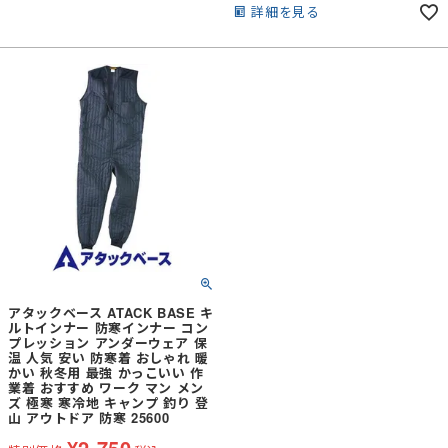
詳細を見る
アタックベース ATACK BASE キ
ルトインナー 防寒インナー コン
プレッション アンダーウェア 保
温 人気 安い 防寒着 おしゃれ 暖
かい 秋冬用 最強 かっこいい 作
業着 おすすめ ワーク マン メン
ズ 極寒 寒冷地 キャンプ 釣り 登
山 アウトドア 防寒 25600
¥
2,750