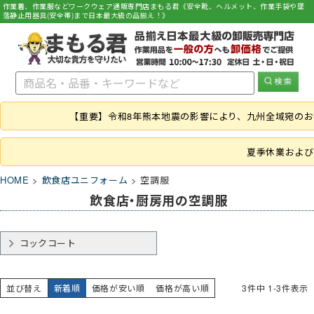
作業着、作業服などワークウェア通販専門店まもる君《安全靴、ヘルメット、作業手袋や墜
落静止用器具(安全帯)まで日本最大級の品揃え！》
【重要】令和8年熊本地震の影響により、九州全域宛の
夏季休業および
HOME
飲食店ユニフォーム
空調服
飲食店・厨房用の空調服
コックコート
並び替え
新着順
価格が安い順
価格が高い順
3
件中
1
-
3
件表示