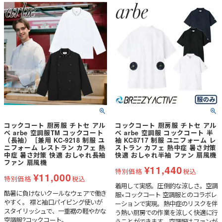
コックコート 厨房服 チトセ アル
コックコート 厨房服 チトセ アル
ベ arbe 空調服TM コックコート
ベ arbe 空調服 コックコート 半
（長袖）［兼用 KC-9218 制服 ユ
袖 KC8717 制服 ユニフォーム レ
ニフォーム レストラン カフェ 熱
ストラン カフェ 熱中症 暑さ対策
中症 暑さ対策 快適 おしゃれ長袖
快適 おしゃれ半袖 ファン 扇風機
ファン 扇風機
¥
11,440
特別価格
税込
¥
11,000
特別価格
税込
着用して実感。圧倒的な涼しさ。空調
酷暑に負けないクールなウェアで働き
服×コックコート 空調服とのコラボレ
やすく。 襟と袖口パイピング使いが
ーションで実現。熱中症のリスクを伴
スタイリッシュで、一重裾の軽やかな
う熱い厨房での作業を涼しく快適に行
空調服?コックコート。
うことができます。空調服はファンが