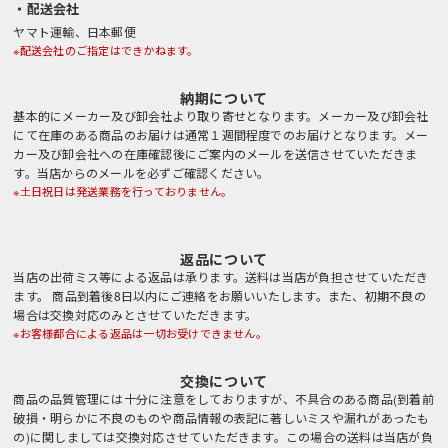
・配送会社
ヤマト運輸、日本郵便
※配送会社のご指定はできかねます。
納期について
基本的にメーカー及び卸会社より取り寄せとなります。メーカー及び卸会社
にて在庫のある商品のお届けは通常１週間程度でのお届けとなります。メー
カー及び卸会社への在庫確認後にご案内のメールを送信させていただきま
す。当店からのメールを必ずご確認ください。
※土日祝日は発送業務を行っておりません。
返品について
当店の出荷ミス等による返品は承ります。送料は当店が負担させていただき
ます。 商品到着後8日以内にご連絡をお願いいたします。また、初期不良の
場合は交換対応のみとさせていただきます。
※お客様都合による返品は一切お受けできません。
交換について
商品の品質管理には十分に注意をしておりますが、不具合のある商品(到着前
破損・明らかに不良のものや商品情報の表記に著しいミスや漏れがあったも
の)に関しましては交換対応させていただきます。この場合の送料は当店が負