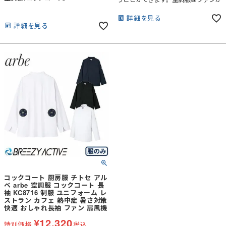
服の中に外気を取り込みその空気が服
と体の間を平行に流れます。その過程
詳細を見る
詳細を見る
でかいた汗を瞬時に蒸発させます。体
は気化熱により冷え、服の中を通った
暖かく湿った空気は襟元と袖口から排
出されます。
コックコート 厨房服 チトセ アル
ベ arbe 空調服 コックコート 長
袖 KC8716 制服 ユニフォーム レ
ストラン カフェ 熱中症 暑さ対策
快適 おしゃれ長袖 ファン 扇風機
¥
12,320
特別価格
税込