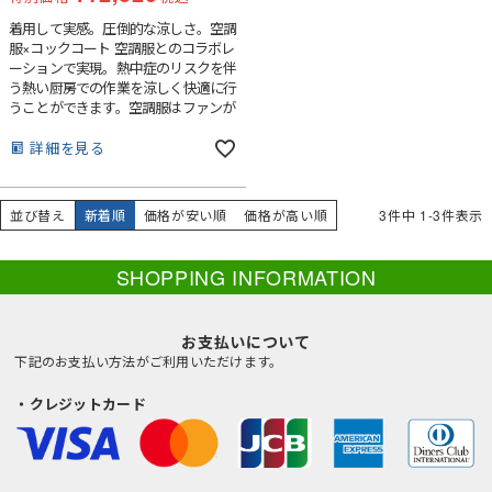
着用して実感。圧倒的な涼しさ。空調
服×コックコート 空調服とのコラボレ
ーションで実現。熱中症のリスクを伴
う熱い厨房での作業を涼しく快適に行
うことができます。空調服はファンが
服の中に外気を取り込みその空気が服
と体の間を平行に流れます。その過程
詳細を見る
でかいた汗を瞬時に蒸発させます。体
は気化熱により冷え、服の中を通った
暖かく湿った空気は襟元と袖口から排
並び替え
新着順
価格が安い順
価格が高い順
3
件中
1
-
3
件表示
出されます。
SHOPPING INFORMATION
お支払いについて
下記のお支払い方法がご利用いただけます。
・クレジットカード