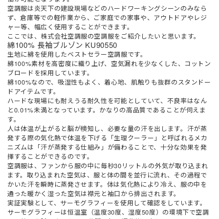
空調服は炎天下の建設現場などのハードワーキングシーンのみなら
ず、倉庫等での軽作業から、ご家庭での家事や、アウトドアやレジ
ャー等、幅広く使用することができます。
ここでは、株式会社空調服の空調服をご紹介したいと思います。
綿100% 長袖ブルゾン KU90550
生地に綿を使用したベストセラー空調服です。
綿100%素材を高密度に織り上げ、空気漏れを少なくした、コットン
ブロードを採用しています。
綿100%なので、吸湿性もよく、着心地、肌触りも抜群のスタンドー
ドアイテムです。
ハードな現場にも耐えうる耐久性を可能としていて、不良率はなん
と0.01%未満となっています。かなりの高品質であることが伺えま
す。
人は体温が上がると脳が検知し、必要な量の汗を出します。汗が蒸
発する際の気化熱で体温を下げる「生理クーラー」と呼ばれるメカ
ニズムは「汗が蒸発する仕組み」が備わることで、十分な効果を発
揮することができるのです。
空調服は、ファンから服の中に毎秒30リットルの外気が取り込まれ
ます。取り込まれた空気は、服と体の間を並行に流れ、その過程で
かいた汗を瞬時に蒸発させます。体は気化熱により冷え、服の中を
通った暖かく湿った空気は襟元と袖口から排出されます。
実証実験として、サーモグラフィーを使用して確認をしています。
サーモグラフィーは恒温室（温度30度、湿度50度）の環境下で空調