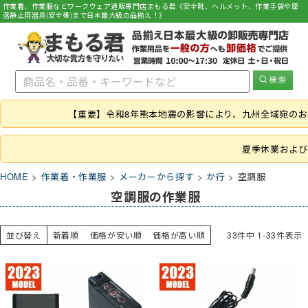
作業着、作業服などワークウェア通販専門店まもる君《安全靴、ヘルメット、作業手袋や墜
落静止用器具(安全帯)まで日本最大級の品揃え！》
【重要】令和8年熊本地震の影響により、九州全域宛の
夏季休業および
HOME
作業着・作業服
メーカーから探す
か行
空調服
空調服の作業服
並び替え
新着順
価格が安い順
価格が高い順
33
件中
1
-
33
件表示