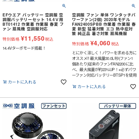
EFウエア バッテリー 空調服 空
空調服 ファン 単体 ワンタッチパ
調服バッテリーセット 14.4Ｖ用
ワーファン(2個) 2020年モデル
BT01412 作業着 作業服 春夏 フ
FAN2400SPBB 作業着 作業服 春
ァン 扇風機 空調服対応
夏 新型 猛暑対策 エコ 熱中症対
策 純正品 暑さ対策 扇風機服
¥
11,550
特別価格
税込
¥
4,060
特別価格
税込
14.4Vターボモード搭載！
とにかく涼しく！パワーを求める方に
オススメ!! 最大風量30.0L/秒(ファン1
個あたり)従来のファンFAN2200に比
べ、最大風量が約23%UP！※必ずパワ
ーファン対応バッテリーBTSP1を使用
してください。他の組み合わせで使用
カートに入れる
すると不具合が起こる場合がありま
カートに入れる
す。