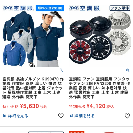
空調服 長袖ブルゾン KU90470 作
空調服 ファン 空調服用 ワンタッ
業着 作業服 春夏 涼しい 快適 猛
チファン 2個 FAN2200 作業着 作
暑対策 熱中症対策 上着 ジャケッ
業服 春夏 涼しい 熱中症対策 快
ト 扇風機作業服 工事 土木 土建
適 猛暑対策 工事 土木 土建 建設
建設 外作業 炎天下
外作業 炎天下
¥
5,630
¥
4,120
特別価格
税込
特別価格
税込
詳細を見る
詳細を見る