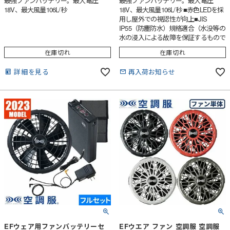
最強ファンバッテリー。最大電圧
最強ファンバッテリー。最大電圧
18V、最大風量106L/秒
18V、最大風量106L/秒 ■赤色LEDを採
用し屋外での視認性が向上■JIS
IP55（防塵防水）規格適合（水没等の
水の浸入による故障を保証するもので
はありません）■9段階のバッテリー
在庫切れ
在庫切れ
残量表示機能付
詳細を見る
再入荷お知らせ
EFウェア用ファンバッテリーセ
EFウエア ファン 空調服 空調服