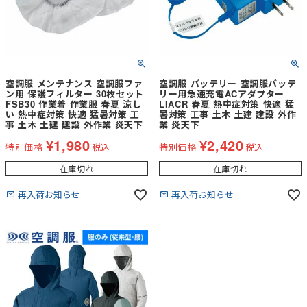
空調服 メンテナンス 空調服ファ
空調服 バッテリー 空調服バッテ
ン用 保護フィルター 30枚セット
リー用急速充電ACアダプター
FSB30 作業着 作業服 春夏 涼し
LIACR 春夏 熱中症対策 快適 猛
い 熱中症対策 快適 猛暑対策 工
暑対策 工事 土木 土建 建設 外作
事 土木 土建 建設 外作業 炎天下
業 炎天下
¥
1,980
¥
2,420
特別価格
税込
特別価格
税込
在庫切れ
在庫切れ
再入荷お知らせ
再入荷お知らせ