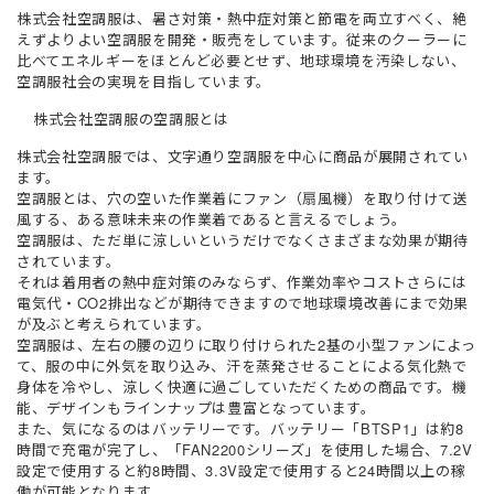
株式会社空調服は、暑さ対策・熱中症対策と節電を両立すべく、絶
えずよりよい空調服を開発・販売をしています。従来のクーラーに
比べてエネルギーをほとんど必要とせず、地球環境を汚染しない、
空調服社会の実現を目指しています。
株式会社空調服の空調服とは
株式会社空調服では、文字通り空調服を中心に商品が展開されてい
ます。
空調服とは、穴の空いた作業着にファン（扇風機）を取り付けて送
風する、ある意味未来の作業着であると言えるでしょう。
空調服は、ただ単に涼しいというだけでなくさまざまな効果が期待
されています。
それは着用者の熱中症対策のみならず、作業効率やコストさらには
電気代・CO2排出などが期待できますので地球環境改善にまで効果
が及ぶと考えられています。
空調服は、左右の腰の辺りに取り付けられた2基の小型ファンによっ
て、服の中に外気を取り込み、汗を蒸発させることによる気化熱で
身体を冷やし、涼しく快適に過ごしていただくための商品です。機
能、デザインもラインナップは豊富となっています。
また、気になるのはバッテリーです。バッテリー「BTSP1」は約8
時間で充電が完了し、「FAN2200シリーズ」を使用した場合、7.2V
設定で使用すると約8時間、3.3V設定で使用すると24時間以上の稼
働が可能となります。