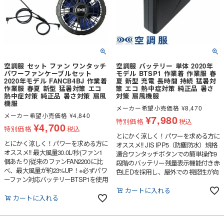
空調服 セット ファン ワンタッチ
空調服 バッテリー 単体 2020年
パワーファンケーブルセット
モデル BTSP1 作業着 作業服 春
2020年モデル FANCB4BJ 作業着
夏 新型 充電 長時間 持続 猛暑対
作業服 春夏 新型 猛暑対策 エコ
策 エコ 熱中症対策 純正品 暑さ
熱中症対策 純正品 暑さ対策 扇風
対策 扇風機服
機服
メーカー希望小売価格
¥
8,470
メーカー希望小売価格
¥
4,840
¥
7,980
特別価格
税込
¥
4,700
特別価格
税込
とにかく涼しく！パワーを求める方に
とにかく涼しく！パワーを求める方に
オススメ!! JIS IPP5（防塵防水）規格
オススメ!! 最大風量30.0L/秒(ファン1
適合ワンタッチボタンでの簡単操作9
個あたり)従来のファンFAN2200に比
段階のバッテリー残量表示機能付き赤
べ、最大風量が約23%UP！※必ずパワ
色LEDを採用し、屋外での視認性が向
ーファン対応バッテリーBTSP1を使用
上しました。※パワーファン
してください。他の組み合わせで使用
FAN2400SPBBをご使用になる場合は
カートに入れる
すると不具合が起こる場合がありま
カートに入れる
必ずパワーファン対応バッテリー
す。
BTSP1を使用してください。他の組
み合わせで使用すると不具合が起こる