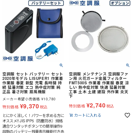
場合があります。
空調服 セット バッテリー セット
空調服 メンテナンス 空調服ファ
2020年モデル LISUPER1 作業着
ン用 火花ガード金属フィルター
作業服 春夏 新型 充電 長時間 持
FMT500S 作業着 作業服 春夏 涼
続 猛暑対策 エコ 熱中症対策 純
しい 熱中症対策 快適 猛暑対策
正品 暑さ対策 扇風機服
工事 土木 土建 建設 外作業 炎天
下
メーカー希望小売価格
¥
10,780
¥
2,740
¥
9,370
特別価格
税込
特別価格
税込
カートに入れる
とにかく涼しく！パワーを求める方に
オススメ!! JIS IPP5（防塵防水）規格
適合ワンタッチボタンでの簡単操作9
段階のバッテリー残量表示機能付き赤