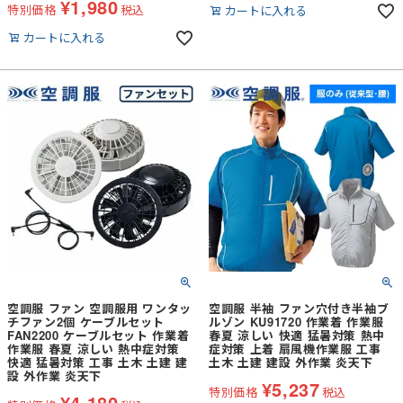
¥
1,980
特別価格
税込
カートに入れる
カートに入れる
空調服 ファン 空調服用 ワンタッ
空調服 半袖 ファン穴付き半袖ブ
チファン2個 ケーブルセット
ルゾン KU91720 作業着 作業服
FAN2200 ケーブルセット 作業着
春夏 涼しい 快適 猛暑対策 熱中
作業服 春夏 涼しい 熱中症対策
症対策 上着 扇風機作業服 工事
快適 猛暑対策 工事 土木 土建 建
土木 土建 建設 外作業 炎天下
設 外作業 炎天下
¥
5,237
特別価格
税込
¥
4,180