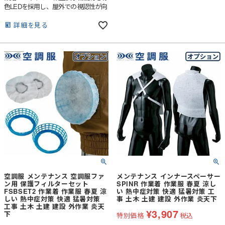
色LEDを採用し、屋外での視認性が向
上しました。※パワーファン
FAN2400SPBBをご使用になる場合は
詳細を見る
必ずパワーファン対応バッテリー
BTSP1を使用してください。他の組
み合わせで使用すると不具合が起こる
場合があります。
空調服 メンテナンス 空調服ファ
メンテナンス インナースペーサー
ン用 保護フィルターセット
SPINR 作業着 作業服 春夏 涼し
FSBSET2 作業着 作業服 春夏 涼
い 熱中症対策 快適 猛暑対策 工
しい 熱中症対策 快適 猛暑対策
事 土木 土建 建設 外作業 炎天下
工事 土木 土建 建設 外作業 炎天
¥
3,907
下
特別価格
税込