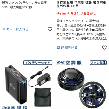
き作業服用 作業着 猛暑 暑さ対策
最強ファンバッテリー。最大電圧
屋外作業 EF用
18V、最大風量106L/秒
¥
21,780
特別価格
税込
最強ファンバッテリー。最大電圧
18V、最大風量106L/秒 ■赤色LEDを採
カートに入れる
用し屋外での視認性が向上■5段階出
力切り替えが可能■JIS IP55（防塵防
水）規格適合（水没等の水の浸入によ
る故障を保証するものではありませ
ん）■9段階のバッテリー残量表示機
詳細を見る
能付