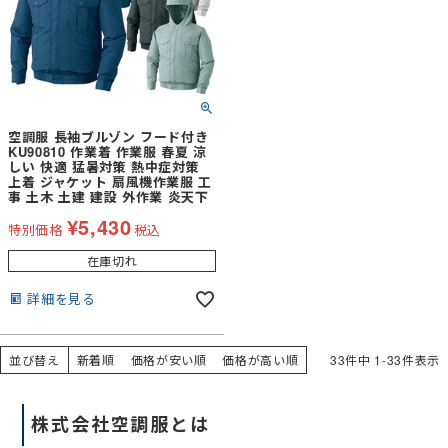
空調服 長袖ブルゾン フード付き
KU90810 作業着 作業服 春夏 涼
しい 快適 猛暑対策 熱中症対策
上着 ジャケット 扇風機作業服 工
事 土木 土建 建設 外作業 炎天下
¥
5,430
特別価格
税込
在庫切れ
詳細を見る
並び替え
新着順
価格が安い順
価格が高い順
33
件中
1
-
33
件表示
株式会社空調服とは