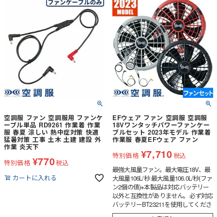
空調服 ファン 空調服用 ファンケ
EFウェア ファン 空調服 空調服
ーブル単品 RD9261 作業着 作業
18Vワンタッチパワーファンケー
服 春夏 涼しい 熱中症対策 快適
ブルセット 2023年モデル 作業着
猛暑対策 工事 土木 土建 建設 外
作業服 春夏EFウェア ファン
作業 炎天下
¥
7,710
特別価格
税込
¥
770
特別価格
税込
最強大風量ファン。最大電圧18V、最
カートに入れる
大風量106L/秒 最大風量106.0L/秒(ファ
ン2個の値)※本製品は対応バッテリー
以外と互換性がありません。必ず対応
バッテリーBT23211を使用してくださ
い。他の組み合わせで使用すると不具