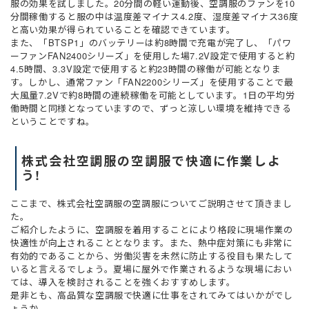
服の効果を試しました。20分間の軽い運動後、空調服のファンを10
分間稼働すると服の中は温度差マイナス4.2度、湿度差マイナス36度
と高い効果が得られていることを確認できています。
また、「BTSP1」のバッテリーは約8時間で充電が完了し、「パワ
ーファンFAN2400シリーズ」を使用した場7.2V設定で使用すると約
4.5時間、3.3V設定で使用すると約23時間の稼働が可能となりま
す。しかし、通常ファン「FAN2200シリーズ」を使用することで最
大風量7.2Vで約8時間の連続稼働を可能としています。1日の平均労
働時間と同様となっていますので、ずっと涼しい環境を維持できる
ということですね。
株式会社空調服の空調服で快適に作業しよ
う!
ここまで、株式会社空調服の空調服についてご説明させて頂きまし
た。
ご紹介したように、空調服を着用することにより格段に現場作業の
快適性が向上されることとなります。また、熱中症対策にも非常に
有効的であることから、労働災害を未然に防止する役目も果たして
いると言えるでしょう。夏場に屋外で作業されるような現場におい
ては、導入を検討されることを強くおすすめします。
是非とも、高品質な空調服で快適に仕事をされてみてはいかがでし
ょうか。