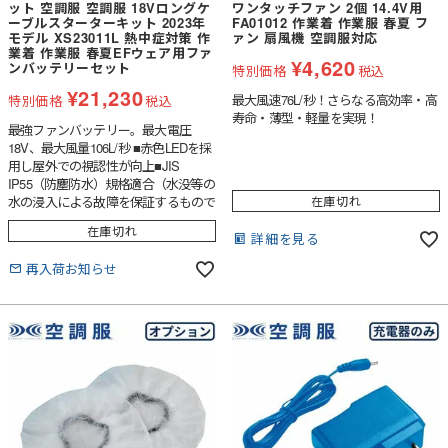
ット 空調服 空調服 18Vロングケ
ワンタッチファン 2個 14.4V用
ーブルスターターキット 2023年
FA01012 作業着 作業服 春夏 フ
モデル XS23011L 熱中症対策 作
ァン 扇風機 空調服対応
業着 作業服 春夏EFウェア用ファ
¥
4,620
ンバッテリーセット
特別価格
税込
¥
21,230
最大風速76L/秒！さらなる高効率・高
特別価格
税込
寿命・薄型・軽量を実現！
最強ファンバッテリー。最大電圧
18V、最大風量106L/秒 ■赤色LEDを採
用し屋外での視認性が向上■JIS
IP55（防塵防水）規格適合（水没等の
水の浸入による故障を保証するもので
在庫切れ
はありません）■9段階のバッテリー
在庫切れ
残量表示機能付
詳細を見る
再入荷お知らせ