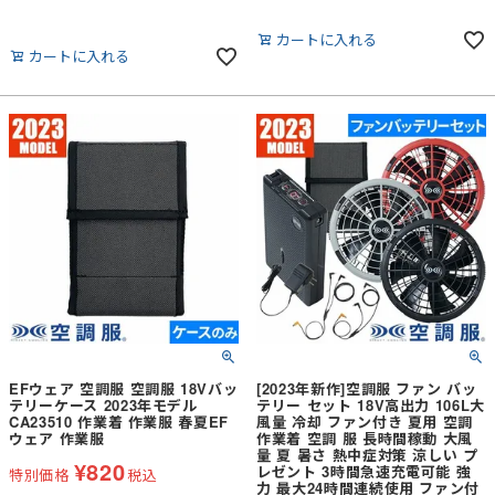
カートに入れる
カートに入れる
EFウェア 空調服 空調服 18Vバッ
[2023年新作]空調服 ファン バッ
テリーケース 2023年モデル
テリー セット 18V高出力 106L大
CA23510 作業着 作業服 春夏EF
風量 冷却 ファン付き 夏用 空調
ウェア 作業服
作業着 空調 服 長時間稼動 大風
量 夏 暑さ 熱中症対策 涼しい プ
¥
820
レゼント 3時間急速充電可能 強
特別価格
税込
力 最大24時間連続使用 ファン付