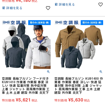
特別価格
税込
詳細を見る
詳細を見る
空調服 長袖ブルゾン フード付き
空調服 長袖ブルゾン KU91400 作
KU91410 作業着 作業服 春夏 涼
業着 作業服 春夏 涼しい 快適 猛
しい 快適 猛暑対策 熱中症対策
暑対策 熱中症対策 上着 ジャケッ
上着 ジャケット 扇風機作業服 工
ト 扇風機作業服 工事 土木 土建
事 土木 土建 建設 外作業 炎天下
建設 外作業 炎天下
¥
5,621
¥
5,630
特別価格
税込
特別価格
税込