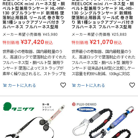
REELOCK mini ハーネス型・胴
REELOCK mini ハーネス型・胴
ベルト型兼用ランヤード HL-HW-
ベルト型兼用ランヤード HL-HS-
130 ダブルランヤード 新規格 墜
130 シングルランヤード 新規格
落制止用器具 リール式 巻き取り
墜落制止用器具 リール式 巻き取
第1種ショックアブソーバ付き フ
り 第1種ショックアブソーバ付き
ルハーネス フルハーネス型用
フルハーネス フルハーネス型用
メーカー希望小売価格
¥
45,980
メーカー希望小売価格
¥
25,883
¥
37,420
¥
21,070
特別価格
税込
特別価格
税込
世界最小の巻取器、国内最軽量のう
世界最小の巻取器、国内最軽量のう
え、高速ロックで墜落制止のすぐれた
え、高速ロックで墜落制止のすぐれた
フルハーネス型・胴ベルト型 兼用ラ
フルハーネス型・胴ベルト型 兼用ラ
ンヤード 墜落によってストラップが
ンヤード 従来品(HL-M型)と比較しケー
素早く繰り出されると、ストラップを
ス容量を約55%削減、130kgに対応
巻き付けているスプールの回転を瞬時
し、ランヤードの性能を向上させつつ
にロックし、人体の墜落を制止しま
も驚きの軽さを実現しました。また、
カートに入れる
カートに入れる
す。このプロセスはわずか0.24秒でス
墜落によってストラップが素早く繰り
タートします。現行品と比較して約
出されると、ストラップを巻き付けて
22%早く、最大衝撃荷重は低くなり身
いるスプールの回転を瞬時にロック
体にかかる衝撃をやわらげます。スト
し、人体の墜落を制止します。このプ
ラップには超高分子量ポリエチレン製
ロセスはわずか0.24秒でスタートしま
で水に浮くほどの軽さと比類なき強度
す。
を持つスーパー繊維を使用、既存モデ
ルと比較し、耐熱性の温度域は低くな
りますが、元強度は約20％向上してい