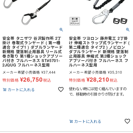
ます。
安全帯 タニザワ 谷沢製作所 2丁
安全帯 ツヨロン 藤井電工 2丁掛
掛け 巻取式ランヤード ( 第一種
け 伸縮ストラップ式ランヤード (
適合 タイプ1 ) ダブルランヤード
第二種適合 タイプ2 ) ノビロン
新規格 墜落制止用器具 リール式
ダブルランヤード 新規格 墜落制
巻き取り 第1種ショックアブソー
止用器具 伸縮式 第2種ショック
バ付き フルハーネス ST#5701-
アブソーバ付き フルハーネス フ
2JQUG フルハーネス型用
ルハーネス型用
メーカー希望小売価格
¥
37,444
メーカー希望小売価格
¥
35,310
¥
26,750
¥
28,210
特別価格
税込
特別価格
税込
使わない時には短く縮んでいますの
カートに入れる
で、移動時の引掛かりが防げます。
カートに入れる