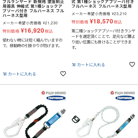
ブルランヤード 新規格 墜落制止
式 第1種ショックアブソーバ付き
用器具 伸縮式 第1種ショックア
フルハーネス フルハーネス型用
ブソーバ付き フルハーネス フル
メーカー希望小売価格
¥
23,210
ハーネス型用
¥
18,570
特別価格
税込
メーカー希望小売価格
¥
21,230
¥
16,920
第二種ショックアブソーバ付きランヤ
特別価格
税込
ードを選定頂くことで、足元など腰よ
使わない時には短く縮んでいますの
り低い位置にも掛けることができま
で、移動時の引掛かりが防げます。
す。
カートに入れる
カートに入れる