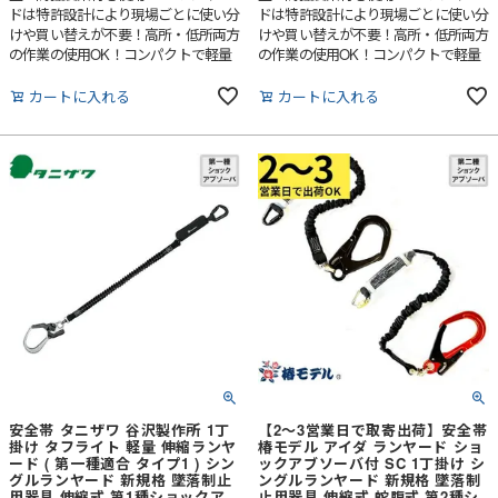
ドは特許設計により現場ごとに使い分
ドは特許設計により現場ごとに使い分
けや買い替えが不要！高所・低所両方
けや買い替えが不要！高所・低所両方
の作業の使用OK！コンパクトで軽量
の作業の使用OK！コンパクトで軽量
なので背中がスッキリし、作業をスマ
なので背中がスッキリし、作業をスマ
ートにしてくれます。
ートにしてくれます。
カートに入れる
カートに入れる
安全帯 タニザワ 谷沢製作所 1丁
【2～3営業日で取寄出荷】安全帯
掛け タフライト 軽量 伸縮ランヤ
椿モデル アイダ ランヤード ショ
ード ( 第一種適合 タイプ1 ) シン
ックアブソーバ付 SC 1丁掛け シ
グルランヤード 新規格 墜落制止
ングルランヤード 新規格 墜落制
用器具 伸縮式 第1種ショックア
止用器具 伸縮式 蛇腹式 第2種シ