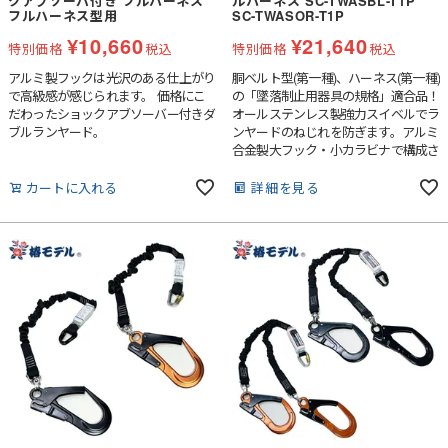
クアブソーバ付き フルハーネス
ルハーネス SC-TWASBL-T1P
フルハーネス型用
SC-TWASOR-T1P
¥
10,660
¥
21,640
特別価格
税込
特別価格
税込
アルミ製フックは光沢のある仕上がり
胴ベルト型(第一種)、ハーネス(第一種)
で高級感が感じられます。 価格にこ
の「墜落制止用器具の規格」適合品！
だわったショックアブソーバー付きダ
オールステンレス製強力スイベルでラ
ブルランヤード。
ンヤードのねじれを防ぎます。アルミ
合金製大フック・小カラビナで構成さ
れています。
カートに入れる
詳細を見る