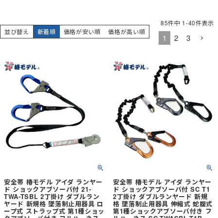
85
件中
1
-
40
件表示
並び替え
新着順
価格が安い順
価格が高い順
1
2
3
安全帯 椿モデル アイダ ランヤー
安全帯 椿モデル アイダ ランヤー
ド ショックアブソーバ付 21-
ド ショックアブソーバ付 SC T1
TWA-TSBL 2丁掛け ダブルラン
2丁掛け ダブルランヤード 新規
ヤード 新規格 墜落制止用器具 ロ
格 墜落制止用器具 伸縮式 蛇腹式
ープ式 ストラップ式 第1種ショッ
第1種ショックアブソーバ付き フ