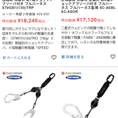
ブソーバ付き フルハーネス
ョックアブソーバ付き フルハー
ST#5201(130)-TRP
ネス フルハーネス型用 SC-ASBL
SC-ASOR
メーカー希望小売価格
¥
26,950
¥
17,120
¥
18,240
特別価格
税込
特別価格
税込
二重式ウェビングの蛇腹で強くてしな
取り回しがさらにラクになりました！
やか！ 大フックも小フックもアルミ
従来モデルから約19％の軽量化を達
合金製で軽量！EN355：2002規格に適
成！（ST#5701(130)-TRG（730g）と
合しており、いろいろな作業現場で使
の比較）新設計のショックアブソー
用できます。
バ、小型軽量の巻取器「SPEED
LOCK」など、使いやすさを突き詰め
詳細を見る
て生み出された軽量巻取式ランヤード
カートに入れる
です。