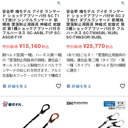
安全帯 椿モデル アイダ ランヤー
安全帯 椿モデル アイダ ランヤー
ド ショックアブソーバ付 SC T1
ド ショックアブソーバ付W SC 2
1丁掛け シングルランヤード 新
丁掛け ダブルランヤード 新規格
規格 墜落制止用器具 伸縮式 蛇腹
墜落制止用器具 伸縮式 蛇腹式 第
式 第1種ショックアブソーバ付き
2種ショックアブソーバ付き フル
フルハーネス SC-ASBL-T1P SC-
ハーネス SC-TWASBL-WJBL
ASOR-T1P
SC-TWASOR-WJBL
¥
15,160
¥
25,770
特別価格
税込
特別価格
税込
胴ベルト型(第一種)、ハーネス(第一種)
1本で3役こなす！「墜落制止用器具の
の「墜落制止用器具の規格」適合品！
規格」適合品 第二種（タイプ2）・第
オールステンレス製強力スイベルでラ
一種（タイプ1）・胴ベルト型の3種類
ンヤードのねじれを防ぎます。アルミ
に適合！
合金製大フック・小カラビナで構成さ
れています。
詳細を見る
詳細を見る