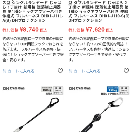
ス型 シングルランヤード じゃば
型 ダブルランヤード じゃばら 2
ら 1丁掛け 新規格 墜落制止用器
丁掛け 新規格 墜落制止用器具 第
具 第1種ショックアブソーバ付き
1種ショックアブソーバ付き 伸縮
伸縮式 フルハーネス DH01-J11L-
式 フルハーネス DH01-J110-S(D)
A(S) DHプロテクション
DHプロテクション
¥
8,740
¥
7,620
特別価格
税込
特別価格
税込
約45％の高収縮ロープで作業の邪魔に
約45％の高収縮ロープで作業の邪魔に
ならない！360°回転フックでねじれを
ならない！約1170gの圧倒的な軽さ！
防ぎます。 フルハーネスも身軽・快
フルハーネスも身軽・快適に！ショッ
適に！ショックアブソーバー付きで安
クアブソーバー付きで安全・安心で
全・安心です。
す。
カートに入れる
カートに入れる