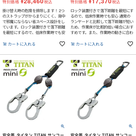
¥
28,460
¥
17,370
特別価格
税込
特別価格
税込
掛け替え時の危険を排除します！ 2つ
ロック装置付きで落下距離を最短にす
のストラップがからまりにくく、背中
るので、低床作業時でも安心 通常の
で邪魔にならない省スペース設計をし
ランヤードと比較して落下距離が短い
ています。ロック装置付きで落下距離
ため、作業床が比較的低い場合におす
を最短にするので、低床作業時でも安
すめです。また、作業時の動きに合わ
心です。130kgまで対応可能です！
せてストラップの長さが常に最短に保
たれ、作業時に引っかからず邪魔にな
カートに入れる
カートに入れる
りません。墜落制止時に素早くストラ
ップが繰り出されると瞬時に停止し、
落下距離と衝撃荷重を最小に抑えるこ
とができます。
安全帯 タイタン TITAN サンコー
安全帯 タイタン TITAN サンコー