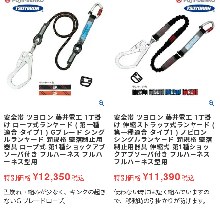
安全帯 ツヨロン 藤井電工 1丁掛
安全帯 ツヨロン 藤井電工 1丁掛
け ロープ式ランヤード ( 第一種
け 伸縮ストラップ式ランヤード (
適合 タイプ1 ) Gブレード シング
第一種適合 タイプ1 ) ノビロン
ルランヤード 新規格 墜落制止用
シングルランヤード 新規格 墜落
器具 ロープ式 第1種ショックアブ
制止用器具 伸縮式 第1種ショッ
ソーバ付き フルハーネス フルハ
クアブソーバ付き フルハーネス
ーネス型用
フルハーネス型用
¥
12,350
¥
11,390
特別価格
税込
特別価格
税込
型崩れ・縮みが少なく、キンクの起き
使わない時には短く縮んでいますの
ないＧブレードロープ。
で、移動時の引掛かりが防げます。