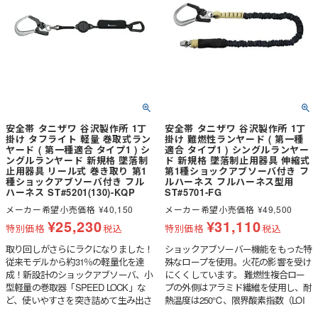
安全帯 タニザワ 谷沢製作所 1丁
安全帯 タニザワ 谷沢製作所 1丁
掛け タフライト 軽量 巻取式ラン
掛け 難燃性ランヤード ( 第一種
ヤード ( 第一種適合 タイプ1 ) シ
適合 タイプ1 ) シングルランヤー
ングルランヤード 新規格 墜落制
ド 新規格 墜落制止用器具 伸縮式
止用器具 リール式 巻き取り 第1
第1種ショックアブソーバ付き フ
種ショックアブソーバ付き フル
ルハーネス フルハーネス型用
ハーネス ST#5201(130)-KQP
ST#5701-FG
メーカー希望小売価格
¥
40,150
メーカー希望小売価格
¥
49,500
¥
25,230
¥
31,110
特別価格
税込
特別価格
税込
取り回しがさらにラクになりました！
ショックアブソーバー機能をもった特
従来モデルから約31％の軽量化を達
殊なロープを使用。火花の影響を受け
成！新設計のショックアブソーバ、小
にくくしています。 難燃性複合ロー
型軽量の巻取器「SPEED LOCK」な
プの外側はアラミド繊維を使用し、耐
ど、使いやすさを突き詰めて生み出さ
熱温度は250℃、限界酸素指数（LOI
れた軽量巻取式ランヤードです。
値）30を実現。