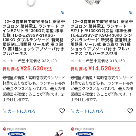
【2～3営業日で取寄出荷】安全帯
【2～3営業日で取寄出荷】安全帯
ツヨロン 藤井電工 ランヤード ツ
ツヨロン 藤井電工 ランヤード
インEZリトラ130KG対応型 標準
EZリトラ130KG対応型 標準仕様
仕様 TL-2-EZ93SV-21KSG-
TL-EZ93SV-21KSG-130KG シン
130KG ダブルランヤード 新規格
グルランヤード 新規格 墜落制止
墜落制止用器具 リール式 巻き取
用器具 リール式 巻き取り 第1種
り 第1種ショックアブソーバ付き
ショックアブソーバ付き フルハ
フルハーネス
ーネス フルハーネス型用
メーカー希望小売価格
¥
32,120
メーカー希望小売価格
¥
18,150
¥
25,630
¥
14,520
特別価格
税込
特別価格
税込
最軽量の新型！常時巻取式ランヤード
最軽量の新型！常時巻取式ランヤード
軽量でありながらも、ランヤード長さ
軽量でありながらも、ランヤード長さ
が最長クラスとなっており、最大の作
が最長クラスとなっており、最大の作
業範囲を確保することが可能です。2
業範囲を確保することが可能です。1
丁掛け仕様です。
丁掛け仕様です。
カートに入れる
カートに入れる