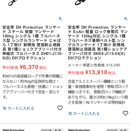
安全帯 DH Protection ランヤー
安全帯 DH Protection ランヤー
ド スチール 蛇腹 ランヤード
ド ExAir 軽量 ロック巻取式 ラン
100kg シングル 1種 フルハーネ
ヤード 130kg対応 シングル 1種
ス型 シングルランヤード じゃば
フルハーネス兼胴ベルト型 シン
ら 1丁掛け 新規格 墜落制止用器
グルランヤード 1丁掛け 新規格
具 第1種ショックアブソーバ付き
墜落制止用器具 第1種ショックア
伸縮式 フルハーネス DH01-J110-
ブソーバ付き DH04-J113-04(S)
S(S) DHプロテクション
DHプロテクション
¥
6,370
メーカー希望小売価格
¥
16,390
特別価格
税込
¥
13,910
特別価格
税込
約45％の高収縮ロープで作業の邪魔に
ならない！約760gの圧倒的な軽さ！
合金アルミとスーパー繊維という軽
フルハーネスも身軽・快適に！ショッ
量・高強度素材を使用！巻取式ロック
クアブソーバー付きで安全・安心で
機能つきです。 巻取式ロック機能が
す。
ありながら、重さは約0.78kgという軽
さを実現！Airランヤードは特許設計
により現場ごとに使い分けや買い替え
カートに入れる
が不要！高所・低所両方の作業の使用
カートに入れる
OK！コンパクトで軽量なので背中が
スッキリし、作業をスマートにしてく
れます。