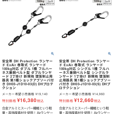
安全帯 DH Protection ランヤー
安全帯 DH Protection ランヤー
ド ExAir 巻取式 ランヤード
ド ExAir 巻取式 ランヤード
100kg対応 ダブル 1種 フルハー
100kg対応 シングル 1種 フルハ
ネス兼胴ベルト型 ダブルランヤ
ーネス兼胴ベルト型 シングルラ
ード 2丁掛け 新規格 墜落制止用
ンヤード 1丁掛け 新規格 墜落制
器具 第1種ショックアブソーバ付
止用器具 第1種ショックアブソー
き DH03-J1D10-03(D) DHプロテ
バ付き DH03-J1D10-03(S) DHプ
クション
ロテクション
メーカー希望小売価格
¥
19,140
メーカー希望小売価格
¥
14,960
¥
16,380
¥
12,660
特別価格
税込
特別価格
税込
合金アルミとスーパー繊維という軽
合金アルミとスーパー繊維という軽
量・高強度素材を使用！ Airランヤー
量・高強度素材を使用！ Airランヤー