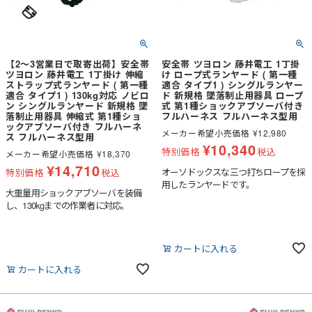
【2～3営業日で取寄出荷】安全帯
安全帯 ツヨロン 藤井電工 1丁掛
ツヨロン 藤井電工 1丁掛け 伸縮
け ロープ式ランヤード ( 第一種
ストラップ式ランヤード ( 第一種
適合 タイプ1 ) シングルランヤー
適合 タイプ1 ) 130kg対応 ノビロ
ド 新規格 墜落制止用器具 ロープ
ン シングルランヤード 新規格 墜
式 第1種ショックアブソーバ付き
落制止用器具 伸縮式 第1種ショ
フルハーネス フルハーネス型用
ックアブソーバ付き フルハーネ
メーカー希望小売価格
¥
12,980
ス フルハーネス型用
¥
10,340
特別価格
税込
メーカー希望小売価格
¥
18,370
¥
14,710
オーソドックスな三つ打ちロープを採
特別価格
税込
用したランヤードです。
大重量用ショックアブソーバを装備
し、130kgまでの作業者に対応。
カートに入れる
カートに入れる