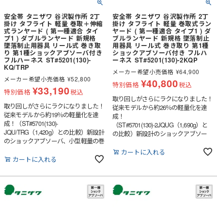
安全帯 タニザワ 谷沢製作所 2丁
安全帯 タニザワ 谷沢製作所 2丁
掛け タフライト 軽量 巻取＋伸縮
掛け タフライト 軽量 巻取式ラン
式ランヤード ( 第一種適合 タイ
ヤード ( 第一種適合 タイプ1 ) ダ
プ1 ) ダブルランヤード 新規格
ブルランヤード 新規格 墜落制止
墜落制止用器具 リール式 巻き取
用器具 リール式 巻き取り 第1種
り 第1種ショックアブソーバ付き
ショックアブソーバ付き フルハ
フルハーネス ST#5201(130)-
ーネス ST#5201(130)-2KQP
KQ/TRP
メーカー希望小売価格
¥
64,900
メーカー希望小売価格
¥
52,800
¥
40,800
特別価格
税込
¥
33,190
特別価格
税込
取り回しがさらにラクになりました！
取り回しがさらにラクになりました！
従来モデルから約26％の軽量化を達
従来モデルから約19％の軽量化を達
成！
成！（ST#5701(130)-
（ST#5701(130)-2JQUG（1,690g）と
JQU/TRG（1,420g）との比較）新設計
の比較）新設計のショックアブソー
のショックアブソーバ、小型軽量の巻
バ、小型軽量の巻取器「SPEED
取器「SPEED LOCK」など、使いや
LOCK」など、使いやすさを突き詰め
カートに入れる
すさを突き詰めて生み出された軽量巻
カートに入れる
て生み出された軽量巻取式ランヤード
取式ランヤードです。
です。