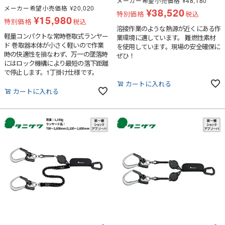
メーカー希望小売価格
¥
48,180
メーカー希望小売価格
¥
20,020
¥
38,520
特別価格
税込
¥
15,980
特別価格
税込
溶接作業のような熱源が近くにある作
軽量コンパクトな常時巻取式ランヤー
業環境に適しています。 難燃性素材
ド 巻取器本体が小さく軽いので作業
を使用しています。現場の安全確保に
時の快適性を損なわず、万一の墜落時
ぜひ！
にはロック機構により最短の落下距離
で停止します。1丁掛け仕様です。
カートに入れる
カートに入れる