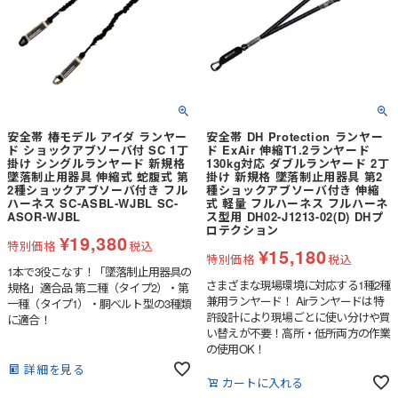
安全帯 椿モデル アイダ ランヤー
安全帯 DH Protection ランヤー
ド ショックアブソーバ付 SC 1丁
ド ExAir 伸縮T1.2ランヤード
掛け シングルランヤード 新規格
130kg対応 ダブルランヤード 2丁
墜落制止用器具 伸縮式 蛇腹式 第
掛け 新規格 墜落制止用器具 第2
2種ショックアブソーバ付き フル
種ショックアブソーバ付き 伸縮
ハーネス SC-ASBL-WJBL SC-
式 軽量 フルハーネス フルハーネ
ASOR-WJBL
ス型用 DH02-J1213-02(D) DHプ
ロテクション
¥
19,380
特別価格
税込
¥
15,180
特別価格
税込
1本で3役こなす！「墜落制止用器具の
さまざまな現場環境に対応する1種2種
規格」適合品 第二種（タイプ2）・第
兼用ランヤード！ Airランヤードは特
一種（タイプ1）・胴ベルト型の3種類
許設計により現場ごとに使い分けや買
に適合！
い替えが不要！高所・低所両方の作業
の使用OK！
詳細を見る
カートに入れる