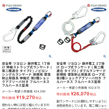
安全帯 ツヨロン 藤井電工 1丁掛
安全帯 ツヨロン 藤井電工 2丁掛
け 伸縮ストラップ式ランヤード (
け ロープ式ランヤード ( 第二種
第二種適合 タイプ2 ) ノビロン
適合 タイプ2 ) ダブルランヤード
シングルランヤード 新規格 墜落
新規格 墜落制止用器具 ロープ式
制止用器具 伸縮式 第2種ショッ
第2種ショックアブソーバ付き フ
クアブソーバ付き フルハーネス
ルハーネス フルハーネス型用
フルハーネス型用
メーカー希望小売価格
¥
32,670
メーカー希望小売価格
¥
24,090
¥
26,070
特別価格
税込
¥
19,270
特別価格
税込
副ランヤードには識別しやすいように
使わない時には短く縮んでいますの
赤色染色をしています。第二種ショッ