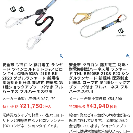
安全帯 ツヨロン 藤井電工 ランヤ
安全帯 ツヨロン 藤井電工 防爆・
ード ツインコルトリトラ+ノビロ
耐電抑制型ハーネス用 ランヤー
ン THL-CRNV93SV-21KS-BK-
ド THL-BR90BE-21KS-R23 シン
2R23 ダブルランヤード 新規格
グルランヤード 新規格 墜落制止
墜落制止用器具 巻取式 伸縮式 第
用器具 ロープ式 第1種ショックア
1種ショックアブソーバ付き フル
ブソーバ付き フルハーネス フル
ハーネス フルハーネス型用
ハーネス型用
メーカー希望小売価格
¥
27,170
メーカー希望小売価格
¥
54,890
¥
21,750
¥
43,940
特別価格
税込
特別価格
税込
常時巻取タイプで軽量・小型なコルト
給油作業など引火爆発の危険性がある
リトラと伸縮自在なノビロンランヤー
現場に適しています。 金属類は銅合
ドのコンビネーションタイプです。
金を用いています。ショックアブソー
バーには導電性繊維を織り込み、ロー