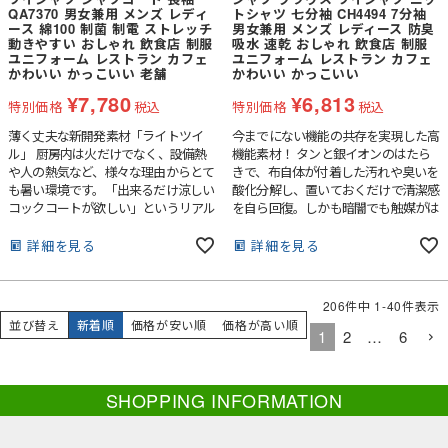
QA7370 男女兼用 メンズ レディ
トシャツ 七分袖 CH4494 7分袖
ース 綿100 制菌 制電 ストレッチ
男女兼用 メンズ レディース 防臭
動きやすい おしゃれ 飲食店 制服
吸水 速乾 おしゃれ 飲食店 制服
ユニフォーム レストラン カフェ
ユニフォーム レストラン カフェ
かわいい かっこいい 老舗
かわいい かっこいい
¥
7,780
¥
6,813
特別価格
税込
特別価格
税込
薄く丈夫な新開発素材「ライトツイ
今までにない機能の共存を実現した高
ル」 厨房内は火だけでなく、設備熱
機能素材！ タンと銀イオンのはたら
や人の熱気など、様々な理由からとて
きで、布自体が付着した汚れや臭いを
も暑い環境です。「出来るだけ涼しい
酸化分解し、置いておくだけで清潔感
コックコートが欲しい」というリアル
を自ら回復。しかも暗闇でも触媒がは
な現場の皆様のお声から生まれたのが
たらくため、その機能が発揮されま
この「涼感コックコート シリー
す。■吸水速乾性超がつくほどの優れ
詳細を見る
詳細を見る
ズ」。暑さに対応するため生地を薄
た吸水性と吸った水分の素早い拡散に
く、通気性を良くすることで懸念され
よる速乾性により、汗をかいてもサラ
たのがリネン洗濯への耐久性。“涼し
サラ感のある着心地を保ちます。■汗
206
件中
1
-
40
件表示
く”て“洗濯耐久性”が有る、この2つの
ジミ軽減お客様に不快感を与えかねな
並び替え
新着順
価格が安い順
価格が高い順
条件をクリアする新素材として開発に
い、気になる汗ジミを最新技術により
1
2
…
6
成功したのが「ライトツイル [ポリエ
軽減。撥水剤を使用していないため通
ステル70%・綿30%]」という生地で
気性に優れ、ムレが少なく、着ている
す。耐久性の高い素材は通常ポリエス
側も快適。■防臭菌の増殖を抑える抗
SHOPPING INFORMATION
テル高混率であることが多いのです
菌剤とアンモニアを分解する触媒のダ
が、新開発のライトツイルは綿リッチ
ブルの効果で臭いを抑えます。空気に
な素材。着心地が良く、見た目もナチ
起因する効果ですので暗闇や部屋干し