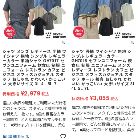
シャツ メンズ レディース 半袖 ワ
シャツ 長袖 ワイシャツ 無地 シ
イシャツ 無地 シンプル レギュラ
ンプル レギュラーカラー
ーカラー 半袖シャツ GH7017 セ
GH7016 セブンユニフォーム 飲
ブンユニフォーム 飲食店 制服 ユ
食店 制服 ユニフォーム メンズ
ニフォーム レストラン カフェ ビ
レディース レストラン カフェ ビ
ジネス オフィスカジュアル スタ
ジネス オフィスカジュアル スタ
ッフ おしゃれ かわいい かっこい
ッフ ホール 接客 おしゃれ かわ
い 大きいサイズ 3L 4L 5L 7L
いい かっこいい 大きいサイズ 3L
4L 5L 7L
¥
2,979
特別価格
税込
¥
3,055
特別価格
税込
幅広い業界や職種でご利用いただける
幅広い業界や職種でご利用いただける
このシャツは、スタイルと機能性を兼
このシャツは、スタイルと機能性を兼
ね備えた一枚です。9色の豊富なカラ
ね備えた一枚です。9色の豊富なカラ
ー展開で、どんな職場にもマッチしま
ー展開で、どんな職場にもマッチしま
す。 ■素材はブロードを使用し、柔ら
す。 ■素材はブロードを使用し、柔ら
かく快適な着心地を実現。■無地染と
かく快適な着心地を実現。■無地染と
杢調片サイド染めの2パターンの染め
詳細を見る