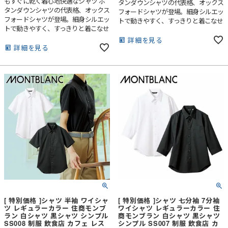
もすぐに乾く着心地快適なシャツ ボ
タンダウンシャツの代表格、オックス
タンダウンシャツの代表格、オックス
フォードシャツが登場。細身シルエッ
フォードシャツが登場。細身シルエッ
トで動きやすく、すっきりと着こなせ
トで動きやすく、すっきりと着こなせ
ます。素材は、濡れ色抑制機能を持つ
ます。素材は、濡れ色抑制機能を持つ
吸水速乾素材「ドライオックス」を採
詳細を見る
吸水速乾素材「ドライオックス」を採
詳細を見る
用。汗や水濡れによる濡れ色を防ぎ、
用。汗や水濡れによる濡れ色を防ぎ、
汗をかいても洗い場での作業をした後
汗をかいても洗い場での作業をした後
も安心して接客できます。
も安心して接客できます。
[ 特別価格 ]シャツ 半袖 ワイシャ
[ 特別価格 ]シャツ 七分袖 7分袖
ツ レギュラーカラー 住商モンブ
ワイシャツ レギュラーカラー 住
ラン 白シャツ 黒シャツ シンプル
商モンブラン 白シャツ 黒シャツ
SS008 制服 飲食店 カフェ レス
シンプル SS007 制服 飲食店 カ