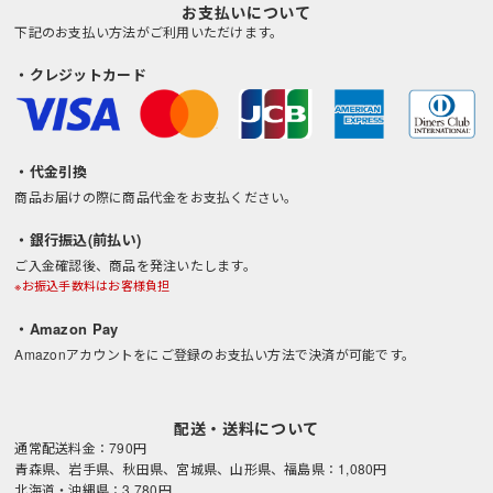
お支払いについて
ュラルな風合いの生地となりました。
にも効果有。■抗ピリングピリング防
下記のお支払い方法がご利用いただけます。
細部のデザインにもこだわり、通常よ
止剤で繊維の表面を滑らかににして、
り小さな組み紐ボタンを付けるなど、
毛玉を防ぎます。■弱酸性pH値を人間
ワークスタイルを残しつつもエレガン
の健康な肌の状態に近い弱酸性に保つ
・クレジットカード
トな雰囲気を漂わせるシリーズとなっ
ことで、素肌にやさしく、肌トラブル
ています。薄手の生地ですが防透･UV
を防ぎます。■防汚性撥水剤を使わず
カット加工を施しているので、薄手で
に防汚性が得られる特殊な加工によ
も肌着が透ける心配もなく、汗をかき
り、汚れが落ちやすいうえに、通気性
・代金引換
やすい夏場や暑い場所でも安心です。
の良い着心地も実現。■メンテナンス
薄手でありながら耐久性を備えた「涼
自らを清潔に保つ機能があるので、洗
商品お届けの際に商品代金をお支払ください。
感コックコート シリーズ」は、蒸し
う頻度を極力抑え、洗う場合も簡単な
暑い厨房や、夏場のオープンキッチン
家庭でのメンテナンスがおすすめで
・銀行振込(前払い)
などで働くスタッフに最適なアイテム
す。
ご入金確認後、商品を発注いたします。
です。ぜひ一度袖を通して、その涼し
※お振込手数料はお客様負担
さ・着心地を体感してください。
・Amazon Pay
Amazonアカウントをにご登録のお支払い方法で決済が可能です。
配送・送料について
通常配送料金：790円
青森県、岩手県、秋田県、宮城県、山形県、福島県：1,080円
北海道・沖縄県：3,780円