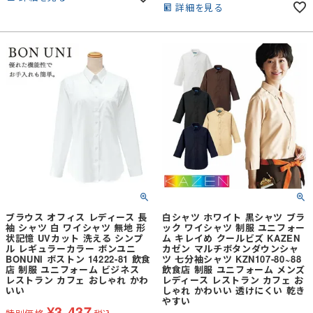
杢調片サイド染めの2パターンの染め
詳細を見る
で豊富なカラー展開。■ポリエステル
で豊富なカラー展開。■ポリエステル
65％と綿35％の混率で、丈夫さと通気
65％と綿35％の混率で、丈夫さと通気
性を両立。■シワになりにくく、乾き
性を両立。■シワになりにくく、乾き
やすく、手入れも簡単で、忙しい日々
やすく、手入れも簡単で、忙しい日々
をサポート。
をサポート。
ブラウス オフィス レディース 長
白シャツ ホワイト 黒シャツ ブラ
袖 シャツ 白 ワイシャツ 無地 形
ック ワイシャツ 制服 ユニフォー
状記憶 UVカット 洗える シンプ
ム キレイめ クールビズ KAZEN
ル レギュラーカラー ボンユニ
カゼン マルチボタンダウンシャ
BONUNI ボストン 14222-81 飲食
ツ 七分袖シャツ KZN107-80~88
店 制服 ユニフォーム ビジネス
飲食店 制服 ユニフォーム メンズ
レストラン カフェ おしゃれ かわ
レディース レストラン カフェ お
いい
しゃれ かわいい 透けにくい 乾き
やすい
¥
3,437