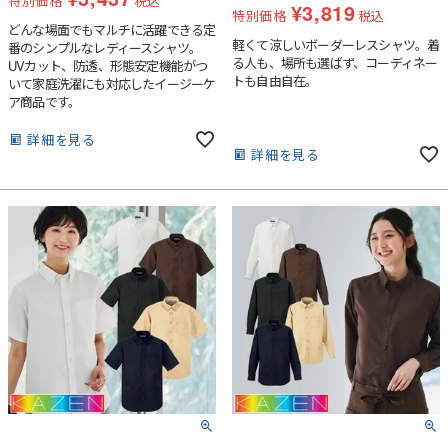
特別価格
税込
¥
3,819
特別価格
税込
どんな場面でもマルチに活躍できる定
軽くて涼しいボーダーレスシャツ。着
番のシンプルなレディースシャツ。
る人も、場所も選ばず、コーディネー
UVカット、防透、形態安定機能がつ
トも自由自在。
いて家庭洗濯にも対応したイージーケ
ア商品です。
詳細を見る
詳細を見る