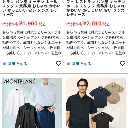
トラン パン屋 キッチン ホール
フェ レストラン パン屋 キッチン
スタッフ 業務用 おしゃれ かわい
ホール スタッフ 業務用 おしゃれ
い かっこいい 安い メンズ レデ
かわいい かっこいい 安い メンズ
ィース
レディース
¥
1,900
¥
2,010
特別価格
税込
特別価格
税込
あらゆる業種に対応するリーズナブル
あらゆる業種に対応するリーズナブル
な価格のベーシックシャツ 細身でも
な価格のベーシックシャツ 細身でも
動きやすく、着崩れしないシルエット
動きやすく、着崩れしないシルエット
が魅力のベーシックシャツ。1枚で着
が魅力のベーシックシャツ。1枚で着
ても美しく、エプロンやベストを重ね
ても美しく、エプロンやベストを重ね
てももたつきません。ネクタイの有
てももたつきません。ネクタイの有
り・無しどちらでも印象の良い小ぶり
り・無しどちらでも印象の良い小ぶり
詳細を見る
詳細を見る
な衿で幅広いシーンで着用可能な汎用
な衿で幅広いシーンで着用可能な汎用
性の高い半袖シャツです。
性の高い7分袖シャツです。