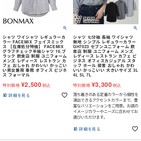
シャツ ワイシャツ レギュラーカ
シャツ 七分袖 長袖 ワイシャツ
ラー FACEMIX フェイスミック
無地 シンプル レギュラーカラー
ス 【在庫処分特価】 FACEMIX
GH7023 セブンユニフォーム 飲
グラフチェック半袖シャツ 16.ブ
食店 制服 ユニフォーム メンズ
ラック 飲食店 制服 ユニフォーム
レディース レストラン カフェ ビ
メンズ レディース レストラン カ
ジネス オフィスカジュアル スタ
フェ おしゃれ かわいい かっこい
ッフ ホール 接客 おしゃれ かわ
い男女兼用 事務 オフィス ビジネ
いい かっこいい 大きいサイズ 3L
ス フォーマル
4L 5L 7L
¥
2,500
¥
3,300
特別価格
税込
特別価格
税込
落ち着きのある定番カラーから個性を
詳細を見る
演出できるアクセントカラーまで、豊
富なバリエーションをご用意。お店の
イメージカラーやニーズに合わせてお
選びいただけます。
詳細を見る