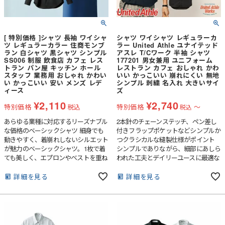
[ 特別価格 ]シャツ 長袖 ワイシャ
シャツ ワイシャツ レギュラーカ
ツ レギュラーカラー 住商モンブ
ラー United Athle ユナイテッド
ラン 白シャツ 黒シャツ シンプル
アスレ T/Cワーク 半袖 シャツ
SS006 制服 飲食店 カフェ レス
177201 男女兼用 ユニフォーム
トラン パン屋 キッチン ホール
レストラン カフェ おしゃれ かわ
スタッフ 業務用 おしゃれ かわい
いい かっこいい 崩れにくい 無地
い かっこいい 安い メンズ レデ
シンプル 刺繍 名入れ 大きいサイ
ィース
ズ
¥
2,110
¥
2,740
特別価格
税込
特別価格
〜
税込
あらゆる業種に対応するリーズナブル
2本針のチェーンステッチ、ペン差し
な価格のベーシックシャツ 細身でも
付きフラップポケットなどシンプルか
動きやすく、着崩れしないシルエット
つクラシカルな縫製仕様がポイント
が魅力のベーシックシャツ。1枚で着
シンプルでありながら、細部にあしら
ても美しく、エプロンやベストを重ね
われた工夫とデイリーユースに最適な
てももたつきません。ネクタイの有
性能が無骨な表情を与えてくれます。
り・無しどちらでも印象の良い小ぶり
詳細を見る
詳細を見る
な衿で幅広いシーンで着用可能な汎用
性の高い長袖シャツです。