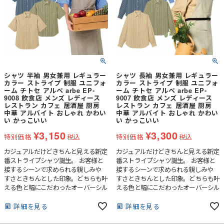
シャツ 半袖 男女兼用 レギュラー
シャツ 長袖 男女兼用 レギュラー
カラー ストライプ 制服 ユニフォ
カラー ストライプ 制服 ユニフォ
ーム チトセ アルベ arbe EP-
ーム チトセ アルベ arbe EP-
9008 飲食店 メンズ レディース
9007 飲食店 メンズ レディース
レストラン カフェ 居酒屋 厨房
レストラン カフェ 居酒屋 厨房
中華 アルバイト おしゃれ かわい
中華 アルバイト おしゃれ かわい
い かっこいい
い かっこいい
¥
3,150
¥
3,300
特別価格
税込
特別価格
税込
カジュアルだけどきちんと見える新定
カジュアルだけどきちんと見える新定
番ストライプシャツ誕生。 お客様と
番ストライプシャツ誕生。 お客様と
接するシーンで求められる親しみや
接するシーンで求められる親しみや
すさときちんとした印象。どちらも叶
すさときちんとした印象。どちらも叶
える色と幅にこだわったオーバーシル
える色と幅にこだわったオーバーシル
エットのストライプシャツです。
エットのストライプシャツです。
詳細を見る
詳細を見る