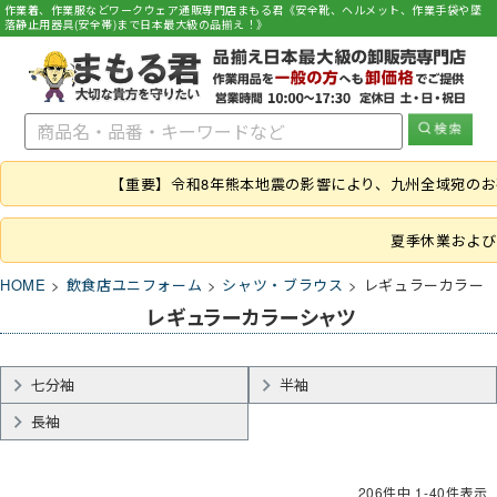
作業着、作業服などワークウェア通販専門店まもる君《安全靴、ヘルメット、作業手袋や墜
落静止用器具(安全帯)まで日本最大級の品揃え！》
【重要】令和8年熊本地震の影響により、九州全域宛の
夏季休業および
HOME
飲食店ユニフォーム
シャツ・ブラウス
レギュラーカラー
レギュラーカラーシャツ
七分袖
半袖
長袖
206
件中
1
-
40
件表示