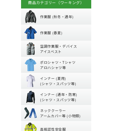
商品カテゴリー（ワーキング）
秋冬・通年作業
作業服 (秋冬・通年)
春夏作業着
(秋冬・通年) ジャ
作業服 (春夏)
(秋冬・通年) 上下
空調作業服服 (
【特集】春夏作業
空調作業服・デバイス
(秋冬・通年) つな
(春夏) パンツ・ス
アイスベスト
防寒ウェア
ポロシャツ・Tシ
空調ベスト
(春夏) デニム作業
ポロシャツ・Tシャツ
トレーナー
空調ブルゾン (長袖
鳶服
アロハシャツ等
夏用インナー
ポロシャツ (半袖)
つなぎ・サロペッ
ジャージ
インナー (夏用)
Tシャツ (半袖)
ファンバッテリー
(シャツ・スパッツ等)
通年・防寒イン
【特集】夏用イン
アロハシャツ
バッテリー
インナー (通年・防寒)
(夏用) 長袖シャツ
ジップアップシャツ 
ペルチェベスト・
(シャツ・スパッツ等)
ネッククーラー・
(通年) アンダーウ
(春夏) ワークシャツ
水冷服
ネッククーラー
(夏用) タイツ・ス
(通年) 長袖シャツ
アームカバー等 (小物類)
丈)
高視認性安全服
【特集】熱中症対
(夏用) ソックス
(通年) タイツ・ス
高視認性安全服
アームカバー