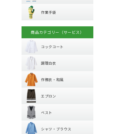
ハーネス型 (ラン
作業手袋
ラバー軍手 (ゴム張
溶接面
プ)
作業手袋
混紡軍手 (コンボー
腕章
フック・パッド等
革手袋
化学繊維軍手
マスク
背抜き手袋
柱上用 (ワークポ
滑り止めなし軍手
商品カテゴリー（サービス）
コックコート
スムス手袋 (縫製手
セーフティーブロ
10ゲージ軍手 (薄手
(安全ブロック)
使い捨て手袋 (使い
火元作業用軍手
コックコート
調理白衣
耐薬品・耐溶剤
長袖
制電
調理白衣
半袖
作務衣・和風
特殊手袋
長袖
作務衣・和風
半袖
エプロン
作務衣・ジンベイ
エプロン
和風エプロン・前
ベスト
胸当てエプロン
和風小物・履物・
ベスト
カマーエプロン
シャツ・ブラウ
襟なしベスト
シャツ・ブラウス
丸襟ベスト