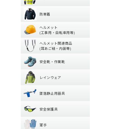
グ)
防寒着
【特集】高視認性
ヘッドキャップ
(冬用) インナー
防寒着
シャツ
タオル
ヘルメット (工
防寒ジャンパー
パンツ
帽子・キャップ
ヘルメット
防寒ベスト
ツナギ
(工事用・自転車用等)
ヘルメット関連
クリアバイザータ
防寒パンツ
腿ポケット有ズボ
ヘルメット関連商品
前方つば付き
防寒シャツ
(耳あご紐・内装等)
安全靴・作業靴
耳紐・あご紐
MPタイプ (つばな
防寒インナー
安全靴・作業靴
内装 (着装体)
軽作業帽
レインウェア
ハイカットタイプ
帽章
折りたたみタイプ
レインウェア
ローカット・短靴
防災面(フェイスシ
レディース
保護メガネ
墜落静止用器具
つなぎ
ブーツ・半長靴・
クリーンルーム用
墜落静止用器具
パンツ・ズボン
サンダル
安全保護具
熱中症対策グッズ
【特集】納期が早
ヤッケ・かぶり
ルームシューズ (室
器具 (新規格対応)
安全保護具
レインシューズ
オーバーシューズ
ハーネス型 (1丁掛け
軍手
保護メガネ
レインハット
ハーネス型 (2丁掛け
軍手
安全ベスト・タス