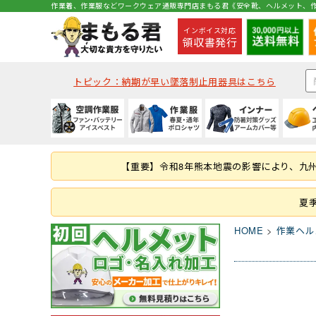
作業着、作業服などワークウェア通販専門店まもる君《安全靴、ヘルメット、作
インボイス対応
領収書発行
トピック：納期が早い墜落制止用器具はこちら
種類から探す
秋冬・通年作業服
夏用インナー
種類から探す
種類から探す
種類から探す
墜落静止用器具
軍手
コックコート・エプロン等
空調ベスト
(秋冬・通年) ジャケッ
(夏用) 半袖シャツ
クリアバイザータイプ
ハイカットタイプ
つなぎ
ハーネス型 (1丁掛け 第
ラバー軍手 (ゴム張り軍
コックコート
【重要】令和8年熊本地震の影響により、九
つなぎ・サロペット
(秋冬・通年) つなぎ
(夏用) タイツ・スパッツ
MPタイプ (つばなし)
ブーツ・半長靴・ロン
ヤッケ・かぶり
ハーネス型 (本体のみ)
化学繊維軍手
胸当てエプロン
作業服の刺繍加工
キャディー帽
ルームシューズ（室内
レインハット
胴ベルト型 (ランヤー
10ゲージ軍手 (薄手)
作務衣・ジンベイ
夏
レディース
消防・レスキュー用
Tシャツ・カットソー
HOME
作業ヘル
ファン・バッテリー等
春夏作業服
通年・防寒インナー
ヘルメット関連商品
特徴・機能
特徴・用途から探す
手袋
食品衛生白衣
安全保護具
ファンバッテリーセッ
(春夏) ジャケット
(通年) アンダーウェア
耳紐・あご紐
静電
登山用
革手袋
白衣(セパレート)
保護メガネ
その他 用品
(春夏) つなぎ
(通年) タイツ・スパッツ
帽章
耐油底
レジャー・アウトドア
スムス手袋 (縫製手袋)
衛生帽子(キャスケット
溶接面