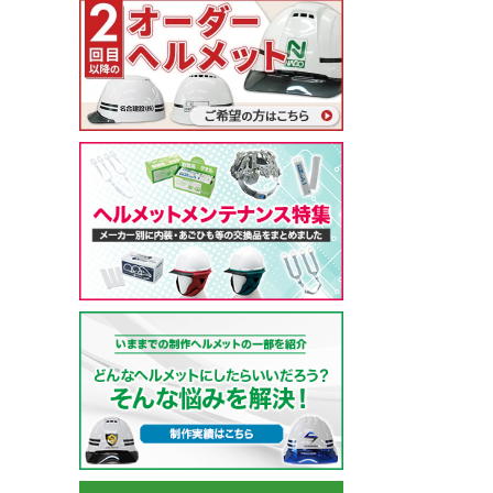
ガーデンウェア
(冬用) 防寒ソックス
軽量
耐薬品・耐溶剤
ヘアネット
マスク
クリーンルーム用品
特殊手袋
アイスベスト・水冷服
ポロシャツ・Tシャツ等
小物
特徴・機能
特徴・用途から探す
メーカー・おすすめ業種か
ペルチェベスト・冷却
ポロシャツ (半袖)
ネッククーラー・クー
工事用・建設土木用
園芸・造園業
住商モンブラン
ら探す
水冷服
アロハシャツ
サポーター
防災用・消防用
運輸・物流業
チトセ(arbe)
(春夏) ワークシャツ (長
帽子・キャップ
通気孔あり
接客サービス業
Lee
薬品対応
ウェイター向け