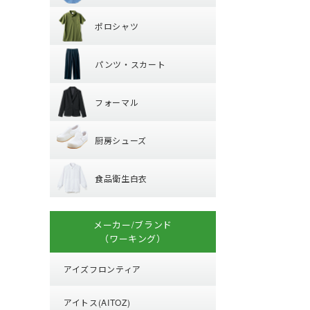
ポロシャツ
レギュラーカラー
ポロシャツ
ワイドカラー
パンツ・スカー
長袖
オープンカラー
パンツ・スカート
半袖
ボタンダウン
フォーマル
パンツ
フォーマル
厨房シューズ
ジャケット
厨房シューズ
ベスト
食品衛生白衣
先芯あり
スカート・キュロ
食品衛生白衣
小物・アクセサリ
上衣
衛生帽子
メーカー/ブランド
子供給食衣
（ワーキング）
アイズフロンティア
アイトス(AITOZ)