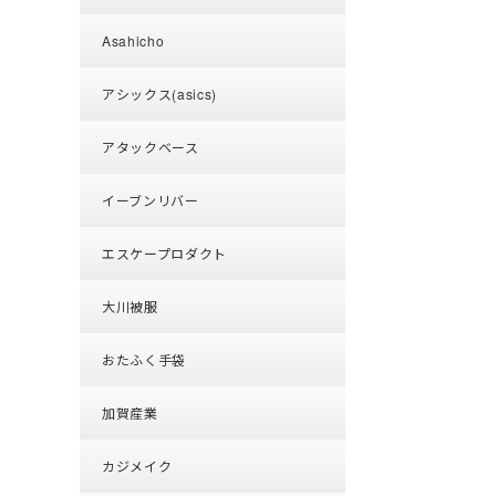
Asahicho
アシックス(asics)
アタックベース
イーブンリバー
エスケープロダクト
大川被服
おたふく手袋
加賀産業
カジメイク