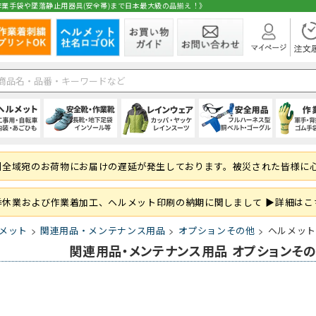
業手袋や墜落静止用器具(安全帯)まで日本最大級の品揃え！》
在庫
ト
1種)
手)
空調ブルゾン (半袖)
(秋冬・通年) パンツ・スラックス
(夏用) 長袖シャツ
シールドヘルメット
スニーカータイプ
オーバーオール・サロペット
ハーネス型 (1丁掛け 第2種)
純綿軍手
シャツ・ブラウス
空調ブルゾン (長
(秋冬・通年) 上
(夏用) タイツ・
前方つば付き
ローカット・短
パンツ・ズボン
ハーネス型 (2丁掛
混紡軍手 (コンボ
パンツ・スカー
州全域宛のお荷物にお届けの遅延が発生しております。被災された皆様に
 (ロング)
グ
フルハーネス対応
(秋冬・通年) サロペット
(夏用) ソックス
野球帽タイプ
長靴・ゴム長・レインブーツ
レインコート
ハーネス型 (ランヤード・ロープ)
滑り止め軍手 (ビニボツ)
サロンエプロン
大きいサイズ
防寒ウェア
軽作業帽
サンダル
レインシューズ
胴ベルト型 (1丁
滑り止めなし軍
帽子・キャップ
準備
履き）
ド・ロープ類)
折りたたみタイプ
インソール
上着・ジャケット
フック・パッド等付属品
13ゲージ軍手 (薄手)
和風エプロン・前掛
紙帽子
オーバーシュー
傾斜面用 (ワー
火元作業用軍手
和風小物・履物
季休業および作業着加工、ヘルメット印刷の納期に関しまして ▶詳細はこ
学童・幼児用
セーフティーブロック
スウェット・パーカー・トレーナー
大きいサイズ
親綱・関連用品 
ブルゾン・ジャ
メット
関連用品・メンテナンス用品
オプションその他
ヘルメット
(安全ブロック)
即納
関連用品・メンテナンス用品 オプションそ
ト
ファン
(春夏) パンツ・スラックス
(通年) 半袖シャツ
ライナー (スチロール)
幅広タイプ(4E)
通学、通勤、自転車
人造皮革手袋 (合皮)
パンツ
バッテリー
(春夏) 上下セッ
(通年) 長袖シャ
内装 (着装体)
JIS規格
現場作業・農業
背抜き手袋
オーバーオール
レーザー保護メガネ
安全ベスト・タ
まも
 (ロング)
型)
(春夏) サロペット
(通年) ソックス
ステッカー
耐滑性
レディース・キッズ
ゴム手袋・ビニール手袋
衛生帽子(キャップタイプ)
高視認性安全服
(通年) 長袖シャ
防災面 (フェイス
耐熱性
使い捨て手袋 (
衛生帽子(ケープ
胸章・ワッペン
腕章
保護メガネ