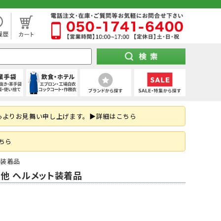
処分市（仕入れ過ぎてしまった商品を大特価セール）
袖)
下セット
スパッツ (ショート)
靴タイプ
け 第1種)
ー)
ト
空調パンツ
(秋冬・通年) デニム作業着
(夏用) タイツ・スパッツ (七分丈)
全周つば付き
地下足袋
ポンチョ
ハーネス型 (2丁掛け 第2種)
特紡軍手 (トクボー)
厨房シューズ・調理長靴・サンダル
心よりお見舞い申し上げます。▶詳細はこちら
掛け)
手
・三角巾
トレーナー
乗車兼用
紐なし（スリッポン）
レインスーツ（上下セット）
胴ベルト型 (2丁掛け)
7ゲージ軍手 (厚手)
ネクタイ・スカーフ
はお済ですか？防災用品特集！
ズ
クポジショニング)
・アクセサリー
熱中症対策ヘルメット
紳士靴
柱上用 (ワークポジショニング)
アウトドア用軍手
和帽子
ちら
(ロリップ等)
ンパー
オーダーヘルメット (名入れ印刷)
納期の早い墜落制止用器具特集
空調服
装着品
可能な墜落静止用器具特集！
の他 ヘルメット装着品
ト
ツ
メンテナンス用品
(春夏) デニム作業着
(通年) タイツ・スパッツ (七分丈)
シールド・バイザー
JSAA規格
釣り
コーディング手袋
子供給食衣
スキ
工具差し・収納用品
る君のお得情報メディア
ツ
シールド)
使い切り手袋)
付き)
鳶服
(冬用) 上下セット
保護面・ゴーグル
耐踏抜き
耐切創手袋
衛生帽子(ショートタイプ)
防災面 (フェイスシールド)