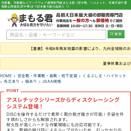
作業着、作業服などワークウェア通販専門店まもる君《安全靴、ヘルメット、作業手袋や墜
落静止用器具(安全帯)まで日本最大級の品揃え！》
【重要】令和8年熊本地震の影響により、九州全域宛の
夏季休業および
HOME
安全靴・作業靴・長靴・地下足袋
くるぶし丈・ハイカット
先芯あり
紐あり
JSAA規格
アスレチックシリーズからディスクレーシング
システム登場！
DISCを操作するだけで素早く靴の脱ぎ履きが可能！手袋を外
す煩わしさからも解放されます。
耐久性が高くハードな作業現場にも対応可能です。
また、靴紐の結び目によるループがないため、引っかかりの