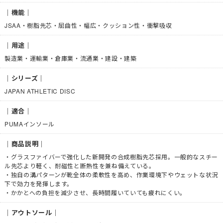
｜機能｜
JSAA・樹脂先芯・屈曲性・幅広・クッション性・衝撃吸収
｜用途｜
製造業・運輸業・倉庫業・流通業・建設・建築
｜シリーズ｜
JAPAN ATHLETIC DISC
｜適合｜
PUMAインソール
｜商品説明｜
・グラスファイバーで強化した新開発の合成樹脂先芯採用。一般的なスチー
ル先芯より軽く、耐磁性と断熱性を兼ね備えている。
・独自の溝パターンが靴全体の柔軟性を高め、作業環境下やウェットな状況
下で効力を発揮します。
・かかとへの負担を減少させ、長時間履いていても疲れにくい。
｜アウトソール｜