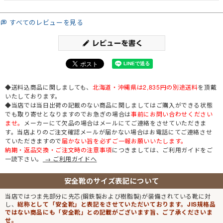
すべてのレビューを見る
◆送料込商品に関しましても、
北海道・沖縄県は2,835円の別途送料
を頂戴
いたしております。
◆当店では当日出荷の記載のない商品に関しましてはご購入ができる状態
でも取り寄せとなりますのでお急ぎの場合は
事前にお問い合わせください
ませ。
メーカーにて欠品の場合はメールにてご連絡をさせていただきま
す。当店よりのご注文確認メールが届かない場合はお電話にてご連絡させ
ていただきますので
届かない旨を必ずご一報お願いいたします。
納期・返品交換・ご注文時の注意事項
につきましては、ご利用ガイドをご
一読下さい。
→ ご利用ガイドへ
安全靴のサイズ表記について
当店ではつま先部分に先芯(鋼鉄製および樹脂製)が装備されている靴に対
し、
総称として「安全靴」と表記をさせていただいております。JIS規格品
ではない商品にも「安全靴」との記載がございます旨、ご了承くださいま
せ。