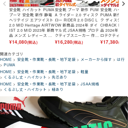
安全靴 ハイカット PUMA
安全靴 プーマ 新作 PUM
安全靴 ハイカ
プーマ 安全靴 新作 静電
A ライダー 2.0 ディスク
PUMA 新作 
ヘリテイジ エアツイスト
ロー RIDER 2.0 DISC L
ク ディスク ミッ
2.0 MID Heritage AIRTW
OW 新商品 2024年 ダイ
CHBACK DISC
IST 2.0 MID 2023年 新商
ヤル式 JSAA規格 プロテ
品 2024年 ダ
品 メンズ レディース ミ
クティブスニーカー 作業
ロテクティブス
ッドカット ミドルカット
靴 メンズ 男性用 ストリ
作業靴 メンズ 
¥
14,080
¥
16,280
¥
17,380
(税込)
(税込)
(税込
作業靴 紐靴 スニーカー J
ート カジュアル 衝撃吸収
撃吸収 ストリ
SAA規格 軽量 先芯入り
かっこいい おしゃれ 建築
アル かっこい
関連カテゴリ
かっこいい おしゃれ 人気
建設 運送 工場 25.0~28.
建築 建設 運送 
HOME
安全靴・作業靴・長靴・地下足袋
メーカーから探す
は行
25.0~28.0cm
0cm
~28.0cm
PUMA
HOME
安全靴・作業靴・長靴・地下足袋
軽量
くるぶし丈・ハイカット
先芯あり
HOME
安全靴・作業靴・長靴・地下足袋
JSAA規格
くるぶし丈・ハイカット
紐あり