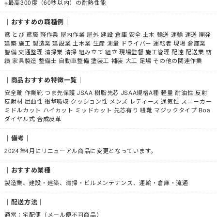
※最高300度（60秒以内）の耐熱性能
｜おすすめの職種例｜
鳶 とび 鳶職 軽作業 屋内作業 屋外 建設 倉庫 安全 土木 輸送 運輸 運送 開発
建築 施工 製造業 建設業 土木業 生産 測量 ドライバー 運転者 現場 倉庫業
警備 交通整理 清掃業 清掃 組み立て 組立 現場監督 施工管理 配達 配送業 紡
績 家具製造 整備士 自動車整備 塗装工 補装 大工 足場 その他の関連作業
｜商品おすすめ特徴一覧｜
安全靴 作業靴 つま先保護 JSAA 樹脂先芯 JSAA規格A種 軽量 耐油性 反射
反射材 屈曲性 衝撃吸収 クッション性 メンズ レディース 通気性 スニーカー
ミドルカット ハイカット ミッドカット 先芯有り 紐靴 マジックタイプ Boa
ダイヤル式 合成皮革
｜備考｜
2024年4月にリニューアル商品に変更となっています。
｜おすすめ業種｜
製造業、建設・建築、清掃・ビルメンテナンス、運輸・倉庫・流通
｜配送方法｜
通常：宅配便（メール便不可商品）