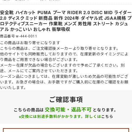
安全靴 ハイカット PUMA プーマ RIDER 2.0 DISC MID ライダー
2.0 ディスク ミッド 新商品 新作 2024年 ダイヤル式 JSAA規格 プ
ロテクティブスニーカー 作業靴 メンズ 男性用 ストリート カジュ
アル かっこいい おしゃれ 衝撃吸収
商品番号
w-444-0011
この商品は
お取り寄せ
になります
こちらの商品は、ご注文確認後メーカーより取り寄せとなります。
他のサイトでも同時販売しておりますので、在庫更新のタイミングによ
り商品をご用意できない場合がございます。
メーカー在庫が欠品の場合もございますので予めご了承ください。
別
途、メールにてご案内させていただきます。
シーズン品につきましては、在庫変動が激しいため欠品の可能性がござ
います。お急ぎの場合は、お手数ですがご購入前に在庫のご確認をお願
いいたします。
ご確認事項
交換可能・返品不可
こちらの商品は
となります。
※交換には別途手数料がかかります。詳しくは
こちら