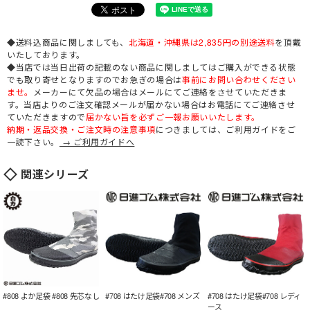
◆送料込商品に関しましても、
北海道・沖縄県は2,835円の別途送料
を頂戴
いたしております。
◆当店では当日出荷の記載のない商品に関しましてはご購入ができる状態
でも取り寄せとなりますのでお急ぎの場合は
事前にお問い合わせください
ませ。
メーカーにて欠品の場合はメールにてご連絡をさせていただきま
す。当店よりのご注文確認メールが届かない場合はお電話にてご連絡させ
ていただきますので
届かない旨を必ずご一報お願いいたします。
納期・返品交換・ご注文時の注意事項
につきましては、ご利用ガイドをご
一読下さい。
→ ご利用ガイドへ
関連シリーズ
#808 よか足袋 #808 先芯なし
#708 はたけ足袋#708 メンズ
#708 はたけ足袋#708 レディ
ース