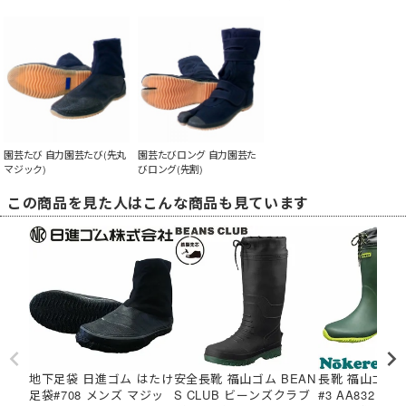
園芸たび 自力園芸たび(先丸
園芸たびロング 自力園芸た
マジック)
びロング(先割)
この商品を見た人はこんな商品も見ています
地下足袋 日進ゴム はたけ
安全長靴 福山ゴム BEAN
長靴 福山ゴム
足袋#708 メンズ マジッ
S CLUB ビーンズクラブ
#3 AA832 