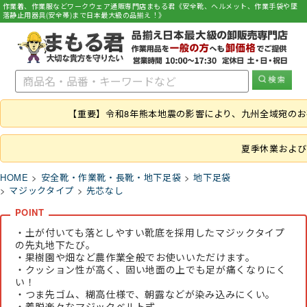
作業着、作業服などワークウェア通販専門店まもる君《安全靴、ヘルメット、作業手袋や墜
落静止用器具(安全帯)まで日本最大級の品揃え！》
【重要】令和8年熊本地震の影響により、九州全域宛の
夏季休業および
HOME
安全靴・作業靴・長靴・地下足袋
地下足袋
マジックタイプ
先芯なし
・土が付いても落としやすい靴底を採用したマジックタイプ
の先丸地下たび。
・果樹園や畑など農作業全般でお使いいただけます。
・クッション性が高く、固い地面の上でも足が痛くなりにく
い！
・つま先ゴム、糊高仕様で、朝露などが染み込みにくい。
・着脱楽々なマジックベルト式。