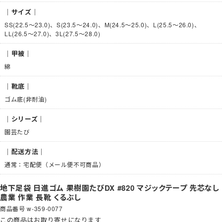
｜サイズ｜
SS(22.5～23.0)、S(23.5～24.0)、M(24.5～25.0)、L(25.5～26.0)、
LL(26.5～27.0)、3L(27.5～28.0)
｜甲被｜
綿
｜靴底｜
ゴム底(非耐油)
｜シリーズ｜
園芸たび
｜配送方法｜
通常：宅配便（メール便不可商品）
地下足袋 日進ゴム 果樹園たびDX #820 マジックテープ 先芯なし
農業 作業 長靴 くるぶし
商品番号
w-359-0077
この商品は
お取り寄せ
になります