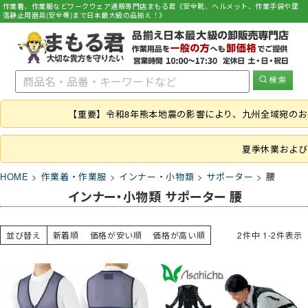
作業着、作業服などワークウェア通販専門店まもる君《安全靴、ヘルメット、作業手袋や墜
落静止用器具(安全帯)まで日本最大級の品揃え！》
【重要】令和8年熊本地震の影響により、九州全域宛の
夏季休業および
HOME
作業着・作業服
インナー・小物類
サポーター
腰
インナー・小物類 サポーター 腰
並び替え
新着順
価格が安い順
価格が高い順
2
件中
1
-
2
件表示