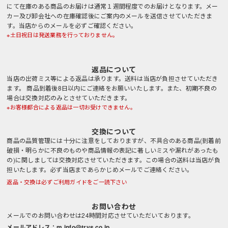
にて在庫のある商品のお届けは通常１週間程度でのお届けとなります。メー
カー及び卸会社への在庫確認後にご案内のメールを送信させていただきま
す。当店からのメールを必ずご確認ください。
※土日祝日は発送業務を行っておりません。
返品について
当店の出荷ミス等による返品は承ります。送料は当店が負担させていただき
ます。 商品到着後8日以内にご連絡をお願いいたします。また、初期不良の
場合は交換対応のみとさせていただきます。
※お客様都合による返品は一切お受けできません。
交換について
商品の品質管理には十分に注意をしておりますが、不具合のある商品(到着前
破損・明らかに不良のものや商品情報の表記に著しいミスや漏れがあったも
の)に関しましては交換対応させていただきます。この場合の送料は当店が負
担いたします。必ず当店まであらかじめメールでご連絡ください。
返品・交換は必ずご利用ガイドをご一読下さい
お問い合わせ
メールでのお問い合わせは24時間対応させていただいております。
メールアドレス：m.info@trys.co.jp