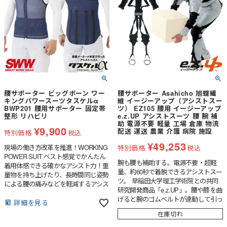
腰サポーター ビッグボーン ワー
腰サポーター Asahicho 旭蝶繊
キングパワースーツタスケルα
維 イージーアップ（アシストスー
BWP201 腰用サポーター 固定帯
ツ） EZ105 腰用 イージーアップ
整形 リハビリ
e.z.UP アシストスーツ 腰 腕 補
助 電源不要 軽量 工場 倉庫 物流
¥
9,900
配送 運送 農業 介護 病院 施設
特別価格
税込
¥
49,253
現場の働き方改革を推進！WORKING
特別価格
税込
POWER SUIT ベスト感覚でかんたん
腕も腰も補助する。電源不要・超軽
着用体感できる確かなアシスト力！重
量、約60秒で着脱できるアシストスー
量物を持ち上げたり、長時間同じ姿勢
ツ。 早稲田大学理工学術院との共同
による腰の痛みなどを軽減するアシス
研究開発商品「e.z.UP」。腰や膝を曲
トベスト。背面腰部分に装着された4
げると腕のゴムベルトが連動して引っ
本の強力なバネが作業時の身体への負
詳細を見る
張られ、持ち上げ動作を補助する仕組
担を軽減、長時間の着用でも快適にご
在庫切れ
み。電源不要・超軽量で煩わしさな
利用いただけるように設計された本格
し。1度サイズ調整すれば約60秒で着