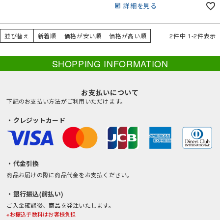
的な無動力のアシストベストです。
詳細を見る
脱可能。家庭用洗濯機洗濯可で衛生
的。斜め方向の動作にも対応する特殊
ファブリックメカニズム採用。補助力
調整可能・テンションをゆるめれば休
並び替え
新着順
価格が安い順
価格が高い順
2
件中
1
-
2
件表示
憩中も着用可。工場ラインや運送・倉
庫・農作業・介護現場まで幅広く活
躍。サイズS・L・XL。
SHOPPING INFORMATION
お支払いについて
下記のお支払い方法がご利用いただけます。
・クレジットカード
・代金引換
商品お届けの際に商品代金をお支払ください。
・銀行振込(前払い)
ご入金確認後、商品を発注いたします。
※お振込手数料はお客様負担