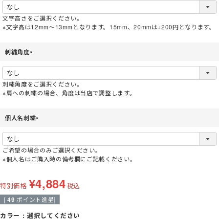
必
須
文字高さをご選択ください。
)
※文字高は12mm～13mmとなります。15mm、20mmは+200円となります。
刺繍角度
(
必
須
刺繍角度をご選択ください。
)
※肩への刺繍の場合、角度は当店で調整します。
個人名刺繍
(
必
須
ご希望の場合のみご選択ください。
)
※個人名はご購入時の備考欄にご記載ください。
¥
4,884
特別価格
税込
[
49
ポイント進呈]
カラー
選択してください