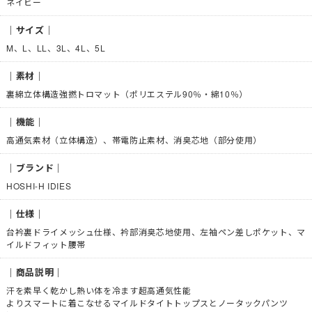
ネイビー
｜サイズ｜
M、L、LL、3L、4L、5L
｜素材｜
裏綿立体構造強撚トロマット（ポリエステル90％・綿10％）
｜機能｜
高通気素材（立体構造）、帯電防止素材、消臭芯地（部分使用）
｜ブランド｜
HOSHI-H IDIES
｜仕様｜
台衿裏ドライメッシュ仕様、衿部消臭芯地使用、左袖ペン差しポケット、マ
イルドフィット腰帯
｜商品説明｜
汗を素早く乾かし熱い体を冷ます超高通気性能
よりスマートに着こなせるマイルドタイトトップスとノータックパンツ