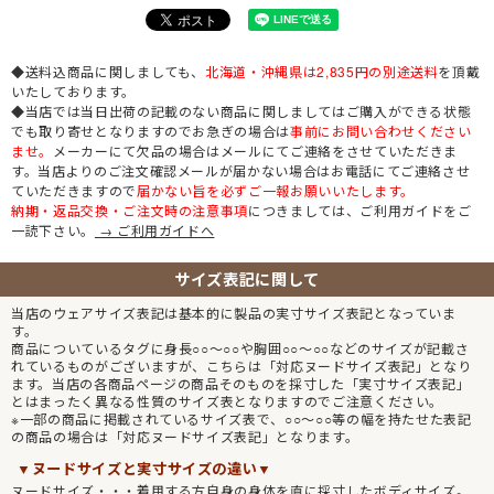
◆送料込商品に関しましても、
北海道・沖縄県は2,835円の別途送料
を頂戴
いたしております。
◆当店では当日出荷の記載のない商品に関しましてはご購入ができる状態
でも取り寄せとなりますのでお急ぎの場合は
事前にお問い合わせください
ませ。
メーカーにて欠品の場合はメールにてご連絡をさせていただきま
す。当店よりのご注文確認メールが届かない場合はお電話にてご連絡させ
ていただきますので
届かない旨を必ずご一報お願いいたします。
納期・返品交換・ご注文時の注意事項
につきましては、ご利用ガイドをご
一読下さい。
→ ご利用ガイドへ
サイズ表記に関して
当店のウェアサイズ表記は基本的に製品の実寸サイズ表記となっていま
す。
商品についているタグに身長○○～○○や胸囲○○～○○などのサイズが記載さ
れているものがございますが、こちらは「対応ヌードサイズ表記」となり
ます。当店の各商品ページの商品そのものを採寸した「実寸サイズ表記」
とはまったく異なる性質のサイズ表となりますのでご注意ください。
※一部の商品に掲載されているサイズ表で、○○～○○等の幅を持たせた表記
の商品の場合は「対応ヌードサイズ表記」となります。
▼ヌードサイズと実寸サイズの違い▼
ヌードサイズ・・・着用する方自身の身体を直に採寸したボディサイズ。