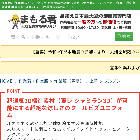
作業着、作業服などワークウェア通販専門店まもる君《安全靴、ヘルメット、作業手袋や墜
落静止用器具(安全帯)まで日本最大級の品揃え！》
【重要】令和8年熊本地震の影響により、九州全域宛の
夏季休業および
HOME
作業着・作業服
作業服（春夏）
上着
ブルゾン
超通気3D構造素材（東レ シャミラン3D）が可
能にする超絶な涼しさのクールビズユニフォー
ム
汗を素早く乾かし熱い体を冷ます超高通気性能
よりスマートに着こなせるマイルドタイトトップスとノータ
ックパンツ
SSスタイルアップ＋ユニフォーム