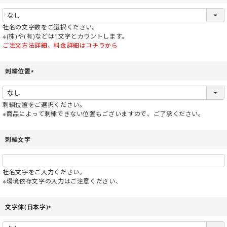
(
必
須
社名の文字数をご選択ください。
)
※(株)や(有)などは1文字とカウントします。
ご注文方法詳細、料金詳細はコチラから
刺繍位置
(
必
須
刺繍位置をご選択ください。
)
※商品によって刺繍できない位置もございますので、ご了承ください。
刺繍文字
社名文字をご入力ください。
※環境依存文字の入力はご注意ください、
文字体(日本字)
(