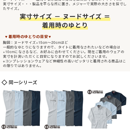
実寸サイズ・・・製品を平らな所に置き、メジャーで実際の大きさを採寸し
たサイズ。
実寸サイズ － ヌードサイズ ＝
着用時のゆとり
▼着用時のゆとりの目安▼
胸囲：ヌードサイズ+15cm～20cmほど
一般的なゆとりになりますので、タイトに着用なされたいなどの場合は
+10cmになさるなど、お好みに合わせてください。現在ご着用のウェアの
実寸を計測いただくと目安になりますのでお試しくださいませ。
※コンプレッションウェアなど伸縮性の高いピッタリと着用される商品はこ
の限りではありません。
同一シリーズ