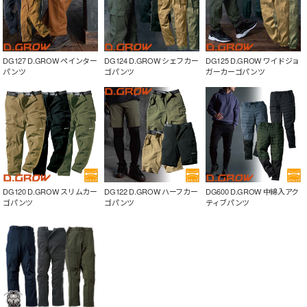
DG127 D.GROW ペインター
DG124 D.GROW シェフカー
DG125 D.GROW ワイドジョ
パンツ
ゴパンツ
ガーカーゴパンツ
DG120 D.GROW スリムカー
DG122 D.GROW ハーフカー
DG600 D.GROW 中綿入アク
ゴパンツ
ゴパンツ
ティブパンツ