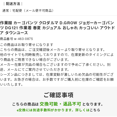
｜配送方法｜
通常：宅配便（メール便不可商品）
作業服 カーゴパンツ クロダルマ D.GROW ジョガーカーゴパン
ツ DG121 作業着 春夏 カジュアル おしゃれ カッコいい アウトド
ア タウンユース
商品番号
w-463-0875
この商品は
お取り寄せ
になります
こちらの商品は、ご注文確認後メーカーより取り寄せとなります。
他のサイトでも同時販売しておりますので、在庫更新のタイミングによ
り商品をご用意できない場合がございます。
メーカー在庫が欠品の場合もございますので予めご了承ください。
別
途、メールにてご案内させていただきます。
シーズン品につきましては、在庫変動が激しいため欠品の可能性がござ
います。お急ぎの場合は、お手数ですがご購入前に在庫のご確認をお願
いいたします。
ご確認事項
交換可能・返品不可
こちらの商品は
となります。
※交換には別途手数料がかかります。詳しくは
こちら