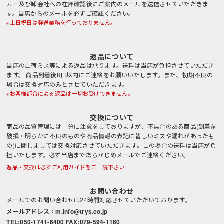
カー及び卸会社への在庫確認後にご案内のメールを送信させていただきま
す。当店からのメールを必ずご確認ください。
※土日祝日は発送業務を行っておりません。
返品について
当店の出荷ミス等による返品は承ります。送料は当店が負担させていただき
ます。 商品到着後8日以内にご連絡をお願いいたします。また、初期不良の
場合は交換対応のみとさせていただきます。
※お客様都合による返品は一切お受けできません。
交換について
商品の品質管理には十分に注意をしておりますが、不具合のある商品(到着前
破損・明らかに不良のものや商品情報の表記に著しいミスや漏れがあったも
の)に関しましては交換対応させていただきます。この場合の送料は当店が負
担いたします。必ず当店まであらかじめメールでご連絡ください。
返品・交換は必ずご利用ガイドをご一読下さい
お問い合わせ
メールでのお問い合わせは24時間対応させていただいております。
メールアドレス：m.info@trys.co.jp
TEL:050-1741-6400 FAX:079-594-1160