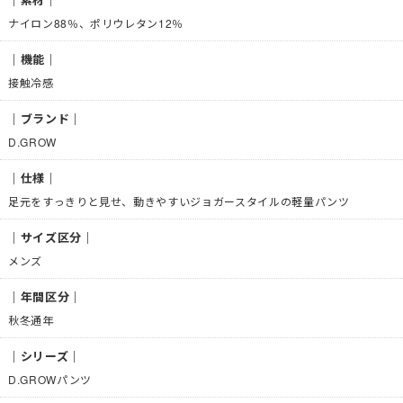
ナイロン88％、ポリウレタン12％
｜機能｜
接触冷感
｜ブランド｜
D.GROW
｜仕様｜
足元をすっきりと見せ、動きやすいジョガースタイルの軽量パンツ
｜サイズ区分｜
メンズ
｜年間区分｜
秋冬通年
｜シリーズ｜
D.GROWパンツ