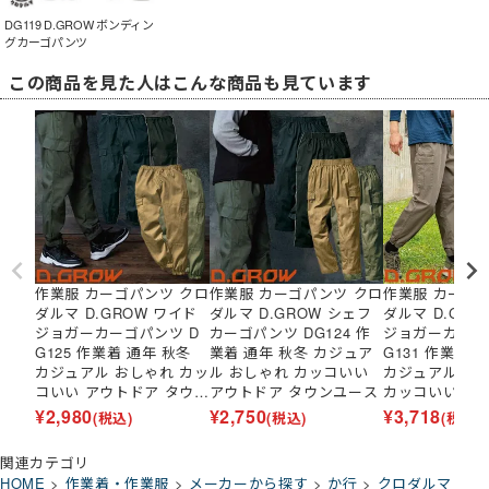
DG119 D.GROW ボンディン
グカーゴパンツ
この商品を見た人はこんな商品も見ています
作業服 カーゴパンツ クロ
作業服 カーゴパンツ クロ
作業服 カーゴ
ダルマ D.GROW ワイド
ダルマ D.GROW シェフ
ダルマ D.GROW ワイド
ジョガーカーゴパンツ D
カーゴパンツ DG124 作
ジョガーカーゴ
G125 作業着 通年 秋冬
業着 通年 秋冬 カジュア
G131 作業着 
カジュアル おしゃれ カッ
ル おしゃれ カッコいい
カジュアル タ
コいい アウトドア タウン
アウトドア タウンユース
カッコいい お
ユース
¥
2,980
¥
2,750
¥
3,718
(税込)
(税込)
(税込)
関連カテゴリ
HOME
作業着・作業服
メーカーから探す
か行
クロダルマ