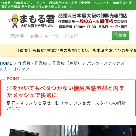
作業着、作業服などワークウェア通販専門店まもる君《安全靴、ヘルメット、作業手袋や墜
落静止用器具(安全帯)まで日本最大級の品揃え！》
【重要】令和8年熊本地震の影響により、熊本県内および九州全
HOME
作業着・作業服
作業服（春夏）
パンツ・スラックス
カーゴパンツ
汗をかいてもベタつかない接触冷感素材と内ま
たメッシュで快適に
足元をすっきりと見せ、動きやすいジョガースタイルの軽量
パンツ