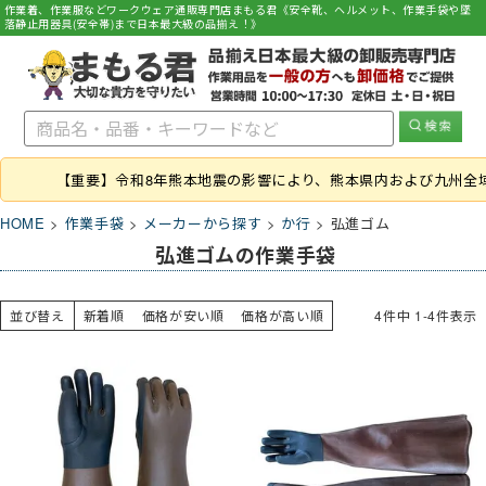
作業着、作業服などワークウェア通販専門店まもる君《安全靴、ヘルメット、作業手袋や墜
落静止用器具(安全帯)まで日本最大級の品揃え！》
【重要】令和8年熊本地震の影響により、熊本県内および九州全
HOME
作業手袋
メーカーから探す
か行
弘進ゴム
弘進ゴムの作業手袋
並び替え
新着順
価格が安い順
価格が高い順
4
件中
1
-
4
件表示