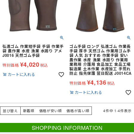
弘進ゴム 作業短手袋 手袋 作業手
ゴム手袋 ロング 弘進ゴム 作業長
袋 農作業 水産 漁業 水周り アメ
手袋 厚手 天然ゴム 作業用ゴム手
J0016 天然ゴム手袋
袋 人気 おすすめ 作業手袋 安い
農作業 水産 漁業 水周り 作業用
¥
4,020
業務用 介護用 食品加工 食品工場
特別価格
税込
製造業 土木作業 水産加工 手荒れ
防止 指先保護 翌日配送 J0014CA
カートに入れる
¥
4,136
特別価格
税込
カートに入れる
並び替え
新着順
価格が安い順
価格が高い順
4
件中
1
-
4
件表示
SHOPPING INFORMATION