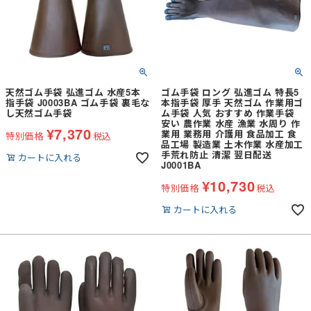
天然ゴム手袋 弘進ゴム 水産5本
ゴム手袋 ロング 弘進ゴム 特長5
指手袋 J0003BA ゴム手袋 裏毛な
本指手袋 厚手 天然ゴム 作業用ゴ
し天然ゴム手袋
ム手袋 人気 おすすめ 作業手袋
安い 農作業 水産 漁業 水周り 作
¥
7,370
業用 業務用 介護用 食品加工 食
特別価格
税込
品工場 製造業 土木作業 水産加工
手荒れ防止 清潔 翌日配送
カートに入れる
J0001BA
¥
10,730
特別価格
税込
カートに入れる