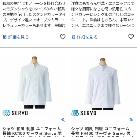
和風の生地にモノトーンを掛け合わせ
洋食はもちろん中華・エスニックまで
たモダンシャツを3タイプの衿で 和系
様々な厨房になじむ高い汎用性 スタ
の生地を使用したスタンドカラータイ
ンドカラーにシングルの合わせのコッ
プ。デザイン違いでオープンカラー・
クコート。洋食はもちろん、中華やイ
レギュラーカラーもあります。左胸片
ンド、エスニックまで様々なシーンに
玉縁ポケット付き。
なじむ、汎用性の高さが人気です。折
り返しのカフスは鍋つかみになるのが
詳細を見る
詳細を見る
プロ仕様。コックコートの袖が折り返
してあるのはいざというときに鍋つか
みとして使える仕様。伝統の中で生ま
れたプロフェッショナルなディティー
ルです。
シャツ 和風 制服 ユニフォーム
シャツ 和風 制服 ユニフォーム
長袖 KC400 サーヴォ Servo 男
長袖 FH400 サーヴォ Servo 男