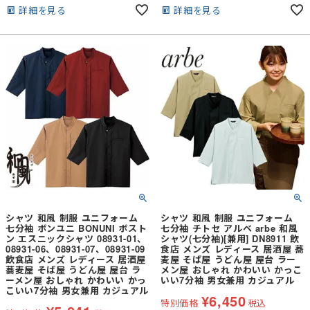
ブや裾に入ったスリットで動きやすさ
て。ボタンの位置、見え方にもミリ単
詳細を見る
詳細を見る
にも配慮した、こだわりのゆとりある
位でこだわった一着。
デザインとなっています。
シャツ 和風 制服 ユニフォーム
シャツ 和風 制服 ユニフォーム
七分袖 ボンユニ BONUNI ボスト
七分袖 チトセ アルベ arbe 和風
ン エスニックシャツ 08931-01、
シャツ(七分袖)[兼用] DN8911 飲
08931-06、08931-07、08931-09
食店 メンズ レディース 居酒屋 蕎
飲食店 メンズ レディース 居酒屋
麦屋 そば屋 うどん屋 屋台 ラー
蕎麦屋 そば屋 うどん屋 屋台 ラ
メン屋 おしゃれ かわいい かっこ
ーメン屋 おしゃれ かわいい かっ
いい7分袖 男女兼用 カジュアル
こいい7分袖 男女兼用 カジュアル
¥
6,450
特別価格
税込