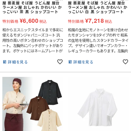
屋 蕎麦屋 そば屋 うどん屋 屋台
屋 蕎麦屋 そば屋 うどん屋 屋台
ラーメン屋 おしゃれ かわいい か
ラーメン屋 おしゃれ かわいい か
っこいい 茶 黒 ショップコート
っこいい 白 黒 ショップコート
¥
6,600
¥
7,218
特別価格
税込
特別価格
税込
和からエスニックスタイルまで多彩に
和風の生地にモノトーンを掛け合わせ
使えるモダンジャパニーズコート 汎
たモダンシャツを3タイプの衿で 和系
用性の高いボタン合わせのショップコ
の生地を使用したスタンドカラータイ
ート。左胸外にパッチポケットがあり
プ。デザイン違いでオープンカラー・
ます。ポケットにはネームプレートが
レギュラーカラーもあります。左胸片
挟めるループ付き。
玉縁ポケット付き。
詳細を見る
詳細を見る