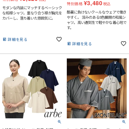
¥
3,480
特別価格
税込
モダンな内装にマッチするベーシック
酷暑に負けないクールなウェアで働き
な和襟シャツ。重なり合う襟が胸元を
やすく。 深みのある5色展開の和風シ
カバーし、落ち着いた雰囲気に。
ャツ。高い通気性で軽やかな着心地で
す。
詳細を見る
詳細を見る