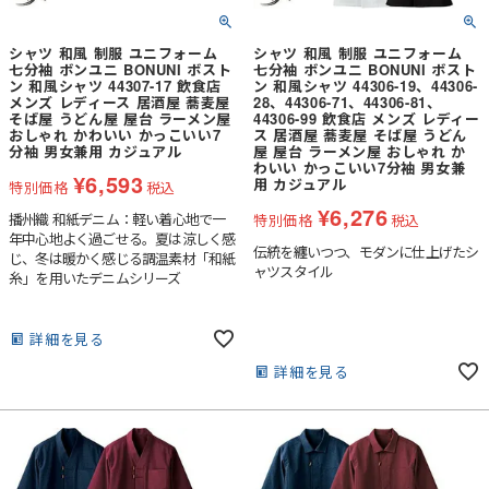
シャツ 和風 制服 ユニフォーム
シャツ 和風 制服 ユニフォーム
七分袖 ボンユニ BONUNI ボスト
七分袖 ボンユニ BONUNI ボスト
ン 和風シャツ 44307-17 飲食店
ン 和風シャツ 44306-19、44306-
メンズ レディース 居酒屋 蕎麦屋
28、44306-71、44306-81、
そば屋 うどん屋 屋台 ラーメン屋
44306-99 飲食店 メンズ レディー
おしゃれ かわいい かっこいい7
ス 居酒屋 蕎麦屋 そば屋 うどん
分袖 男女兼用 カジュアル
屋 屋台 ラーメン屋 おしゃれ か
わいい かっこいい7分袖 男女兼
¥
6,593
用 カジュアル
特別価格
税込
¥
6,276
播州織 和紙デニム：軽い着心地で一
特別価格
税込
年中心地よく過ごせる。夏は涼しく感
伝統を纏いつつ、モダンに仕上げたシ
じ、冬は暖かく感じる調温素材「和紙
ャツスタイル
糸」を用いたデニムシリーズ
詳細を見る
詳細を見る