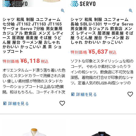
シャツ 和風 制服 ユニフォーム
シャツ 和風 制服 ユニフォーム
七分袖 JT1162 JT1163 JT1165
長袖 SBLU-1301 サーヴォ Servo
サーヴォ Servo 7分袖 男女兼用
男女兼用 カジュアル 飲食店 メン
カジュアル 飲食店 メンズ レディ
ズ レディース 居酒屋 蕎麦屋 そば
ース 居酒屋 蕎麦屋 そば屋 うど
屋 うどん屋 屋台 ラーメン屋 お
ん屋 屋台 ラーメン屋 おしゃれ
しゃれ かわいい かっこいい
かわいい かっこいい 黒 茶 ショ
¥
5,637
ップコート
特別価格
税込
¥
6,118
ソフトな印象とスタイリッシュな和の
特別価格
税込
コーデ。 やわらか素材にゆったりラ
オリエンタルムード漂う落ち着いた色
インの和シャツ。飲食店に不可欠な清
合いとスタンドカラーで洗練された装
潔感。着物風の打合せが印象的なシャ
い 優しい素材感が特徴のスタンドカ
ツ。定番人気のBL-028-A9型シャツの
ラーのショップコートは上品な3色展
シルエットを改良しました。和の雰囲
開。和はもちろん、コーディネイト次
気を演出する形、ブラウス素材で着心
詳細を見る
第で可能性は無限大です。
地も快適。袖下が身頃から続いている
詳細を見る
マチつきで、腕を上げ易くなっている
のも嬉しい仕様です。汚れを押し上
げ、落ちやすくする「ステインオフ加
工」付き。東レの“ナノマトリック
ス”技術により、繊維と親和力の高い
ＳＲ剤を被膜化。ＳＲ剤が洗液中で膨