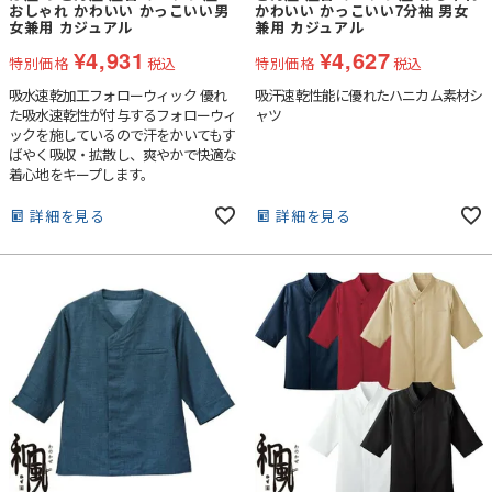
おしゃれ かわいい かっこいい男
かわいい かっこいい7分袖 男女
女兼用 カジュアル
兼用 カジュアル
¥
4,931
¥
4,627
特別価格
税込
特別価格
税込
吸水速乾加工フォローウィック 優れ
吸汗速乾性能に優れたハニカム素材シ
た吸水速乾性が付与するフォローウィ
ャツ
ックを施しているので汗をかいてもす
ばやく吸収・拡散し、爽やかで快適な
着心地をキープします。
詳細を見る
詳細を見る