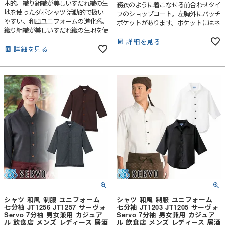
本的。織り組織が美しいすだれ織の生
務衣のように着こなせる前合わせタイ
地を使ったダボシャツ 活動的で扱い
プのショップコート。左胸外にパッチ
やすい、和風ユニフォームの進化系。
ポケットがあります。ポケットにはネ
織り組織が美しいすだれ織の生地を使
ームプレートが挟めるループ付き。
ったシャツスタイルのユニフォーム。
詳細を見る
1枚着るだけで和の雰囲気を醸し出す
詳細を見る
ことができ、着付けやメンテナンスも
手間いらず。きものや割烹着以上に幅
広い場面で使える商品です。
シャツ 和風 制服 ユニフォーム
シャツ 和風 制服 ユニフォーム
七分袖 JT1256 JT1257 サーヴォ
七分袖 JT1203 JT1205 サーヴォ
Servo 7分袖 男女兼用 カジュア
Servo 7分袖 男女兼用 カジュア
ル 飲食店 メンズ レディース 居酒
ル 飲食店 メンズ レディース 居酒