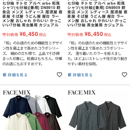
七分袖 チトセ アルベ arbe 和風
七分袖 チトセ アルベ arbe 和風
シャツ(七分袖)[兼用] DN8910 飲
シャツ(七分袖)[兼用] DN8909 飲
食店 メンズ レディース 居酒屋 蕎
食店 メンズ レディース 居酒屋 蕎
麦屋 そば屋 うどん屋 屋台 ラー
麦屋 そば屋 うどん屋 屋台 ラー
メン屋 おしゃれ かわいい かっこ
メン屋 おしゃれ かわいい かっこ
いい7分袖 男女兼用 カジュアル
いい7分袖 男女兼用 カジュアル
¥
6,450
¥
6,450
特別価格
税込
特別価格
税込
「和」のお店のための機能性とデザイ
「和」のお店のための機能性とデザイ
ン性を最上まで高めたコラボシリー
ン性を最上まで高めたコラボシリー
ズ。 細めの立ち襟で、上品で引き締
ズ。 落ち着いたカラーを揃えまし
まった印象に。和食はもちろん、中華
た。ほどよいストレッチ性があり動き
のお店にもおすすめです。
やすい素材を採用。
詳細を見る
詳細を見る