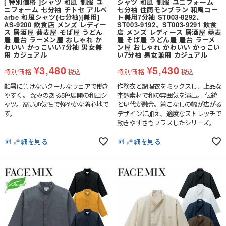
[ 特別価格 ]シャツ 和風 制服 ユ
シャツ 和風 制服 ユニフォーム
ニフォーム 七分袖 チトセ アルベ
七分袖 住商モンブラン 和風コー
arbe 和風シャツ(七分袖)[兼用]
ト兼用7分袖 ST003-8292、
AS-9200 飲食店 メンズ レディー
ST003-9192、ST003-9291 飲食
ス 居酒屋 蕎麦屋 そば屋 うどん
店 メンズ レディース 居酒屋 蕎麦
屋 屋台 ラーメン屋 おしゃれ か
屋 そば屋 うどん屋 屋台 ラーメ
わいい かっこいい7分袖 男女兼
ン屋 おしゃれ かわいい かっこい
用 カジュアル
い7分袖 男女兼用 カジュアル
¥
3,480
¥
5,430
特別価格
税込
特別価格
税込
酷暑に負けないクールなウェアで働き
作務衣と調理衣をミックスし、上品な
やすく。 深みのある5色展開の和風シ
杢調素材で和の雰囲気を演出。 伝統
ャツ。高い通気性で軽やかな着心地で
と現代が融合。着こなしの幅が広がる
す。
デザインに加え、適度なストレッチで
動きやすさもプラスしたシリーズ。
詳細を見る
詳細を見る