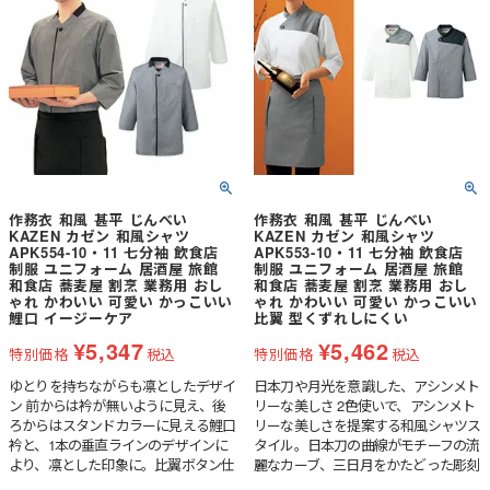
作務衣 和風 甚平 じんべい
作務衣 和風 甚平 じんべい
KAZEN カゼン 和風シャツ
KAZEN カゼン 和風シャツ
APK554-10・11 七分袖 飲食店
APK553-10・11 七分袖 飲食店
制服 ユニフォーム 居酒屋 旅館
制服 ユニフォーム 居酒屋 旅館
和食店 蕎麦屋 割烹 業務用 おし
和食店 蕎麦屋 割烹 業務用 おし
ゃれ かわいい 可愛い かっこいい
ゃれ かわいい 可愛い かっこいい
鯉口 イージーケア
比翼 型くずれしにくい
¥
5,347
¥
5,462
特別価格
税込
特別価格
税込
ゆとりを持ちながらも凛としたデザイ
日本刀や月光を意識した、アシンメト
ン 前からは衿が無いように見え、後
リーな美しさ 2色使いで、アシンメト
ろからはスタンドカラーに見える鯉口
リーな美しさを提案する和風シャツス
衿と、1本の垂直ラインのデザインに
タイル。日本刀の曲線がモチーフの流
より、凛とした印象に。比翼ボタン仕
麗なカーブ、三日月をかたどった彫刻
様になっているうえ、ラグランスリー
風のボタンがアクセントの比翼仕立