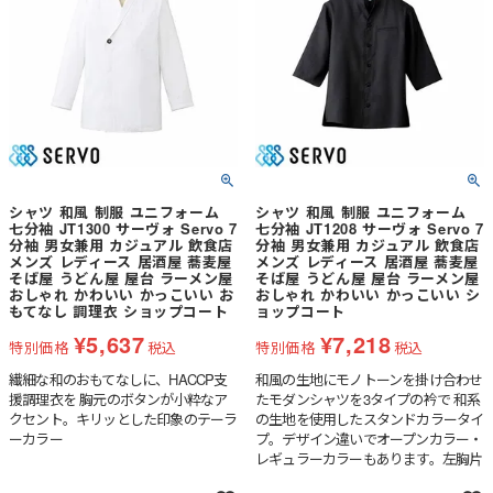
潤し、汚れを押し上げ、落ちやすくし
ます。
シャツ 和風 制服 ユニフォーム
シャツ 和風 制服 ユニフォーム
七分袖 JT1300 サーヴォ Servo 7
七分袖 JT1208 サーヴォ Servo 7
分袖 男女兼用 カジュアル 飲食店
分袖 男女兼用 カジュアル 飲食店
メンズ レディース 居酒屋 蕎麦屋
メンズ レディース 居酒屋 蕎麦屋
そば屋 うどん屋 屋台 ラーメン屋
そば屋 うどん屋 屋台 ラーメン屋
おしゃれ かわいい かっこいい お
おしゃれ かわいい かっこいい シ
もてなし 調理衣 ショップコート
ョップコート
¥
5,637
¥
7,218
特別価格
税込
特別価格
税込
繊細な和のおもてなしに、HACCP支
和風の生地にモノトーンを掛け合わせ
援調理衣を 胸元のボタンが小粋なア
たモダンシャツを3タイプの衿で 和系
クセント。キリッとした印象のテーラ
の生地を使用したスタンドカラータイ
ーカラー
プ。デザイン違いでオープンカラー・
レギュラーカラーもあります。左胸片
玉縁ポケット付き。