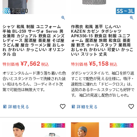
シャツ 和風 制服 ユニフォーム
作務衣 和風 甚平 じんべい
半袖 BL-259 サーヴォ Servo 男
KAZEN カゼン タボシャツ
女兼用 カジュアル 飲食店 メンズ
APK556-15 飲食店 制服 ユニフ
レディース 居酒屋 蕎麦屋 そば屋
ォーム 居酒屋 旅館 和食店 蕎麦
うどん屋 屋台 ラーメン屋 おしゃ
屋 割烹 ホール スタッフ 業務用
れ かわいい かっこいい オリエン
おしゃれ かわいい 可愛い かっこ
タル 白
いい スリット 丈夫
¥
7,562
¥
5,158
特別価格
税込
特別価格
税込
オリエンタルムード漂う落ち着いた色
ダボシャツスタイルで、袖口を折り返
合いとスタンドカラーで洗練された装
すことで配色が見える仕様に。吸汗・
い 和はもちろん、コーディネイト次
速乾性に優れた「ドビークロス」は、
第で可能性は無限大です。
活気のあるホールスタッフにも好評で
す。 袖口の見返し配色がおしゃれ。
また、市松模様や千鳥格子のような古
典柄を現代的なモノトーンの連続模様
詳細を見る
詳細を見る
に仕上げました。プリント技術にもこ
だわり、洗濯耐久性に優れ色落ちしに
くい高堅牢度加工"APENINO（アペニ
ノ）"を採用しています。