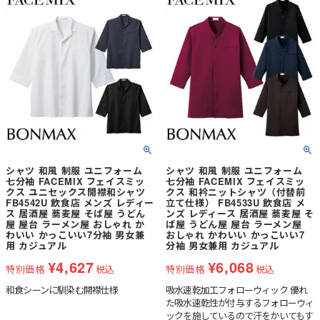
シャツ 和風 制服 ユニフォーム
シャツ 和風 制服 ユニフォーム
七分袖 FACEMIX フェイスミッ
七分袖 FACEMIX フェイスミッ
クス ユニセックス開襟和シャツ
クス 和衿ニットシャツ（付替前
FB4542U 飲食店 メンズ レディー
立て仕様） FB4533U 飲食店 メ
ス 居酒屋 蕎麦屋 そば屋 うどん
ンズ レディース 居酒屋 蕎麦屋 そ
屋 屋台 ラーメン屋 おしゃれ か
ば屋 うどん屋 屋台 ラーメン屋
わいい かっこいい7分袖 男女兼
おしゃれ かわいい かっこいい7
用 カジュアル
分袖 男女兼用 カジュアル
¥
4,627
¥
6,068
特別価格
税込
特別価格
税込
和食シーンに馴染む開襟仕様
吸水速乾加工フォローウィック 優れ
た吸水速乾性が付与するフォローウィ
ックを施しているので汗をかいてもす