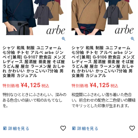
シャツ 和風 制服 ユニフォーム
シャツ 和風 制服 ユニフォーム
七分袖 チトセ アルベ arbe ジン
七分袖 チトセ アルベ arbe ジン
ベイ[兼用] G-9107 飲食店 メンズ
ベイ[兼用] G-9106 飲食店 メンズ
レディース 居酒屋 蕎麦屋 そば屋
レディース 居酒屋 蕎麦屋 そば屋
うどん屋 屋台 ラーメン屋 おしゃ
うどん屋 屋台 ラーメン屋 おしゃ
れ かわいい かっこいい7分袖 男
れ かわいい かっこいい7分袖 男
女兼用 カジュアル
女兼用 カジュアル
¥
4,125
¥
4,125
特別価格
税込
特別価格
税込
特別なひとときにふさわしい、深みの
和空間にふさわしい落ち着いた色合
ある色合いの装いで和のおもてなし
い。前合わせの配色と二色使いの腰紐
を。
でキリッとした印象が生まれます。
詳細を見る
詳細を見る