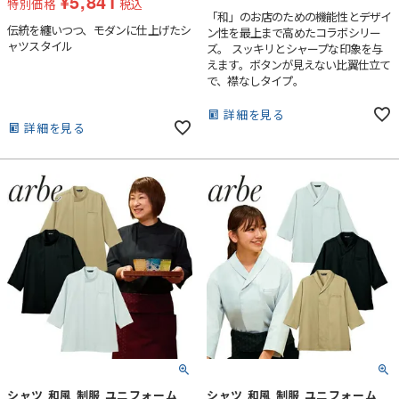
¥
5,841
特別価格
税込
「和」のお店のための機能性とデザイ
伝統を纏いつつ、モダンに仕上げたシ
ン性を最上まで高めたコラボシリー
ャツスタイル
ズ。 スッキリとシャープな印象を与
えます。ボタンが見えない比翼仕立て
で、襟なしタイプ。
詳細を見る
詳細を見る
シャツ 和風 制服 ユニフォーム
シャツ 和風 制服 ユニフォーム