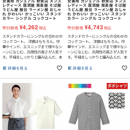
女兼用 カジュアル 飲食店 メンズ
女兼用 カジュアル 飲食店 メンズ
レディース 居酒屋 蕎麦屋 そば屋
レディース 居酒屋 蕎麦屋 そば屋
うどん屋 屋台 ラーメン屋 おしゃ
うどん屋 屋台 ラーメン屋 おしゃ
れ かわいい かっこいい スタンド
れ かわいい かっこいい スタンド
カラー シングル コックコート
カラー シングル コックコート
¥
4,262
¥
4,743
特別価格
税込
特別価格
税込
スタンドカラーにシングルの合わせの
スタンドカラーにシングルの合わせの
コックコート。 洋食はもちろん、中
コックコート。 洋食はもちろん、中
華やインド、エスニックまで様々なシ
華やインド、エスニックまで様々なシ
ーンになじむ、汎用性の高さが人気で
ーンになじむ、汎用性の高さが人気で
す。平紐をしっかりと編み込んだ、本
す。平紐をしっかりと編み込んだ、本
格仕様の組紐ボタンを使用していま
格仕様の組紐ボタンを使用していま
す。左胸片玉縁ポケット付き。
す。『フレッシュエリアR』は洗濯を
詳細を見る
詳細を見る
繰り返しても抗菌力はほとんど落ち
ず、また、皮膚刺激も少ないため、安
心して着用いただけます。左胸片玉縁
ポケット付き。