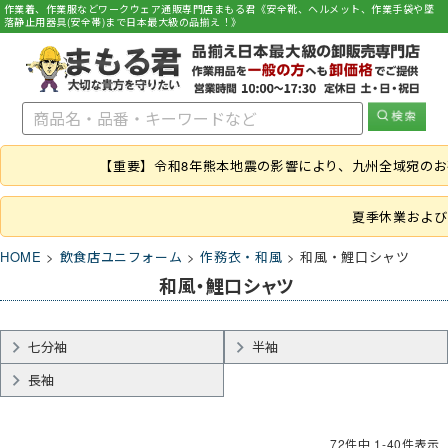
作業着、作業服などワークウェア通販専門店まもる君《安全靴、ヘルメット、作業手袋や墜
落静止用器具(安全帯)まで日本最大級の品揃え！》
【重要】令和8年熊本地震の影響により、九州全域宛の
夏季休業および
HOME
飲食店ユニフォーム
作務衣・和風
和風・鯉口シャツ
和風・鯉口シャツ
七分袖
半袖
長袖
72
件中
1
-
40
件表示