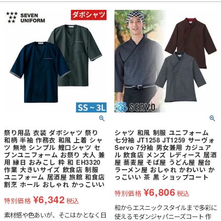
祭り用品 衣装 ダボシャツ 祭り
シャツ 和風 制服 ユニフォーム
和柄 半袖 作務衣 和風 上着 シャ
七分袖 JT1258 JT1259 サーヴォ
ツ 無地 シンプル 鯉口シャツ セ
Servo 7分袖 男女兼用 カジュア
ブンユニフォーム お祭り 大人 兼
ル 飲食店 メンズ レディース 居酒
用 縁日 おみこし 粋 和 EH3320
屋 蕎麦屋 そば屋 うどん屋 屋台
作業 大きいサイズ 飲食店 制服
ラーメン屋 おしゃれ かわいい か
ユニフォーム 居酒屋 旅館 和食店
っこいい 茶 黒 ショップコート
割烹 ホール おしゃれ かっこいい
¥
6,806
特別価格
税込
¥
6,342
特別価格
税込
和からエスニックスタイルまで多彩に
素材感や色あいが、そこはかとなく日
使えるモダンジャパニーズコート 作