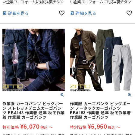
い企業ユニフォームに対応●裏チタン
い企業ユニフォームに対応●裏チタン
加工が紫外線、赤外線を大幅にカット
加工が紫外線、赤外線を大幅にカット
し衣服内温度の上昇を抑える●背中の
し衣服内温度の上昇を抑える●背中の
詳細を見る
詳細を見る
3D風気路メッシュ仕様で首裏へダイ
3D風気路メッシュ仕様で首裏へダイ
レクトに空気が流れる●左胸に野帳や
レクトに空気が流れる●左胸に野帳や
スマートフォンが入るバーチカルポケ
スマートフォンが入るバーチカルポケ
ット●7Lまでの豊富なサイズ展開
ット●7Lまでの豊富なサイズ展開
作業服 カーゴパンツ ビッグボー
作業服 カーゴパンツ ビッグボー
ン ストレッチデニムカーゴパン
ン ノータックカーゴパンツ
ツ EBA143 作業着 通年 秋冬作業
EBA153 作業着 通年 秋冬作業着
着 作業服 カーゴパンツ
作業服 カーゴパンツ
¥
6,070
¥
5,950
特別価格
〜
特別価格
〜
税込
税込