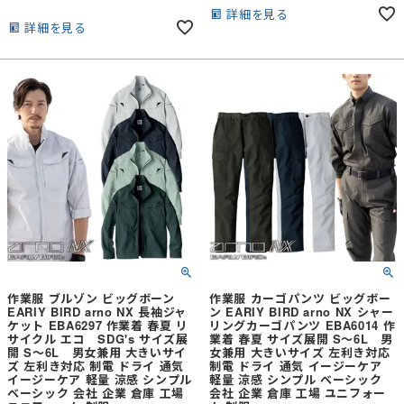
チ、3つの機能素材を融合させたハイ
ブリッドワークウェア●ドライタッチ
詳細を見る
ブリッドワークウェア●ドライタッチ
詳細を見る
で汗をかいてもサラサラした着心地●
で汗をかいてもサラサラした着心地●
ポケットのスレーキには通気性の良い
ポケットのスレーキには通気性の良い
ドライメッシュを採用●腕を上げても
ドライメッシュを採用●反射パイピン
突っ張らないメカアーム仕様●野帳や
グで夜間の視認性アップ●JIS T8118の
スマートフォンが入るWバーチカルポ
制電機能・衣類の静電気を外部に出す
ケット●左利きにも対応した両袖Wペ
ように生地に導電繊維を織り込み、ボ
ン差し●ボタン・ファスナーが製品の
タン・ファスナーも樹脂を使用
表に出ないスクラッチガード仕様●反
射パイピングで夜間の視認性アップ
●JIS T8118の制電機能・衣類の静電気
を外部に出すように生地に導電繊維を
織り込み、ボタン・ファスナーも樹脂
を使用
作業服 ブルゾン ビッグボーン
作業服 カーゴパンツ ビッグボー
EARIY BIRD arno NX 長袖ジャ
ン EARIY BIRD arno NX シャー
ケット EBA6297 作業着 春夏 リ
リングカーゴパンツ EBA6014 作
サイクル エコ SDG's サイズ展
業着 春夏 サイズ展開 S～6L 男
開 S～6L 男女兼用 大きいサイ
女兼用 大きいサイズ 左利き対応
ズ 左利き対応 制電 ドライ 通気
制電 ドライ 通気 イージーケア
イージーケア 軽量 涼感 シンプル
軽量 涼感 シンプル ベーシック
ベーシック 会社 企業 倉庫 工場
会社 企業 倉庫 工場 ユニフォー