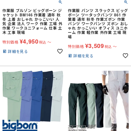
作業服 ブルゾン ビッグボーン ジ
作業服 パンツ スラックス ビッグ
ャケット BM146 作業着 通年 秋
ボーン ツータックパンツ 861 作
冬 上着 おしゃれ かっこいい 人
業着 通年 秋冬 作業ズボン 作業
気 企業 法人 ワーク 作業 工場 外
パンツ ワークパンツ ズボン おし
作業 ワークユニフォーム 仕事 土
ゃれ かっこいい オフィス ユニホ
木 工事 現場
ーム 作業 軽作業 外作業 工場 現
場
¥
4,950
特別価格
〜
税込
¥
3,509
特別価格
〜
税込
詳細を見る
詳細を見る