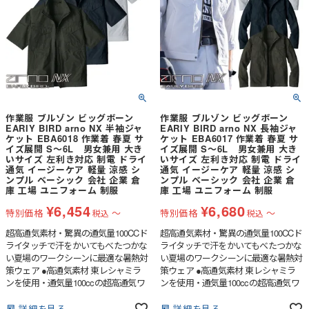
作業服 ブルゾン ビッグボーン
作業服 ブルゾン ビッグボーン
EARIY BIRD arno NX 半袖ジャ
EARIY BIRD arno NX 長袖ジャ
ケット EBA6018 作業着 春夏 サ
ケット EBA6017 作業着 春夏 サ
イズ展開 S～6L 男女兼用 大き
イズ展開 S～6L 男女兼用 大き
いサイズ 左利き対応 制電 ドライ
いサイズ 左利き対応 制電 ドライ
通気 イージーケア 軽量 涼感 シ
通気 イージーケア 軽量 涼感 シ
ンプル ベーシック 会社 企業 倉
ンプル ベーシック 会社 企業 倉
庫 工場 ユニフォーム 制服
庫 工場 ユニフォーム 制服
¥
6,454
¥
6,680
特別価格
〜
特別価格
〜
税込
税込
超高通気素材・驚異の通気量100CCド
超高通気素材・驚異の通気量100CCド
ライタッチで汗をかいてもべたつかな
ライタッチで汗をかいてもべたつかな
い夏場のワークシーンに最適な暑熱対
い夏場のワークシーンに最適な暑熱対
策ウェア ●高通気素材 東レシャミラ
策ウェア ●高通気素材 東レシャミラ
ンを使用・通気量100ccの超高通気ワ
ンを使用・通気量100ccの超高通気ワ
ークウェア●ドライタッチで汗をかい
ークウェア●ドライタッチで汗をかい
てもサラサラした着心地●ボタン・フ
てもサラサラした着心地●ボタン・フ
詳細を見る
詳細を見る