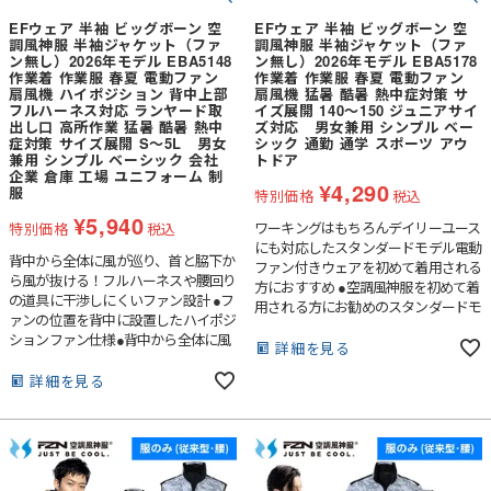
EFウェア 半袖 ビッグボーン 空
EFウェア 半袖 ビッグボーン 空
調風神服 半袖ジャケット（ファ
調風神服 半袖ジャケット（ファ
ン無し）2026年モデル EBA5148
ン無し）2026年モデル EBA5178
作業着 作業服 春夏 電動ファン
作業着 作業服 春夏 電動ファン
扇風機 ハイポジション 背中上部
扇風機 猛暑 酷暑 熱中症対策 サ
フルハーネス対応 ランヤード取
イズ展開 140～150 ジュニアサイ
出し口 高所作業 猛暑 酷暑 熱中
ズ対応 男女兼用 シンプル ベー
症対策 サイズ展開 S～5L 男女
シック 通勤 通学 スポーツ アウ
兼用 シンプル ベーシック 会社
トドア
企業 倉庫 工場 ユニフォーム 制
¥
4,290
服
特別価格
税込
¥
5,940
ワーキングはもちろんデイリーユース
特別価格
税込
にも対応したスタンダードモデル電動
背中から全体に風が巡り、首と脇下か
ファン付きウェアを初めて着用される
ら風が抜ける！フルハーネスや腰回り
方におすすめ ●空調風神服を初めて着
の道具に干渉しにくいファン設計 ●フ
用される方にお勧めのスタンダードモ
ァンの位置を背中に設置したハイポジ
デル●裏チタン加工が紫外線、赤外線
ションファン仕様●背中から全体に風
を大幅にカットし衣服内温度の上昇を
詳細を見る
が巡り、首と脇下から風が抜ける！フ
抑える●3S（身長140cm）・SS（身長
ルハーネスや腰回りの道具に干渉しに
詳細を見る
150cm）のジュニアサイズに対応●風
くい●ランヤード取出し口、フックハ
が衿周り全体から抜けるノーマルカラ
ンガー用ループ付きでフルハーネスに
ー仕様
対応●裏チタン加工が紫外線、赤外線
を大幅にカットし衣服内温度の上昇を
抑える●背中の3D風気路メッシュ仕様