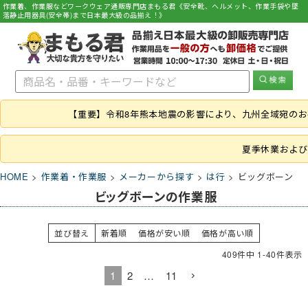
作業着、作業服などワークウェア通販専門店まもる君《安全靴、ヘルメット、作業手袋や墜
落静止用器具(安全帯)まで日本最大級の品揃え！》
【重要】令和8年熊本地震の影響により、九州全域宛の
夏季休業および
HOME
作業着・作業服
メーカーから探す
は行
ビッグボーン
ビッグボーンの作業服
並び替え
新着順
価格が安い順
価格が高い順
409
件中
1
-
40
件表示
1
2
…
11