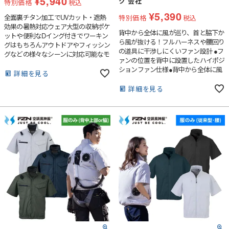
¥
5,940
ク 会社
特別価格
税込
¥
5,390
全面裏チタン加工でUVカット・遮熱
特別価格
税込
効果の暑熱対応ウェア大型の収納ポケ
背中から全体に風が巡り、首と脇下か
ットや便利なDイング付きでワーキン
ら風が抜ける！フルハーネスや腰回り
グはもちろんアウトドアやフィッシン
の道具に干渉しにくいファン設計 ●フ
グなどの様々なシーンに対応可能なモ
ァンの位置を背中に設置したハイポジ
デル ●左右の大型収納ポケットが幅広
ションファン仕様●背中から全体に風
いワークシーンに対応●裏チタン加工
詳細を見る
が巡り、首と脇下から風が抜ける！フ
が紫外線、赤外線を大幅にカットし衣
ルハーネスや腰回りの道具に干渉しに
詳細を見る
服内温度の上昇を抑える●風が衿周り
くい●ランヤード取出し口、フックハ
全体から抜けるノーマルカラー仕様●
ンガー用ループ付きでフルハーネスに
便利なDリング付き
対応●裏チタン加工が紫外線、赤外線
を大幅にカットし衣服内温度の上昇を
抑える●背中の3D風気路メッシュ仕様
で首裏へダイレクトに空気が流れる●
左胸ポケットに野帳やスマートフォン
が入るインナーポケット