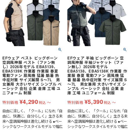
で首裏へダイレクトに空気が流れる●
左胸ポケットに野帳やスマートフォン
が入るインナーポケット
EFウェア ベスト ビッグボーン
EFウェア 半袖 ビッグボーン 空
空調風神服 ベスト（ファン無
調風神服 半袖ジャケット（ファ
し）2026年モデル EBA5139、
ン無し）2026年モデル
EBA5139K 作業着 作業服 春夏
EBA5138、EBA5138K 作業着 作
電動ファン 扇風機 猛暑 酷暑 熱
業服 春夏 電動ファン 扇風機 猛
中症対策 サイズ展開 S～7L 男
暑 酷暑 熱中症対策 サイズ展開 S
女兼用 大きいサイズ シンプル ベ
～7L 男女兼用 大きいサイズ シ
ーシック 会社 企業 倉庫 工場 ユ
ンプル ベーシック 会社 企業 倉
ニフォーム 制服
庫 工場 ユニフォーム 制服
¥
4,290
¥
5,390
特別価格
〜
特別価格
〜
税込
税込
自由に涼しく、「クール」になれ「自
自由に涼しく、「クール」になれ「自
由に、快適に、自分らしく」生きる未
由に、快適に、自分らしく」生きる未
来へ空調風神服は進化し続ける ●ベー
来へ空調風神服は進化し続ける ●ベー
シックなワークスタイルモデルで幅広
シックなワークスタイルモデルで幅広