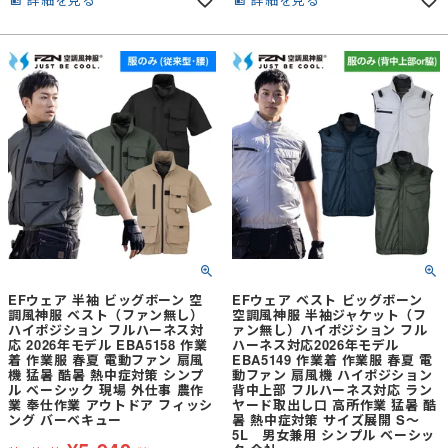
ァスナーが製品の表に出ないスクラッ
ァスナーが製品の表に出ないスクラッ
チガード仕様●左利きにも対応した両
チガード仕様●左利きにも対応した両
袖Wペン差し●JIS T8118の制電機能・
袖Wペン差し●JIS T8118の制電機能・
衣類の静電気を外部に出すように生地
衣類の静電気を外部に出すように生地
に導電繊維を織り込み、ボタン・ファ
に導電繊維を織り込み、ボタン・ファ
スナーも樹脂を使用
スナーも樹脂を使用
EFウェア 半袖 ビッグボーン 空
EFウェア ベスト ビッグボーン
調風神服 ベスト（ファン無し）
空調風神服 半袖ジャケット（フ
ハイポジション フルハーネス対
ァン無し）ハイポジション フル
応 2026年モデル EBA5158 作業
ハーネス対応2026年モデル
着 作業服 春夏 電動ファン 扇風
EBA5149 作業着 作業服 春夏 電
機 猛暑 酷暑 熱中症対策 シンプ
動ファン 扇風機 ハイポジション
ル ベーシック 現場 外仕事 農作
背中上部 フルハーネス対応 ラン
業 奉仕作業 アウトドア フィッシ
ヤード取出し口 高所作業 猛暑 酷
ング バーベキュー
暑 熱中症対策 サイズ展開 S～
5L 男女兼用 シンプル ベーシッ