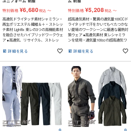
ユニフォーム 制服
ム 制服
¥
6,680
¥
5,208
特別価格
〜
特別価格
〜
税込
税込
高通気ドライタッチ素材シャミラン・
超高通気素材・驚異の通気量100CCド
再生ポリエステル繊維＆＋・ストレッ
ライタッチで汗をかいてもべたつかな
チ素材 Lightfix 東レの3つの高機能素材
い夏場のワークシーンに最適な暑熱対
を融合させたハイブリッドワークウェ
策ウェア ●高通気素材 東レシャミラ
ア ●高通気、リサイクル、ストレッ
ンを使用・通気量100ccの超高通気ワ
チ、3つの機能素材を融合させたハイ
ークウェア●ドライタッチで汗をかい
ブリッドワークウェア●ドライタッチ
てもサラサラした着心地●ポケットス
詳細を見る
詳細を見る
で汗をかいてもサラサラした着心地●
トレーキにはドライメッシュを使用
ポケットのスレーキには通気性の良い
●JIS T8118の制電機能・衣類の静電気
ドライメッシュを採用●腕を上げても
を外部に出すように生地に導電繊維を
突っ張らないメカアーム仕様●野帳や
織り込み、ボタン・ファスナーも樹脂
スマートフォンが入るWバーチカルポ
を使用
ケット●左利きにも対応した両袖Wペ
ン差し●ボタン・ファスナーが製品の
表に出ないスクラッチガード仕様●反
射パイピングで夜間の視認性アップ
●JIS T8118の制電機能・衣類の静電気
を外部に出すように生地に導電繊維を
織り込み、ボタン・ファスナーも樹脂
を使用