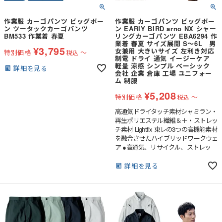
作業服 カーゴパンツ ビッグボー
作業服 カーゴパンツ ビッグボー
ン ツータックカーゴパンツ
ン EARIY BIRD arno NX シャー
BM533 作業着 春夏
リングカーゴパンツ EBA6294 作
業着 春夏 サイズ展開 S～6L 男
¥
3,795
女兼用 大きいサイズ 左利き対応
特別価格
〜
税込
制電 ドライ 通気 イージーケア
軽量 涼感 シンプル ベーシック
詳細を見る
会社 企業 倉庫 工場 ユニフォー
ム 制服
¥
5,208
特別価格
〜
税込
高通気ドライタッチ素材シャミラン・
再生ポリエステル繊維＆＋・ストレッ
チ素材 Lightfix 東レの3つの高機能素材
を融合させたハイブリッドワークウェ
ア ●高通気、リサイクル、ストレッ
チ、3つの機能素材を融合させたハイ
ブリッドワークウェア●ドライタッチ
詳細を見る
で汗をかいてもサラサラした着心地●
ポケットのスレーキには通気性の良い
ドライメッシュを採用●反射パイピン
グで夜間の視認性アップ●JIS T8118の
制電機能・衣類の静電気を外部に出す
ように生地に導電繊維を織り込み、ボ