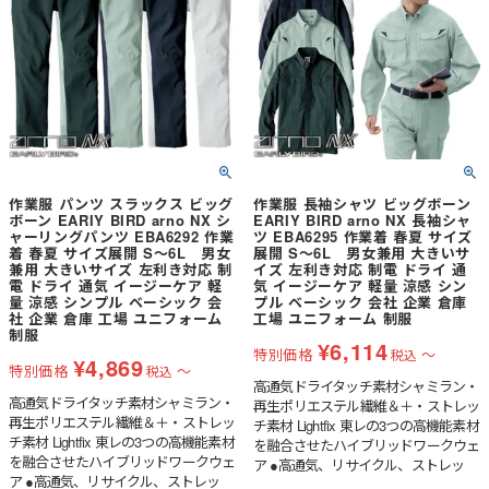
タン・ファスナーも樹脂を使用
作業服 パンツ スラックス ビッグ
作業服 長袖シャツ ビッグボーン
ボーン EARIY BIRD arno NX シ
EARIY BIRD arno NX 長袖シャ
ャーリングパンツ EBA6292 作業
ツ EBA6295 作業着 春夏 サイズ
着 春夏 サイズ展開 S～6L 男女
展開 S～6L 男女兼用 大きいサ
兼用 大きいサイズ 左利き対応 制
イズ 左利き対応 制電 ドライ 通
電 ドライ 通気 イージーケア 軽
気 イージーケア 軽量 涼感 シン
量 涼感 シンプル ベーシック 会
プル ベーシック 会社 企業 倉庫
社 企業 倉庫 工場 ユニフォーム
工場 ユニフォーム 制服
制服
¥
6,114
特別価格
〜
税込
¥
4,869
特別価格
〜
税込
高通気ドライタッチ素材シャミラン・
高通気ドライタッチ素材シャミラン・
再生ポリエステル繊維＆＋・ストレッ
再生ポリエステル繊維＆＋・ストレッ
チ素材 Lightfix 東レの3つの高機能素材
チ素材 Lightfix 東レの3つの高機能素材
を融合させたハイブリッドワークウェ
を融合させたハイブリッドワークウェ
ア ●高通気、リサイクル、ストレッ
ア ●高通気、リサイクル、ストレッ
チ、3つの機能素材を融合させたハイ