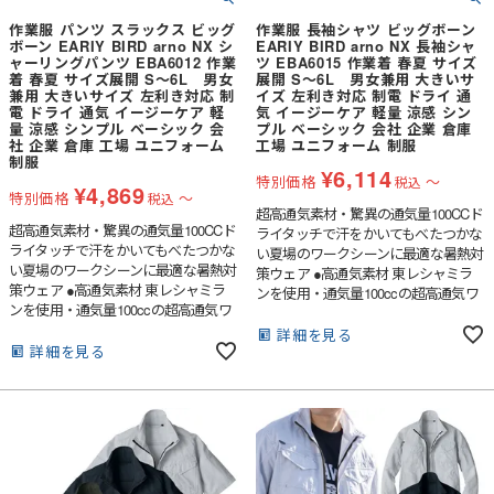
作業服 パンツ スラックス ビッグ
作業服 長袖シャツ ビッグボーン
ボーン EARIY BIRD arno NX シ
EARIY BIRD arno NX 長袖シャ
ャーリングパンツ EBA6012 作業
ツ EBA6015 作業着 春夏 サイズ
着 春夏 サイズ展開 S～6L 男女
展開 S～6L 男女兼用 大きいサ
兼用 大きいサイズ 左利き対応 制
イズ 左利き対応 制電 ドライ 通
電 ドライ 通気 イージーケア 軽
気 イージーケア 軽量 涼感 シン
量 涼感 シンプル ベーシック 会
プル ベーシック 会社 企業 倉庫
社 企業 倉庫 工場 ユニフォーム
工場 ユニフォーム 制服
制服
¥
6,114
特別価格
〜
税込
¥
4,869
特別価格
〜
税込
超高通気素材・驚異の通気量100CCド
超高通気素材・驚異の通気量100CCド
ライタッチで汗をかいてもべたつかな
ライタッチで汗をかいてもべたつかな
い夏場のワークシーンに最適な暑熱対
い夏場のワークシーンに最適な暑熱対
策ウェア ●高通気素材 東レシャミラ
策ウェア ●高通気素材 東レシャミラ
ンを使用・通気量100ccの超高通気ワ
ンを使用・通気量100ccの超高通気ワ
ークウェア●ドライタッチで汗をかい
ークウェア●ドライタッチで汗をかい
てもサラサラした着心地●ボタン・フ
詳細を見る
てもサラサラした着心地●ポケットス
詳細を見る
ァスナーが製品の表に出ないスクラッ
トレーキにはドライメッシュを使用
チガード仕様●左利きにも対応した両
●JIS T8118の制電機能・衣類の静電気
袖Wペン差し●衿はボタンダウン仕様
を外部に出すように生地に導電繊維を
●JIS T8118の制電機能・衣類の静電気
織り込み、ボタン・ファスナーも樹脂
を外部に出すように生地に導電繊維を
を使用
織り込み、ボタン・ファスナーも樹脂
を使用