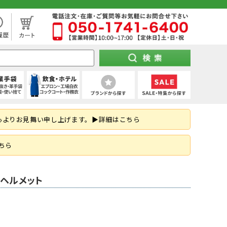
処分市（仕入れ過ぎてしまった商品を大特価セール）
袖)
下セット
スパッツ (ショート)
靴タイプ
け 第1種)
ー)
ト
空調パンツ
(秋冬・通年) デニム作業着
(夏用) タイツ・スパッツ (七分丈)
全周つば付き
地下足袋
ポンチョ
ハーネス型 (2丁掛け 第2種)
特紡軍手 (トクボー)
厨房シューズ・調理長靴・サンダル
心よりお見舞い申し上げます。▶詳細はこちら
掛け)
手
・三角巾
トレーナー
乗車兼用
紐なし（スリッポン）
レインスーツ（上下セット）
胴ベルト型 (2丁掛け)
7ゲージ軍手 (厚手)
ネクタイ・スカーフ
はお済ですか？防災用品特集！
ズ
クポジショニング)
・アクセサリー
熱中症対策ヘルメット
紳士靴
柱上用 (ワークポジショニング)
アウトドア用軍手
和帽子
ちら
(ロリップ等)
ンパー
オーダーヘルメット (名入れ印刷)
納期の早い墜落制止用器具特集
空調服
可能な墜落静止用器具特集！
のヘルメット
ト
ツ
メンテナンス用品
(春夏) デニム作業着
(通年) タイツ・スパッツ (七分丈)
シールド・バイザー
JSAA規格
釣り
コーディング手袋
子供給食衣
スキ
工具差し・収納用品
る君のお得情報メディア
ツ
シールド)
使い切り手袋)
付き)
鳶服
(冬用) 上下セット
保護面・ゴーグル
耐踏抜き
耐切創手袋
衛生帽子(ショートタイプ)
防災面 (フェイスシールド)