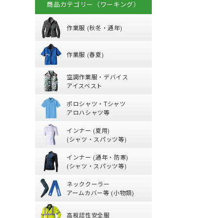
商品カテゴリー（ワーキング）
秋冬・通年作業
作業服 (秋冬・通年)
春夏作業着
(秋冬・通年) ジャ
作業服 (春夏)
(秋冬・通年) 上下
空調作業服服 (
【特集】春夏作業
空調作業服・デバイス
(秋冬・通年) つな
(春夏) パンツ・ス
アイスベスト
防寒ウェア
ポロシャツ・Tシ
空調ベスト
(春夏) デニム作業
ポロシャツ・Tシャツ
トレーナー
空調ブルゾン (長袖
鳶服
アロハシャツ等
夏用インナー
ポロシャツ (半袖)
つなぎ・サロペッ
ジャージ
インナー (夏用)
Tシャツ (半袖)
ファンバッテリー
(シャツ・スパッツ等)
通年・防寒イン
【特集】夏用イン
アロハシャツ
バッテリー
インナー (通年・防寒)
(夏用) 長袖シャツ
ジップアップシャツ 
ペルチェベスト・
(シャツ・スパッツ等)
ネッククーラー・
(通年) アンダーウ
(春夏) ワークシャツ
水冷服
ネッククーラー
(夏用) タイツ・ス
(通年) 長袖シャツ
アームカバー等 (小物類)
丈)
高視認性安全服
【特集】熱中症対
(夏用) ソックス
(通年) タイツ・ス
高視認性安全服
アームカバー