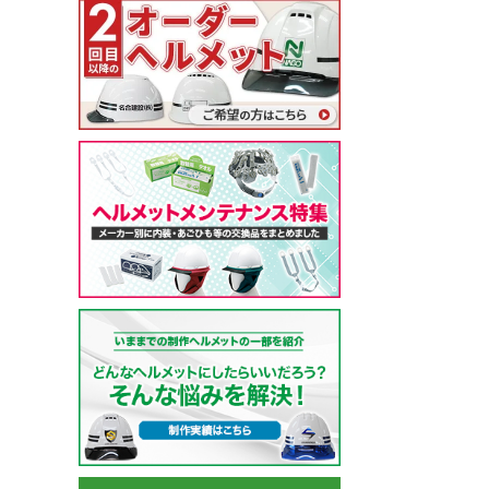
ガーデンウェア
(冬用) 防寒ソックス
軽量
耐薬品・耐溶剤
ヘアネット
マスク
クリーンルーム用品
特殊手袋
アイスベスト・水冷服
ポロシャツ・Tシャツ等
小物
特徴・機能
特徴・用途から探す
メーカー・おすすめ業種か
ペルチェベスト・冷却
ポロシャツ (半袖)
ネッククーラー・クー
工事用・建設土木用
園芸・造園業
住商モンブラン
ら探す
水冷服
アロハシャツ
サポーター
防災用・消防用
運輸・物流業
チトセ(arbe)
(春夏) ワークシャツ (長
帽子・キャップ
通気孔あり
接客サービス業
Lee
薬品対応
ウェイター向け