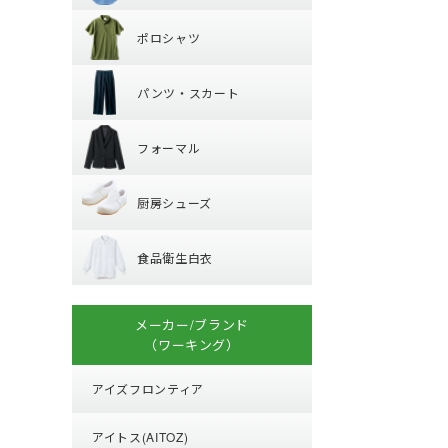
ポロシャツ
レギュラーカラー
ポロシャツ
ワイドカラー
パンツ・スカー
長袖
オープンカラー
パンツ・スカート
半袖
ボタンダウン
フォーマル
パンツ
フォーマル
厨房シューズ
ジャケット
厨房シューズ
ベスト
食品衛生白衣
先芯あり
スカート・キュロ
食品衛生白衣
小物・アクセサリ
上衣
衛生帽子
メーカー/ブランド
子供給食衣
（ワーキング）
アイズフロンティア
アイトス(AITOZ)