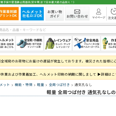
業手袋や墜落静止用器具(安全帯)まで日本最大級の品揃え！》
在庫
ト
1種)
手)
空調ブルゾン (半袖)
(秋冬・通年) パンツ・スラックス
(夏用) 長袖シャツ
シールドヘルメット
スニーカータイプ
オーバーオール・サロペット
ハーネス型 (1丁掛け 第2種)
純綿軍手
シャツ・ブラウス
空調ブルゾン (長
(秋冬・通年) 上
(夏用) タイツ・
前方つば付き
ローカット・短
パンツ・ズボン
ハーネス型 (2丁掛
混紡軍手 (コンボ
パンツ・スカー
州全域宛のお荷物にお届けの遅延が発生しております。被災された皆様に
 (ロング)
グ
フルハーネス対応
(秋冬・通年) サロペット
(夏用) ソックス
野球帽タイプ
長靴・ゴム長・レインブーツ
レインコート
ハーネス型 (ランヤード・ロープ)
滑り止め軍手 (ビニボツ)
サロンエプロン
大きいサイズ
防寒ウェア
軽作業帽
サンダル
レインシューズ
胴ベルト型 (1丁
滑り止めなし軍
帽子・キャップ
準備
履き）
ド・ロープ類)
折りたたみタイプ
インソール
上着・ジャケット
フック・パッド等付属品
13ゲージ軍手 (薄手)
和風エプロン・前掛
紙帽子
オーバーシュー
傾斜面用 (ワー
火元作業用軍手
和風小物・履物
季休業および作業着加工、ヘルメット印刷の納期に関しまして ▶詳細はこ
学童・幼児用
セーフティーブロック
スウェット・パーカー・トレーナー
大きいサイズ
親綱・関連用品 
ブルゾン・ジャ
メット
機能・特徴
軽量
全周つば付き
通気孔なし
(安全ブロック)
即納
軽量 全周つば付き 通気孔なし
ト
ファン
(春夏) パンツ・スラックス
(通年) 半袖シャツ
ライナー (スチロール)
幅広タイプ(4E)
通学、通勤、自転車
人造皮革手袋 (合皮)
パンツ
バッテリー
(春夏) 上下セッ
(通年) 長袖シャ
内装 (着装体)
JIS規格
現場作業・農業
背抜き手袋
オーバーオール
レーザー保護メガネ
安全ベスト・タ
まも
 (ロング)
型)
(春夏) サロペット
(通年) ソックス
ステッカー
耐滑性
レディース・キッズ
ゴム手袋・ビニール手袋
衛生帽子(キャップタイプ)
高視認性安全服
(通年) 長袖シャ
防災面 (フェイス
耐熱性
使い捨て手袋 (
衛生帽子(ケープ
胸章・ワッペン
腕章
保護メガネ