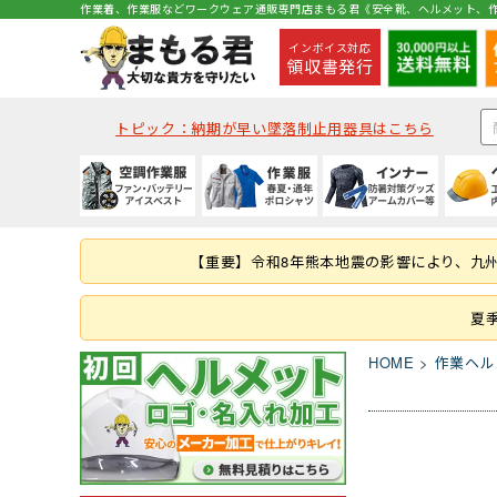
作業着、作業服などワークウェア通販専門店まもる君《安全靴、ヘルメット、作
インボイス対応
領収書発行
トピック：納期が早い墜落制止用器具はこちら
種類から探す
秋冬・通年作業服
夏用インナー
種類から探す
種類から探す
種類から探す
墜落静止用器具
軍手
コックコート・エプロン等
空調ベスト
(秋冬・通年) ジャケッ
(夏用) 半袖シャツ
クリアバイザータイプ
ハイカットタイプ
つなぎ
ハーネス型 (1丁掛け 第
ラバー軍手 (ゴム張り軍
コックコート
【重要】令和8年熊本地震の影響により、九
つなぎ・サロペット
(秋冬・通年) つなぎ
(夏用) タイツ・スパッツ
MPタイプ (つばなし)
ブーツ・半長靴・ロン
ヤッケ・かぶり
ハーネス型 (本体のみ)
化学繊維軍手
胸当てエプロン
作業服の刺繍加工
キャディー帽
ルームシューズ（室内
レインハット
胴ベルト型 (ランヤー
10ゲージ軍手 (薄手)
作務衣・ジンベイ
夏
レディース
消防・レスキュー用
Tシャツ・カットソー
HOME
作業ヘル
ファン・バッテリー等
春夏作業服
通年・防寒インナー
ヘルメット関連商品
特徴・機能
特徴・用途から探す
手袋
食品衛生白衣
安全保護具
ファンバッテリーセッ
(春夏) ジャケット
(通年) アンダーウェア
耳紐・あご紐
静電
登山用
革手袋
白衣(セパレート)
保護メガネ
その他 用品
(春夏) つなぎ
(通年) タイツ・スパッツ
帽章
耐油底
レジャー・アウトドア
スムス手袋 (縫製手袋)
衛生帽子(キャスケット
溶接面