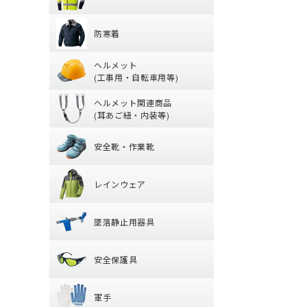
グ)
防寒着
【特集】高視認性
ヘッドキャップ
(冬用) インナー
防寒着
シャツ
タオル
ヘルメット (工
防寒ジャンパー
パンツ
帽子・キャップ
ヘルメット
防寒ベスト
ツナギ
(工事用・自転車用等)
ヘルメット関連
クリアバイザータ
防寒パンツ
腿ポケット有ズボ
ヘルメット関連商品
前方つば付き
防寒シャツ
(耳あご紐・内装等)
安全靴・作業靴
耳紐・あご紐
MPタイプ (つばな
防寒インナー
安全靴・作業靴
内装 (着装体)
軽作業帽
レインウェア
ハイカットタイプ
帽章
折りたたみタイプ
レインウェア
ローカット・短靴
防災面(フェイスシ
レディース
保護メガネ
墜落静止用器具
つなぎ
ブーツ・半長靴・
クリーンルーム用
墜落静止用器具
パンツ・ズボン
サンダル
安全保護具
熱中症対策グッズ
【特集】納期が早
ヤッケ・かぶり
ルームシューズ (室
器具 (新規格対応)
安全保護具
レインシューズ
オーバーシューズ
ハーネス型 (1丁掛け
軍手
保護メガネ
レインハット
ハーネス型 (2丁掛け
軍手
安全ベスト・タス