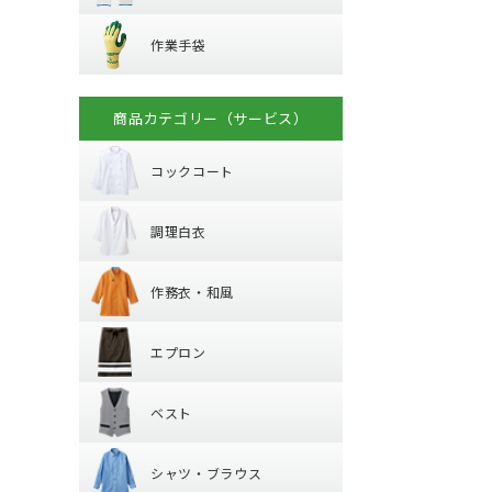
ハーネス型 (ラン
作業手袋
ラバー軍手 (ゴム張
溶接面
プ)
作業手袋
混紡軍手 (コンボー
腕章
フック・パッド等
革手袋
化学繊維軍手
マスク
背抜き手袋
柱上用 (ワークポ
滑り止めなし軍手
商品カテゴリー（サービス）
コックコート
スムス手袋 (縫製手
セーフティーブロ
10ゲージ軍手 (薄手
(安全ブロック)
使い捨て手袋 (使い
火元作業用軍手
コックコート
調理白衣
耐薬品・耐溶剤
長袖
制電
調理白衣
半袖
作務衣・和風
特殊手袋
長袖
作務衣・和風
半袖
エプロン
作務衣・ジンベイ
エプロン
和風エプロン・前
ベスト
胸当てエプロン
和風小物・履物・
ベスト
カマーエプロン
シャツ・ブラウ
襟なしベスト
シャツ・ブラウス
丸襟ベスト