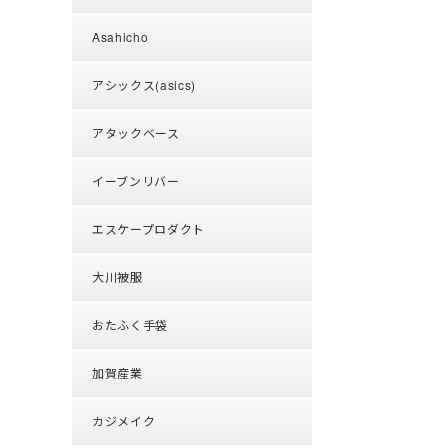
Asahicho
アシックス(asics)
アタックベース
イーブンリバー
エスケープロダクト
大川被服
おたふく手袋
加賀産業
カジメイク