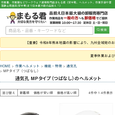
作業着、作業服などワークウェア通販専門店まもる君《安全靴、ヘルメット、作業手袋や墜
落静止用器具(安全帯)まで日本最大級の品揃え！》
【重要】令和8年熊本地震の影響により、九州全域宛の
夏季休業および
HOME
作業ヘルメット
機能・特徴
通気孔
MPタイプ（つばなし）
通気孔 MPタイプ（つばなし）のヘルメット
並び替え
新着順
価格が安い順
価格が高い順
4
件中
1
-
4
件表示