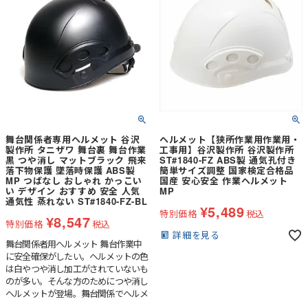
舞台関係者専用ヘルメット 谷沢
ヘルメット【狭所作業用作業用・
製作所 タニザワ 舞台裏 舞台作業
工事用】谷沢製作所 谷沢製作所
黒 つや消し マットブラック 飛来
ST#1840-FZ ABS製 通気孔付き
落下物保護 墜落時保護 ABS製
簡単サイズ調整 国家検定合格品
MP つばなし おしゃれ かっこい
国産 安心安全 作業ヘルメット
い デザイン おすすめ 安全 人気
MP
通気性 蒸れない ST#1840-FZ-BL
¥
5,489
特別価格
税込
¥
8,547
特別価格
税込
詳細を見る
舞台関係者用ヘルメット 舞台作業中
に安全確保がしたい。ヘルメットの色
は白やつや消し加工がされていないも
のが多い。そんな方のためにつや消し
ヘルメットが登場。舞台関係でヘルメ
ットを着用する場合、目立たないとい