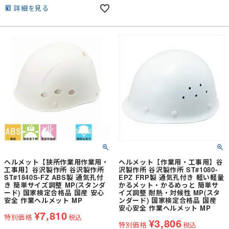
うことが求められます。こちらのヘル
詳細を見る
メットは通常の黒ではなくつや消しマ
ットブラックを採用しており、照明が
あたった際にも反射を最小限に抑えら
れます。前方のつばをなくすことで、
天井が低いところなどの狭所作業でも
ヘルメットのが邪魔にならないような
作りとなっております。
ヘルメット【狭所作業用作業用・
ヘルメット【作業用・工事用】谷
工事用】谷沢製作所 谷沢製作所
沢製作所 谷沢製作所 ST#1080-
ST#1840S-FZ ABS製 通気孔付
EPZ FRP製 通気孔付き 軽い軽量
き 簡単サイズ調整 MP(スタンダ
かるメット・かるめっと 簡単サ
ード) 国家検定合格品 国産 安心
イズ調整 耐熱・対候性 MP(スタ
安全 作業ヘルメット MP
ンダード) 国家検定合格品 国産
安心安全 作業ヘルメット MP
¥
7,810
特別価格
税込
¥
3,806
特別価格
税込