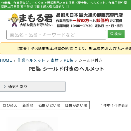
作業着、作業服などワークウェア通販専門店まもる君《安全靴、ヘルメット、作業手袋や墜
落静止用器具(安全帯)まで日本最大級の品揃え！》
【重要】令和8年熊本地震の影響により、熊本県内および九州全
HOME
作業ヘルメット
素材
PE製
シールド付き
PE製 シールド付きのヘルメット
通気孔あり
並び替え
新着順
価格が安い順
価格が高い順
1
件中
1
-
1
件表示