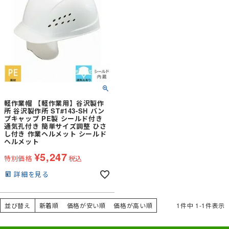
軽作業帽 【軽作業用】谷沢製作
所 谷沢製作所 ST#143-SH バン
プキャップ PE製 シールド付き
通気孔付き 簡単サイズ調整 ひさ
し付き 作業ヘルメット シールド
ヘルメット
¥
5,247
特別価格
税込
詳細を見る
並び替え
新着順
価格が安い順
価格が高い順
1
件中
1
-
1
件表示