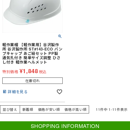
軽作業帽 【軽作業用】谷沢製作
所 谷沢製作所 ST#143-ECO バン
プキャップ あご紐セット PP製
通気孔付き 簡単サイズ調整 ひさ
し付き 軽作業ヘルメット
¥
1,848
特別価格
税込
在庫切れ
詳細を見る
並び替え
新着順
価格が安い順
価格が高い順
11
件中
1
-
11
件表示
SHOPPING INFORMATION