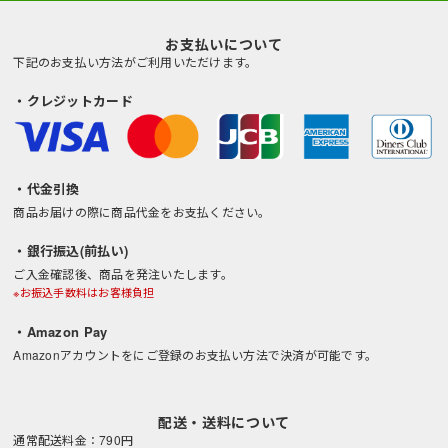
お支払いについて
下記のお支払い方法がご利用いただけます。
・クレジットカード
・代金引換
商品お届けの際に商品代金をお支払ください。
・銀行振込(前払い)
ご入金確認後、商品を発注いたします。
※お振込手数料はお客様負担
・Amazon Pay
Amazonアカウントをにご登録のお支払い方法で決済が可能です。
配送・送料について
通常配送料金：790円