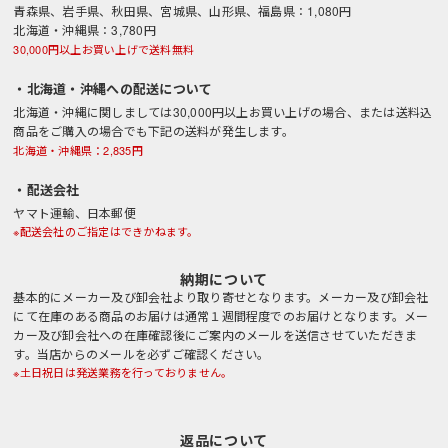
青森県、岩手県、秋田県、宮城県、山形県、福島県：1,080円
北海道・沖縄県：3,780円
30,000円以上お買い上げで送料無料
・北海道・沖縄への配送について
北海道・沖縄に関しましては30,000円以上お買い上げの場合、または送料込
商品をご購入の場合でも下記の送料が発生します。
北海道・沖縄県：2,835円
・配送会社
ヤマト運輸、日本郵便
※配送会社のご指定はできかねます。
納期について
基本的にメーカー及び卸会社より取り寄せとなります。メーカー及び卸会社
にて在庫のある商品のお届けは通常１週間程度でのお届けとなります。メー
カー及び卸会社への在庫確認後にご案内のメールを送信させていただきま
す。当店からのメールを必ずご確認ください。
※土日祝日は発送業務を行っておりません。
返品について