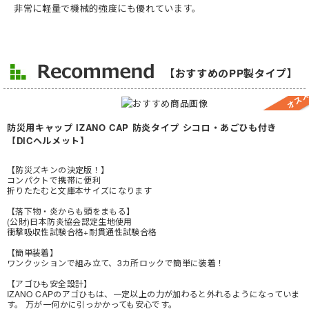
非常に軽量で機械的強度にも優れています。
【おすすめのPP製タイプ】
防災用キャップ IZANO CAP 防炎タイプ シコロ・あごひも付き
【DICヘルメット】
【防災ズキンの決定版！】
コンパクトで携帯に便利
折りたたむと文庫本サイズになります
【落下物・炎からも頭をまもる】
(公財)日本防炎協会認定生地使用
衝撃吸収性試験合格+耐貫通性試験合格
【簡単装着】
ワンクッションで組み立て、3カ所ロックで簡単に装着！
【アゴひも安全設計】
IZANO CAPのアゴひもは、一定以上の力が加わると外れるようになっていま
す。 万が一何かに引っかかっても安心です。