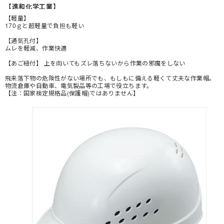
【進和化学工業】
【軽量】
170ｇと超軽量で負担も軽い
【通気孔付】
ムレを軽減、作業快適
【あご紐付】 上を向いてもズレ落ちないから作業の邪魔をしない
飛来落下物の危険性がない場所でも、もしもに備える軽くて丈夫な作業帽。
物流倉庫や自動車、電気製品等の工場で役立ちます。
【注：国家検定規格品(保護帽)ではありません】