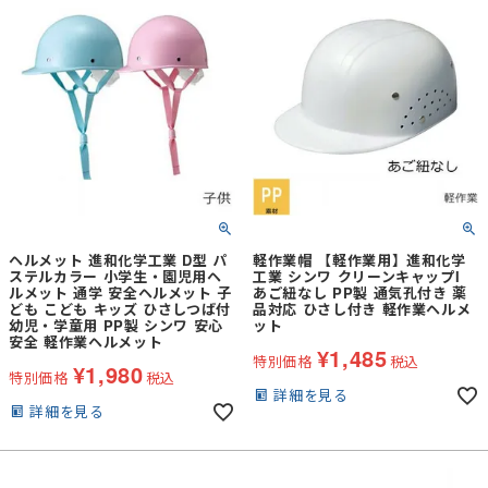
ヘルメット 進和化学工業 D型 パ
軽作業帽 【軽作業用】進和化学
ステルカラー 小学生・園児用ヘ
工業 シンワ クリーンキャップI
ルメット 通学 安全ヘルメット 子
あご紐なし PP製 通気孔付き 薬
ども こども キッズ ひさしつば付
品対応 ひさし付き 軽作業ヘルメ
幼児・学童用 PP製 シンワ 安心
ット
安全 軽作業ヘルメット
¥
1,485
特別価格
税込
¥
1,980
特別価格
税込
詳細を見る
詳細を見る