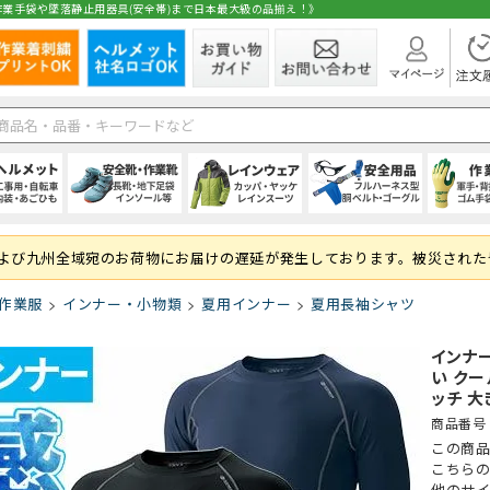
業手袋や墜落静止用器具(安全帯)まで日本最大級の品揃え！》
在庫
ト
1種)
手)
空調ブルゾン (半袖)
(秋冬・通年) パンツ・スラックス
(夏用) 長袖シャツ
シールドヘルメット
スニーカータイプ
オーバーオール・サロペット
ハーネス型 (1丁掛け 第2種)
純綿軍手
シャツ・ブラウス
空調ブルゾン (長
(秋冬・通年) 上
(夏用) タイツ・
前方つば付き
ローカット・短
パンツ・ズボン
ハーネス型 (2丁掛
混紡軍手 (コンボ
パンツ・スカー
および九州全域宛のお荷物にお届けの遅延が発生しております。被災された
 (ロング)
グ
フルハーネス対応
(秋冬・通年) サロペット
(夏用) ソックス
野球帽タイプ
長靴・ゴム長・レインブーツ
レインコート
ハーネス型 (ランヤード・ロープ)
滑り止め軍手 (ビニボツ)
サロンエプロン
大きいサイズ
防寒ウェア
軽作業帽
サンダル
レインシューズ
胴ベルト型 (1丁
滑り止めなし軍
帽子・キャップ
作業服
インナー・小物類
夏用インナー
夏用長袖シャツ
準備
履き）
ド・ロープ類)
折りたたみタイプ
インソール
上着・ジャケット
フック・パッド等付属品
13ゲージ軍手 (薄手)
和風エプロン・前掛
紙帽子
オーバーシュー
傾斜面用 (ワー
火元作業用軍手
和風小物・履物
学童・幼児用
セーフティーブロック
スウェット・パーカー・トレーナー
大きいサイズ
親綱・関連用品 
ブルゾン・ジャ
インナー
(安全ブロック)
即納
い クー
ッチ 大
商品番号
ト
ファン
(春夏) パンツ・スラックス
(通年) 半袖シャツ
ライナー (スチロール)
幅広タイプ(4E)
通学、通勤、自転車
人造皮革手袋 (合皮)
パンツ
バッテリー
(春夏) 上下セッ
(通年) 長袖シャ
内装 (着装体)
JIS規格
現場作業・農業
背抜き手袋
オーバーオール
レーザー保護メガネ
安全ベスト・タ
まも
この商
 (ロング)
型)
(春夏) サロペット
(通年) ソックス
ステッカー
耐滑性
レディース・キッズ
ゴム手袋・ビニール手袋
衛生帽子(キャップタイプ)
高視認性安全服
(通年) 長袖シャ
防災面 (フェイス
耐熱性
使い捨て手袋 (
衛生帽子(ケープ
胸章・ワッペン
腕章
こちら
保護メガネ
他のサ