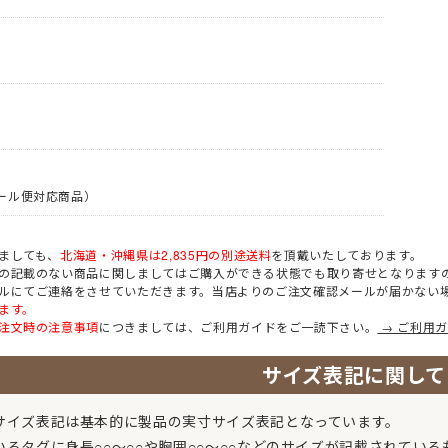
 第2種)
ハーネス型 (本体のみ)
キ
工具差し・収納用品
ヤード・ロー
胴ベルト型
り軍手)
純綿軍手
胸章・ワッペン
)
特紡軍手 (トクボー)
防災面 (フェイスシールド)
付属品
傾斜面用 (ワークポジショニン
人造皮革手袋 (合皮)
滑り止め軍手 (ビニボツ)
グ)
作業ベルト・作業エプロン
コーディング手袋
ジショニング)
消防・レスキュー用
7ゲージ軍手 (厚手)
袋)
ゴム手袋・ビニール手袋
ック
)
親綱・関連用品 (ロリップ等)
13ゲージ軍手 (薄手)
切り手袋)
耐切創手袋
アウトドア用軍手
ール便対応商品）
耐熱・耐火手袋
七分袖
低発塵・クリーンルーム用手袋
ましても、
北海道・沖縄県は2,835円の別途送料
を頂戴いたしております。
の記載のない商品に関しましてはご購入ができる状態でも取り寄せとなります
七分袖
ルにてご連絡をさせていただきます。当店よりのご注文確認メールが届かない
ます。
注文時の注意事項
につきましては、ご利用ガイドをご一読下さい。
→ ご利用
（上衣）
和風・鯉口シャツ
掛
和風パンツ・スカート（下衣）
サイズ表記に関して
サロンエプロン
アクセサリー
厨房・調理エプロン
サイズ表記は基本的に製品の実寸サイズ表記となっています。
ス
襟付きベスト
いるタグに身長○○～○○や胸囲○○～○○などのサイズが記載されてい