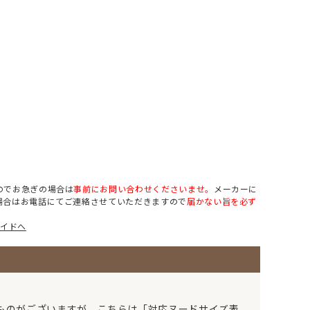
のでお急ぎの場合は
事前にお問い合わせくださいませ。
メーカーに
場合はお電話にてご連絡させていただきますので
届かない旨を必ず
ガイドへ
るものがございますが、こちらは「対応ヌードサイズ表