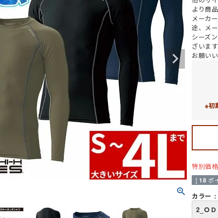
ジャージ
防寒ウォーマー
防寒
耐熱・耐火手袋
大きいサイズ
大きいサイズ
制電
作業ベルト・作業エプロン
より商
保護帽収納用品
熱中症対策グッ
メーカ
途、メ
シーズ
ざいま
作業着
ルバンド
アイスベスト
ポロシャツ (長袖)
アームカバー
電気設備用
農業
KAZEN(カゼン)
アイスパック (保
Tシャツ (半袖)
レッグカバー
炉前・溶接作業
水産・漁業
セブンユニフォ
お願い
ジップアップシャツ (半袖)
タオル
自転車・バイク
自動車関連業
ボンユニ(ボストン商会)
ジップアップシャツ
バッグ
熱中症対策 (遮熱
品質管理用
FACEMIX(ボン
袖)
(秋冬・通年) ワークシャツ (半袖)
ベルト
通気孔なし
小ロット
アイトス（AITOZ）
(秋冬・通年) ワ
軽量
レディース・キ
桑和(SOWA)
雨だれ防止溝
ベーカリー・パン屋向け
簡単調節
和食・割烹向け
※初
特別価
[
18
ポ
カラー
2_ＯＤ