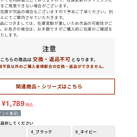
レディース
女性・子供用
低発塵・クリーンルーム用手袋
品をご用意できない場合がございます。
ズ
ー在庫が欠品の場合もございますので予めご了承ください。
別
ールにてご案内させていただきます。
ン品につきましては、在庫変動が激しいため欠品の可能性がご
す。お急ぎの場合は、お手数ですがご購入前に在庫のご確認を
冷剤)
ーム
インナーベスト・スペーサー
Tシャツ (長袖)
ヘッドキャップ
狭所作業
食品加工業
サーヴォ(Servo)
いたします。
 (長袖)
)
マックス)
(春夏) ワークシャツ (半袖)
マスク
防寒
介護・福祉業
トムス(TOMS)
注意
ークシャツ (長袖)
ッズ用
耐熱・耐候性
CROCS(クロックス)
交換・返品不可
こちらの商品は
となります。
ホテル・旅館向け
期不良以外のご購入者様都合の交換・返品ができません。
関連商品・シリーズはこちら
¥
1,789
格
税込
イント進呈]
選択してください
4_ブラック
6_ネイビー