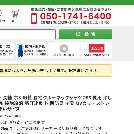
処分市（仕入れ過ぎてしまった商品を大特価セール）
袖)
下セット
スパッツ (ショート)
靴タイプ
け 第1種)
ー)
ト
空調パンツ
(秋冬・通年) デニム作業着
(夏用) タイツ・スパッツ (七分丈)
全周つば付き
地下足袋
ポンチョ
ハーネス型 (2丁掛け 第2種)
特紡軍手 (トクボー)
厨房シューズ・調理長靴・サンダル
皆様に心よりお見舞い申し上げます。▶詳細はこちら
掛け)
手
・三角巾
トレーナー
乗車兼用
紐なし（スリッポン）
レインスーツ（上下セット）
胴ベルト型 (2丁掛け)
7ゲージ軍手 (厚手)
ネクタイ・スカーフ
はお済ですか？防災用品特集！
ズ
クポジショニング)
・アクセサリー
熱中症対策ヘルメット
紳士靴
柱上用 (ワークポジショニング)
アウトドア用軍手
和帽子
(ロリップ等)
ンパー
オーダーヘルメット (名入れ印刷)
納期の早い墜落制止用器具特集
空調服
 長袖 ホシ服装 長袖クルーネックシャツ 286 夏用 涼し
可能な墜落静止用器具特集！
ル 接触冷感 吸汗速乾 抗菌防臭 消臭 UVカット ストレ
きいサイズ
w-544-0003
ト
ツ
メンテナンス用品
(春夏) デニム作業着
(通年) タイツ・スパッツ (七分丈)
シールド・バイザー
JSAA規格
釣り
コーディング手袋
子供給食衣
スキ
工具差し・収納用品
る君のお得情報メディア
品は
お取り寄せ
になります
ツ
シールド)
使い切り手袋)
付き)
鳶服
(冬用) 上下セット
保護面・ゴーグル
耐踏抜き
耐切創手袋
衛生帽子(ショートタイプ)
防災面 (フェイスシールド)
の商品は、ご注文確認後メーカーより取り寄せとなります。
イトでも同時販売しておりますので、在庫更新のタイミングに