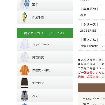
ハーネス型 (2丁掛け
軍手
安全ベスト・タス
｜年間区分｜
ハーネス型 (ラン
作業手袋
ラバー軍手 (ゴム張
溶接面
プ)
春夏
作業手袋
混紡軍手 (コンボー
腕章
フック・パッド等
革手袋
｜シリーズ｜
化学繊維軍手
マスク
280SERIES
背抜き手袋
柱上用 (ワークポ
滑り止めなし軍手
商品カテゴリー（サービス）
コックコート
スムス手袋 (縫製手
セーフティーブロ
10ゲージ軍手 (薄手
｜配送方法｜
(安全ブロック)
使い捨て手袋 (使い
火元作業用軍手
コックコート
通常：宅配便（メ
調理白衣
耐薬品・耐溶剤
長袖
制電
調理白衣
半袖
◆送料込商品に関し
作務衣・和風
特殊手袋
◆当店では当日出荷
長袖
て欠品の場合はメー
作務衣・和風
半袖
ご一報お願いいたし
エプロン
納期・返品交換・ご
作務衣・ジンベイ
エプロン
和風エプロン・前
ベスト
胸当てエプロン
和風小物・履物・
ベスト
カマーエプロン
当店のウェア
シャツ・ブラウ
襟なしベスト
商品について