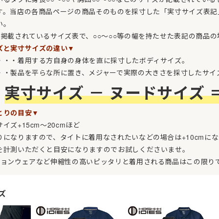
カマーベスト
す。当店の各商品ページの商品そのものを採寸した「実寸サイズ表記
スタンドカラー
い。
に掲載されているサイズ表で、○○～○○等の幅を持たせた表記の商品
ウイングカラー
ト
ズと実寸サイズの違い▼
七分袖
クレリックカラー
・・・着用する方自身の身体を直に採寸したボディサイズ。
その他襟型
・・製品を平らな所に置き、メジャーで実際の大きさを採寸したサイ
スカート・キュロット
実寸サイズ － ヌードサイズ 
タキシード
とりの目安▼
パンツ
イズ+15cm～20cmほど
先芯なし
ット
ワンピース・チュニック
りになりますので、タイトに着用なされたいなどの場合は+10cmに
ー
を計測いただくと目安になりますのでお試しくださいませ。
パンツ
ションウェアなど伸縮性の高いピッタリと着用される商品はこの限り
オーバーオール
その他衛生用品
ズ