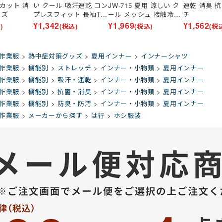
Vカット 消
い クール 吸汗速乾 コン
JW-715 夏用 涼しい ク
速乾 消臭 
イズ
プレスフィット 長袖Tシ
ール メッシュ 接触冷感
チ
ャツ コンプレッション
吸汗速乾 消臭 通気 スト
¥
1,342
¥
1,969
¥
1,562
)
(税込)
(税込)
(税
接触冷感 UVカット ス
レッチ
トレッチ 速乾 インナー
涼しい
作業服
熱中症対策グッズ
夏用インナー
インナーシャツ
作業服
機能別
ストレッチ
インナー・小物類
夏用インナー
作業服
機能別
吸汗・速乾
インナー・小物類
夏用インナー
作業服
機能別
抗菌・消臭
インナー・小物類
夏用インナー
作業服
機能別
防臭・防汚
インナー・小物類
夏用インナー
作業服
メーカーから探す
は行
ホシ服装