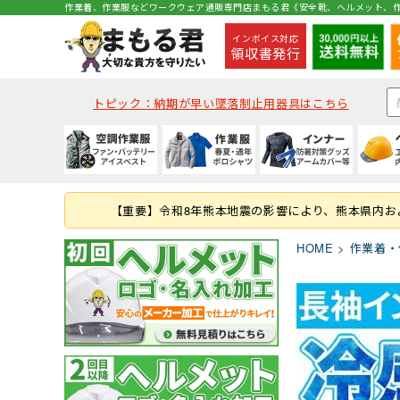
作業着、作業服などワークウェア通販専門店まもる君《安全靴、ヘルメット、作
インボイス対応
領収書発行
トピック：納期が早い墜落制止用器具はこちら
種類から探す
秋冬・通年作業服
夏用インナー
種類から探す
種類から探す
種類から探す
墜落静止用器具
軍手
コックコート・エプロン等
空調ベスト
(秋冬・通年) ジャケッ
(夏用) 半袖シャツ
クリアバイザータイプ
ハイカットタイプ
つなぎ
ハーネス型 (1丁掛け 第
ラバー軍手 (ゴム張り軍
コックコート
【重要】令和8年熊本地震の影響により、熊本県内
つなぎ・サロペット
(秋冬・通年) つなぎ
(夏用) タイツ・スパッツ
MPタイプ (つばなし)
ブーツ・半長靴・ロン
ヤッケ・かぶり
ハーネス型 (本体のみ)
化学繊維軍手
胸当てエプロン
HOME
作業着・
作業服の刺繍加工
キャディー帽
ルームシューズ（室内
レインハット
胴ベルト型 (ランヤー
10ゲージ軍手 (薄手)
作務衣・ジンベイ
レディース
消防・レスキュー用
Tシャツ・カットソー
ファン・バッテリー等
春夏作業服
通年・防寒インナー
ヘルメット関連商品
特徴・機能
特徴・用途から探す
手袋
食品衛生白衣
安全保護具
ファンバッテリーセッ
(春夏) ジャケット
(通年) アンダーウェア
耳紐・あご紐
静電
登山用
革手袋
白衣(セパレート)
保護メガネ
その他 用品
(春夏) つなぎ
(通年) タイツ・スパッツ
帽章
耐油底
レジャー・アウトドア
スムス手袋 (縫製手袋)
衛生帽子(キャスケット
溶接面