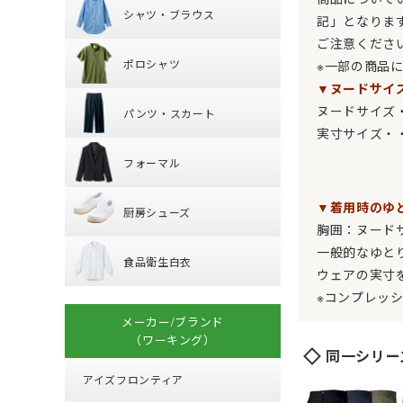
シャツ・ブラウス
丸襟ベスト
記」となりま
ポロシャツ
レギュラーカラー
ご注意くださ
ポロシャツ
※一部の商品
ワイドカラー
パンツ・スカー
▼ヌードサイ
長袖
オープンカラー
ヌードサイズ
パンツ・スカート
半袖
ボタンダウン
実寸サイズ・
フォーマル
パンツ
フォーマル
厨房シューズ
ジャケット
▼着用時のゆ
厨房シューズ
ベスト
胸囲：ヌードサ
食品衛生白衣
先芯あり
スカート・キュロ
一般的なゆと
食品衛生白衣
小物・アクセサリ
ウェアの実寸
上衣
※コンプレッ
衛生帽子
メーカー/ブランド
子供給食衣
（ワーキング）
同一シリー
アイズフロンティア