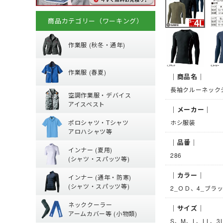
商品カテゴリー（ワーキング）
秋冬・通年作業
作業服 (秋冬・通年)
春夏作業着
(秋冬・通年) ジャ
作業服 (春夏)
｜商品名｜
(秋冬・通年) 上下
空調作業服服 (
【特集】春夏作業
長袖クルーネック
空調作業服・デバイス
(秋冬・通年) つな
(春夏) パンツ・ス
アイスベスト
｜メーカー｜
防寒ウェア
ポロシャツ・Tシ
空調ベスト
(春夏) デニム作業
ポロシャツ・Tシャツ
ホシ服装
トレーナー
空調ブルゾン (長袖
鳶服
アロハシャツ等
夏用インナー
ポロシャツ (半袖)
つなぎ・サロペッ
｜品番｜
ジャージ
インナー (夏用)
Tシャツ (半袖)
286
ファンバッテリー
(シャツ・スパッツ等)
通年・防寒イン
【特集】夏用イン
アロハシャツ
バッテリー
｜カラー｜
インナー (通年・防寒)
(夏用) 長袖シャツ
ジップアップシャツ 
ペルチェベスト・
(シャツ・スパッツ等)
2_ＯＤ、4_ブラ
ネッククーラー・
(通年) アンダーウ
(春夏) ワークシャツ
水冷服
ネッククーラー
(夏用) タイツ・ス
｜サイズ｜
(通年) 長袖シャツ
アームカバー等 (小物類)
丈)
高視認性安全服
S、M、L、LL、3