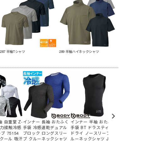
287 半袖Tシャツ
289 半袖ハイネックシャツ
 自重堂 Z-
インナー 長袖 おたふく
インナー 半袖 おたふく
インナー 
 強力接触冷感
手袋 冷感速乾デュアル
手袋 BT ドラスティック
ツ ジーベッ
 75154
ブロック ロングスリー
ドライ ノースリーブ ク
接触冷感コ
 クール 吸汗
ブ クルーネックシャツ
ルーネックシャツ JW-5
ンパンツ 67