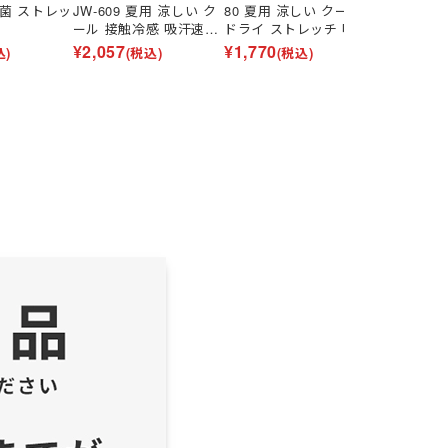
抗菌 ストレッ
JW-609 夏用 涼しい ク
80 夏用 涼しい クール
しい クー
ール 接触冷感 吸汗速乾
ドライ ストレッチ 吸汗
ションパン
消臭 通気 ストレッチ ド
速乾 UVカット 消臭 シ
JIS T811
¥
2,057
¥
1,770
¥
3,618
込)
(税込)
(税込)
(税
ライ
ンプル
カット 吸汗
ンナー