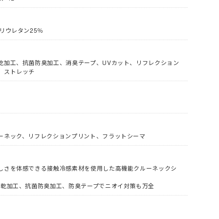
策グッズ
ネッククーラー・クールバンド
パッツ (ロン
(通年) ソックス
レッグカバー
安全服
コート
サポーター
リウレタン25％
(冬用) 防寒ソックス
ブルゾン
バッグ
事用・乗車用等)
防寒コート
スラックス
防寒ウォーマー
乾加工、抗菌防臭加工、消臭テープ、UVカット、リフレクション
防寒つなぎ
安全ベスト
、ストレッチ
商品
イプ
シールドヘルメット
防寒スーツ（上下セット）
ン
便利グッズ
全周つば付き
防寒サロペット
ライナー (スチロール)
し)
野球帽タイプ
シールド・バイザー
乗車兼用 (自転車・バイク)
スニーカータイプ
ステッカー
ーネック、リフレクションプリント、フラットシーマ
熱中症対策ヘルメット
タイプ
地下足袋
ールド)
保護面・ゴーグル
学童・幼児用
オーバーオール・サロペット
ロング
長靴・ゴム長・レインブーツ
しさを体感できる接触冷感素材を使用した高機能クルーネックシ
品
保護帽収納用品
ポンチョ
紐なし (スリッポン)
速乾加工、抗菌防臭加工、防臭テープでニオイ対策も万全
い墜落静止用
ハーネス型 (1丁掛け 第1種)
レインコート
内履き)
インソール
レインスーツ（上下セット）
紳士靴
 第2種)
ハーネス型 (2丁掛け 第1種)
レーザー保護メガネ
上着・ジャケット