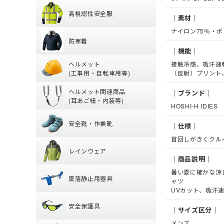
【特集】熱中症対
(夏用) ソックス
(通年) タイツ・ス
高視認性安全服
アームカバー
｜素材｜
グ)
防寒着
【特集】高視認性
ヘッドキャップ
ナイロン75％・ポ
(冬用) インナー
防寒着
シャツ
タオル
｜機能｜
ヘルメット (工
防寒ジャンパー
パンツ
帽子・キャップ
ヘルメット
接触冷感、吸汗速
防寒ベスト
ツナギ
(工事用・自転車用等)
（反射）プリント
ヘルメット関連
クリアバイザータ
防寒パンツ
腿ポケット有ズボ
ヘルメット関連商品
｜ブランド｜
前方つば付き
防寒シャツ
(耳あご紐・内装等)
HOSHI-H IDIES
安全靴・作業靴
耳紐・あご紐
MPタイプ (つばな
防寒インナー
安全靴・作業靴
内装 (着装体)
軽作業帽
｜仕様｜
レインウェア
ハイカットタイプ
帽章
折りたたみタイプ
首回しがきくクル
レインウェア
ローカット・短靴
防災面(フェイスシ
レディース
｜商品説明｜
保護メガネ
墜落静止用器具
つなぎ
ブーツ・半長靴・
暑い夏に確かな涼
クリーンルーム用
墜落静止用器具
パンツ・ズボン
サンダル
ャツ
安全保護具
熱中症対策グッズ
UVカット、吸汗
【特集】納期が早
ヤッケ・かぶり
ルームシューズ (室
器具 (新規格対応)
安全保護具
レインシューズ
オーバーシューズ
｜サイズ区分｜
ハーネス型 (1丁掛け
軍手
保護メガネ
レインハット
メンズ