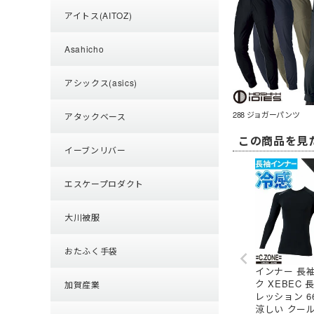
アイトス(AITOZ)
Asahicho
アシックス(asics)
288 ジョガーパンツ
アタックベース
この商品を見
イーブンリバー
エスケープロダクト
大川被服
おたふく手袋
インナー 長
ク XEBEC
加賀産業
レッション 66
涼しい クー