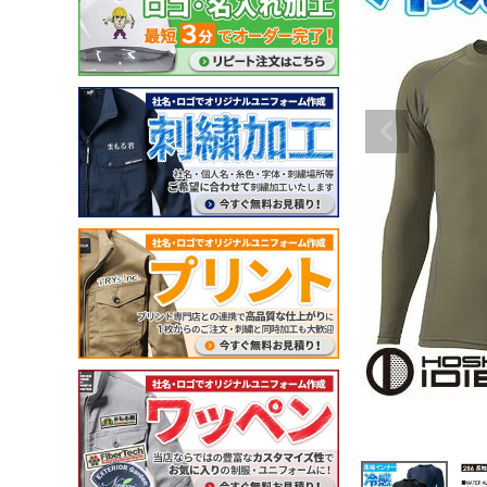
ガーデンウェア
(冬用) 防寒ソックス
軽量
耐薬品・耐溶剤
ヘアネット
マスク
クリーンルーム用品
特殊手袋
アイスベスト・水冷服
ポロシャツ・Tシャツ等
小物
特徴・機能
特徴・用途から探す
メーカー・おすすめ業種か
ペルチェベスト・冷却
ポロシャツ (半袖)
ネッククーラー・クー
工事用・建設土木用
園芸・造園業
住商モンブラン
ら探す
水冷服
アロハシャツ
サポーター
防災用・消防用
運輸・物流業
チトセ(arbe)
(春夏) ワークシャツ (長
帽子・キャップ
通気孔あり
接客サービス業
Lee
薬品対応
ウェイター向け