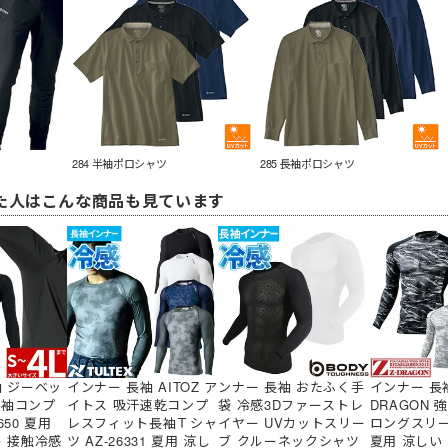
284 半袖ポロシャツ
285 長袖ポロシャツ
た人はこんな商品も見ています
袖 ジーベッ
インナー 長袖 AITOZ ア
ンナー 長袖 おたふく手
インナー 長袖
 長袖コンプ
イトス 吸汗速乾コンプ
袋 冷感3Dファーストレ
DRAGON
50 夏用
レスフィット長袖Ｔシャ
イヤー UVカットスリー
ロングスリーブ
ル 接触冷感
ツ AZ-26331 夏用 涼し
ブ クルーネックシャツ
夏用 涼しい