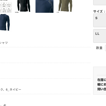
サイズ
着
S
ケット
(秋冬・通年) パンツ・スラック
ス
LL
セット
(秋冬・通年) デニム作業着
ファン・バッテリー)・アイスベスト
服
(春夏) ジャケット
シャツ
ぎ
(秋冬・通年) サロペット
ラックス
(春夏) 上下セット
電熱ウェア
ャツ・アロハシャツ等
空調ブルゾン (半袖)
着
(春夏) つなぎ・サロペット
)
空調パンツ
ガーデンウェア
ポロシャツ (長袖)
ト
フルハーネス対応
レディース
Tシャツ (長袖)
セット
ファン
ナー
ナー
(夏用) 半袖シャツ
ジップアップシャツ (半袖)
メンテナンス用品
(夏用) タイツ・スパッツ (ショー
(長袖)
(春夏) ワークシャツ (半袖)
冷却作業着
アイスベスト
ック、6_ネイビー
ト)
アームカバー等 (小物類)
ェア
(通年) 半袖シャツ
 (長袖)
パッツ (七分
(夏用) タイツ・スパッツ (ロン
(通年) タイツ・スパッツ (七分
グ)
丈)
L、4L