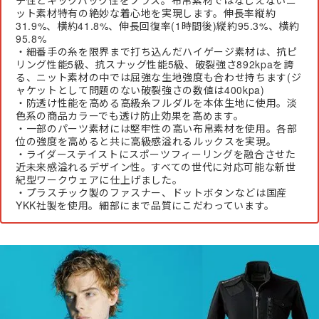
ット素材特有の絶妙な着心地を実現します。伸長率縦約
31.9%、横約41.8%、伸長回復率(1時間後)縦約95.3%、横約
95.8%
・細番手の糸を限界まで打ち込んだハイゲージ素材は、抗ピ
リング性能5級、抗スナッグ性能5級、破裂強さ892kpaを誇
る、ニット素材の中では屈強な生地強度も合わせ持ちます(ジ
ャケットとして問題のない破裂強さの数値は400kpa)
・防透け性能を高める高級糸フルダルを本体生地に使用。淡
色系の商品カラーでも透け防止効果を高めます。
・一部のパーツ素材には堅牢性の高い布帛素材を使用。各部
位の強度を高めると共に高級感溢れるルックスを実現。
・ライダーステイストにスポーツフィーリングを融合させた
近未来感溢れるデザイン性。すべての世代に対応可能な新世
紀型ワークウェアに仕上げました。
・プラスチック製のファスナー、ドットボタンなどは国産
YKK社製を使用。細部にまで品質にこだわっています。