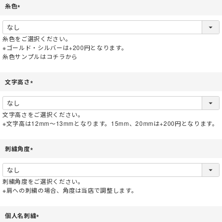
糸色
(
必
須
糸色をご選択ください。
)
※ゴールド・シルバーは+200円となります。
糸色サンプルはコチラから
文字高さ
(
必
須
文字高さをご選択ください。
)
※文字高は12mm～13mmとなります。15mm、20mmは+200円となります。
刺繍角度
(
必
須
刺繍角度をご選択ください。
)
※肩への刺繍の場合、角度は当店で調整します。
個人名刺繍