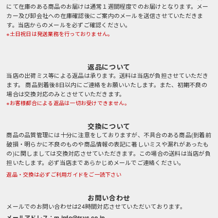
にて在庫のある商品のお届けは通常１週間程度でのお届けとなります。メー
カー及び卸会社への在庫確認後にご案内のメールを送信させていただきま
す。当店からのメールを必ずご確認ください。
※土日祝日は発送業務を行っておりません。
返品について
当店の出荷ミス等による返品は承ります。送料は当店が負担させていただき
ます。 商品到着後8日以内にご連絡をお願いいたします。また、初期不良の
場合は交換対応のみとさせていただきます。
※お客様都合による返品は一切お受けできません。
交換について
商品の品質管理には十分に注意をしておりますが、不具合のある商品(到着前
破損・明らかに不良のものや商品情報の表記に著しいミスや漏れがあったも
の)に関しましては交換対応させていただきます。この場合の送料は当店が負
担いたします。必ず当店まであらかじめメールでご連絡ください。
返品・交換は必ずご利用ガイドをご一読下さい
お問い合わせ
メールでのお問い合わせは24時間対応させていただいております。
メールアドレス：m.info@trys.co.jp