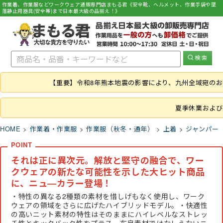
作業着、作業服などワークウェア通販専門店まもる君《安全靴、ヘルメット、作業手袋や墜
落静止用器具(安全帯)まで日本最大級の品揃え！》
【重要】令和8年熊本地震の影響により、九州全域宛の
夏季休業および
HOME
作業着・作業服
作業服（秋冬・通年）
上着
ジャンパー
それは正に異次元。解放と堅守の融合で、ワー
クウェアの新たな可能性を示した大ヒット商品
に、ニュ―カラー登場！
・特性の異なる2種類の素材を惜しげもなく使用し、ワーク
ウェアの領域をさらに広げたハイブリッドモデル。・快適性
の高いニット素材の特性はそのままにハイレベルなストレッ
チ性とキックバック性をプラス。布帛素材ではなしえないニ