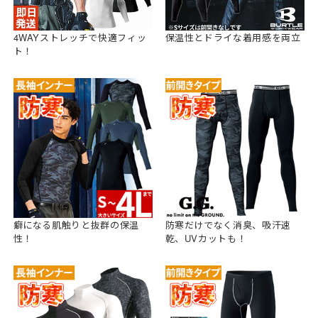
4WAYストレッチで快適フィッ
保温性とドライな着用感を両立
ト！
癖になる肌触りと抜群の保温
防寒だけでなく消臭、吸汗速
性！
乾、UVカットも！