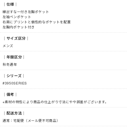
｜仕様｜
縁出すなー付き左胸ポケット
左袖ペンポケット
右肩にプリントと個性的なポケットを配置
左胸内ポケット付き
｜サイズ区分｜
メンズ
｜年間区分｜
秋冬通年
｜シリーズ｜
#3950SERIES
｜備考｜
※素材の特性により商品の仕上がり寸法にやや誤差がございます。
｜配送方法｜
通常：宅配便（メール便不可商品）