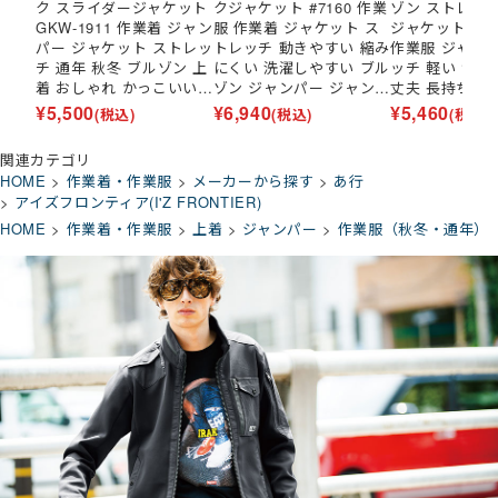
ク スライダージャケット
クジャケット #7160 作業
ゾン ストレッ
GKW-1911 作業着 ジャン
服 作業着 ジャケット ス
ジャケット #30
パー ジャケット ストレッ
トレッチ 動きやすい 縮み
作業服 ジャケ
チ 通年 秋冬 ブルゾン 上
にくい 洗濯しやすい ブル
ッチ 軽い 制電
着 おしゃれ かっこいい
ゾン ジャンパー ジャンバ
丈夫 長持ち 
人気 企業 法人 ワーク 作
ー 上着 長袖 通年 秋冬
ジャンバー 上着
¥
5,500
¥
6,940
¥
5,460
(税込)
(税込)
(税込)
業 工場 外作業 ワークユ
おしゃれ かっこいい 人気
年 秋冬 おしゃ
ニフォーム 仕事 土木 工
企業 法人 作業 ユニフォ
いい 人気 企業
関連カテゴリ
事 現場 大きいサイズ 3L
ーム 仕事 土木 工事 大き
ユニフォーム 
HOME
作業着・作業服
メーカーから探す
あ行
4L
いサイズ 4L
工事 大きいサイ
アイズフロンティア(I'Z FRONTIER)
HOME
作業着・作業服
上着
ジャンパー
作業服（秋冬・通年）