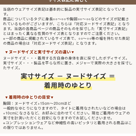
当店のウェアサイズ表記は基本的に製品の実寸サイズ表記となっていま
す。
商品についているタグに身長○○～○○や胸囲○○～○○などのサイズが記載さ
れているものがございますが、こちらは「対応ヌードサイズ表記」となり
ます。当店の各商品ページの商品そのものを採寸した「実寸サイズ表記」
とはまったく異なる性質のサイズ表となりますのでご注意ください。
※一部の商品に掲載されているサイズ表で、○○～○○等の幅を持たせた表記
の商品の場合は「対応ヌードサイズ表記」となります。
▼ヌードサイズと実寸サイズの違い▼
ヌードサイズ・・・着用する方自身の身体を直に採寸したボディサイズ。
実寸サイズ・・・製品を平らな所に置き、メジャーで実際の大きさを採寸し
たサイズ。
実寸サイズ － ヌードサイズ ＝
着用時のゆとり
▼着用時のゆとりの目安▼
胸囲：ヌードサイズ+15cm～20cmほど
一般的なゆとりになりますので、タイトに着用なされたいなどの場合は
+10cmになさるなど、お好みに合わせてください。現在ご着用のウェアの
実寸を計測いただくと目安になりますのでお試しくださいませ。
※コンプレッションウェアなど伸縮性の高いピッタリと着用される商品はこ
の限りではありません。