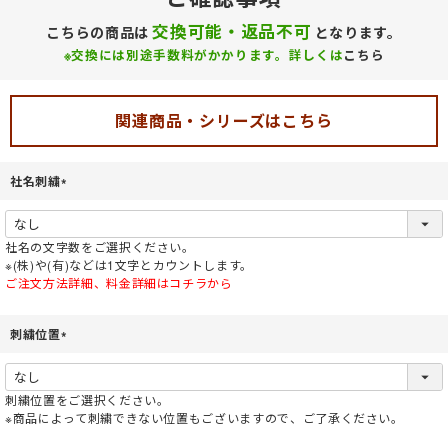
交換可能・返品不可
こちらの商品は
となります。
※交換には別途手数料がかかります。詳しくは
こちら
関連商品・シリーズはこちら
社名刺繍
(
必
須
社名の文字数をご選択ください。
)
※(株)や(有)などは1文字とカウントします。
ご注文方法詳細、料金詳細はコチラから
刺繍位置
(
必
須
刺繍位置をご選択ください。
)
※商品によって刺繍できない位置もございますので、ご了承ください。