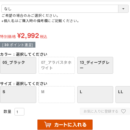
(
必
須
ご希望の場合のみご選択ください。
)
※個人名はご購入時の備考欄にご記載ください。
¥
2,992
特別価格
税込
[
30
ポイント進呈]
カラー
選択してください
05_ブラック
07_アラバスタホ
13_ディープグレ
ワイト
ー
サイズ
選択してください
S
M
L
LL
お気に入りに登録する