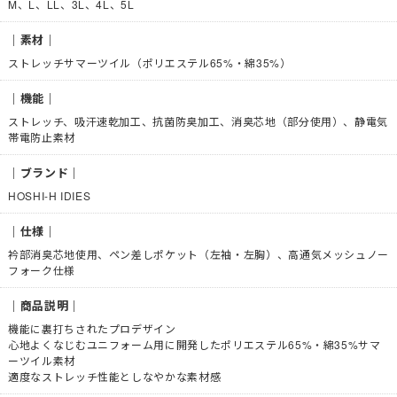
M、L、LL、3L、4L、5L
｜素材｜
ストレッチサマーツイル（ポリエステル65%・綿35%）
｜機能｜
ストレッチ、吸汗速乾加工、抗菌防臭加工、消臭芯地（部分使用）、静電気
帯電防止素材
｜ブランド｜
HOSHI-H IDIES
｜仕様｜
衿部消臭芯地使用、ペン差しポケット（左袖・左胸）、高通気メッシュノー
フォーク仕様
｜商品説明｜
機能に裏打ちされたプロデザイン
心地よくなじむユニフォーム用に開発したポリエステル65%・綿35%サマ
ーツイル素材
適度なストレッチ性能としなやかな素材感