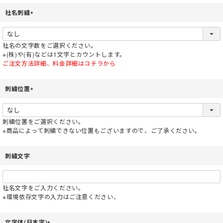
社名刺繍
(
必
須
社名の文字数をご選択ください。
)
※(株)や(有)などは1文字とカウントします。
ご注文方法詳細、料金詳細はコチラから
刺繍位置
(
必
須
刺繍位置をご選択ください。
)
※商品によって刺繍できない位置もございますので、ご了承ください。
刺繍文字
社名文字をご入力ください。
※環境依存文字の入力はご注意ください、
文字体(日本字)