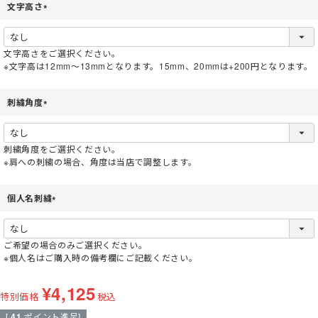
文字高さ
(
必
須
文字高さをご選択ください。
)
※文字高は12mm～13mmとなります。15mm、20mmは+200円となります。
刺繍角度
(
必
須
刺繍角度をご選択ください。
)
※肩への刺繍の場合、角度は当店で調整します。
個人名刺繍
(
必
須
ご希望の場合のみご選択ください。
)
※個人名はご購入時の備考欄にご記載ください。
¥
4,125
特別価格
税込
[
41
ポイント進呈]