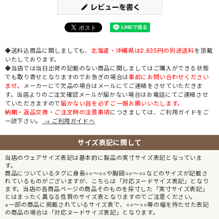
◆送料込商品に関しましても、
北海道・沖縄県は2,835円の別途送料
を頂戴
いたしております。
◆当店では当日出荷の記載のない商品に関しましてはご購入ができる状態
でも取り寄せとなりますのでお急ぎの場合は
事前にお問い合わせください
ませ。
メーカーにて欠品の場合はメールにてご連絡をさせていただきま
す。当店よりのご注文確認メールが届かない場合はお電話にてご連絡させ
ていただきますので
届かない旨を必ずご一報お願いいたします。
納期・返品交換・ご注文時の注意事項
につきましては、ご利用ガイドをご
一読下さい。
→ ご利用ガイドへ
サイズ表記に関して
当店のウェアサイズ表記は基本的に製品の実寸サイズ表記となっていま
す。
商品についているタグに身長○○～○○や胸囲○○～○○などのサイズが記載さ
れているものがございますが、こちらは「対応ヌードサイズ表記」となり
ます。当店の各商品ページの商品そのものを採寸した「実寸サイズ表記」
とはまったく異なる性質のサイズ表となりますのでご注意ください。
※一部の商品に掲載されているサイズ表で、○○～○○等の幅を持たせた表記
の商品の場合は「対応ヌードサイズ表記」となります。