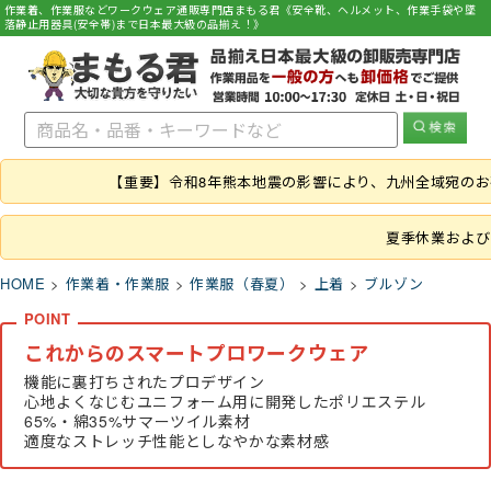
作業着、作業服などワークウェア通販専門店まもる君《安全靴、ヘルメット、作業手袋や墜
落静止用器具(安全帯)まで日本最大級の品揃え！》
【重要】令和8年熊本地震の影響により、九州全域宛の
夏季休業および
HOME
作業着・作業服
作業服（春夏）
上着
ブルゾン
これからのスマートプロワークウェア
機能に裏打ちされたプロデザイン
心地よくなじむユニフォーム用に開発したポリエステル
65%・綿35%サマーツイル素材
適度なストレッチ性能としなやかな素材感