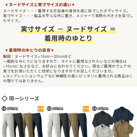
▼ヌードサイズと実寸サイズの違い▼
ヌードサイズ・・・着用する方自身の身体を直に採寸したボディサイズ。
実寸サイズ・・・製品を平らな所に置き、メジャーで実際の大きさを採寸し
たサイズ。
実寸サイズ － ヌードサイズ ＝
着用時のゆとり
▼着用時のゆとりの目安▼
胸囲：ヌードサイズ+15cm～20cmほど
一般的なゆとりになりますので、タイトに着用なされたいなどの場合は
+10cmになさるなど、お好みに合わせてください。現在ご着用のウェアの
実寸を計測いただくと目安になりますのでお試しくださいませ。
※コンプレッションウェアなど伸縮性の高いピッタリと着用される商品はこ
の限りではありません。
同一シリーズ