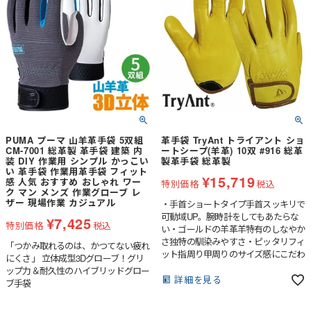
PUMA プーマ 山羊革手袋 5双組
革手袋 TryAnt トライアント ショ
CM-7001 総革製 革手袋 建築 内
ートシープ(羊革) 10双 #916 総革
装 DIY 作業用 シンプル かっこい
製革手袋 総革製
い 革手袋 作業用革手袋 フィット
¥
15,719
感 人気 おすすめ おしゃれ ワー
特別価格
税込
ク マン メンズ 作業グローブ レ
ザー 現場作業 カジュアル
・手首ショートタイプ手首スッキリで
可動域UP。腕時計をしてもあたらな
¥
7,425
特別価格
税込
い・ゴールドの羊革羊特有のしなやか
さ独特の馴染みやすさ・ピッタリフィ
「つかみ取れるのは、かつてない疲れ
ット指周り甲周りのサイズ感にこだわ
にくさ」 立体成型3Dグローブ！グリ
ってピッタリフィット・手首黒当て補
ップ力＆耐久性のハイブリッドグロー
強で引っ張りやすく装着しやすい・映
詳細を見る
ブ手袋
えるマウンテンロゴの焼き印・土木・
建築、日曜大工、アウトドア、バーベ