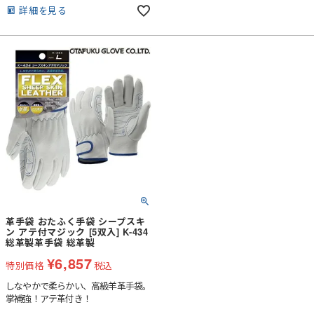
キュー、登山、バイクなど
詳細を見る
革手袋 おたふく手袋 シープスキ
ン アテ付マジック [5双入] K-434
総革製革手袋 総革製
¥
6,857
特別価格
税込
しなやかで柔らかい、高級羊革手袋。
掌補強！アテ革付き！