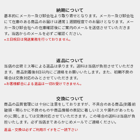
納期について
基本的にメーカー及び卸会社より取り寄せとなります。メーカー及び卸会社
にて在庫のある商品のお届けは通常１週間程度でのお届けとなります。メー
カー及び卸会社への在庫確認後にご案内のメールを送信させていただきま
す。当店からのメールを必ずご確認ください。
※土日祝日は発送業務を行っておりません。
返品について
当店の出荷ミス等による返品は承ります。送料は当店が負担させていただき
ます。 商品到着後8日以内にご連絡をお願いいたします。また、初期不良の
場合は交換対応のみとさせていただきます。
※お客様都合による返品は一切お受けできません。
交換について
商品の品質管理には十分に注意をしておりますが、不具合のある商品(到着前
破損・明らかに不良のものや商品情報の表記に著しいミスや漏れがあったも
の)に関しましては交換対応させていただきます。この場合の送料は当店が負
担いたします。必ず当店まであらかじめメールでご連絡ください。
返品・交換は必ずご利用ガイドをご一読下さい