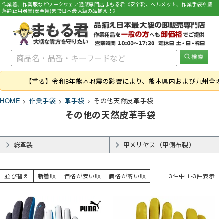
作業着、作業服などワークウェア通販専門店まもる君《安全靴、ヘルメット、作業手袋や墜
落静止用器具(安全帯)まで日本最大級の品揃え！》
【重要】令和8年熊本地震の影響により、熊本県内および九州全
HOME
作業手袋
革手袋
その他天然皮革手袋
その他の天然皮革手袋
総革製
甲メリヤス（甲側布製）
並び替え
新着順
価格が安い順
価格が高い順
3
件中
1
-
3
件表示