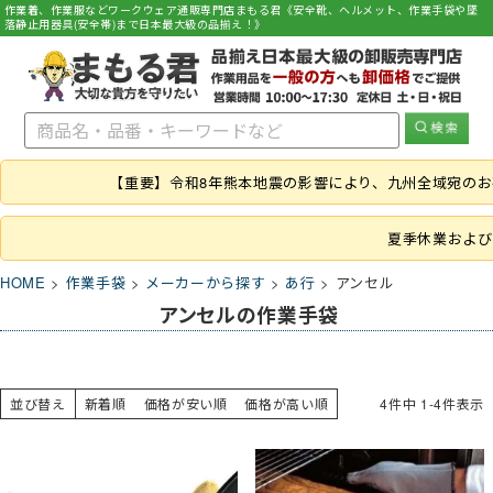
作業着、作業服などワークウェア通販専門店まもる君《安全靴、ヘルメット、作業手袋や墜
落静止用器具(安全帯)まで日本最大級の品揃え！》
【重要】令和8年熊本地震の影響により、九州全域宛の
夏季休業および
HOME
作業手袋
メーカーから探す
あ行
アンセル
アンセルの作業手袋
並び替え
新着順
価格が安い順
価格が高い順
4
件中
1
-
4
件表示