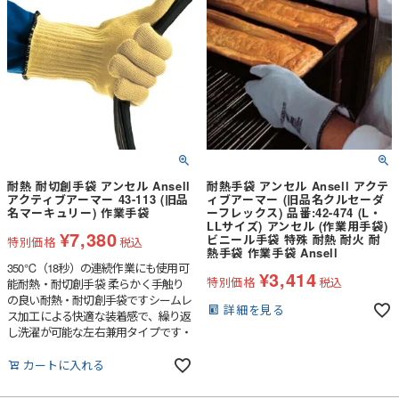
耐熱 耐切創手袋 アンセル Ansell
耐熱手袋 アンセル Ansell アクテ
アクティブアーマー 43-113 (旧品
ィブアーマー (旧品名クルセーダ
名マーキュリー) 作業手袋
ーフレックス) 品番:42-474 (L・
LLサイズ) アンセル (作業用手袋)
¥
7,380
ビニール手袋 特殊 耐熱 耐火 耐
特別価格
税込
熱手袋 作業手袋 Ansell
350℃（18秒）の連続作業にも使用可
¥
3,414
特別価格
税込
能耐熱・耐切創手袋 柔らかく手触り
の良い耐熱・耐切創手袋ですシームレ
詳細を見る
ス加工による快適な装着感で、繰り返
し洗濯が可能な左右兼用タイプです・
シームレス加工により、快適な作業が
持続します・5本指仕様の耐熱手袋
カートに入れる
で、作業性が飛躍的に向上します・手
袋の全長が約33cmの左右兼用タイプ