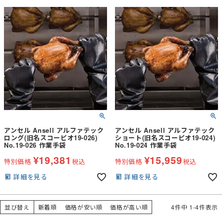
です・洗濯が可能で繰り返し使用でき
ます・綿のライナーが柔らかく心地よ
い手触りです
アンセル Ansell アルファテック
アンセル Ansell アルファテック
ロング(旧名スコーピオ19-026)
ショート(旧名スコーピオ19-024)
No.19-026 作業手袋
No.19-024 作業手袋
¥
19,381
¥
15,959
特別価格
税込
特別価格
税込
詳細を見る
詳細を見る
並び替え
新着順
価格が安い順
価格が高い順
4
件中
1
-
4
件表示