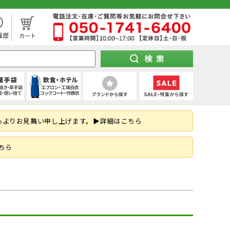
処分市（仕入れ過ぎてしまった商品を大特価セール）
袖)
下セット
スパッツ (ショート)
靴タイプ
け 第1種)
ー)
ト
空調パンツ
(秋冬・通年) デニム作業着
(夏用) タイツ・スパッツ (七分丈)
全周つば付き
地下足袋
ポンチョ
ハーネス型 (2丁掛け 第2種)
特紡軍手 (トクボー)
厨房シューズ・調理長靴・サンダル
心よりお見舞い申し上げます。▶詳細はこちら
掛け)
手
・三角巾
トレーナー
乗車兼用
紐なし（スリッポン）
レインスーツ（上下セット）
胴ベルト型 (2丁掛け)
7ゲージ軍手 (厚手)
ネクタイ・スカーフ
はお済ですか？防災用品特集！
ズ
クポジショニング)
・アクセサリー
熱中症対策ヘルメット
紳士靴
柱上用 (ワークポジショニング)
アウトドア用軍手
和帽子
ちら
(ロリップ等)
ンパー
オーダーヘルメット (名入れ印刷)
納期の早い墜落制止用器具特集
空調服
可能な墜落静止用器具特集！
ト
ツ
メンテナンス用品
(春夏) デニム作業着
(通年) タイツ・スパッツ (七分丈)
シールド・バイザー
JSAA規格
釣り
コーディング手袋
子供給食衣
スキ
工具差し・収納用品
る君のお得情報メディア
ツ
シールド)
使い切り手袋)
付き)
鳶服
(冬用) 上下セット
保護面・ゴーグル
耐踏抜き
耐切創手袋
衛生帽子(ショートタイプ)
防災面 (フェイスシールド)