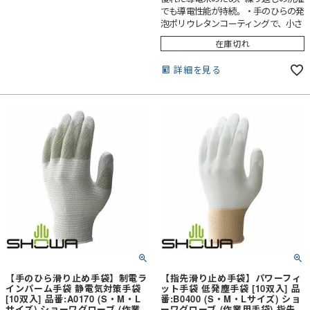
でも導電性能が持続。・手のひらの発
泡ポリウレタンコーティングで、小さ
な部品もしっかりつかめます。・手の
在庫切れ
甲は背抜き加工で、通気性に優れムレ
にくく快適。・独自の13ゲージ・シー
詳細を見る
ムレス編み手袋。・オーバーロック加
工で裾ほつれ防止。
【手のひら滑り止め手袋】制電ラ
【指先滑り止め手袋】パワーフィ
インパーム手袋 静電気対策手袋
ット手袋 低発塵手袋 [10双入] 品
[10双入] 品番:A0170 (S・M・L
番:B0400 (S・M・Lサイズ) ショ
サイズ) ショーワグローブ (作業
ーワグローブ (作業用手袋) 指先