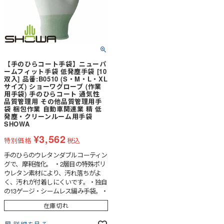
【手のひらコート手袋】ニューパ
ームフィット手袋 低発塵手袋 [10
双入] 品番:B0510 (S・M・L・XL
サイズ) ショーワグローブ (作業
用手袋) 手のひらコート 通気性
品質管理用 その他品質管理用手
袋 梱包作業 自動車関連業 精 低
発塵・クリーンルーム用手袋
SHOWA
¥
3,562
特別価格
税込
手のひらのウレタンダブルコーティン
グで、摩耗強化。 ・2層目の特殊ポリ
ウレタン素材により、汚れ落ちがよ
く、汚れが付着しにくいです。・独自
の13ゲージ・シームレス編み手袋。・
オーバーロック加工で裾ほつれ防止。
在庫切れ