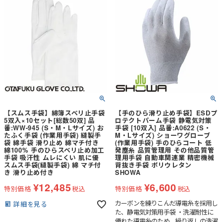
【スムス手袋】綿簿スベリ止手袋
【手のひら滑り止め手袋】ESDプ
5双入×10セット[総数50双] 品
ロテクトパーム手袋 静電気対策
番:WW-945 (S・M・Lサイズ) お
手袋 [10双入] 品番:A0622 (S・
たふく手袋 (作業用手袋) 縫製手
M・Lサイズ) ショーワグローブ
袋 綿手袋 滑り止め 綿マチ付き
(作業用手袋) 手のひらコート 低
綿100% 手のひらスベリ止め加工
発塵糸 品質管理用 その他品質管
手袋 吸汗性 ムレにくい 肌に優
理用手袋 自動車関連業 精密機械
スムス手袋(縫製手袋) 綿 マチ付
背抜き手袋 ポリウレタン
き 滑り止め付き
SHOWA
¥
12,485
¥
6,600
特別価格
税込
特別価格
税込
カーボンを練りこんだ導電糸を採用し
詳細を見る
た、静電気対策用手袋 ・洗濯耐性に
優れた導電糸のため、繰り返しの洗濯