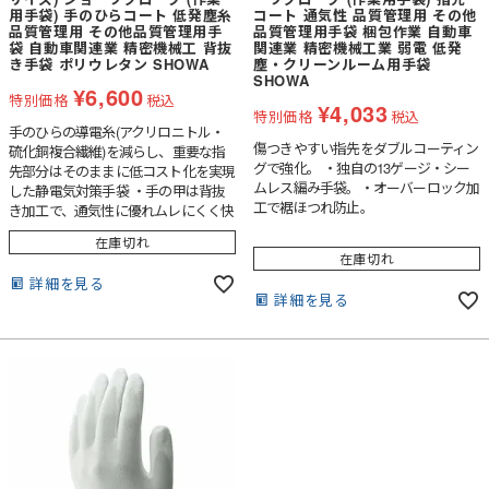
用手袋) 手のひらコート 低発塵糸
コート 通気性 品質管理用 その他
品質管理用 その他品質管理用手
品質管理用手袋 梱包作業 自動車
袋 自動車関連業 精密機械工 背抜
関連業 精密機械工業 弱電 低発
き手袋 ポリウレタン SHOWA
塵・クリーンルーム用手袋
SHOWA
¥
6,600
特別価格
税込
¥
4,033
特別価格
税込
手のひらの導電糸(アクリロニトル・
傷つきやすい指先をダブルコーティン
硫化銅複合繊維)を減らし、重要な指
グで強化。 ・独自の13ゲージ・シー
先部分はそのままに低コスト化を実現
ムレス編み手袋。・オーバーロック加
した静電気対策手袋 ・手の甲は背抜
工で裾ほつれ防止。
き加工で、通気性に優れムレにくく快
適。・手のひらの発泡ポリウレタンコ
在庫切れ
ーティングで、小さな部品もしっかり
在庫切れ
つかめます。・独自の13ゲージ・シー
詳細を見る
ムレス編み手袋。・オーバーロック加
詳細を見る
工で裾ほつれ防止。