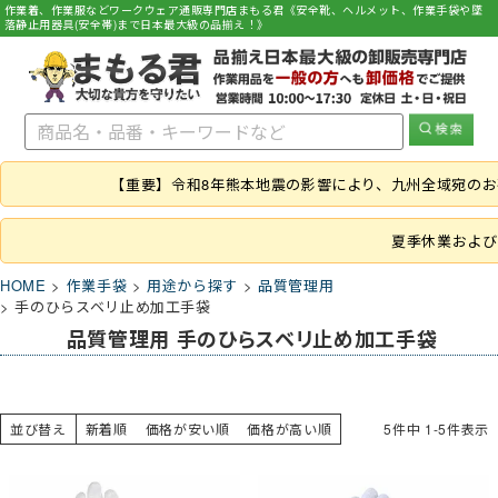
作業着、作業服などワークウェア通販専門店まもる君《安全靴、ヘルメット、作業手袋や墜
落静止用器具(安全帯)まで日本最大級の品揃え！》
【重要】令和8年熊本地震の影響により、九州全域宛の
夏季休業および
HOME
作業手袋
用途から探す
品質管理用
手のひらスベリ止め加工手袋
品質管理用 手のひらスベリ止め加工手袋
並び替え
新着順
価格が安い順
価格が高い順
5
件中
1
-
5
件表示