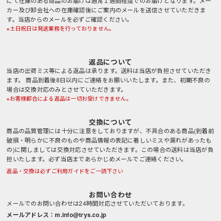
にて在庫のある商品のお届けは通常１週間程度でのお届けとなります。メー
カー及び卸会社への在庫確認後にご案内のメールを送信させていただきま
す。当店からのメールを必ずご確認ください。
※土日祝日は発送業務を行っておりません。
返品について
当店の出荷ミス等による返品は承ります。送料は当店が負担させていただき
ます。 商品到着後8日以内にご連絡をお願いいたします。また、初期不良の
場合は交換対応のみとさせていただきます。
※お客様都合による返品は一切お受けできません。
交換について
商品の品質管理には十分に注意をしておりますが、不具合のある商品(到着前
破損・明らかに不良のものや商品情報の表記に著しいミスや漏れがあったも
の)に関しましては交換対応させていただきます。この場合の送料は当店が負
担いたします。必ず当店まであらかじめメールでご連絡ください。
返品・交換は必ずご利用ガイドをご一読下さい
お問い合わせ
メールでのお問い合わせは24時間対応させていただいております。
メールアドレス：m.info@trys.co.jp