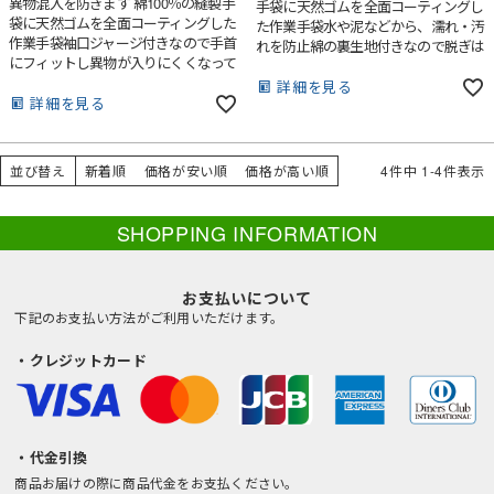
異物混入を防ぎます 綿100％の縫製手
手袋に天然ゴムを全面コーティングし
袋に天然ゴムを全面コーティングした
た作業手袋水や泥などから、濡れ・汚
作業手袋袖口ジャージ付きなので手首
れを防止綿の裏生地付きなので脱ぎは
にフィットし異物が入りにくくなって
きがしやすく、吸汗性に優れています
います綿の裏生地付きなので脱ぎはき
丈夫でやわらかく、長時間の着用でも
詳細を見る
がしやすく、吸汗性に優れています丈
詳細を見る
手が疲れにくい手袋
夫でやわらかく、長時間の着用でも手
が疲れにくい手袋です
並び替え
新着順
価格が安い順
価格が高い順
4
件中
1
-
4
件表示
SHOPPING INFORMATION
お支払いについて
下記のお支払い方法がご利用いただけます。
・クレジットカード
・代金引換
商品お届けの際に商品代金をお支払ください。