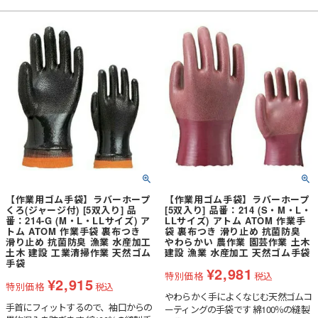
耐久性に優れた手袋
で、長時間の作業でも手が疲れにくい
綿の裏生地付きなので脱ぎはきがしや
すく、吸汗性に優れています
【作業用ゴム手袋】ラバーホープ
【作業用ゴム手袋】ラバーホープ
くろ(ジャージ付) [5双入り] 品
[5双入り] 品番：214 (S・M・L・
番：214-G (M・L・LLサイズ) ア
LLサイズ) アトム ATOM 作業手
トム ATOM 作業手袋 裏布つき
袋 裏布つき 滑り止め 抗菌防臭
滑り止め 抗菌防臭 漁業 水産加工
やわらかい 農作業 園芸作業 土木
土木 建設 工業清掃作業 天然ゴム
建設 漁業 水産加工 天然ゴム手袋
手袋
¥
2,981
特別価格
税込
¥
2,915
特別価格
税込
やわらかく手によくなじむ天然ゴムコ
手首にフィットするので、袖口からの
ーティングの手袋です 綿100％の縫製