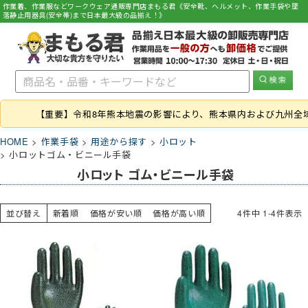
作業着、作業服などワークウェア通販専門店まもる君《安全靴、ヘルメット、作業手袋や墜
落静止用器具(安全帯)まで日本最大級の品揃え！》
【重要】令和8年熊本地震の影響により、熊本県内および九州全
HOME
作業手袋
用途から探す
小ロット
小ロットゴム・ビニール手袋
小ロット ゴム・ビニール手袋
並び替え
新着順
価格が安い順
価格が高い順
4
件中
1
-
4
件表示