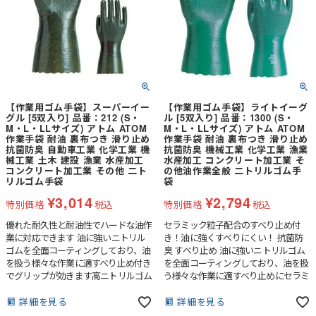
【作業用ゴム手袋】スーパーイー
【作業用ゴム手袋】ライトイーグ
グル [5双入り] 品番：212 (S・
ル [5双入り] 品番：1300 (S・
M・L・LLサイズ) アトム ATOM
M・L・LLサイズ) アトム ATOM
作業手袋 耐油 裏布つき 滑り止め
作業手袋 耐油 裏布つき 滑り止め
抗菌防臭 自動車工業 化学工業 機
抗菌防臭 機械工業 化学工業 漁業
械工業 土木 建設 漁業 水産加工
水産加工 コンクリート加工業 そ
コンクリート加工業 その他 二ト
の他油作業全般 二トリルゴム手
リルゴム手袋
袋
¥
3,014
¥
2,794
特別価格
税込
特別価格
税込
優れた耐久性と耐油性でハードな油作
セラミック粒子配合のすべり止め付
業に対応できます 油に強いニトリル
き！油に強くすべりにくい！ 抗菌防
ゴムを全面コーティングしており、油
臭 すべり止め 油に強いニトリルゴム
を扱う様々な作業に適すべり止め付き
を全面コーティングしており、油を扱
でグリップが効きます高ニトリルゴム
う様々な作業に適すべり止めにセラミ
使用で耐油性・物性強度に優れていま
ック粒子が配合されており、油に濡れ
す裏生地付きで脱ぎはきがしやすい手
た対象物にもしっかりグリップが効き
詳細を見る
詳細を見る
袋裏生地とゴムとの接着強度が高く、
ます軽くてフィット感に優れているの