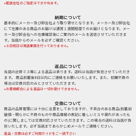
※配送会社のご指定はできかねます。
納期について
基本的にメーカー及び卸会社より取り寄せとなります。メーカー及び卸会社
にて在庫のある商品のお届けは通常１週間程度でのお届けとなります。メー
カー及び卸会社への在庫確認後にご案内のメールを送信させていただきま
す。当店からのメールを必ずご確認ください。
※土日祝日は発送業務を行っておりません。
返品について
当店の出荷ミス等による返品は承ります。送料は当店が負担させていただき
ます。 商品到着後8日以内にご連絡をお願いいたします。また、初期不良の
場合は交換対応のみとさせていただきます。
※お客様都合による返品は一切お受けできません。
交換について
商品の品質管理には十分に注意をしておりますが、不具合のある商品(到着前
破損・明らかに不良のものや商品情報の表記に著しいミスや漏れがあったも
の)に関しましては交換対応させていただきます。この場合の送料は当店が負
担いたします。必ず当店まであらかじめメールでご連絡ください。
返品・交換は必ずご利用ガイドをご一読下さい