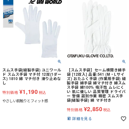
スムス手袋(縫製手袋) ユニワール
【スムス手袋】セーム横開き綿手
ド スムス手袋 マチ付 12双(1ダー
袋 [12双入] 品番:541 (M・Lサイ
ス) 1810 綿 マチ付き 滑り止めな
ズ) おたふく手袋 (作業用手袋) 縫
し
製手袋 綿手袋 綿マチ付き 綿スム
ス手袋 綿100% 吸汗性 ムレにく
¥
1,190
い 肌に優しい 品質管理 ドライバ
特別価格
税込
ー 警備 選別作業 精密 スムス手
袋(縫製手袋) 綿 マチ付き
やさしい肌触りとフィット感
¥
2,850
特別価格
税込
詳細を見る