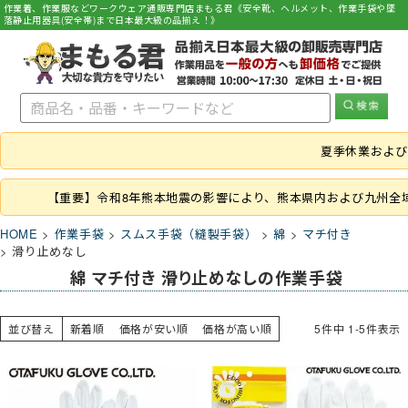
作業着、作業服などワークウェア通販専門店まもる君《安全靴、ヘルメット、作業手袋や墜
落静止用器具(安全帯)まで日本最大級の品揃え！》
夏季休業および
【重要】令和8年熊本地震の影響により、熊本県内および九州全
HOME
作業手袋
スムス手袋（縫製手袋）
綿
マチ付き
滑り止めなし
綿 マチ付き 滑り止めなしの作業手袋
並び替え
新着順
価格が安い順
価格が高い順
5
件中
1
-
5
件表示