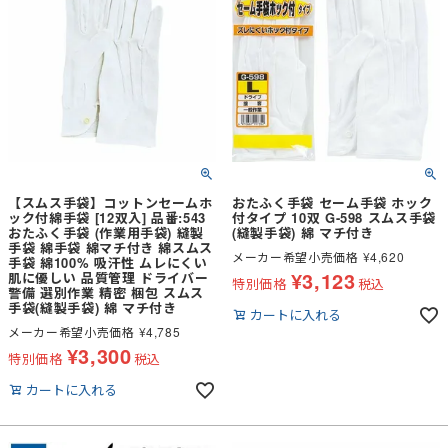
【スムス手袋】コットンセームホ
おたふく手袋 セーム手袋 ホック
ック付綿手袋 [12双入] 品番:543
付タイプ 10双 G-598 スムス手袋
おたふく手袋 (作業用手袋) 縫製
(縫製手袋) 綿 マチ付き
手袋 綿手袋 綿マチ付き 綿スムス
メーカー希望小売価格
¥
4,620
手袋 綿100% 吸汗性 ムレにくい
¥
3,123
肌に優しい 品質管理 ドライバー
特別価格
税込
警備 選別作業 精密 梱包 スムス
手袋(縫製手袋) 綿 マチ付き
カートに入れる
メーカー希望小売価格
¥
4,785
¥
3,300
特別価格
税込
カートに入れる