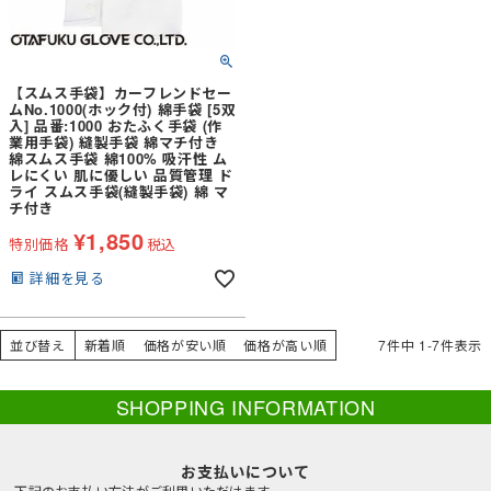
【スムス手袋】カーフレンドセー
ムNo.1000(ホック付) 綿手袋 [5双
入] 品番:1000 おたふく手袋 (作
業用手袋) 縫製手袋 綿マチ付き
綿スムス手袋 綿100% 吸汗性 ム
レにくい 肌に優しい 品質管理 ド
ライ スムス手袋(縫製手袋) 綿 マ
チ付き
¥
1,850
特別価格
税込
詳細を見る
並び替え
新着順
価格が安い順
価格が高い順
7
件中
1
-
7
件表示
SHOPPING INFORMATION
お支払いについて
下記のお支払い方法がご利用いただけます。