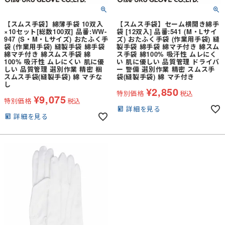
【スムス手袋】綿薄手袋 10双入
【スムス手袋】セーム横開き綿手
×10セット[総数100双] 品番:WW-
袋 [12双入] 品番:541 (M・Lサイ
947 (S・M・Lサイズ) おたふく手
ズ) おたふく手袋 (作業用手袋) 縫
袋 (作業用手袋) 縫製手袋 綿手袋
製手袋 綿手袋 綿マチ付き 綿スム
綿マチ付き 綿スムス手袋 綿
ス手袋 綿100% 吸汗性 ムレにく
100% 吸汗性 ムレにくい 肌に優
い 肌に優しい 品質管理 ドライバ
しい 品質管理 選別作業 精密 梱
ー 警備 選別作業 精密 スムス手
スムス手袋(縫製手袋) 綿 マチな
袋(縫製手袋) 綿 マチ付き
し
¥
2,850
特別価格
税込
¥
9,075
特別価格
税込
詳細を見る
詳細を見る