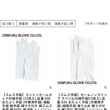
並び替え
新着順
価格が安い順
価格が高い順
7
件中
1
-
7
件表示
【スムス手袋】コットンセームホ
【スムス手袋】セームノンスリッ
ック付綿手袋 [12双入] 品番:543
プ スベリ止付綿手袋[12双入] 品
おたふく手袋 (作業用手袋) 縫製
番:526 おたふく手袋 (作業用手
手袋 綿手袋 綿マチ付き 綿スムス
袋) 縫製手袋 滑り止め 綿マチ付
手袋 綿100% 吸汗性 ムレにくい
き 綿100% 吸汗性 ムレにくい 肌