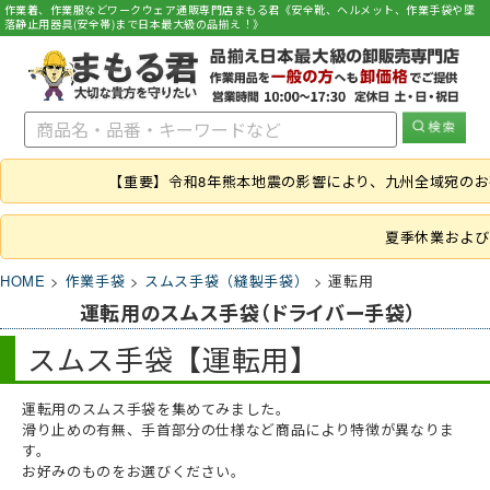
作業着、作業服などワークウェア通販専門店まもる君《安全靴、ヘルメット、作業手袋や墜
落静止用器具(安全帯)まで日本最大級の品揃え！》
【重要】令和8年熊本地震の影響により、九州全域宛の
夏季休業および
HOME
作業手袋
スムス手袋（縫製手袋）
運転用
運転用のスムス手袋（ドライバー手袋）
スムス手袋【運転用】
運転用のスムス手袋を集めてみました。
滑り止めの有無、手首部分の仕様など商品により特徴が異なりま
す。
お好みのものをお選びください。