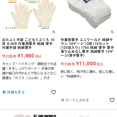
おたふく手袋 こどもてぶくろ 10
作業用軍手 ユニワールド 純綿サ
双 G-639 作業用軍手 純綿 薄手
ラシ 10ゲージ 12双×10セット
作業手袋 純綿軍手
(120双入り) 1750 純綿 薄手 軍手
滑り止めなし軍手 純綿軍手 10ゲ
¥
1,980
ージ(薄手軍手)
特別価格
税込
¥
11,000
キャンプ・ハイキング・運動会で大活
特別価格
税込
躍！手をしっかりガード！ 手首の保
熱に強く、吸汗性に優れ、肌にも優し
護や袖口の汚れなどが気になるときに
い「純綿軍手」
最適な「カフス（ゴム糸）」付き
詳細を見る
カートに入れる