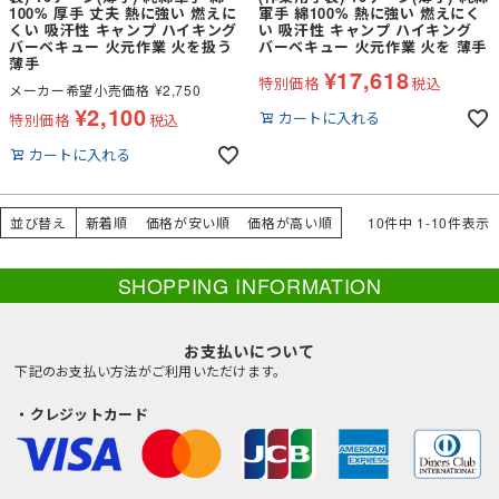
100% 厚手 丈夫 熱に強い 燃えに
軍手 綿100% 熱に強い 燃えにく
くい 吸汗性 キャンプ ハイキング
い 吸汗性 キャンプ ハイキング
バーベキュー 火元作業 火を扱う
バーベキュー 火元作業 火を 薄手
薄手
¥
17,618
特別価格
税込
メーカー希望小売価格
¥
2,750
¥
2,100
カートに入れる
特別価格
税込
カートに入れる
並び替え
新着順
価格が安い順
価格が高い順
10
件中
1
-
10
件表示
SHOPPING INFORMATION
お支払いについて
下記のお支払い方法がご利用いただけます。
・クレジットカード