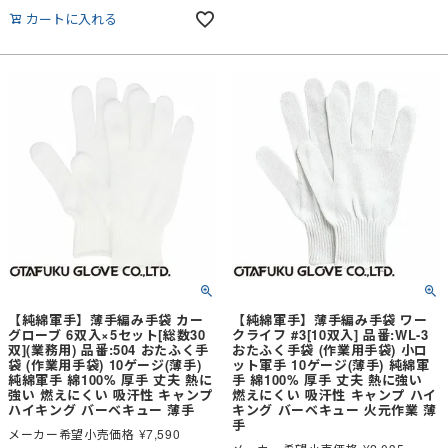
カートに入れる
【純綿軍手】薄手編み手袋 カー
【純綿軍手】薄手編み手袋 ワー
グローブ 6双入×5セット[総数30
クライフ #3[10双入] 品番:WL-3
双](業務用) 品番:504 おたふく手
おたふく手袋 (作業用手袋) 小ロ
袋 (作業用手袋) 10ゲージ(薄手)
ット軍手 10ゲージ(薄手) 純綿軍
純綿軍手 綿100% 厚手 丈夫 熱に
手 綿100% 厚手 丈夫 熱に強い
強い 燃えにくい 吸汗性 キャンプ
燃えにくい 吸汗性 キャンプ ハイ
ハイキング バーベキュー 薄手
キング バーベキュー 火元作業 薄
手
メーカー希望小売価格
¥
7,590