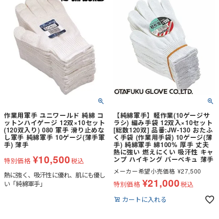
作業用軍手 ユニワールド 純綿 コ
【純綿軍手】軽作業(10ゲージサ
ットンハイゲージ 12双×10セット
ラシ) 編み手袋 12双入×10セット
(120双入り) 080 軍手 滑り止めな
[総数120双] 品番:JW-130 おたふ
し軍手 純綿軍手 10ゲージ(薄手軍
く手袋 (作業用手袋) 10ゲージ(薄
手) 薄手
手) 純綿軍手 綿100% 厚手 丈夫
熱に強い 燃えにくい 吸汗性 キャ
¥
10,500
ンプ ハイキング バーベキュ 薄手
特別価格
税込
メーカー希望小売価格
¥
27,500
熱に強く、吸汗性に優れ、肌にも優し
¥
21,000
い「純綿軍手」
特別価格
税込
カートに入れる