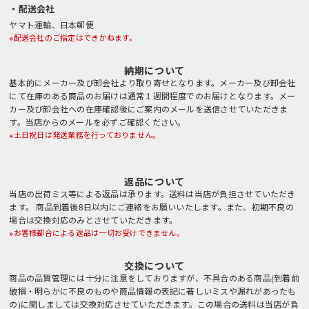
・配送会社
ヤマト運輸、日本郵便
※配送会社のご指定はできかねます。
納期について
基本的にメーカー及び卸会社より取り寄せとなります。メーカー及び卸会社
にて在庫のある商品のお届けは通常１週間程度でのお届けとなります。メー
カー及び卸会社への在庫確認後にご案内のメールを送信させていただきま
す。当店からのメールを必ずご確認ください。
※土日祝日は発送業務を行っておりません。
返品について
当店の出荷ミス等による返品は承ります。送料は当店が負担させていただき
ます。 商品到着後8日以内にご連絡をお願いいたします。また、初期不良の
場合は交換対応のみとさせていただきます。
※お客様都合による返品は一切お受けできません。
交換について
商品の品質管理には十分に注意をしておりますが、不具合のある商品(到着前
破損・明らかに不良のものや商品情報の表記に著しいミスや漏れがあったも
の)に関しましては交換対応させていただきます。この場合の送料は当店が負