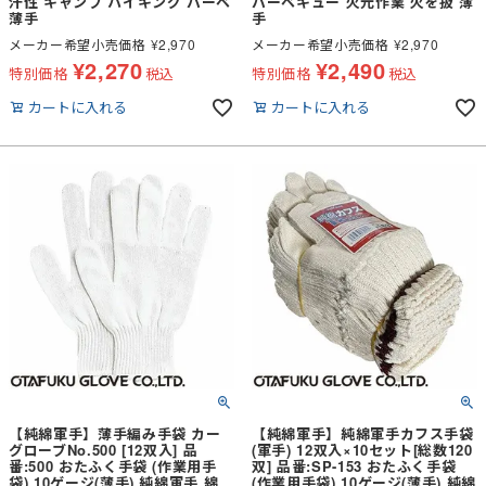
汗性 キャンプ ハイキング バーベ
バーベキュー 火元作業 火を扱 薄
薄手
手
メーカー希望小売価格
¥
2,970
メーカー希望小売価格
¥
2,970
¥
2,270
¥
2,490
特別価格
税込
特別価格
税込
カートに入れる
カートに入れる
【純綿軍手】薄手編み手袋 カー
【純綿軍手】純綿軍手カフス手袋
グローブNo.500 [12双入] 品
(軍手) 12双入×10セット[総数120
番:500 おたふく手袋 (作業用手
双] 品番:SP-153 おたふく手袋
袋) 10ゲージ(薄手) 純綿軍手 綿
(作業用手袋) 10ゲージ(薄手) 純綿