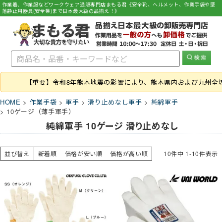
作業着、作業服などワークウェア通販専門店まもる君《安全靴、ヘルメット、作業手袋や墜
落静止用器具(安全帯)まで日本最大級の品揃え！》
【重要】令和8年熊本地震の影響により、熊本県内および九州全
HOME
作業手袋
軍手
滑り止めなし軍手
純綿軍手
10ゲージ（薄手軍手）
純綿軍手 10ゲージ 滑り止めなし
並び替え
新着順
価格が安い順
価格が高い順
10
件中
1
-
10
件表示