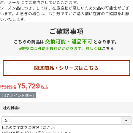
途、メールにてご案内させていただきます。
シーズン品につきましては、在庫変動が激しいため欠品の可能性がござ
います。お急ぎの場合は、お手数ですがご購入前に在庫のご確認をお願
いいたします。
ご確認事項
交換可能・返品不可
こちらの商品は
となります。
※交換には別途手数料がかかります。詳しくは
こちら
関連商品・シリーズはこちら
¥
5,729
特別価格
税込
[
57
ポイント進呈]
社名刺繍
(
必
須
社名の文字数をご選択ください。
)
※(株)や(有)などは1文字とカウントします。