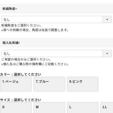
刺繍角度
(
必
須
刺繍角度をご選択ください。
)
※肩への刺繍の場合、角度は当店で調整します。
個人名刺繍
(
必
須
ご希望の場合のみご選択ください。
)
※個人名はご購入時の備考欄にご記載ください。
カラー
選択してください
1.ベージュ
7.ブルー
9.ピンク
サイズ
選択してください
S
M
L
LL