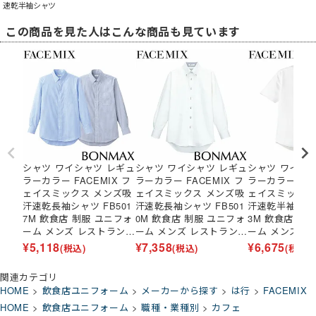
速乾半袖シャツ
この商品を見た人はこんな商品も見ています
シャツ ワイシャツ レギュ
シャツ ワイシャツ レギュ
シャツ ワイシ
ラーカラー FACEMIX フ
ラーカラー FACEMIX フ
ラーカラー FAC
ェイスミックス メンズ吸
ェイスミックス メンズ吸
ェイスミックス
汗速乾長袖シャツ FB501
汗速乾長袖シャツ FB501
汗速乾半袖シャツ
7M 飲食店 制服 ユニフォ
0M 飲食店 制服 ユニフォ
3M 飲食店 制
ーム メンズ レストラン
ーム メンズ レストラン
ーム メンズ 
カフェ おしゃれ かっこい
カフェ おしゃれ かっこい
カフェ おしゃ
¥
5,118
¥
7,358
¥
6,675
(税込)
(税込)
(税込)
い男性用 事務 オフィス
い男性用 事務 オフィス
い男性用 事務
ビジネス フォーマル
ビジネス フォーマル
ビジネス フォ
関連カテゴリ
HOME
飲食店ユニフォーム
メーカーから探す
は行
FACEMIX
HOME
飲食店ユニフォーム
職種・業種別
カフェ