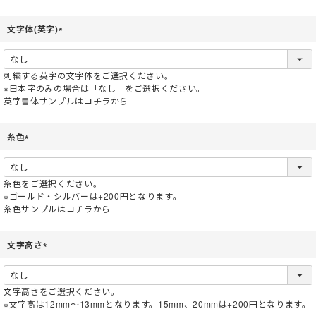
文字体(英字)
(
必
須
刺繍する英字の文字体をご選択ください。
)
※日本字のみの場合は「なし」をご選択ください。
英字書体サンプルはコチラから
糸色
(
必
須
糸色をご選択ください。
)
※ゴールド・シルバーは+200円となります。
糸色サンプルはコチラから
文字高さ
(
必
須
文字高さをご選択ください。
)
※文字高は12mm～13mmとなります。15mm、20mmは+200円となります。