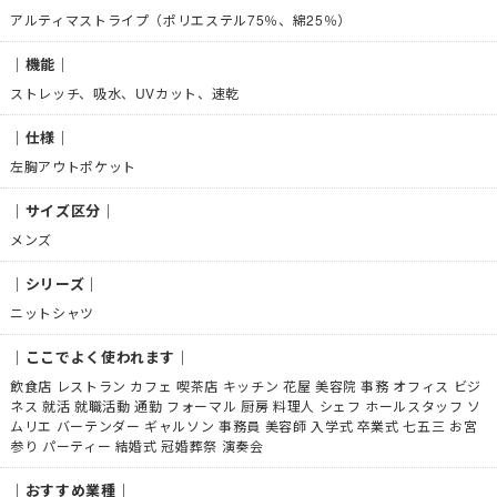
アルティマストライプ（ポリエステル75％、綿25％）
｜機能｜
ストレッチ、吸水、UVカット、速乾
｜仕様｜
左胸アウトポケット
｜サイズ区分｜
メンズ
｜シリーズ｜
ニットシャツ
｜ここでよく使われます｜
飲食店 レストラン カフェ 喫茶店 キッチン 花屋 美容院 事務 オフィス ビジ
ネス 就活 就職活動 通勤 フォーマル 厨房 料理人 シェフ ホールスタッフ ソ
ムリエ バーテンダー ギャルソン 事務員 美容師 入学式 卒業式 七五三 お宮
参り パーティー 結婚式 冠婚葬祭 演奏会
｜おすすめ業種｜