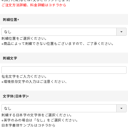
ご注文方法詳細、料金詳細はコチラから
刺繍位置
(
必
須
刺繍位置をご選択ください。
)
※商品によって刺繍できない位置もございますので、ご了承ください。
刺繍文字
社名文字をご入力ください。
※環境依存文字の入力はご注意ください、
文字体(日本字)
(
必
須
刺繍する日本字の文字体をご選択ください。
)
※英字のみの場合は「なし」をご選択ください。
日本字書体サンプルはコチラから