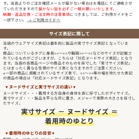
す。当店よりのご注文確認メールが届かない場合はお電話にてご連絡させ
ていただきますので
届かない旨を必ずご一報お願いいたします。
納期・返品交換・ご注文時の注意事項
につきましては、ご利用ガイドをご
一読下さい。
→ ご利用ガイドへ
サイズ表記に関して
当店のウェアサイズ表記は基本的に製品の実寸サイズ表記となっていま
す。
商品についているタグに身長○○～○○や胸囲○○～○○などのサイズが記載さ
れているものがございますが、こちらは「対応ヌードサイズ表記」となり
ます。当店の各商品ページの商品そのものを採寸した「実寸サイズ表記」
とはまったく異なる性質のサイズ表となりますのでご注意ください。
※一部の商品に掲載されているサイズ表で、○○～○○等の幅を持たせた表記
の商品の場合は「対応ヌードサイズ表記」となります。
▼ヌードサイズと実寸サイズの違い▼
ヌードサイズ・・・着用する方自身の身体を直に採寸したボディサイズ。
実寸サイズ・・・製品を平らな所に置き、メジャーで実際の大きさを採寸し
たサイズ。
実寸サイズ － ヌードサイズ ＝
着用時のゆとり
▼着用時のゆとりの目安▼