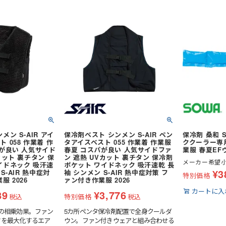
（0～20℃）
パッツ (七分
(夏用) タイツ・スパッツ (ロン
(通年) タイツ・スパッツ (七分
定冷却の合計時
グ)
丈)
へ適応しながら
策グッズ
ネッククーラー・クールバンド
体温・条件に応
パッツ (ロン
(通年) ソックス
レッグカバー
安全服
コート
サポーター
(冬用) 防寒ソックス
ブルゾン
バッグ
事用・乗車用等)
防寒コート
スラックス
防寒ウォーマー
防寒つなぎ
安全ベスト
商品
イプ
シールドヘルメット
防寒スーツ（上下セット）
ン
便利グッズ
全周つば付き
防寒サロペット
ン S-AIR アイ
保冷剤ベスト シンメン S-AIR ペン
保冷剤 桑和 
ライナー (スチロール)
し)
野球帽タイプ
 058 作業着 作
タアイスベスト 055 作業着 作業服
ククーラー専用）
パが良い 人気サイド
春夏 コスパが良い 人気サイドファ
業服 春夏E
シールド・バイザー
乗車兼用 (自転車・バイク)
カット 裏チタン 保
ン 遮熱 UVカット 裏チタン 保冷剤
メーカー希望
スニーカータイプ
イドネック 吸汗速
ポケット ワイドネック 吸汗速乾 長
ステッカー
熱中症対策ヘルメット
¥
3
S-AIR 熱中症対
袖 シンメン S-AIR 熱中症対策 フ
特別価格
タイプ
地下足袋
ールド)
保護面・ゴーグル
学童・幼児用
服 2026
ァン付き作業服 2026
カートに入
オーバーオール・サロペット
89
¥
3,776
ロング
長靴・ゴム長・レインブーツ
税込
特別価格
税込
品
保護帽収納用品
ポンチョ
紐なし (スリッポン)
の相乗効果。ファン
5カ所ペンタ保冷剤配置で全身クールダ
い墜落静止用
ハーネス型 (1丁掛け 第1種)
さを最大化するエア
ウン。ファン付きウェアと組み合わせる
レインコート
内履き)
インソール