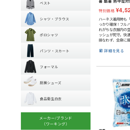
暑 酷暑 熱中症対
ベスト
カマーエプロン
¥
4,5
シャツ・ブラウ
特別価格
襟なしベスト
シャツ・ブラウス
ハーネス着用時も
丸襟ベスト
っかり確保！フル
ポロシャツ
レギュラーカラー
れがちな衣服内の空
ッシュが死守。快
ポロシャツ
ワイドカラー
損なわず、全身に風
パンツ・スカー
長袖
オープンカラー
ッシュ三層構造で
サーの一部に特殊
詳細を見る
パンツ・スカート
半袖
ボタンダウン
ハーネスで締め付
フォーマル
パンツ
ず、背中から首筋
れます。●保冷剤5
フォーマル
ップ最大5つの保冷
厨房シューズ
ジャケット
ットを装備。確保
が駆け巡り、効率
厨房シューズ
ベスト
す。●バックルでフ
食品衛生白衣
先芯あり
スカート・キュロ
整可能なバックル
スの形状に合わせ
食品衛生白衣
小物・アクセサリ
定。作業中のズレを
上衣
ープ内蔵汗のニオ
搭載。ハードな現
衛生帽子
メーカー/ブランド
ます。
子供給食衣
（ワーキング）