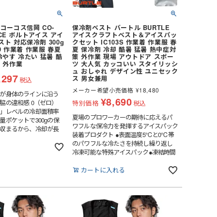
コーコス信岡 CO-
保冷剤ベスト バートル BURTLE
 ICE ボルトアイス アイ
アイスクラフトベスト＆アイスパッ
ト 対応保冷剤 300g
クセット IC103S 作業着 作業服 春
79 作業着 作業服 春夏
夏 保冷剤 冷却 酷暑 猛暑 熱中症対
冷やす 冷たい 猛暑 酷
策 外作業 現場 アウトドア スポー
 外作業
ツ 大人気 カッコいい スタイリッシ
ュ おしゃれ デザイン性 ユニセック
,297
ス 男女兼用
税込
メーカー希望小売価格
¥
18,480
が身体のラインに沿う
¥
8,690
脇の違和感 0（ゼロ）
特別価格
税込
」レベルの冷却面積率
夏場のプロワーカーの期待に応えるパ
量ポケットで300gの保
ワフルな保冷力を発揮するアイスパック
収まるから、冷却が長
装着プロダクト ●表面温度5℃と0℃帯
・空調ウェアの下に着
のパワフルな冷たさを持続し繰り返し
多様なシーンで速攻クー
る
冷凍可能な特殊アイスパック●凍結時間
の違和感を軽減: 脇の保
の早さ、保冷時間の長さ、耐久性、内
ることで身体にピッタ
容成分の安全性に優れる特殊低温保冷
カートに入れる
軽減。●最大6個の保冷
剤●フロント、背面に大型アイスパック
、背中2つの保冷剤ポケッ
を収納するミリタリールックスなベス
冷剤は「氷零」「北極」
ト●男女ユニセックスの着用に対応
別売）●パワーメッシュ素
チ性が高く身体にしっかり
冷剤の重さによる負担