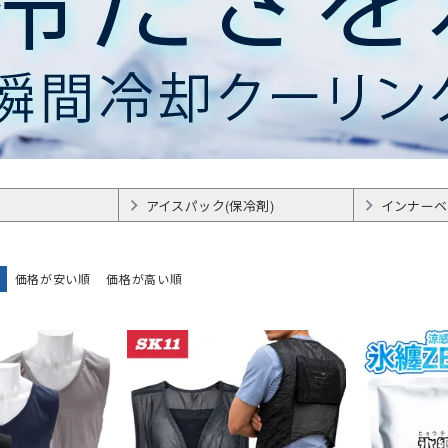
ジャージ
防寒ウォーマー
防寒
耐熱・耐火手袋
大きいサイズ
大きいサイズ
制電
作業ベルト・作業エプロン
保護帽収納用品
熱中症対策グッ
作業着
ルバンド
アイスベスト
ポロシャツ (長袖)
アームカバー
電気設備用
農業
KAZEN(カゼン)
アイスパック (保
Tシャツ (半袖)
レッグカバー
炉前・溶接作業
水産・漁業
セブンユニフォ
ジップアップシャツ (半袖)
タオル
自転車・バイク
自動車関連業
ボンユニ(ボストン商会)
ジップアップシャツ
バッグ
熱中症対策 (遮熱
品質管理用
FACEMIX(ボン
袖)
(秋冬・通年) ワークシャツ (半袖)
ベルト
通気孔なし
小ロット
アイトス（AITOZ）
(秋冬・通年) ワ
軽量
レディース・キ
桑和(SOWA)
雨だれ防止溝
ベーカリー・パン屋向け
簡単調節
和食・割烹向け
アイスパック(保冷剤)
インナーベ
価格が安い順
価格が高い順