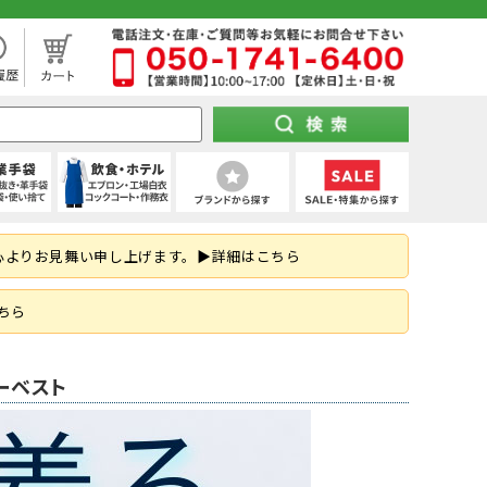
処分市（仕入れ過ぎてしまった商品を大特価セール）
袖)
下セット
スパッツ (ショート)
靴タイプ
け 第1種)
ー)
ト
空調パンツ
(秋冬・通年) デニム作業着
(夏用) タイツ・スパッツ (七分丈)
全周つば付き
地下足袋
ポンチョ
ハーネス型 (2丁掛け 第2種)
特紡軍手 (トクボー)
厨房シューズ・調理長靴・サンダル
心よりお見舞い申し上げます。▶詳細はこちら
掛け)
手
・三角巾
トレーナー
乗車兼用
紐なし（スリッポン）
レインスーツ（上下セット）
胴ベルト型 (2丁掛け)
7ゲージ軍手 (厚手)
ネクタイ・スカーフ
はお済ですか？防災用品特集！
ズ
クポジショニング)
・アクセサリー
熱中症対策ヘルメット
紳士靴
柱上用 (ワークポジショニング)
アウトドア用軍手
和帽子
ちら
(ロリップ等)
ンパー
オーダーヘルメット (名入れ印刷)
納期の早い墜落制止用器具特集
空調服
可能な墜落静止用器具特集！
ーベスト
ト
ツ
メンテナンス用品
(春夏) デニム作業着
(通年) タイツ・スパッツ (七分丈)
シールド・バイザー
JSAA規格
釣り
コーディング手袋
子供給食衣
スキ
工具差し・収納用品
る君のお得情報メディア
ツ
シールド)
使い切り手袋)
付き)
鳶服
(冬用) 上下セット
保護面・ゴーグル
耐踏抜き
耐切創手袋
衛生帽子(ショートタイプ)
防災面 (フェイスシールド)