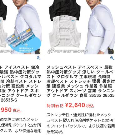
いサイズ展開: 幅広い体
ズ展開（S / F /
ルトでもサイズ調整が可
ーンで活躍: 作業着、空
着用しても目立ちにく
ンで使用できる。空調ウ
シーンにも最適。●安心
: アルミ＋発泡シートの
が、外気熱を防ぎ長時間
揮。結露も軽減。
ト アイスベスト 保冷
メッシュベスト アイスベスト 最強
 最強 熱中症対策グッ
熱中症対策グッズ 涼しい クールベ
ールベスト クロダルマ
スト クロダルマ 工事現場 長時間
間 冷却ベスト ストレ
冷却ベスト ストレッチ 猛暑 暑さ対
さ対策 建設業 メッシ
策 建設業 メッシュ 作業着 作業服
業服 アウトドア スポ
アウトドア スポーツ 営業 ランニン
ンニング クールダウン
グ クールダウン 春夏 26535 26535
 26535-S
¥
2,640
特別価格
税込
,950
税込
ストレッチ性・通気性に優れたメッシ
通気性に優れたメッシ
ュベスト 縦入れ保冷剤ポケットと2か所
れ保冷剤ポケットと2か所
のフロントバックルで、より快適な着用
クルで、より快適な着用
感を実現。