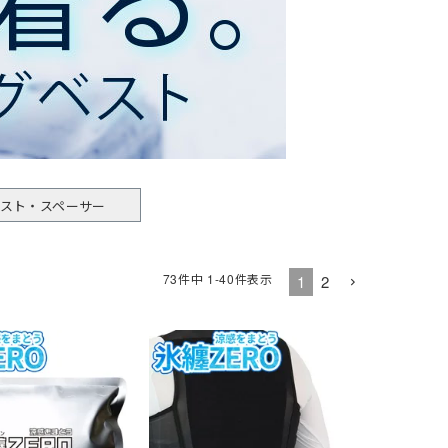
レディース
女性・子供用
低発塵・クリーンルーム用手袋
ズ
冷剤)
ーム
インナーベスト・スペーサー
Tシャツ (長袖)
ヘッドキャップ
狭所作業
食品加工業
サーヴォ(Servo)
 (長袖)
)
マックス)
(春夏) ワークシャツ (半袖)
マスク
防寒
介護・福祉業
トムス(TOMS)
ークシャツ (長袖)
ッズ用
耐熱・耐候性
CROCS(クロックス)
ホテル・旅館向け
スト・スペーサー
73
件中
1
-
40
件表示
1
2