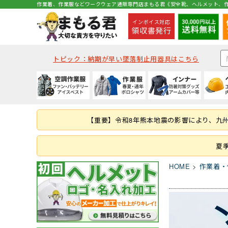
作業着、作業服などワークウェア通販専門店まもる君《安全靴、ヘルメット、作
インボイス対応
領収書発行
トピック：納期が早い墜落制止用器具はこちら
種類から探す
秋冬・通年作業服
夏用インナー
種類から探す
種類から探す
種類から探す
墜落静止用器具
軍手
コックコート・エプロン等
空調ベスト
(秋冬・通年) ジャケッ
(夏用) 半袖シャツ
クリアバイザータイプ
ハイカットタイプ
つなぎ
ハーネス型 (1丁掛け 第
ラバー軍手 (ゴム張り軍
コックコート
【重要】令和8年熊本地震の影響により、九
つなぎ・サロペット
(秋冬・通年) つなぎ
(夏用) タイツ・スパッツ
MPタイプ (つばなし)
ブーツ・半長靴・ロン
ヤッケ・かぶり
ハーネス型 (本体のみ)
化学繊維軍手
胸当てエプロン
作業服の刺繍加工
キャディー帽
ルームシューズ（室内
レインハット
胴ベルト型 (ランヤー
10ゲージ軍手 (薄手)
作務衣・ジンベイ
夏
レディース
消防・レスキュー用
Tシャツ・カットソー
HOME
作業着・
ファン・バッテリー等
春夏作業服
通年・防寒インナー
ヘルメット関連商品
特徴・機能
特徴・用途から探す
手袋
食品衛生白衣
安全保護具
ファンバッテリーセッ
(春夏) ジャケット
(通年) アンダーウェア
耳紐・あご紐
静電
登山用
革手袋
白衣(セパレート)
保護メガネ
その他 用品
(春夏) つなぎ
(通年) タイツ・スパッツ
帽章
耐油底
レジャー・アウトドア
スムス手袋 (縫製手袋)
衛生帽子(キャスケット
溶接面