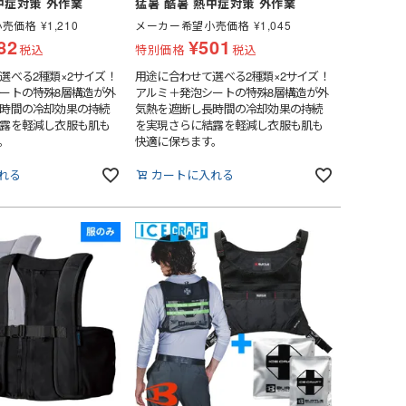
中症対策 外作業
猛暑 酷暑 熱中症対策 外作業
小売価格
¥
1,210
メーカー希望小売価格
¥
1,045
82
¥
501
税込
特別価格
税込
選べる2種類×2サイズ！
用途に合わせて選べる2種類×2サイズ！
ートの特殊8層構造が外
アルミ＋発泡シートの特殊8層構造が外
時間の冷却効果の持続
気熱を遮断し長時間の冷却効果の持続
露を軽減し衣服も肌も
を実現さらに結露を軽減し衣服も肌も
。
快適に保ちます。
れる
カートに入れる