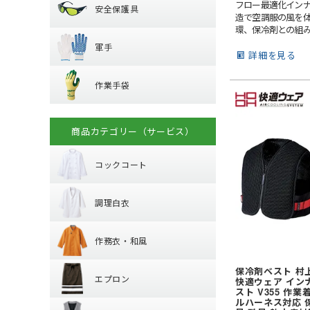
器具 (新規格対応)
フロー最適化インナ
安全保護具
レインシューズ
オーバーシューズ
造で空調服の風を
ハーネス型 (1丁掛け
軍手
環、保冷剤との組
保護メガネ
レインハット
増。
ハーネス型 (2丁掛け
軍手
安全ベスト・タス
詳細を見る
ハーネス型 (ラン
作業手袋
ラバー軍手 (ゴム張
溶接面
プ)
作業手袋
混紡軍手 (コンボー
腕章
フック・パッド等
革手袋
化学繊維軍手
マスク
背抜き手袋
柱上用 (ワークポ
滑り止めなし軍手
商品カテゴリー（サービス）
コックコート
スムス手袋 (縫製手
セーフティーブロ
10ゲージ軍手 (薄手
(安全ブロック)
使い捨て手袋 (使い
火元作業用軍手
コックコート
調理白衣
耐薬品・耐溶剤
長袖
制電
調理白衣
半袖
作務衣・和風
特殊手袋
長袖
作務衣・和風
半袖
エプロン
作務衣・ジンベイ
保冷剤ベスト 村上
エプロン
和風エプロン・前
快適ウェア イン
スト V355 作業
ベスト
胸当てエプロン
和風小物・履物・
ルハーネス対応 