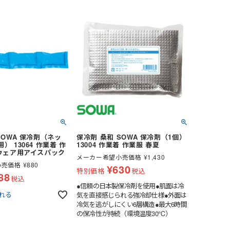
却で最も需要が高い温度帯●総冷却時間
：約6時間 強力冷却＋安
（0～20℃）：約6時間 強力冷却＋安
間※総冷却時間は、環境
定冷却の合計時間※総冷却時間は、環境
性能を発揮するため、
へ適応しながら性能を発揮するため、
じて変動します。
体温・条件に応じて変動します。
SOWA 保冷剤（ネッ
保冷剤 桑和 SOWA 保冷剤（1個）
 13064 作業着 作
13004 作業着 作業服 春夏
Fウェア用アイスパック
メーカー希望小売価格
¥
1,430
小売価格
¥
880
¥
630
特別価格
税込
88
税込
●信頼の日本製保冷剤を使用●肌面は冷
れる
気を直接感じられる強冷却仕様●外面は
冷気を逃がしにくい6層構造●最大6時間
の保冷性が持続（環境温度30℃）