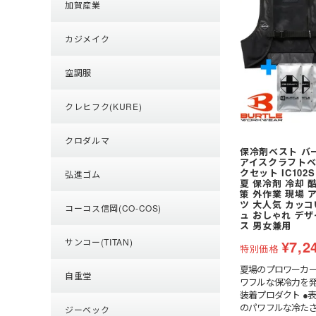
加賀産業
カジメイク
空調服
クレヒフク(KURE)
クロダルマ
保冷剤ベスト バー
アイスクラフト
クセット IC102
弘進ゴム
夏 保冷剤 冷却 
策 外作業 現場 
ツ 大人気 カッ
コーコス信岡(CO-COS)
ュ おしゃれ デ
ス 男女兼用
サンコー(TITAN)
¥
7,2
特別価格
夏場のプロワーカ
自重堂
ワフルな保冷力を
装着プロダクト ●
のパワフルな冷た
ジーベック