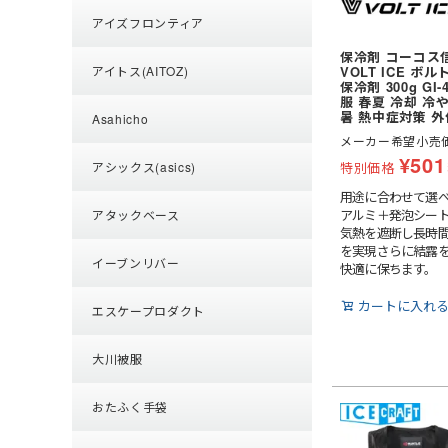
アイズフロンティア
保冷剤 コーコス信
VOLT ICE ボ
アイトス(AITOZ)
保冷剤 300g GI
服 春夏 冷却 冷
暑 熱中症対策 
Asahicho
メーカー希望小売
¥
501
特別価格
アシックス(asics)
用途に合わせて選べ
アルミ＋発泡シート
アタックベース
気熱を遮断し長時
を実現さらに結露
イーブンリバー
快適に保ちます。
カートに入れ
エスケープロダクト
大川被服
おたふく手袋