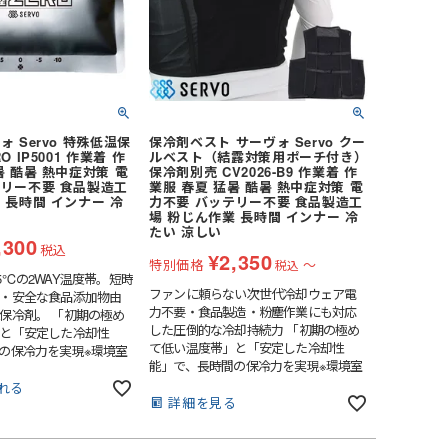
ォ Servo 特殊低温保
保冷剤ベスト サーヴォ Servo クー
O IP5001 作業着 作
ルベスト（結露対策用ポーチ付き）
暑 酷暑 熱中症対策 電
保冷剤別売 CV2026-B9 作業着 作
テリー不要 食品製造工
業服 春夏 猛暑 酷暑 熱中症対策 電
 長時間 インナー 冷
力不要 バッテリー不要 食品製造工
場 粉じん作業 長時間 インナー 冷
たい 涼しい
,300
税込
¥
2,350
特別価格
〜
税込
5℃の2WAY温度帯。短時
ファンに頼らない次世代冷却ウェア電
・安全な食品添加物由
力不要・食品製造・粉塵作業にも対応
保冷剤。 「初期の極め
した圧倒的な冷却持続力 「初期の極め
と「安定した冷却性
て低い温度帯」と「安定した冷却性
の保冷力を実現※環境室
能」で、長時間の保冷力を実現※環境室
湿度45～65%の場合●強
温度33～35℃ 湿度45～65%の場合●強
～10℃）：約2.5時間
れる
力冷却時間（0～10℃）：約2.5時間
詳細を見る
を感じる領域●安定冷却
人が強い冷たさを感じる領域●安定冷却
℃）：約3.5時間 身体冷
時間（10～20℃）：約3.5時間 身体冷
高い温度帯●総冷却時間