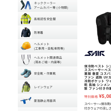
ネッククーラー
(夏用) タイツ・ス
(通年) 長袖シャツ
アームカバー等 (小物類)
丈)
高視認性安全服
【特集】熱中症対
(夏用) ソックス
(通年) タイツ・ス
高視認性安全服
アームカバー
グ)
防寒着
【特集】高視認性
ヘッドキャップ
(冬用) インナー
防寒着
シャツ
タオル
ヘルメット (工
防寒ジャンパー
パンツ
帽子・キャップ
ヘルメット
防寒ベスト
ツナギ
(工事用・自転車用等)
ヘルメット関連
クリアバイザータ
防寒パンツ
腿ポケット有ズボ
ヘルメット関連商品
前方つば付き
防寒シャツ
(耳あご紐・内装等)
安全靴・作業靴
保冷剤ベスト シンメ
耳紐・あご紐
MPタイプ (つばな
防寒インナー
ススペーサーベスト
安全靴・作業靴
業服 春夏 コス
内装 (着装体)
軽作業帽
ファン 遮熱 UV
レインウェア
ハイカットタイプ
冷剤ポケット ワ
帽章
折りたたみタイプ
乾 長袖 シンメン 
レインウェア
ローカット・短靴
防災面(フェイスシ
レディース
策 ファン付き作業
保護メガネ
墜落静止用器具
つなぎ
¥
5,0
ブーツ・半長靴・
特別価格
クリーンルーム用
墜落静止用器具
パンツ・ズボン
サンダル
スペーサー×保冷剤
安全保護具
熱中症対策グッズ
【特集】納期が早
付きウェアの涼し
ヤッケ・かぶり
ルームシューズ (室