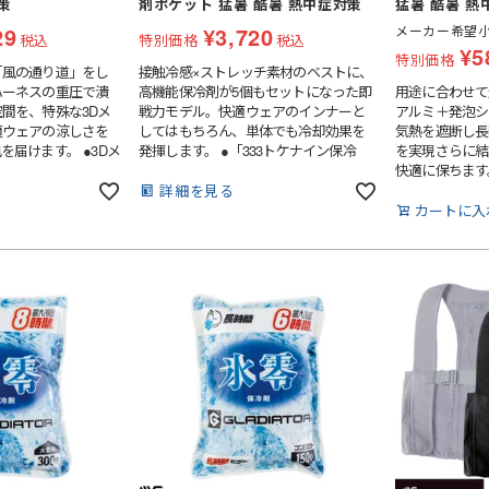
策
剤ポケット 猛暑 酷暑 熱中症対策
猛暑 酷暑 熱
厨房・調理エプロン
29
¥
3,720
メーカー希望
ス
税込
特別価格
税込
襟付きベスト
¥
5
特別価格
「風の通り道」をし
接触冷感×ストレッチ素材のベストに、
カマーベスト
ハーネスの重圧で潰
高機能保冷剤が5個もセットになった即
用途に合わせて
スタンドカラー
間を、特殊な3Dメ
戦力モデル。快適ウェアのインナーと
アルミ＋発泡シ
適ウェアの涼しさを
してはもちろん、単体でも冷却効果を
気熱を遮断し長
ウイングカラー
を届けます。 ●3Dメ
発揮します。 ●「333トケナイン保冷
を実現さらに結
ト
七分袖
クレリックカラー
「風路」を死守スペー
剤」５個標準装備長時間冷たさが持続
快適に保ちます
な三層構造を採用。
する高機能保冷剤が最初から5個付属。
詳細を見る
その他襟型
けても内部空間が潰れ
専用ポケットにフルセットすることで、
カートに入
スカート・キュロット
までスムーズに風が流
背中と脇を効率よく、強力に冷却しま
個収納で冷却効率ア
す。●ひんやり快適「接触冷感×吸汗速
剤を収納できるポケ
乾」肌に触れた瞬間に冷たさを感じる
タキシード
された空気層を冷気
素材を採用。吸汗速乾機能で汗のベタ
よく身体を冷却しま
つきを抑え、さらりと快適な着心地が
パンツ
ィット感調整可能調
持続します。●動きを妨げない「フリー
先芯なし
ット
ワンピース・チュニック
付きで、体型やハーネ
ストレッチ」身体の動きに合わせて柔
て最適な位置で固
軟に伸縮。激しく動く現場でも突っ張
ー
防ぎます。●消臭テ
らず、インナーとして着用してもごわつ
パンツ
イを抑える消臭機能を
きません。●消臭テープでニオイ対策も
場での清潔感を保ち
万全汗のニオイを抑える消臭テープを内
オーバーオール
蔵。毎日ハードに使うワークウェアと
して、清潔感もしっかりキープします。
その他衛生用品