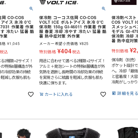
岡 CO-COS
保冷剤 コーコス信岡 CO-COS
保冷剤ベスト 
ルトアイス 氷冷 0℃
VOLT ICE ボルトアイス 氷冷 0℃
COS VOLT
-47031 作業着 作業
保冷剤 150g GI-46011 作業着 作業
スメッシュベス
やす 冷たい 猛暑 酷
服 春夏 冷却 冷やす 冷たい 猛暑 酷
モデル GI-4
外作業
暑 熱中症対策 外作業
保冷剤 冷却 
暑 熱中症対策
価格
¥
1,045
メーカー希望小売価格
¥
825
¥
2
¥
404
特別価格
税込
特別価格
税込
保冷剤（別売）
る2種類×2サイズ！
用途に合わせて選べる2種類×2サイズ！
ポケット設計で
の特殊8層構造が外
アルミ＋発泡シートの特殊8層構造が外
へ。冷却「最強
間の冷却効果の持続
気熱を遮断し長時間の冷却効果の持続
と密着度！大容
を軽減し衣服も肌も
を実現さらに結露を軽減し衣服も肌も
冷剤がしっかり
快適に保ちます。
く続く。作業服
ても目立たず、
詳細を見
る
カートに入れる
ルダウン。 ●脇
冷剤を縦に入れ
リ沿い違和感が
剤収納: 脇4つ
ト付き。 ※保
300gに対応（
材: ストレッ
フィットし、保