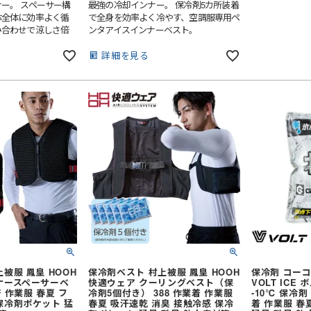
ー。 スペーサー構
最強の冷却インナー。 保冷剤5カ所装着
レインスーツ（上下セット）
紳士靴
体全体に効率よく循
で全身を効率よく冷やす、空調服専用ペ
 第2種)
ハーネス型 (2丁掛け 第1種)
み合わせで涼しさ倍
ンタアイスインナーベスト。
レーザー保護メガネ
上着・ジャケット
 第2種)
ハーネス型 (本体のみ)
キ
工具差し・収納用品
詳細を見る
ヤード・ロー
胴ベルト型
り軍手)
純綿軍手
胸章・ワッペン
)
特紡軍手 (トクボー)
防災面 (フェイスシールド)
付属品
傾斜面用 (ワークポジショニン
人造皮革手袋 (合皮)
滑り止め軍手 (ビニボツ)
グ)
作業ベルト・作業エプロン
コーディング手袋
ジショニング)
消防・レスキュー用
7ゲージ軍手 (厚手)
袋)
ゴム手袋・ビニール手袋
ック
)
親綱・関連用品 (ロリップ等)
13ゲージ軍手 (薄手)
切り手袋)
耐切創手袋
アウトドア用軍手
耐熱・耐火手袋
七分袖
低発塵・クリーンルーム用手袋
七分袖
（上衣）
和風・鯉口シャツ
被服 鳳皇 HOOH
保冷剤ベスト 村上被服 鳳皇 HOOH
保冷剤 コーコ
掛
和風パンツ・スカート（下衣）
ナースペーサーベ
快適ウェア クーリングベスト（保
VOLT ICE
着 作業服 春夏 フ
冷剤5個付き） 388 作業着 作業服
-10℃ 保冷剤 3
サロンエプロン
アクセサリー
保冷剤ポケット 猛
春夏 吸汗速乾 消臭 接触冷感 保冷
着 作業服 春