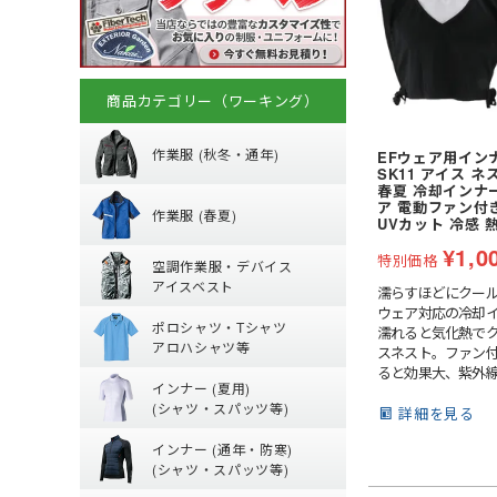
商品カテゴリー（ワーキング）
秋冬・通年作業
作業服 (秋冬・通年)
EFウェア用イン
SK11 アイス ネ
春夏作業着
(秋冬・通年) ジャ
春夏 冷却インナー
ア 電動ファン付
作業服 (春夏)
UVカット 冷感 
(秋冬・通年) 上下
空調作業服服 (
【特集】春夏作業
¥
1,0
特別価格
空調作業服・デバイス
(秋冬・通年) つな
(春夏) パンツ・ス
アイスベスト
濡らすほどにクー
防寒ウェア
ポロシャツ・Tシ
空調ベスト
(春夏) デニム作業
ウェア対応の冷却イ
ポロシャツ・Tシャツ
トレーナー
濡れると気化熱で
空調ブルゾン (長袖
鳶服
アロハシャツ等
スネスト。ファン
夏用インナー
ポロシャツ (半袖)
つなぎ・サロペッ
ると効果大、紫外線
ジャージ
インナー (夏用)
ド紐でフィット調
Tシャツ (半袖)
ファンバッテリー
(シャツ・スパッツ等)
詳細を見る
通年・防寒イン
【特集】夏用イン
アロハシャツ
バッテリー
インナー (通年・防寒)
(夏用) 長袖シャツ
ジップアップシャツ 
ペルチェベスト・
(シャツ・スパッツ等)
ネッククーラー・
(通年) アンダーウ
(春夏) ワークシャツ
水冷服