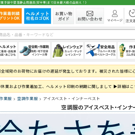
業手袋や墜落静止用器具(安全帯)まで日本最大級の品揃え！》
在庫
ト
1種)
手)
空調ブルゾン (半袖)
(秋冬・通年) パンツ・スラックス
(夏用) 長袖シャツ
シールドヘルメット
スニーカータイプ
オーバーオール・サロペット
ハーネス型 (1丁掛け 第2種)
純綿軍手
シャツ・ブラウス
空調ブルゾン (長
(秋冬・通年) 上
(夏用) タイツ・
前方つば付き
ローカット・短
パンツ・ズボン
ハーネス型 (2丁掛
混紡軍手 (コンボ
パンツ・スカー
州全域宛のお荷物にお届けの遅延が発生しております。被災された皆様に
 (ロング)
グ
フルハーネス対応
(秋冬・通年) サロペット
(夏用) ソックス
野球帽タイプ
長靴・ゴム長・レインブーツ
レインコート
ハーネス型 (ランヤード・ロープ)
滑り止め軍手 (ビニボツ)
サロンエプロン
大きいサイズ
防寒ウェア
軽作業帽
サンダル
レインシューズ
胴ベルト型 (1丁
滑り止めなし軍
帽子・キャップ
準備
履き）
ド・ロープ類)
折りたたみタイプ
インソール
上着・ジャケット
フック・パッド等付属品
13ゲージ軍手 (薄手)
和風エプロン・前掛
紙帽子
オーバーシュー
傾斜面用 (ワー
火元作業用軍手
和風小物・履物
季休業および作業着加工、ヘルメット印刷の納期に関しまして ▶詳細はこ
学童・幼児用
セーフティーブロック
スウェット・パーカー・トレーナー
大きいサイズ
親綱・関連用品 
ブルゾン・ジャ
作業服
空調作業服
アイスベスト・インナーベスト
(安全ブロック)
即納
空調服のアイスベスト・インナ
ト
ファン
(春夏) パンツ・スラックス
(通年) 半袖シャツ
ライナー (スチロール)
幅広タイプ(4E)
通学、通勤、自転車
人造皮革手袋 (合皮)
パンツ
バッテリー
(春夏) 上下セッ
(通年) 長袖シャ
内装 (着装体)
JIS規格
現場作業・農業
背抜き手袋
オーバーオール
レーザー保護メガネ
安全ベスト・タ
まも
 (ロング)
型)
(春夏) サロペット
(通年) ソックス
ステッカー
耐滑性
レディース・キッズ
ゴム手袋・ビニール手袋
衛生帽子(キャップタイプ)
高視認性安全服
(通年) 長袖シャ
防災面 (フェイス
耐熱性
使い捨て手袋 (
衛生帽子(ケープ
胸章・ワッペン
腕章
保護メガネ