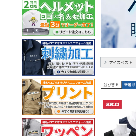
ガーデンウェア
(冬用) 防寒ソックス
軽量
耐薬品・耐溶剤
ヘアネット
マスク
クリーンルーム用品
特殊手袋
アイスベスト・水冷服
ポロシャツ・Tシャツ等
小物
特徴・機能
特徴・用途から探す
メーカー・おすすめ業種か
ペルチェベスト・冷却
ポロシャツ (半袖)
ネッククーラー・クー
工事用・建設土木用
園芸・造園業
住商モンブラン
ら探す
水冷服
アロハシャツ
サポーター
防災用・消防用
運輸・物流業
チトセ(arbe)
(春夏) ワークシャツ (長
帽子・キャップ
通気孔あり
接客サービス業
Lee
薬品対応
ウェイター向け
アイスベスト
並び替え
新着順