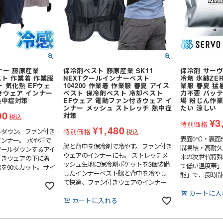
着
ナー 藤原産業
保冷剤ベスト 藤原産業 SK11
保冷剤 サーヴ
スト 作業着 作業服
NEXTクールインナーベスト
冷剤 氷纏ZER
ケット
(秋冬・通年) パンツ・スラック
 気化熱 EFウェ
104200 作業着 作業服 春夏 アイス
業服 春夏 猛
きウェア インナー
ベスト 保冷剤ベスト 冷却ベスト
力不要 バッ
ス
熱中症対策
EFウェア 電動ファン付きウェア イ
場 粉じん作業
セット
(秋冬・通年) デニム作業着
ンナー メッシュ ストレッチ 熱中症
たい 涼しい
ファン・バッテリー)・アイスベスト
服
(春夏) ジャケット
00
対策
税込
¥
3
ぎ
(秋冬・通年) サロペット
特別価格
ラックス
(春夏) 上下セット
¥
1,480
ルダウン。ファン付き
特別価格
税込
電熱ウェア
ャツ・アロハシャツ等
表面0℃・裏面
空調ブルゾン (半袖)
着
(春夏) つなぎ・サロペット
ンナー。 水や汗で
脇と背中を保冷剤で冷やす。ファン付き
間凍結・高耐久
クールダウンするアイ
)
空調パンツ
ガーデンウェア
ウェアのインナーにも。 ストレッチメ
来の次世代特殊
付きウェアの下に着
ッシュ生地に保冷剤ポケットを3個装備
て低い温度帯」
ポロシャツ (長袖)
ト
フルハーネス対応
を90%カット。サイ
レディース
したインナーベスト脇と背中を冷やし
能」で、長時間
整可能。
Tシャツ (長袖)
セット
ファン
て快適、ファン付きウェアのインナー
温度33～35℃ 
ナー
にも最適です。
力冷却時間（0
カートに入
ナー
(夏用) 半袖シャツ
ジップアップシャツ (半袖)
メンテナンス用品
カートに入れる
人が強い冷たさ
(夏用) タイツ・スパッツ (ショー
(長袖)
(春夏) ワークシャツ (半袖)
冷却作業着
アイスベスト
時間（10～20
ト)
アームカバー等 (小物類)
却で最も需要が
ェア
(通年) 半袖シャツ
 (長袖)