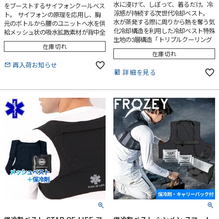
水に浸けて、しぼって、着るだけ。冷
をブーストするサイフォンクールベス
涼感が持続する次世代冷却ベスト。
ト。 サイフォンの原理を応用し、胸
水が蒸発する際に周りから熱を奪う気
元のボトルから腰のユニットへ水を供
化冷却構造を利用した冷却ベスト特殊
給メッシュ状の吸水拡散素材が背中全
生地の3層構造「トリプルクーリング
体に水を浸透させ、気化熱で冷却する
在庫切れ
テクノロジー」で周囲温度より6～
バッテリー不要のクールベスト空調服
在庫切れ
10℃低い冷感が2～3時間持続通気性
と組み合わせるとさらに冷却効果がア
再入荷お知らせ
が高くべとつかず、洗濯機で洗えるの
ップし、汗をかきにくい方にもおすす
詳細を見る
も特長EFウェア（ファン付きウェ
め
ア）のインナーにも最適