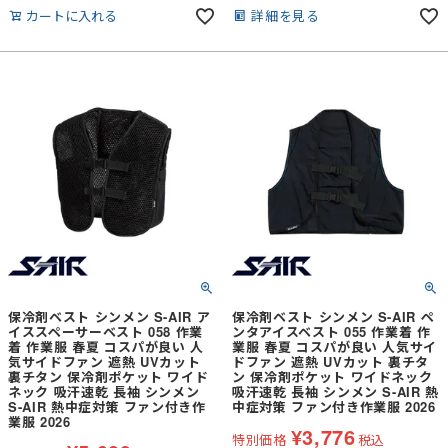
強力冷却時間（0～10℃）：約2.5時
カートに入れる
詳細を見る
間 人が強い冷たさを感じる領域●安
定冷却時間（10～20℃）：約3.5時
間 身体冷却で最も需要が高い温度帯
●総冷却時間（0～20℃）：約6時間
強力冷却＋安定冷却の合計時間※総冷
却時間は、環境へ適応しながら性能を
発揮するため、体温・条件に応じて変
動します。
保冷剤ベスト シンメン S-AIR ア
保冷剤ベスト シンメン S-AIR ペ
イススペーサーベスト 058 作業
ンタアイスベスト 055 作業着 作
着 作業服 春夏 コスパが良い 人
業服 春夏 コスパが良い 人気サイ
気サイドファン 遮熱 UVカット
ドファン 遮熱 UVカット 裏チタ
裏チタン 保冷剤ポケット ワイド
ン 保冷剤ポケット ワイドネック
ネック 吸汗速乾 長袖 シンメン
吸汗速乾 長袖 シンメン S-AIR 熱
S-AIR 熱中症対策 ファン付き作
中症対策 ファン付き作業服 2026
業服 2026
¥
3,776
特別価格
税込