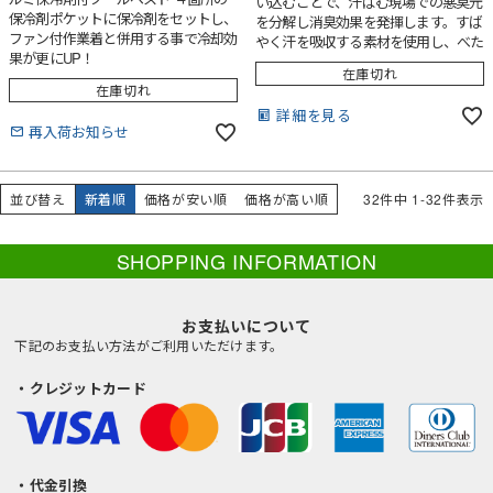
い込むことで、汗ばむ現場での悪臭元
保冷剤ポケットに保冷剤をセットし、
を分解し消臭効果を発揮します。すば
ファン付作業着と併用する事で冷却効
やく汗を吸収する素材を使用し、べた
果が更にUP！
つきを防いでサラサラの気持ち良い肌
在庫切れ
触りで衣服内を快適に保ちます。柔軟
在庫切れ
な伸縮素材を使用し、作業中の体への
詳細を見る
負荷軽減や疲労回復をサポートするコ
再入荷お知らせ
ンプレッションインナーです。※保冷
剤は別売りです。
並び替え
新着順
価格が安い順
価格が高い順
32
件中
1
-
32
件表示
SHOPPING INFORMATION
お支払いについて
下記のお支払い方法がご利用いただけます。
・クレジットカード
・代金引換