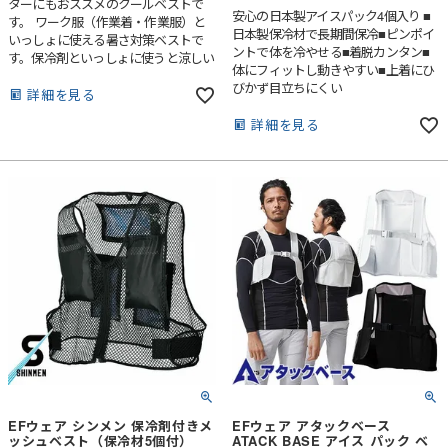
ターにもおススメのクールベストで
安心の日本製アイスパック4個入り ■
す。 ワーク服（作業着・作業服）と
日本製保冷材で長期間保冷■ピンポイ
いっしょに使える暑さ対策ベストで
ントで体を冷やせる■着脱カンタン■
す。保冷剤といっしょに使うと涼しい
体にフィットし動きやすい■上着にひ
です！現場の仕事着としてももちろん
びかず目立ちにくい
おすすめですが、ガーデニングや農作
詳細を見る
業、草刈りやDIYでの庭仕事などにも
詳細を見る
ピッタリです。父の日のプレゼントと
しても最適でしょう。
EFウェア シンメン 保冷剤付きメ
EFウェア アタックベース
ッシュベスト（保冷材5個付）
ATACK BASE アイス パック ベ