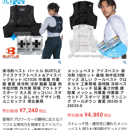
「北極」300gに対応（別売）●パワー
用に対応
メッシュ素材: ストレッチ性が高く身
体にしっかりフィットし、保冷剤の重
さによる負担も軽減。●幅広いサイズ
展開: 幅広い体型に対応する3サイズ展
開（S / F / 3XL）。前ベルトでもサイ
ズ調整が可能。●多様なシーンで活躍:
作業着、空調ウェアの下に着用しても
目立ちにくく、多様なシーンで使用で
きる。空調ウェアが使えないシーンに
も最適。●安心の日本製保冷剤: アル
ミ＋発泡シートの特殊な8層構造が、
外気熱を防ぎ長時間の冷却効果を発
揮。結露も軽減。
保冷剤ベスト バートル BURTLE
メッシュベスト アイスベスト 保
アイスクラフトベスト＆アイスパ
冷剤 3個セット 最強 熱中症対策
ックセット IC102S 作業着 作業
グッズ 涼しい クールベスト クロ
服 春夏 保冷剤 冷却 酷暑 猛暑 熱
ダルマ 工事現場 長時間 冷却ベス
中症対策 外作業 現場 アウトドア
ト ストレッチ 猛暑 暑さ対策 建
スポーツ 大人気 カッコいい スタ
設業 メッシュ 作業着 作業服 ア
イリッシュ おしゃれ デザイン性
ウトドア スポーツ 営業 ランニン
ユニセックス 男女兼用
グ クールダウン 春夏 26535-S
26535-S
¥
7,240
特別価格
税込
¥
4,950
特別価格
税込
夏場のプロワーカーの期待に応えるパ
ストレッチ性・通気性に優れたメッシ
ワフルな保冷力を発揮するアイスパッ
ュベスト 縦入れ保冷剤ポケットと2か
ク装着プロダクト ●表面温度5℃と