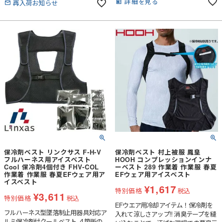
詳細を見る
再入荷お知らせ
保冷剤ベスト リンクサス F-H-V
保冷剤ベスト 村上被服 鳳皇
フルハーネス用アイスベスト
HOOH コンプレッションインナ
Cool 保冷剤4個付き FHV-COL
ーベスト 289 作業着 作業服 春夏
作業着 作業服 春夏EFウェア用ア
EFウェア用アイスベスト
イスベスト
¥
1,617
特別価格
税込
¥
3,611
特別価格
税込
EFウエア用冷却アイテム！保冷剤を
フルハーネス型墜落制止用器具対応ア
入れて涼しさアップ!! 消臭テープを縫
ルミ保冷剤付クールベスト ４箇所の