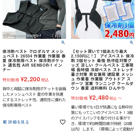
保冷剤ベスト クロダルマ メッシ
【セット買いで1個あたり最大
ュベスト 26534 作業着 作業服 春
2,150円に！】 アイスベスト 保冷
夏 保冷剤用ベスト 保冷剤ポケッ
剤 3個セット 最強 熱中症対策グ
ト 通気性 AIR SENSOR-1 イン
ッズ 涼しい クールベスト 工事現
ナー
場 長時間 冷却ベスト ストレッチ
暑さ対策 男女兼用 建設業 メッシ
¥
2,200
ュ 作業着 作業服 アウトドア ス
特別価格
税込
ポーツ 営業 ランニング クールダ
ウン 春夏 送料無料 ひんやり
背中と両脇に保冷剤用ポケットを装備
したメッシュベスト 夏の作業を快適
¥
2,480
特別価格
〜
税込
にするストレッチ性、通気性に優れた
保冷剤専用ベスト
暑い環境でも1日が快適になる熱中対
策にもってこいのアイスベスト！ 3個
のアイスパックを取り付ける事がで
詳細を見る
き、環境で約3時間効果が持続（20度
以内）します。（環境によって変動が
あります）長持ちの秘訣は専用アルミ