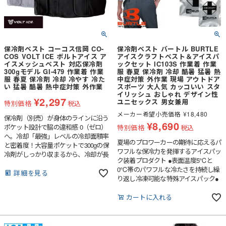
ープでニオイ対策も万全汗のニオイを
現場での清潔感を保ちます。
抑える消臭テープを内蔵。毎日ハード
に使うワークウェアとして、清潔感も
しっかりキープします。
保冷剤ベスト コーコス信岡 CO-
保冷剤ベスト バートル BURTLE
COS VOLT ICE ボルトアイス ア
アイスクラフトベスト＆アイスパ
イスメッシュベスト 対応保冷剤
ックセット IC103S 作業着 作業
300gモデル GI-479 作業着 作業
服 春夏 保冷剤 冷却 酷暑 猛暑 熱
服 春夏 保冷剤 冷却 冷やす 冷た
中症対策 外作業 現場 アウトドア
い 猛暑 酷暑 熱中症対策 外作業
スポーツ 大人気 カッコいい スタ
イリッシュ おしゃれ デザイン性
¥
2,297
ユニセックス 男女兼用
特別価格
税込
メーカー希望小売価格
¥
18,480
保冷剤（別売）が身体のラインに沿う
¥
8,690
ポケット設計で脇の違和感 0（ゼロ）
特別価格
税込
へ。冷却「最強」レベルの冷却面積率
夏場のプロワーカーの期待に応えるパ
と密着度！大容量ポケットで300gの保
ワフルな保冷力を発揮するアイスパッ
冷剤がしっかり収まるから、冷却が長
ク装着プロダクト ●表面温度5℃と
く続く。作業服・空調ウェアの下に着
0℃帯のパワフルな冷たさを持続し繰
ても目立たず、多様なシーンで速攻ク
詳細を見る
り返し冷凍可能な特殊アイスパック●
ールダウン。 ●脇の違和感を軽減: 脇
凍結時間の早さ、保冷時間の長さ、耐
の保冷剤を縦に入れることで身体にピ
久性、内容成分の安全性に優れる特殊
カートに入れる
ッタリ沿い違和感が軽減。●最大6個
低温保冷剤●フロント、背面に大型ア
の保冷剤収納: 脇4つ、背中2つの保冷
イスパックを収納するミリタリールッ
剤ポケット付き。 ※保冷剤は「氷零」
クスなベスト●男女ユニセックスの着