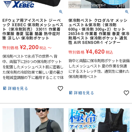
EFウェア用アイスベスト ジーベ
保冷剤ベスト クロダルマ メッシ
ック XEBEC 保冷剤メッシュベス
ュベスト＆保冷剤（保冷剤
ト（保冷剤別売） 33011 作業着
600g・保冷剤 300g×2）セット
作業服 春夏 猛暑 酷暑 熱中症対
26534-S 作業着 作業服 春夏 保冷
策 涼しい 保冷剤ポケット
剤用ベスト 保冷剤ポケット 通気
性 AIR SENSOR-1 インナー
¥
2,200
特別価格
〜
税込
¥
4,620
特別価格
税込
保冷剤ベストで氷点下の世界へ 背
背中と両脇に保冷剤用ポケットを装備
中、両脇下に計3つの保冷剤ポケット
したメッシュベスト 夏の作業を快適
を配置したメッシュベスト肌に密着し
にするストレッチ性、通気性に優れた
た保冷剤の冷却効果で厳しい夏の暑さ
保冷剤専用ベスト
を軽減空調服の下に着用することで体
感温度をさらに下げます。●フリーと
キングの2サイズ展開●前中央の調整
詳細を見る
詳細を見る
ベルトで様々な体型に合わせて着用可
能●通気性の良いメッシュ素材