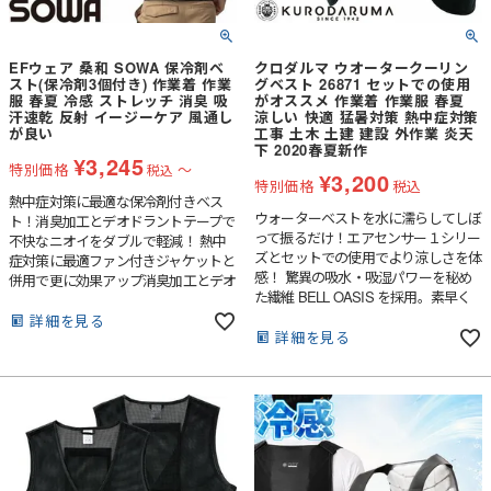
EFウェア 桑和 SOWA 保冷剤ベ
クロダルマ ウオータークーリン
スト(保冷剤3個付き) 作業着 作業
グベスト 26871 セットでの使用
服 春夏 冷感 ストレッチ 消臭 吸
がオススメ 作業着 作業服 春夏
汗速乾 反射 イージーケア 風通し
涼しい 快適 猛暑対策 熱中症対策
が良い
工事 土木 土建 建設 外作業 炎天
下 2020春夏新作
¥
3,245
特別価格
〜
税込
¥
3,200
特別価格
税込
熱中症対策に最適な保冷剤付きベス
ウォーターベストを水に濡らしてしぼ
ト！消臭加工とデオドラントテープで
って振るだけ！エアセンサー１シリー
不快なニオイをダブルで軽減！ 熱中
ズとセットでの使用でより涼しさを体
症対策に最適ファン付きジャケットと
感！ 驚異の吸水・吸湿パワーを秘め
併用で更に効果アップ消臭加工とデオ
た繊維 BELL OASIS を採用。素早く
ドラントテープで不快なニオイをダブ
吸水し圧力を加えても容易に水分を逃
ルで軽減余ったベルトを収納できるル
詳細を見る
しません。独自技術により開発された
詳細を見る
ープ付き2 ヶ所の調整アジャスターで
3種類の糸が気化熱を効率的に発生。
フィット感がアップ保冷剤3 個付き
水に浸して絞るだけで瞬間的に冷却し
（日本製）
ます。抗菌仕様だから衛生的で水を使
用したアイテムで気になる不快な匂い
を軽減します。