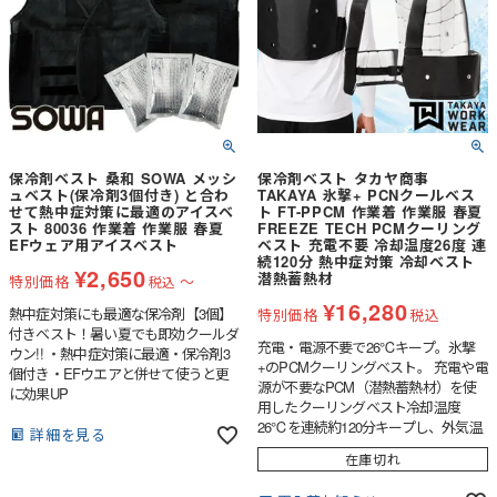
保冷剤ベスト 桑和 SOWA メッシ
保冷剤ベスト タカヤ商事
ュベスト(保冷剤3個付き) と合わ
TAKAYA 氷撃+ PCNクールベス
せて熱中症対策に最適のアイスベ
ト FT-PPCM 作業着 作業服 春夏
スト 80036 作業着 作業服 春夏
FREEZE TECH PCMクーリング
EFウェア用アイスベスト
ベスト 充電不要 冷却温度26度 連
続120分 熱中症対策 冷却ベスト
¥
2,650
潜熱蓄熱材
特別価格
〜
税込
¥
16,280
熱中症対策にも最適な保冷剤【3個】
特別価格
税込
付きベスト！暑い夏でも即効クールダ
充電・電源不要で26℃キープ。氷撃
ウン!! ・熱中症対策に最適・保冷剤3
+のPCMクーリングベスト。 充電や電
個付き・EFウエアと併せて使うと更
源が不要なPCM（潜熱蓄熱材）を使
に効果UP
用したクーリングベスト冷却温度
26℃を連続約120分キープし、外気温
詳細を見る
に左右されず涼しさが持続ファン付き
在庫切れ
作業服が使用できない環境（塗装業・
内装業・工場、食品工場、沼地などの