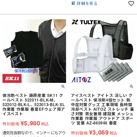
フィルムコーティング！長時間冷たさ
詳細を見る
が持続。（長時間持続する分、冷凍庫
の環境によっては凍るのに時間がかか
る場合がございます。一個ずつ平置き
で冷凍する事をお勧めしております）
保冷剤ベスト 藤原産業 SK11 ク
アイスベスト アイトス 涼しい ク
ールベスト 522011-BLK-M、
ールベスト 保冷剤4個セット 熱
522012-BLK-L、522013-BLK-XL
中症対策グッズ 工事現場 長時間
作業着 作業服 春夏EFウェア用ア
冷却ベスト AITOZ ストレッチ 暑
イスベスト
さ対策 男女兼用 建設業 メッシュ
作業着 作業服 アウトドア スポー
¥
5,980
ツ 営業 AZ-865948 春夏
特別価格
税込
¥
3,069
通気性抜群なので、インナーにもアウ
特別価格
税込