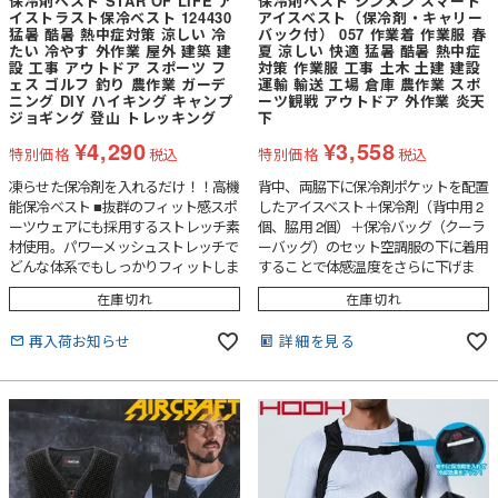
保冷剤ベスト STAR OF LIFE ア
保冷剤ベスト シンメン スマート
イストラスト保冷ベスト 124430
アイスベスト（保冷剤・キャリー
猛暑 酷暑 熱中症対策 涼しい 冷
バック付） 057 作業着 作業服 春
たい 冷やす 外作業 屋外 建築 建
夏 涼しい 快適 猛暑 酷暑 熱中症
設 工事 アウトドア スポーツ フ
対策 作業服 工事 土木 土建 建設
ェス ゴルフ 釣り 農作業 ガーデ
運輸 輸送 工場 倉庫 農作業 スポ
ニング DIY ハイキング キャンプ
ーツ観戦 アウトドア 外作業 炎天
ジョギング 登山 トレッキング
下
¥
4,290
¥
3,558
特別価格
税込
特別価格
税込
凍らせた保冷剤を入れるだけ！！高機
背中、両脇下に保冷剤ポケットを配置
能保冷ベスト ■抜群のフィット感スポ
したアイスベスト＋保冷剤（背中用 2
ーツウェアにも採用するストレッチ素
個、脇用 2個）＋保冷バッグ（クーラ
材使用。パワーメッシュストレッチで
ーバッグ）のセット空調服の下に着用
どんな体系でもしっかりフィットしま
することで体感温度をさらに下げま
す。■速乾素材だから汗をかいてもサ
す。
在庫切れ
在庫切れ
ラリ通気性、速乾性に優れたメッシュ
素材だから熱がこもりにくく汗をかい
再入荷お知らせ
詳細を見る
てもすぐに乾きます。■スーツの下に
仕込む「冷」ジャケットなどの下に着
ていても目立ちにくい。薄手のメッシ
ュ素材＆シンプルなデザインです。畳
めばコンパクトになるので使用後の持
ち帰りも楽々です。■夏も冬も使える
保冷剤用ポケットは大きく開くので、
夏は保冷剤、冬はカイロを入れること