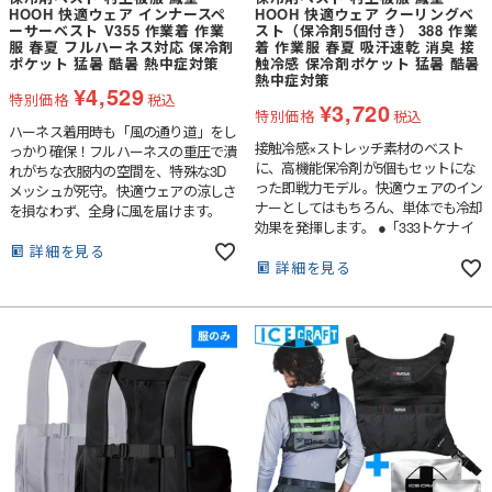
HOOH 快適ウェア インナースペ
HOOH 快適ウェア クーリングベ
ーサーベスト V355 作業着 作業
スト（保冷剤5個付き） 388 作業
服 春夏 フルハーネス対応 保冷剤
着 作業服 春夏 吸汗速乾 消臭 接
ポケット 猛暑 酷暑 熱中症対策
触冷感 保冷剤ポケット 猛暑 酷暑
熱中症対策
¥
4,529
特別価格
税込
¥
3,720
特別価格
税込
ハーネス着用時も「風の通り道」をし
接触冷感×ストレッチ素材のベスト
っかり確保！フルハーネスの重圧で潰
に、高機能保冷剤が5個もセットにな
れがちな衣服内の空間を、特殊な3D
った即戦力モデル。快適ウェアのイン
メッシュが死守。快適ウェアの涼しさ
ナーとしてはもちろん、単体でも冷却
を損なわず、全身に風を届けます。
効果を発揮します。 ●「333トケナイ
●3Dメッシュ三層構造で「風路」を死
ン保冷剤」５個標準装備長時間冷たさ
守スペーサーの一部に特殊な三層構造
詳細を見る
が持続する高機能保冷剤が最初から5
詳細を見る
を採用。ハーネスで締め付けても内部
個付属。専用ポケットにフルセットす
空間が潰れず、背中から首筋までスム
ることで、背中と脇を効率よく、強力
ーズに風が流れます。●保冷剤5個収納
に冷却します。●ひんやり快適「接触
で冷却効率アップ最大5つの保冷剤を
冷感×吸汗速乾」肌に触れた瞬間に冷
収納できるポケットを装備。確保され
たさを感じる素材を採用。吸汗速乾機
た空気層を冷気が駆け巡り、効率よく
能で汗のベタつきを抑え、さらりと快
身体を冷却します。●バックルでフィ
適な着心地が持続します。●動きを妨
ット感調整可能調整可能なバックル付
げない「フリーストレッチ」身体の動
きで、体型やハーネスの形状に合わせ
きに合わせて柔軟に伸縮。激しく動く
て最適な位置で固定。作業中のズレを
現場でも突っ張らず、インナーとして
防ぎます。●消臭テープ内蔵汗のニオ
着用してもごわつきません。●消臭テ
イを抑える消臭機能を搭載。ハードな