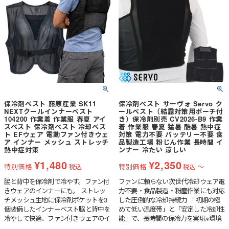
保冷剤ベスト 藤原産業 SK11
保冷剤ベスト サーヴォ Servo ク
NEXTクールインナーベスト
ールベスト（結露対策用ポーチ付
104200 作業着 作業服 春夏 アイ
き）保冷剤別売 CV2026-B9 作業
スベスト 保冷剤ベスト 冷却ベス
着 作業服 春夏 猛暑 酷暑 熱中症
ト EFウェア 電動ファン付きウェ
対策 電力不要 バッテリー不要 食
ア インナー メッシュ ストレッチ
品製造工場 粉じん作業 長時間 イ
熱中症対策
ンナー 冷たい 涼しい
¥
1,480
¥
2,350
特別価格
税込
特別価格
〜
税込
脇と背中を保冷剤で冷やす。ファン付
ファンに頼らない次世代冷却ウェア電
きウェアのインナーにも。 ストレッ
力不要・食品製造・粉塵作業にも対応
チメッシュ生地に保冷剤ポケットを3
した圧倒的な冷却持続力 「初期の極
個装備したインナーベスト脇と背中を
めて低い温度帯」と「安定した冷却性
冷やして快適、ファン付きウェアのイ
能」で、長時間の保冷力を実現※環境
ンナーにも最適です。
室温度33～35℃ 湿度45～65%の場合●