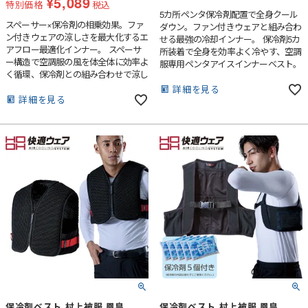
¥
5,089
特別価格
税込
5カ所ペンタ保冷剤配置で全身クール
スペーサー×保冷剤の相乗効果。ファ
ダウン。ファン付きウェアと組み合わ
ン付きウェアの涼しさを最大化するエ
せる最強の冷却インナー。 保冷剤5カ
アフロー最適化インナー。 スペーサ
所装着で全身を効率よく冷やす、空調
ー構造で空調服の風を体全体に効率よ
服専用ペンタアイスインナーベスト。
く循環、保冷剤との組み合わせで涼し
さ倍増。
詳細を見る
詳細を見る
保冷剤ベスト 村上被服 鳳皇
保冷剤ベスト 村上被服 鳳皇