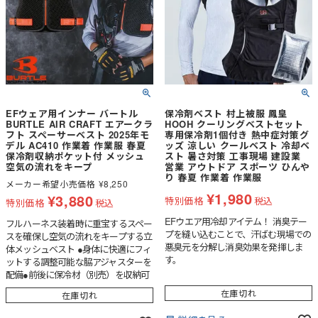
ができます。■簡単サイズ調整肩部分
のマジックテープで自分の体型に合わ
せて簡単に調整できます。■圧倒的な
冷感持続特殊冷温保冷剤「アイストラ
スト採用※アイストラストの原料はポ
リマーを含まない液体です。液体の温
度上昇を抑える特殊技術で冷たい状態
をキープします。
EFウェア用インナー バートル
保冷剤ベスト 村上被服 鳳皇
BURTLE AIR CRAFT エアークラ
HOOH クーリングベストセット
フト スペーサーベスト 2025年モ
専用保冷剤1個付き 熱中症対策グ
デル AC410 作業着 作業服 春夏
ッズ 涼しい クールベスト 冷却ベ
保冷剤収納ポケット付 メッシュ
スト 暑さ対策 工事現場 建設業
空気の流れをキープ
営業 アウトドア スポーツ ひんや
り 春夏 作業着 作業服
メーカー希望小売価格
¥
8,250
¥
1,980
¥
3,880
特別価格
税込
特別価格
税込
EFウエア用冷却アイテム！ 消臭テー
フルハーネス装着時に重宝するスペー
プを縫い込むことで、汗ばむ現場での
スを確保し空気の流れをキープする立
悪臭元を分解し消臭効果を発揮しま
体メッシュベスト ●身体に快適にフィ
す。
ットする調整可能な脇アジャスターを
配備●前後に保冷材（別売）を収納可
能で通気量を大幅に確保するダブルク
在庫切れ
在庫切れ
ッション構造●男性ユニセックスの着
用に対応