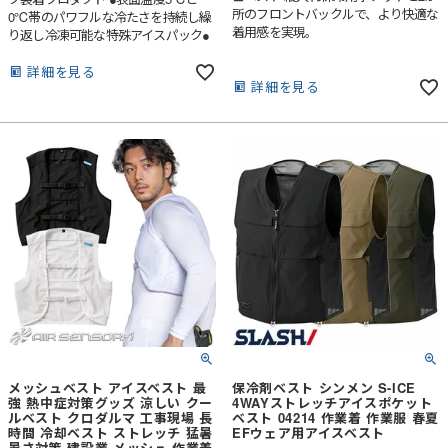
所のフロントバックルで、より快適な
0℃帯のパワフルな冷たさを持続し繰
着用感を実現。
り返し冷凍可能な特殊アイスパック●
凍結時間の早さ、保冷時間の長さ、耐
久性、内容成分の安全性に優れる特殊
詳細を見る
詳細を見る
低温保冷剤●抜群のアイスパックのフ
ィット感を提供するスポーティなパワ
ーストレッチベスト●男女ユニセック
スの着用に対応
メッシュベスト アイスベスト 最
保冷剤ベスト シンメン S-ICE
強 熱中症対策グッズ 涼しい クー
4WAYストレッチアイスポケット
ルベスト クロダルマ 工事現場 長
ベスト 04214 作業着 作業服 春夏
時間 冷却ベスト ストレッチ 猛暑
EFウェア用アイスベスト
暑さ対策 建設業 メッシュ 作業着