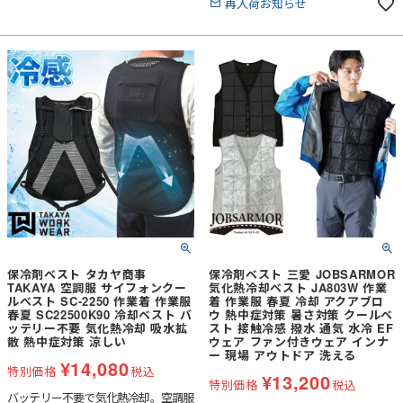
再入荷お知らせ
業種）でも着用可能
保冷剤ベスト タカヤ商事
保冷剤ベスト 三愛 JOBSARMOR
TAKAYA 空調服 サイフォンクー
気化熱冷却ベスト JA803W 作業
ルベスト SC-2250 作業着 作業服
着 作業服 春夏 冷却 アクアブロ
春夏 SC22500K90 冷却ベスト バ
ウ 熱中症対策 暑さ対策 クールベ
ッテリー不要 気化熱冷却 吸水拡
スト 接触冷感 撥水 通気 水冷 EF
散 熱中症対策 涼しい
ウェア ファン付きウェア インナ
ー 現場 アウトドア 洗える
¥
14,080
特別価格
税込
¥
13,200
特別価格
税込
バッテリー不要で気化熱冷却。空調服