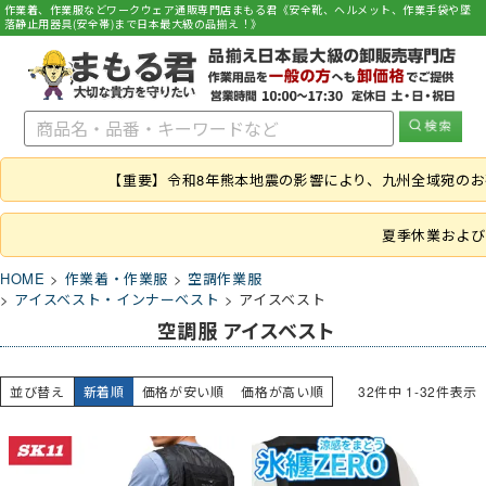
作業着、作業服などワークウェア通販専門店まもる君《安全靴、ヘルメット、作業手袋や墜
落静止用器具(安全帯)まで日本最大級の品揃え！》
【重要】令和8年熊本地震の影響により、九州全域宛の
夏季休業および
HOME
作業着・作業服
空調作業服
アイスベスト・インナーベスト
アイスベスト
空調服 アイスベスト
並び替え
新着順
価格が安い順
価格が高い順
32
件中
1
-
32
件表示