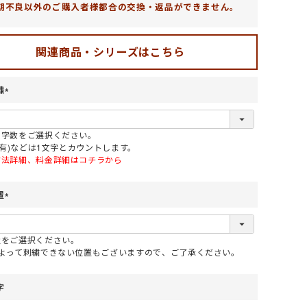
期不良以外のご購入者様都合の交換・返品ができません。
関連商品・シリーズはこちら
繍
(
必
須
文字数をご選択ください。
)
や(有)などは1文字とカウントします。
方法詳細、料金詳細はコチラから
置
(
必
須
置をご選択ください。
)
によって刺繍できない位置もございますので、ご了承ください。
字