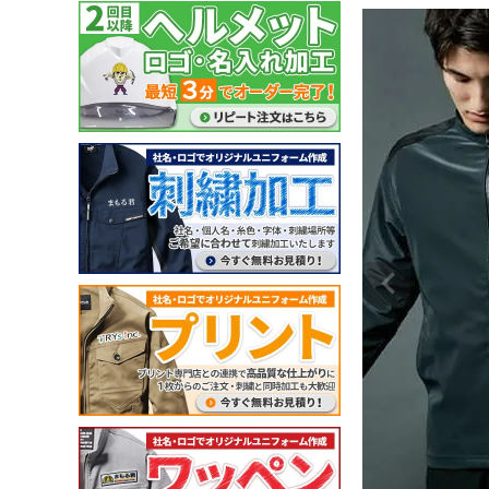
ガーデンウェア
(冬用) 防寒ソックス
軽量
耐薬品・耐溶剤
ヘアネット
マスク
クリーンルーム用品
特殊手袋
アイスベスト・水冷服
ポロシャツ・Tシャツ等
小物
特徴・機能
特徴・用途から探す
メーカー・おすすめ業種か
ペルチェベスト・冷却
ポロシャツ (半袖)
ネッククーラー・クー
工事用・建設土木用
園芸・造園業
住商モンブラン
ら探す
水冷服
アロハシャツ
サポーター
防災用・消防用
運輸・物流業
チトセ(arbe)
(春夏) ワークシャツ (長
帽子・キャップ
通気孔あり
接客サービス業
Lee
薬品対応
ウェイター向け