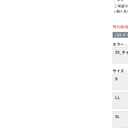
厨房・調理エプロン
ご希望
ス
※個人
襟付きベスト
カマーベスト
特別価
スタンドカラー
[
53
ポ
ウイングカラー
ト
七分袖
クレリックカラー
カラー
その他襟型
25_
スカート・キュロット
サイズ
タキシード
S
パンツ
先芯なし
ット
ワンピース・チュニック
LL
ー
パンツ
オーバーオール
5L
その他衛生用品