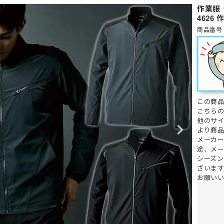
ジャージ
防寒ウォーマー
防寒
耐熱・耐火手袋
大きいサイズ
大きいサイズ
制電
作業ベルト・作業エプロン
作業服 
保護帽収納用品
熱中症対策グッ
4626
商品番号
作業着
ルバンド
アイスベスト
ポロシャツ (長袖)
アームカバー
電気設備用
農業
KAZEN(カゼン)
アイスパック (保
Tシャツ (半袖)
レッグカバー
炉前・溶接作業
水産・漁業
セブンユニフォ
ジップアップシャツ (半袖)
タオル
自転車・バイク
自動車関連業
ボンユニ(ボストン商会)
ジップアップシャツ
バッグ
熱中症対策 (遮熱
品質管理用
FACEMIX(ボン
袖)
(秋冬・通年) ワークシャツ (半袖)
ベルト
通気孔なし
小ロット
アイトス（AITOZ）
(秋冬・通年) ワ
軽量
レディース・キ
桑和(SOWA)
雨だれ防止溝
ベーカリー・パン屋向け
簡単調節
和食・割烹向け
この商
こちら
他のサ
より商
メーカ
途、メ
シーズ
ざいま
お願い