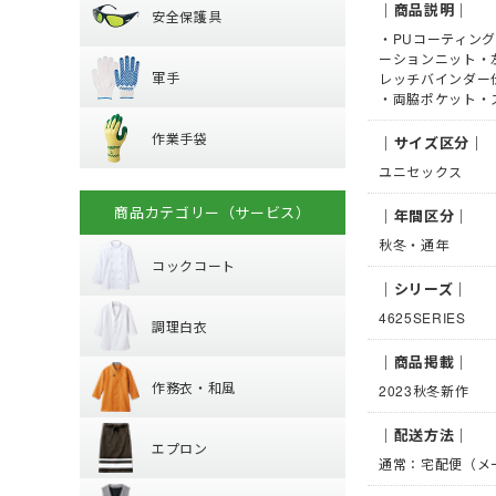
器具 (新規格対応)
｜商品説明｜
安全保護具
レインシューズ
オーバーシューズ
ハーネス型 (1丁掛け
・PUコーティン
軍手
保護メガネ
レインハット
ーションニット・
ハーネス型 (2丁掛け
軍手
レッチバインダー
安全ベスト・タス
・両脇ポケット・
ハーネス型 (ラン
作業手袋
ラバー軍手 (ゴム張
溶接面
プ)
作業手袋
混紡軍手 (コンボー
腕章
｜サイズ区分｜
フック・パッド等
革手袋
化学繊維軍手
ユニセックス
マスク
背抜き手袋
柱上用 (ワークポ
滑り止めなし軍手
商品カテゴリー（サービス）
｜年間区分｜
コックコート
スムス手袋 (縫製手
セーフティーブロ
10ゲージ軍手 (薄手
秋冬・通年
(安全ブロック)
使い捨て手袋 (使い
火元作業用軍手
コックコート
｜シリーズ｜
調理白衣
耐薬品・耐溶剤
長袖
4625SERIES
制電
調理白衣
半袖
作務衣・和風
特殊手袋
長袖
｜商品掲載｜
作務衣・和風
半袖
2023秋冬新作
エプロン
作務衣・ジンベイ
｜配送方法｜
エプロン
和風エプロン・前
通常：宅配便（メ
ベスト
胸当てエプロン
和風小物・履物・