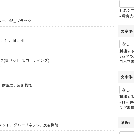
パッツ (七分
(夏用) タイツ・スパッツ (ロン
(通年) タイツ・スパッツ (七分
グ)
社名文
丈)
策グッズ
ネッククーラー・クールバンド
※環境
レー、95_ブラック
パッツ (ロン
(通年) ソックス
レッグカバー
文字体(
安全服
コート
サポーター
(冬用) 防寒ソックス
、4L、5L、6L
ブルゾン
バッグ
事用・乗車用等)
防寒コート
スラックス
防寒ウォーマー
刺繍す
※英字
防寒つなぎ
安全ベスト
グ(表ドットPUコーティング)
日本字
商品
イプ
シールドヘルメット
防寒スーツ（上下セット）
ン
%
便利グッズ
全周つば付き
防寒サロペット
文字体(
ライナー (スチロール)
し)
野球帽タイプ
、防風性、反射機能
シールド・バイザー
乗車兼用 (自転車・バイク)
刺繍す
スニーカータイプ
ステッカー
熱中症対策ヘルメット
※日本
タイプ
地下足袋
ールド)
保護面・ゴーグル
学童・幼児用
英字書
オーバーオール・サロペット
ロング
長靴・ゴム長・レインブーツ
品
保護帽収納用品
ポンチョ
糸色
紐なし (スリッポン)
ケット、グルーブネック、反射機能
(
い墜落静止用
ハーネス型 (1丁掛け 第1種)
レインコート
内履き)
インソール