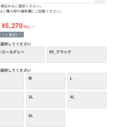
須
の場合のみご選択ください。
)
名はご購入時の備考欄にご記載ください。
¥
5,270
格
〜
税込
イント進呈]
〜
選択してください
チャコールグレー
95_ブラック
選択してください
M
L
3L
4L
6L