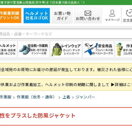
業手袋や墜落静止用器具(安全帯)まで日本最大級の品揃え！》
在庫
ト
1種)
手)
空調ブルゾン (半袖)
(秋冬・通年) パンツ・スラックス
(夏用) 長袖シャツ
シールドヘルメット
スニーカータイプ
オーバーオール・サロペット
ハーネス型 (1丁掛け 第2種)
純綿軍手
シャツ・ブラウス
空調ブルゾン (長
(秋冬・通年) 上
(夏用) タイツ・
前方つば付き
ローカット・短
パンツ・ズボン
ハーネス型 (2丁掛
混紡軍手 (コンボ
パンツ・スカー
州全域宛のお荷物にお届けの遅延が発生しております。被災された皆様に
 (ロング)
グ
フルハーネス対応
(秋冬・通年) サロペット
(夏用) ソックス
野球帽タイプ
長靴・ゴム長・レインブーツ
レインコート
ハーネス型 (ランヤード・ロープ)
滑り止め軍手 (ビニボツ)
サロンエプロン
大きいサイズ
防寒ウェア
軽作業帽
サンダル
レインシューズ
胴ベルト型 (1丁
滑り止めなし軍
帽子・キャップ
準備
履き）
ド・ロープ類)
折りたたみタイプ
インソール
上着・ジャケット
フック・パッド等付属品
13ゲージ軍手 (薄手)
和風エプロン・前掛
紙帽子
オーバーシュー
傾斜面用 (ワー
火元作業用軍手
和風小物・履物
季休業および作業着加工、ヘルメット印刷の納期に関しまして ▶詳細はこ
学童・幼児用
セーフティーブロック
スウェット・パーカー・トレーナー
大きいサイズ
親綱・関連用品 
ブルゾン・ジャ
作業服
作業服（秋冬・通年）
上着
ジャンパー
(安全ブロック)
即納
性をプラスした防風ジャケット
ト
ファン
(春夏) パンツ・スラックス
(通年) 半袖シャツ
ライナー (スチロール)
幅広タイプ(4E)
通学、通勤、自転車
人造皮革手袋 (合皮)
パンツ
バッテリー
(春夏) 上下セッ
(通年) 長袖シャ
内装 (着装体)
JIS規格
現場作業・農業
背抜き手袋
オーバーオール
レーザー保護メガネ
安全ベスト・タ
まも
 (ロング)
型)
(春夏) サロペット
(通年) ソックス
ステッカー
耐滑性
レディース・キッズ
ゴム手袋・ビニール手袋
衛生帽子(キャップタイプ)
高視認性安全服
(通年) 長袖シャ
防災面 (フェイス
耐熱性
使い捨て手袋 (
衛生帽子(ケープ
胸章・ワッペン
腕章
保護メガネ