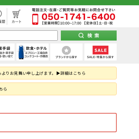
処分市（仕入れ過ぎてしまった商品を大特価セール）
袖)
下セット
スパッツ (ショート)
靴タイプ
け 第1種)
ー)
ト
空調パンツ
(秋冬・通年) デニム作業着
(夏用) タイツ・スパッツ (七分丈)
全周つば付き
地下足袋
ポンチョ
ハーネス型 (2丁掛け 第2種)
特紡軍手 (トクボー)
厨房シューズ・調理長靴・サンダル
心よりお見舞い申し上げます。▶詳細はこちら
掛け)
手
・三角巾
トレーナー
乗車兼用
紐なし（スリッポン）
レインスーツ（上下セット）
胴ベルト型 (2丁掛け)
7ゲージ軍手 (厚手)
ネクタイ・スカーフ
はお済ですか？防災用品特集！
ズ
クポジショニング)
・アクセサリー
熱中症対策ヘルメット
紳士靴
柱上用 (ワークポジショニング)
アウトドア用軍手
和帽子
ちら
(ロリップ等)
ンパー
オーダーヘルメット (名入れ印刷)
納期の早い墜落制止用器具特集
空調服
可能な墜落静止用器具特集！
ト
ツ
メンテナンス用品
(春夏) デニム作業着
(通年) タイツ・スパッツ (七分丈)
シールド・バイザー
JSAA規格
釣り
コーディング手袋
子供給食衣
スキ
工具差し・収納用品
る君のお得情報メディア
ツ
シールド)
使い切り手袋)
付き)
鳶服
(冬用) 上下セット
保護面・ゴーグル
耐踏抜き
耐切創手袋
衛生帽子(ショートタイプ)
防災面 (フェイスシールド)