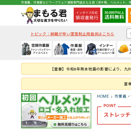
作業着、作業服などワークウェア通販専門店まもる君《安全靴、ヘルメット、作
インボイス対応
領収書発行
トピック：納期が早い墜落制止用器具はこちら
種類から探す
秋冬・通年作業服
夏用インナー
種類から探す
種類から探す
種類から探す
墜落静止用器具
軍手
コックコート・エプロン等
空調ベスト
(秋冬・通年) ジャケッ
(夏用) 半袖シャツ
クリアバイザータイプ
ハイカットタイプ
つなぎ
ハーネス型 (1丁掛け 第
ラバー軍手 (ゴム張り軍
コックコート
【重要】令和8年熊本地震の影響により、九
つなぎ・サロペット
(秋冬・通年) つなぎ
(夏用) タイツ・スパッツ
MPタイプ (つばなし)
ブーツ・半長靴・ロン
ヤッケ・かぶり
ハーネス型 (本体のみ)
化学繊維軍手
胸当てエプロン
作業服の刺繍加工
キャディー帽
ルームシューズ（室内
レインハット
胴ベルト型 (ランヤー
10ゲージ軍手 (薄手)
作務衣・ジンベイ
夏
レディース
消防・レスキュー用
Tシャツ・カットソー
HOME
作業着・
ファン・バッテリー等
春夏作業服
通年・防寒インナー
ヘルメット関連商品
特徴・機能
特徴・用途から探す
手袋
食品衛生白衣
ストレッチ
安全保護具
ファンバッテリーセッ
(春夏) ジャケット
(通年) アンダーウェア
耳紐・あご紐
静電
登山用
革手袋
白衣(セパレート)
保護メガネ
その他 用品
(春夏) つなぎ
(通年) タイツ・スパッツ
帽章
耐油底
レジャー・アウトドア
スムス手袋 (縫製手袋)
衛生帽子(キャスケット
溶接面