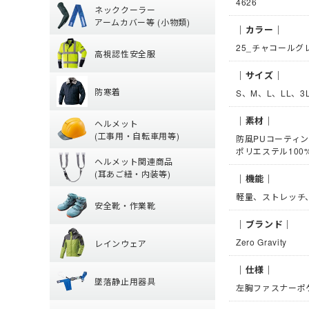
4626
ネッククーラー
(夏用) タイツ・ス
(通年) 長袖シャツ
アームカバー等 (小物類)
丈)
｜カラー｜
高視認性安全服
【特集】熱中症対
(夏用) ソックス
25_チャコールグ
(通年) タイツ・ス
高視認性安全服
アームカバー
グ)
防寒着
【特集】高視認性
ヘッドキャップ
｜サイズ｜
(冬用) インナー
防寒着
シャツ
S、M、L、LL、3L
タオル
ヘルメット (工
防寒ジャンパー
パンツ
帽子・キャップ
｜素材｜
ヘルメット
防寒ベスト
ツナギ
(工事用・自転車用等)
防風PUコーティン
ヘルメット関連
クリアバイザータ
防寒パンツ
腿ポケット有ズボ
ポリエステル100
ヘルメット関連商品
前方つば付き
防寒シャツ
(耳あご紐・内装等)
｜機能｜
安全靴・作業靴
耳紐・あご紐
MPタイプ (つばな
防寒インナー
軽量、ストレッチ
安全靴・作業靴
内装 (着装体)
軽作業帽
レインウェア
｜ブランド｜
ハイカットタイプ
帽章
折りたたみタイプ
Zero Gravity
レインウェア
ローカット・短靴
防災面(フェイスシ
レディース
保護メガネ
墜落静止用器具
つなぎ
ブーツ・半長靴・
｜仕様｜
クリーンルーム用
墜落静止用器具
パンツ・ズボン
サンダル
左胸ファスナーポ
安全保護具
熱中症対策グッズ
【特集】納期が早
ヤッケ・かぶり
ルームシューズ (室