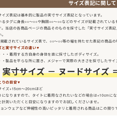
サイズ表記に関して
サイズ表記は基本的に製品の実寸サイズ表記となっています。
いるタグに身長○○～○○や胸囲○○～○○などのサイズが記載されてい
す。当店の各商品ページの商品そのものを採寸した「実寸サイズ表記
い。
に掲載されているサイズ表で、○○～○○等の幅を持たせた表記の商品
ズと実寸サイズの違い▼
・・・着用する方自身の身体を直に採寸したボディサイズ。
・・製品を平らな所に置き、メジャーで実際の大きさを採寸したサイ
実寸サイズ － ヌードサイズ 
とりの目安▼
イズ+15cm～20cmほど
りになりますので、タイトに着用なされたいなどの場合は+10cmに
を計測いただくと目安になりますのでお試しくださいませ。
ションウェアなど伸縮性の高いピッタリと着用される商品はこの限り