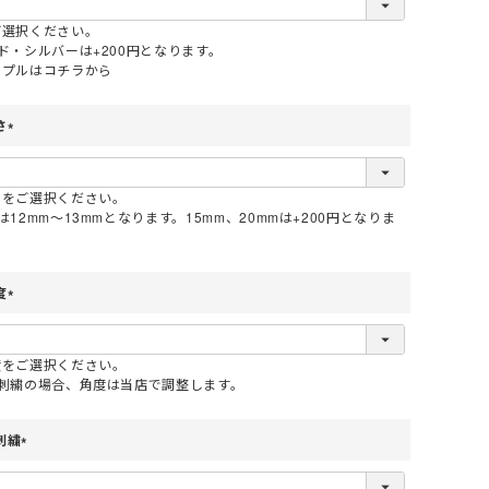
ご選択ください。
ド・シルバーは+200円となります。
ンプルはコチラから
さ
(
必
須
さをご選択ください。
)
は12mm～13mmとなります。15mm、20mmは+200円となりま
度
(
必
須
度をご選択ください。
)
の刺繍の場合、角度は当店で調整します。
刺繍
(
必