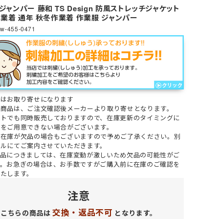
レディース
女性・子供用
低発塵・クリーンルーム用手袋
ジャンパー 藤和 TS Design 防風ストレッチジャケット
ズ
 作業着 通年 秋冬作業着 作業服 ジャンパー
w-455-0471
冷剤)
ーム
インナーベスト・スペーサー
Tシャツ (長袖)
ヘッドキャップ
狭所作業
食品加工業
サーヴォ(Servo)
 (長袖)
)
マックス)
(春夏) ワークシャツ (半袖)
マスク
防寒
介護・福祉業
トムス(TOMS)
ークシャツ (長袖)
ッズ用
耐熱・耐候性
CROCS(クロックス)
ホテル・旅館向け
品は
お取り寄せ
になります
の商品は、ご注文確認後メーカーより取り寄せとなります。
イトでも同時販売しておりますので、在庫更新のタイミングに
品をご用意できない場合がございます。
ー在庫が欠品の場合もございますので予めご了承ください。
別
ールにてご案内させていただきます。
ン品につきましては、在庫変動が激しいため欠品の可能性がご
す。お急ぎの場合は、お手数ですがご購入前に在庫のご確認を
いたします。
注意
交換・返品不可
こちらの商品は
となります。