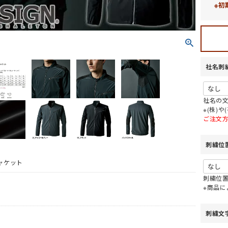
※初
着
社名刺
ケット
(秋冬・通年) パンツ・スラック
ス
社名の
※(株)
セット
(秋冬・通年) デニム作業着
ファン・バッテリー)・アイスベスト
服
(春夏) ジャケット
ご注文
ぎ
(秋冬・通年) サロペット
ラックス
(春夏) 上下セット
電熱ウェア
ャツ・アロハシャツ等
空調ブルゾン (半袖)
着
(春夏) つなぎ・サロペット
刺繍位
)
空調パンツ
ガーデンウェア
ャケット
ポロシャツ (長袖)
ト
フルハーネス対応
レディース
刺繍位
Tシャツ (長袖)
セット
ファン
※商品
ナー
ナー
(夏用) 半袖シャツ
ジップアップシャツ (半袖)
メンテナンス用品
(夏用) タイツ・スパッツ (ショー
(長袖)
(春夏) ワークシャツ (半袖)
刺繍文
冷却作業着
アイスベスト
ト)
アームカバー等 (小物類)
ェア
(通年) 半袖シャツ
 (長袖)