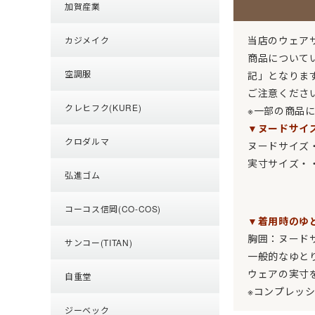
加賀産業
当店のウェア
カジメイク
商品について
空調服
記」となりま
ご注意くださ
クレヒフク(KURE)
※一部の商品
▼ヌードサイ
クロダルマ
ヌードサイズ
実寸サイズ・
弘進ゴム
コーコス信岡(CO-COS)
▼着用時のゆ
胸囲：ヌードサ
サンコー(TITAN)
一般的なゆと
ウェアの実寸
自重堂
※コンプレッ
ジーベック