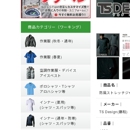
商品カテゴリー（ワーキング）
秋冬・通年作業
作業服 (秋冬・通年)
春夏作業着
(秋冬・通年) ジャ
作業服 (春夏)
(秋冬・通年) 上下
空調作業服服 (
【特集】春夏作業
空調作業服・デバイス
(秋冬・通年) つな
(春夏) パンツ・ス
アイスベスト
防寒ウェア
ポロシャツ・Tシ
空調ベスト
(春夏) デニム作業
｜商品名｜
ポロシャツ・Tシャツ
トレーナー
空調ブルゾン (長袖
鳶服
アロハシャツ等
防風ストレッチジ
夏用インナー
ポロシャツ (半袖)
つなぎ・サロペッ
ジャージ
インナー (夏用)
｜メーカー｜
Tシャツ (半袖)
ファンバッテリー
(シャツ・スパッツ等)
通年・防寒イン
TS Design(藤和)
【特集】夏用イン
アロハシャツ
バッテリー
インナー (通年・防寒)
(夏用) 長袖シャツ
ジップアップシャツ 
ペルチェベスト・
｜品番｜
(シャツ・スパッツ等)
ネッククーラー・
(通年) アンダーウ
(春夏) ワークシャツ
水冷服