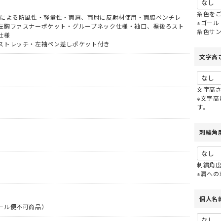
必
レインスーツ（上下セット）
紳士靴
須
糸色を
 第2種)
グによる防風性・軽量性・両肩、両肘に反射材使用・両脇ベンチレ
ハーネス型 (2丁掛け 第1種)
)
レーザー保護メガネ
上着・ジャケット
※ゴール
左胸ファスナーポケット・グルーブネック仕様・袖口、裾後ろスト
 第2種)
ハーネス型 (本体のみ)
糸色サ
仕様
キ
工具差し・収納用品
ストレッチ・左袖ペン差しポケット付き
ヤード・ロー
胴ベルト型
り軍手)
純綿軍手
胸章・ワッペン
文字高
)
特紡軍手 (トクボー)
防災面 (フェイスシールド)
付属品
傾斜面用 (ワークポジショニン
人造皮革手袋 (合皮)
滑り止め軍手 (ビニボツ)
グ)
作業ベルト・作業エプロン
文字高
コーディング手袋
ジショニング)
消防・レスキュー用
7ゲージ軍手 (厚手)
※文字高
袋)
ゴム手袋・ビニール手袋
ック
)
親綱・関連用品 (ロリップ等)
13ゲージ軍手 (薄手)
す。
切り手袋)
耐切創手袋
アウトドア用軍手
耐熱・耐火手袋
刺繍角
七分袖
低発塵・クリーンルーム用手袋
七分袖
刺繍角
※肩へ
（上衣）
和風・鯉口シャツ
個人名
掛
和風パンツ・スカート（下衣）
ール便不可商品）
サロンエプロン
アクセサリー