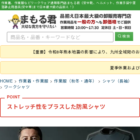
作業着、作業服などワークウェア通販専門店まもる君《安全靴、ヘルメット、作業手袋や墜
落静止用器具(安全帯)まで日本最大級の品揃え！》
【重要】令和8年熊本地震の影響により、九州全域宛の
夏季休業および
HOME
作業着・作業服
作業服（秋冬・通年）
シャツ（長袖）
ワークシャツ
ストレッチ性をプラスした防風シャツ