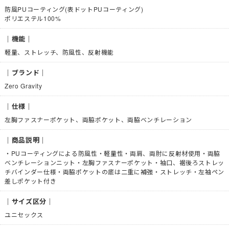
防風PUコーティング(表ドットPUコーティング)
ポリエステル100%
｜機能｜
軽量、ストレッチ、防風性、反射機能
｜ブランド｜
Zero Gravity
｜仕様｜
左胸ファスナーポケット、両脇ポケット、両脇ベンチレーション
｜商品説明｜
・PUコーティングによる防風性・軽量性・両肩、両肘に反射材使用・両脇
ベンチレーションニット・左胸ファスナーポケット・袖口、裾後ろストレッ
チバインダー仕様・両脇ポケットの底は二重に補強・ストレッチ・左袖ペン
差しポケット付き
｜サイズ区分｜
ユニセックス