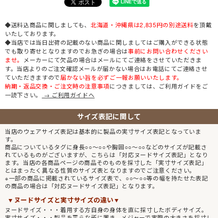
◆送料込商品に関しましても、
北海道・沖縄県は2,835円の別途送料
を頂戴
いたしております。
◆当店では当日出荷の記載のない商品に関しましてはご購入ができる状態
でも取り寄せとなりますのでお急ぎの場合は
事前にお問い合わせください
ませ。
メーカーにて欠品の場合はメールにてご連絡をさせていただきま
す。当店よりのご注文確認メールが届かない場合はお電話にてご連絡させ
ていただきますので
届かない旨を必ずご一報お願いいたします。
納期・返品交換・ご注文時の注意事項
につきましては、ご利用ガイドをご
一読下さい。
→ ご利用ガイドへ
サイズ表記に関して
当店のウェアサイズ表記は基本的に製品の実寸サイズ表記となっていま
す。
商品についているタグに身長○○～○○や胸囲○○～○○などのサイズが記載さ
れているものがございますが、こちらは「対応ヌードサイズ表記」となり
ます。当店の各商品ページの商品そのものを採寸した「実寸サイズ表記」
とはまったく異なる性質のサイズ表となりますのでご注意ください。
※一部の商品に掲載されているサイズ表で、○○～○○等の幅を持たせた表記
の商品の場合は「対応ヌードサイズ表記」となります。
▼ヌードサイズと実寸サイズの違い▼
ヌードサイズ・・・着用する方自身の身体を直に採寸したボディサイズ。
実寸サイズ・・・製品を平らな所に置き、メジャーで実際の大きさを採寸し