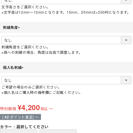
須
文字高さをご選択ください。
)
※文字高は12mm～13mmとなります。15mm、20mmは+200円となります。
刺繍角度
(
必
須
刺繍角度をご選択ください。
)
※肩への刺繍の場合、角度は当店で調整します。
個人名刺繍
(
必
須
ご希望の場合のみご選択ください。
)
※個人名はご購入時の備考欄にご記載ください。
¥
4,200
特別価格
〜
税込
[
42
ポイント進呈]
〜
カラー
選択してください