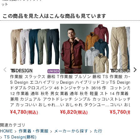
ット
この商品を見た人はこんな商品も見ています
作業服 スラックス 藤和 T
作業服 ブルゾン 藤和 TS
作業服 カーゴ
S Design エコハイブリッ
Design ハイブリッドコッ
TS Design ハイブリッド
ドダブルクロスパンツ 46
トンジャケット 3616 作
コットンカーゴパ
12 作業着 通年 秋冬 男女
業着 通年 秋冬 軽量 スト
14 作業着 通年
兼用 カジュアル アウトド
レッチ シンプル カッコい
ストレッチ シ
ア カッコいい おしゃれ
い おしゃれ タウンユース
コいい おしゃ
シンプル
アウトドア 男女兼用
ース アウトド
¥
4,780
¥
6,820
¥
5,760
(税込)
(税込)
(税込)
関連カテゴリ
HOME
作業着・作業服
メーカーから探す
た行
TS Design(藤和)