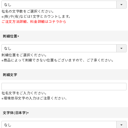
必
須
社名の文字数をご選択ください。
)
※(株)や(有)などは1文字とカウントします。
ご注文方法詳細、料金詳細はコチラから
刺繍位置
(
必
須
刺繍位置をご選択ください。
)
※商品によって刺繍できない位置もございますので、ご了承ください。
刺繍文字
社名文字をご入力ください。
※環境依存文字の入力はご注意ください、
文字体(日本字)
(
必