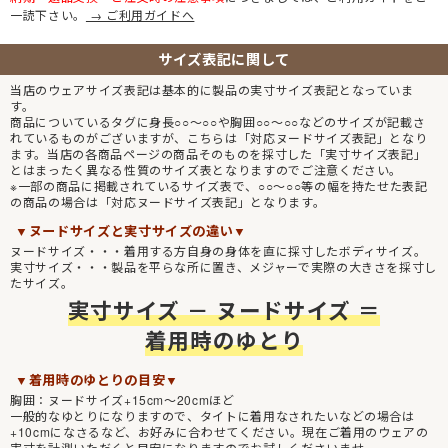
一読下さい。
→ ご利用ガイドへ
サイズ表記に関して
当店のウェアサイズ表記は基本的に製品の実寸サイズ表記となっていま
す。
商品についているタグに身長○○～○○や胸囲○○～○○などのサイズが記載さ
れているものがございますが、こちらは「対応ヌードサイズ表記」となり
ます。当店の各商品ページの商品そのものを採寸した「実寸サイズ表記」
とはまったく異なる性質のサイズ表となりますのでご注意ください。
※一部の商品に掲載されているサイズ表で、○○～○○等の幅を持たせた表記
の商品の場合は「対応ヌードサイズ表記」となります。
▼ヌードサイズと実寸サイズの違い▼
ヌードサイズ・・・着用する方自身の身体を直に採寸したボディサイズ。
実寸サイズ・・・製品を平らな所に置き、メジャーで実際の大きさを採寸し
たサイズ。
実寸サイズ － ヌードサイズ ＝
着用時のゆとり
▼着用時のゆとりの目安▼
胸囲：ヌードサイズ+15cm～20cmほど
一般的なゆとりになりますので、タイトに着用なされたいなどの場合は
+10cmになさるなど、お好みに合わせてください。現在ご着用のウェアの
実寸を計測いただくと目安になりますのでお試しくださいませ。