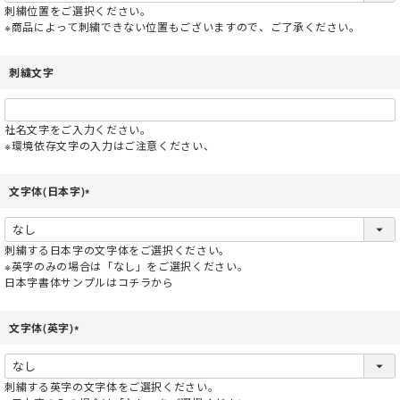
須
刺繍位置をご選択ください。
)
※商品によって刺繍できない位置もございますので、ご了承ください。
刺繍文字
社名文字をご入力ください。
※環境依存文字の入力はご注意ください、
文字体(日本字)
(
必
須
刺繍する日本字の文字体をご選択ください。
)
※英字のみの場合は「なし」をご選択ください。
日本字書体サンプルはコチラから
文字体(英字)
(
必
須
刺繍する英字の文字体をご選択ください。
)