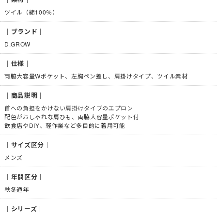
ツイル（綿100％）
｜ブランド｜
D.GROW
｜仕様｜
両脇大容量Wポケット、左胸ペン差し、肩掛けタイプ、ツイル素材
｜商品説明｜
首への負担をかけない肩掛けタイプのエプロン
配色がおしゃれな肩ひも、両脇大容量ポケット付
飲食店やDIY、軽作業など多目的に着用可能
｜サイズ区分｜
メンズ
｜年間区分｜
秋冬通年
｜シリーズ｜