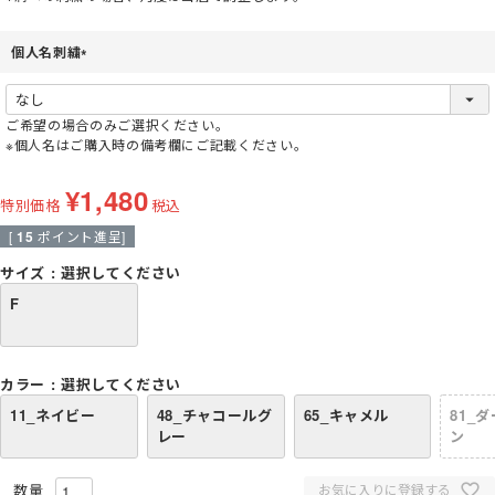
個人名刺繍
(
必
須
ご希望の場合のみご選択ください。
)
※個人名はご購入時の備考欄にご記載ください。
¥
1,480
特別価格
税込
[
15
ポイント進呈]
サイズ
選択してください
F
カラー
選択してください
11_ネイビー
48_チャコールグ
65_キャメル
81_
レー
ン
お気に入りに登録する