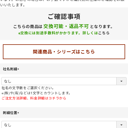
いいたします。
ご確認事項
交換可能・返品不可
こちらの商品は
となります。
※交換には別途手数料がかかります。詳しくは
こちら
関連商品・シリーズはこちら
社名刺繍
(
必
須
社名の文字数をご選択ください。
)
※(株)や(有)などは1文字とカウントします。
ご注文方法詳細、料金詳細はコチラから
刺繍位置
(
必