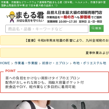
作業着、作業服などワークウェア通販専門店まもる君《安全靴、ヘルメット、作業手袋や墜
落静止用器具(安全帯)まで日本最大級の品揃え！》
【重要】令和8年熊本地震の影響により、九州全域宛の
夏季休業および
HOME
作業着・作業服
前掛け・エプロン
布地・ポリエステル地
首への負担をかけない肩掛けタイプのエプロン
配色がおしゃれな肩ひも、両脇大容量ポケット付
飲食店やDIY、軽作業など多目的に着用可能