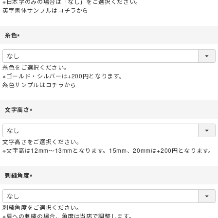
※日本字のみの場合は「なし」をご選択ください。
英字書体サンプルはコチラから
糸色
(
必
須
糸色をご選択ください。
)
※ゴールド・シルバーは+200円となります。
糸色サンプルはコチラから
文字高さ
(
必
須
文字高さをご選択ください。
)
※文字高は12mm～13mmとなります。15mm、20mmは+200円となります。
刺繍角度
(
必
須
刺繍角度をご選択ください。
)
※肩への刺繍の場合、角度は当店で調整します。