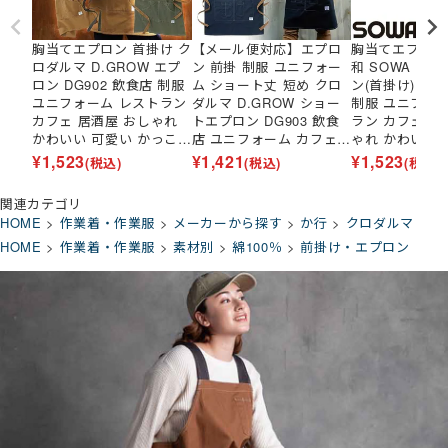
胸当てエプロン 首掛け ク
【メール便対応】エプロ
胸当てエプロン
ロダルマ D.GROW エプ
ン 前掛 制服 ユニフォー
和 SOWA デ
ロン DG902 飲食店 制服
ム ショート丈 短め クロ
ン(首掛け) 100
ユニフォーム レストラン
ダルマ D.GROW ショー
制服 ユニフォ
カフェ 居酒屋 おしゃれ
トエプロン DG903 飲食
ラン カフェ 居
かわいい 可愛い かっこい
店 ユニフォーム カフェ
ゃれ かわいい 
い本屋 雑貨店 イベント
レストラン バー 居酒屋
っこいい本屋 
¥
1,523
¥
1,421
¥
1,523
(税込)
(税込)
(税込)
サービス業 シンプル
ソムリエ おしゃれ かわい
ント サービス
い 可愛い かっこいい業務
関連カテゴリ
用 シンプル 定番
HOME
作業着・作業服
メーカーから探す
か行
クロダルマ
HOME
作業着・作業服
素材別
綿100％
前掛け・エプロン